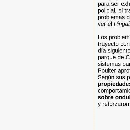
para ser exh
policial, el
problemas de
ver el
Pingü
Los problem
trayecto con
día siguient
parque de Ch
sistemas par
Poulter apro
Según sus pr
propiedades
comportamie
sobre ondu
y reforzaron