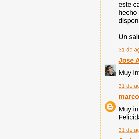
este c
hecho 
dispon
Un sal
31 de a
Jose 
Muy in
31 de a
marco
Muy in
Felici
31 de a