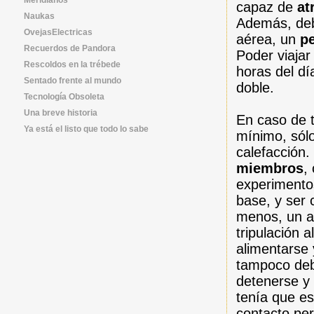
capaz de
at
Naukas
Además, deb
OvejasElectricas
aérea, un
p
Recuerdos de Pandora
Poder viajar
Rescoldos en la trébede
horas del d
Sentado frente al mundo
doble.
Tecnología Obsoleta
Una breve historia
En caso de 
Ya está el listo que todo lo sabe
mínimo, sólo
calefacción.
miembros
,
experimento
base, y ser 
menos, un a
tripulación 
alimentarse 
tampoco deb
detenerse y 
tenía que es
contacto pe