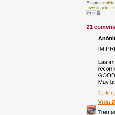
Etiquetas:
aisl
investigación ci
21 coment
Anónim
IM PR
Las im
recorr
GOODY
Muy b
31 de a
Vida 
Tremen