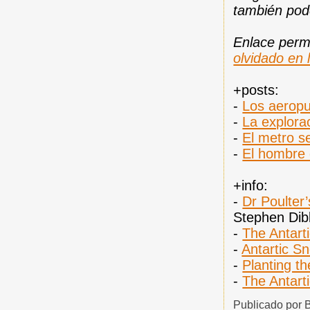
también pod
Enlace per
olvidado en 
+posts:
-
Los aeropue
-
La explorac
-
El metro s
-
El hombre 
+info:
-
Dr Poulter
Stephen Dib
-
The Antart
-
Antartic S
-
Planting th
-
The Antart
Publicado por