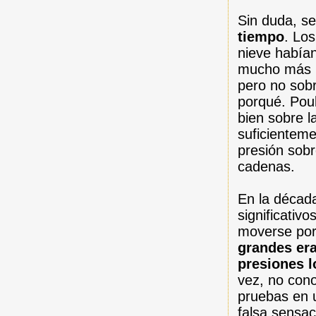
Sin duda, s
tiempo
. Los
nieve habían
mucho más p
pero no sobr
porqué. Poul
bien sobre l
suficienteme
presión sobr
cadenas.
En la décad
significativ
moverse por 
grandes era
presiones 
vez, no cono
pruebas en 
falsa sensac