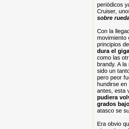
periódicos 
Cruiser, uno
sobre rued
Con la llegad
movimiento e
principios d
dura el gi
como las otr
brandy. A la
sido un tant
pero peor fu
hundirse en
antes, esta
pudiera vo
grados baj
atasco se s
Era obvio qu