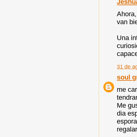
Jeshu
Ahora,
van bi
Una in
curios
capace
31 de a
soul g
me car
tendra
Me gus
dia es
espora
regala