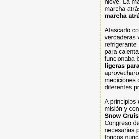
nieve. La m
marcha atrás
marcha atrá
Atascado co
verdaderas 
refrigerante
para calenta
funcionaba b
ligeras par
aprovecharo
mediciones 
diferentes p
A principios
misión y con
Snow Cruis
Congreso des
necesarias 
fondos nunca