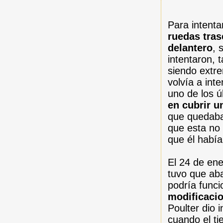
Para intentar
ruedas tras
delantero
, 
intentaron, 
siendo extre
volvía a int
uno de los ú
en cubrir u
que quedaba
que esta no
que él había
El 24 de ener
tuvo que aba
podría funci
modificaci
Poulter dio i
cuando el ti