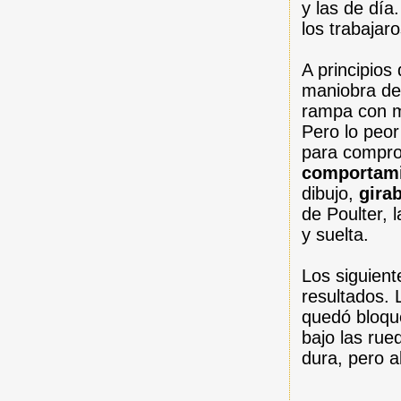
y las de día
los trabajar
A principios
maniobra de 
rampa con ma
Pero lo peor
para compro
comportami
dibujo,
gira
de Poulter, 
y suelta.
Los siguient
resultados.
quedó bloqu
bajo las rue
dura, pero a