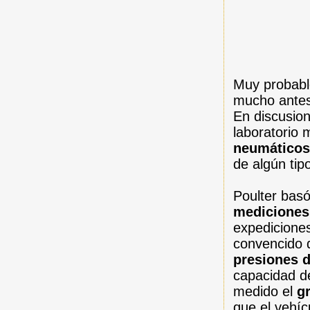
Muy probabl
mucho antes
En discusion
laboratorio 
neumático
de algún tip
Poulter basó
mediciones
expediciones
convencido d
presiones 
capacidad d
medido el
g
que el vehíc