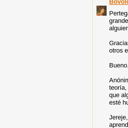
Bovol
Perteg
grande
alguien
Gracia
otros 
Bueno,
Anónim
teoría
que al
esté h
Jereje
aprend