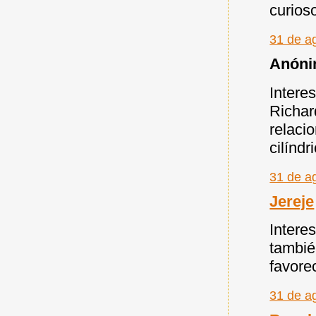
curios
31 de a
Anónim
Intere
Richar
relaci
cilíndr
31 de a
Jereje
Intere
tambié
favore
31 de a