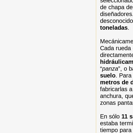
seleccionado
de chapa de 
diseñadores.
desconocido,
toneladas
.
Mecánicamen
Cada rueda g
directamente
hidráulica
“
panza
”, o 
suelo
. Para
metros de 
fabricarlas 
anchura, qu
zonas panta
En sólo
11 
estaba termi
tiempo para 