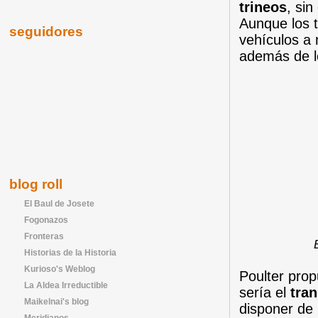
trineos
, si
Aunque los t
seguidores
vehículos a
además de le
blog roll
El Baul de Josete
Fogonazos
Fronteras
Historias de la Historia
Kurioso's Weblog
Poulter prop
La Aldea Irreductible
sería el
tran
Maikelnai's blog
disponer de
Meridianos