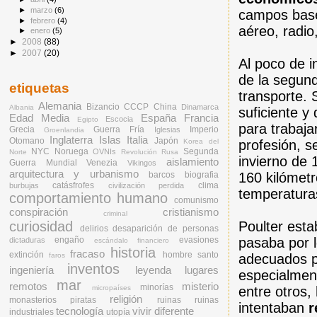
►
marzo
(6)
campos base,
►
febrero
(4)
aéreo, radio
►
enero
(5)
►
2008
(88)
►
2007
(20)
Al poco de i
de la segun
etiquetas
transporte.
Alemania
Bizancio
CCCP
China
Dinamarca
Albania
suficiente 
Edad Media
España
Francia
Escocia
Egipto
para trabajar
Grecia
Guerra Fría
Imperio
Iglesias
Groenlandia
Inglaterra
Islas
Italia
Otomano
Japón
profesión, s
Korea del
NYC
Noruega
Segunda
OVNIs
Norte
Revolución Rusa
invierno de 
aislamiento
Guerra Mundial
Venezia
Vikingos
arquitectura y urbanismo
160 kilómetr
barcos
biografia
catásfrofes
clima
burbujas
civilización perdida
temperatura
comportamiento humano
comunismo
conspiración
cristianismo
criminal
Poulter est
curiosidad
delirios
desaparición de personas
pasaba por 
engaño
evasiones
dictaduras
escándalo financiero
historia
fracaso
extinción
hombre santo
adecuados pa
faros
inventos
ingeniería
leyenda
lugares
especialment
mar
remotos
misterio
minorías
entre otros,
micropaíses
religión
monasterios
piratas
ruinas
ruinas
intentaban
r
tecnología
vivir diferente
industriales
utopía