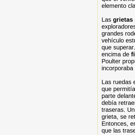
elemento cla
Las
grietas 
exploradores
grandes rode
vehículo est
que superar.
encima de
f
Poulter pro
incorporaba 
Las ruedas e
que permitía
parte delan
debía retrae
traseras. Un
grieta, se r
Entonces, er
que las tras