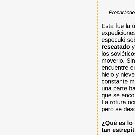
Preparándo
Esta fue la 
expedicione
especuló sob
rescatado
y
los soviétic
moverlo. Si
encuentre e
hielo y niev
constante m
una parte ba
que se encon
La rotura o
pero se des
¿Qué es lo 
tan estrepi