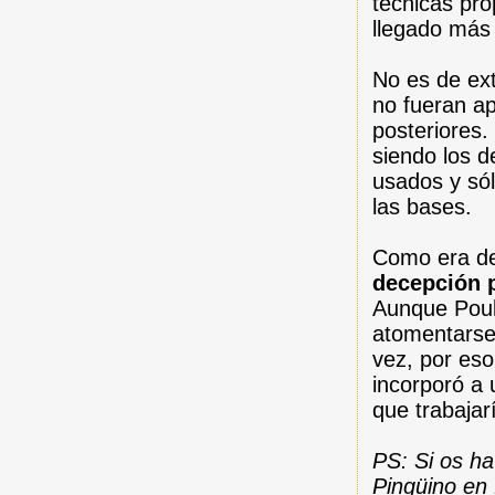
técnicas pro
llegado más 
No es de ext
no fueran ap
posteriores.
siendo los d
usados y só
las bases.
Como era de
decepción 
Aunque Poult
atomentarse 
vez, por eso
incorporó a 
que trabajar
PS: Si os ha
Pingüino en