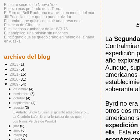
El metro secreto de Nueva York
El pozo más profundo de la Tierra
El Faro de Bell Rock, una maravilla en medio del mar
Jill Price, la mujer que no puede olvidar
El hombre que quiso construir una presa en el
E
Estrecho de Gibraltar
El misterioso zumbador de la UVB-76
El panóptico, una prisión sin rincones
El fotógrafo que se quedó tirado en medio de la nada
La
Segunda
en Alaska
Contralmiran
expedición p
archivo del blog
año exploran
►
2013
(1)
Aunque, supu
►
2012
(5)
americanos 
►
2011
(15)
►
2010
(31)
establecimi
▼
2009
(54)
soberanía a
►
diciembre
(4)
►
noviembre
(3)
►
octubre
(4)
Byrd no era
►
septiembre
(4)
▼
agosto
(3)
otros dos má
El Antartic Snow Cruiser, el gigante atascado y ol...
americano se
La Citadelle Laferrière, la fortaleza de los que n...
Los Niños Verdes de Woolpit
expedición 
►
julio
(6)
►
junio
(6)
ella. Esta e
►
mayo
(5)
económicos 
►
abril
(4)