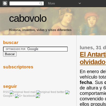
cabovolo
Historia, inventos, vidas y sitios diferentes
buscar
lunes, 31 
El Antar
olvidado
subscriptores
En enero del
vehículo tot
fecha
. Sus
seguir
de altura y
RSS
mail
twitter
comportamien
Google+
facebook
convencido d
ellos propu