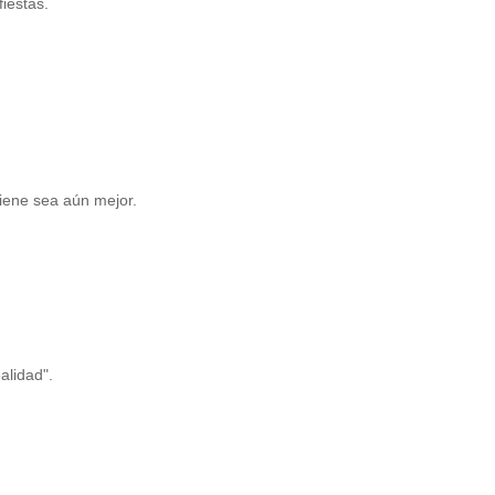
iestas.
iene sea aún mejor.
alidad".