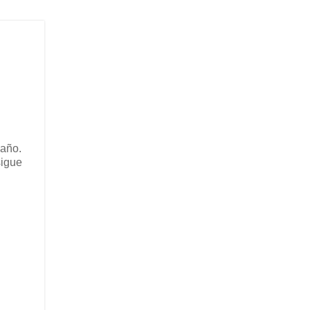
 año.
sigue