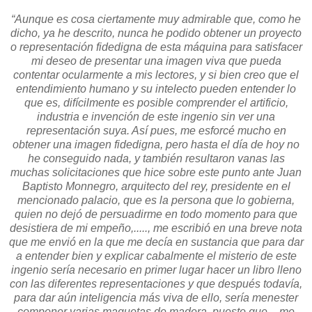
“Aunque es cosa ciertamente muy admirable que, como he
dicho, ya he descrito, nunca he podido obtener un proyecto
o representación fidedigna de esta máquina para satisfacer
mi deseo de presentar una imagen viva que pueda
contentar ocularmente a mis lectores, y si bien creo que el
entendimiento humano y su intelecto pueden entender lo
que es, difícilmente es posible comprender el artificio,
industria e invención de este ingenio sin ver una
representación suya. Así pues, me esforcé mucho en
obtener una imagen fidedigna, pero hasta el día de hoy no
he conseguido nada, y también resultaron vanas las
muchas solicitaciones que hice sobre este punto ante Juan
Baptisto Monnegro, arquitecto del rey, presidente en el
mencionado palacio, que es la persona que lo gobierna,
quien no dejó de persuadirme en todo momento para que
desistiera de mi empeño,....., me escribió en una breve nota
que me envió en la que me decía en sustancia que para dar
a entender bien y explicar cabalmente el misterio de este
ingenio sería necesario en primer lugar hacer un libro lleno
con las diferentes representaciones y que después todavía,
para dar aún inteligencia más viva de ello, sería menester
componer varias maquetas de madera, puesto que – me