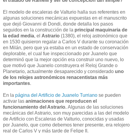
el tratado de Ramelli y ser de concepción tan simple?
El modelo de escaleras de Valturio halla sus referentes en
algunas soluciones mecánicas expuestas en el manuscrito
que dejó Giovanni di Dondi, donde detalla los pasos
seguidos en la construcción de la
principal maquinaria de
la edad media
, el
Astrario
(1380), el reloj astronómico que
en 1530 quisieron regalar a Carlos V durante su coronación
en Milán, pero que ya estaba en un estado de conservación
deplorable, el cual fue inspeccionado por Juanelo que
determinó que la mejor opción era construir uno nuevo, lo
que motivó que Juanelo construyera el Reloj Grande o
Planetario, actualmente desaparecido y considerado
uno
de los relojes astronómicos renacentistas más
importantes
.
En la
página del Artificio de Juanelo Turriano
se pueden
activar las
animaciones que reproducen el
funcionamiento del Astrario.
Algunas de las soluciones
mecánicas del Astrario, son muy parecidas a las del modelo
de Artificio con Escaleras de Valturio, conocidas y usadas
por Juanelo, que como debemos tener presente, era relojero
real de Carlos V y más tarde de Felipe II.