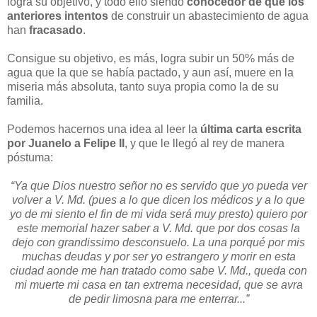
logra su objetivo, y todo ello siendo
conocedor de que los
anteriores intentos
de construir un abastecimiento de agua
han
fracasado
.
Consigue su objetivo, es más, logra subir un 50% más de
agua que la que se había pactado, y aun así, muere en la
miseria más absoluta, tanto suya propia como la de su
familia.
Podemos hacernos una idea al leer la
última carta escrita
por Juanelo a Felipe II
, y que le llegó al rey de manera
póstuma:
“Ya que Dios nuestro señor no es servido que yo pueda ver
volver a V. Md. (pues a lo que dicen los médicos y a lo que
yo de mi siento el fin de mi vida será muy presto) quiero por
este memorial hazer saber a V. Md. que por dos cosas la
dejo con grandissimo desconsuelo. La una porqué por mis
muchas deudas y por ser yo estrangero y morir en esta
ciudad aonde me han tratado como sabe V. Md., queda con
mi muerte mi casa en tan extrema necesidad, que se avra
de pedir limosna para me enterrar...”