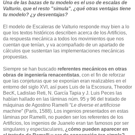
Una de las bazas de tu modelo es el uso de escalas de
Valturio, que el resto "simula", ¿qué otras ventajas tiene
tu modelo? ¿y desventajas?
El modelo de Escaleras de Valturio responde muy bien a lo
que los textos históricos describen acerca de los Artificios,
da respuesta mecánica a todos los movimientos que nos
cuentan que tenían, y va acompañado de un apartado de
cálculos que sustentan las implementaciones mecánicas
propuestas.
Siempre se han buscado
referentes mecánicos en otras
obras de ingeniería renacentistas
, con el fin de reforzar
que las conjeturas que se exponían eran realizables en el
entorno del siglo XVI, así pues Luis de la Escosura, Theodor
BecK, Ladislao Reti, N. García Tapia y J. Luis Peces las
habían hallado en las láminas núm. 95 y 96 del tratado de
máquinas de Agostino Ramelli “
Le diverse et artificiose
machine
” (París, 1588). Los ingenios presentados en estas
láminas por Ramelli, no pueden ser los referentes de los
Artificios, los ingenios de Juanelo eran tan famosos por ser
singulares y espectaculares,
¿cómo pueden aparecer en