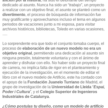
afición por la historia
, ha sido el detonante del tiempo
dedicado al asunto. Nunca ha sido un “
trabajo
”, un proyecto
a realizar con un objetivo final, el asunto se planteó como un
divertimento
, el proceso de búsqueda de información fue
muy gratificante y aprovechamos incluso el tema en algunos
periodos de vacaciones junto a mi esposa, para visitar
archivos históricos, bibliotecas, Toledo en varias ocasiones,
….
Lo sorprendente era que todo el conjunto tomaba cuerpo, el
proceso de
elaboración de un nuevo modelo no era un
objetivo original
, permitiendo una dedicación al asunto sin
ninguna presión, totalmente voluntaria y con el ánimo de
aprender y disfrutar con ello. No haber sido un proyecto final
de carrera, no implica falta de rigor en el planteamiento y
ejecución de la investigación, en el momento de editar el
libro con el nuevo modelo de Artificio, este ha contado con
el apoyo de la
Fundación Juanelo Turriano
de Madrid, el
grupo de investigación de la
Universidad de Lleida
“
Espai,
Poder i Cultura
”, y el
Colegio Superior de Ingenieros
Industriales de Catalunya
.
¿Cómo postulas tu diseño, como un modelo de artificio