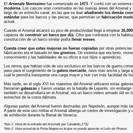
El
Arsenale Novissimo
fue comenzado en
1473
. Y contó con un sistema 
moderna
. Los cascos eran construidos en las nuevas áreas del Arsenal y
largo de un estrecho canal, en las que se iban
añadiendo los demás co
estándar
para los barcos y las piezas, que permitían un
fabricación modu
actual.
Cuando el Arsenal alcanzó su pico de productividad llegó a emplear
16,00
capaces de
construir un barco por día
. Cifra que contrasta con la habit
construcción de un barco similar podía
llevar meses
.
Cuesta creer que estas mejoras no fueran copiadas
por otras potencias
fabricación era el basado en
los gremios
. Un sistema que era lento, monop
conocimiento y las habilidades de su oficio a sus hijos o aprendices.
Los remos que habían sido de uso exclusivo en los barcos de guerra comenz
paso para el surgimiento de la
galera mercante
, nave más ancha y larga q
cuál le permitía transportar una carga mayor y huir con más facilidad de los
Más tarde, en el siglo XVI los maestros del Arsenal utilizaron estas galer
llamarían
galeazas
y fueron usadas en la batalla de Lepanto, sin embargo
también se desarrollaría en el Arsenal, era un barco velero armado útil en 
estrechos de la costa dálmata.
Algunas partes del Arsenal fueron destruidas por Napoleón, aunque más ta
A parte de este uso militar el Arsenal alberga un centro de investigación 
de exhibición durante la Bienal de Venecia.
*foto 1: Vista de la entrada del Arsenale por Canaletto,1732
*foto 2: Vista actual de la Porta Magna en la que se puede apreciar el León de Piraeus