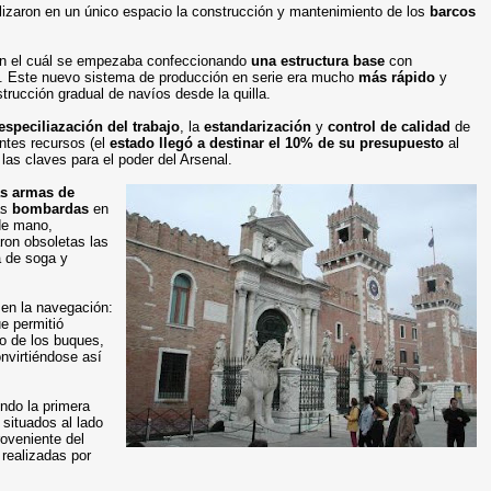
alizaron en un único espacio la construcción y mantenimiento de los
barcos
en el cuál se empezaba confeccionando
una estructura base
con
. Este nuevo sistema de producción en serie era mucho
más rápido
y
trucción gradual de navíos desde la quilla.
especiliazación del trabajo
, la
estandarización
y
control de calidad
de
ntes recursos (el
estado llegó a destinar el 10% de su presupuesto
al
las claves para el poder del Arsenal.
as armas de
as
bombardas
en
de mano,
ron obsoletas las
a de soga y
 en la navegación:
ue permitió
o de los buques,
nvirtiéndose así
endo la primera
 situados al lado
roveniente del
realizadas por