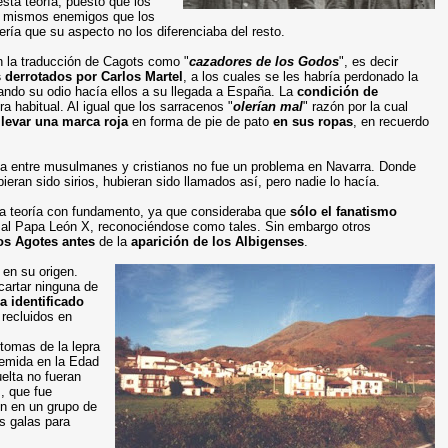
sta teoría, puesto que los
os mismos enemigos que los
ería que su aspecto no los diferenciaba del resto.
en la traducción de Cagots como "
cazadores de los Godos
", es decir
s derrotados por Carlos Martel
, a los cuales se les habría perdonado la
vando su odio hacía ellos a su llegada a España. La
condición de
a habitual. Al igual que los sarracenos "
olerían mal
" razón por la cual
llevar una marca roja
en forma de pie de pato
en sus ropas
, en recuerdo
ia entre musulmanes y cristianos no fue un problema en Navarra. Donde
ieran sido sirios, hubieran sido llamados así, pero nadie lo hacía.
ta teoría con fundamento, ya que consideraba que
sólo el fanatismo
 al Papa León X, reconociéndose como tales. Sin embargo otros
os Agotes antes
de la
aparición de los Albigenses
.
 en su origen.
cartar ninguna de
a identificado
 recluidos en
ntomas de la lepra
temida en la Edad
elta no fueran
l
, que fue
en en un grupo de
as galas para