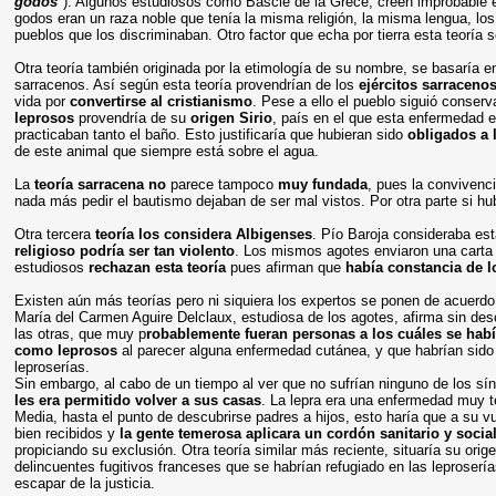
godos
"). Algunos estudiosos como Bascle de la Grece, creen improbable e
godos eran un raza noble que tenía la misma religión, la misma lengua, l
pueblos que los discriminaban. Otro factor que echa por tierra esta teoría s
Otra teoría también originada por la etimología de su nombre, se basaría 
sarracenos. Así según esta teoría provendrían de los
ejércitos sarraceno
vida por
convertirse al cristianismo
. Pese a ello el pueblo siguió conser
leprosos
provendría de su
origen Sirio
, país en el que esta enfermedad er
practicaban tanto el baño. Esto justificaría que hubieran sido
obligados a 
de este animal que siempre está sobre el agua.
La
teoría sarracena no
parece tampoco
muy fundada
, pues la convivenc
nada más pedir el bautismo dejaban de ser mal vistos. Por otra parte si hub
Otra tercera
teoría los considera Albigenses
. Pío Baroja consideraba es
religioso podría ser tan violento
. Los mismos agotes enviaron una carta
estudiosos
rechazan esta teoría
pues afirman que
había constancia de l
Existen aún más teorías pero ni siquiera los expertos se ponen de acuerdo
María del Carmen Aguire Delclaux, estudiosa de los agotes, afirma sin des
las otras, que muy p
robablemente fueran personas a los cuáles se habí
como leprosos
al parecer alguna enfermedad cutánea, y que habrían sido
leproserías.
Sin embargo, al cabo de un tiempo al ver que no sufrían ninguno de los sí
les era permitido volver a sus casas
. La lepra era una enfermedad muy 
Media, hasta el punto de descubrirse padres a hijos, esto haría que a su vu
bien recibidos y
la gente temerosa aplicara un cordón sanitario y socia
propiciando su exclusión. Otra teoría similar más reciente, situaría su orig
delincuentes fugitivos franceses que se habrían refugiado en las leproserí
escapar de la justicia.