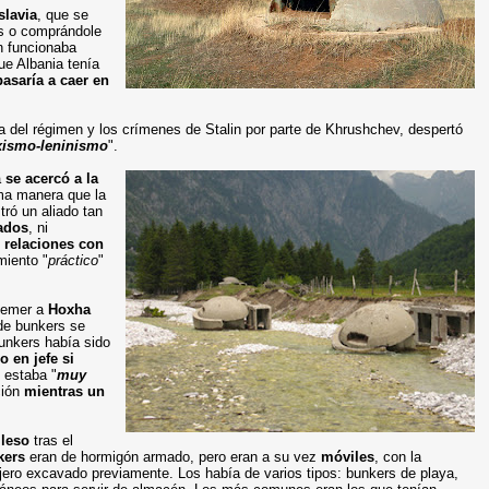
slavia
, que se
os o comprándole
n funcionaba
ue Albania tenía
pasaría a caer en
na del régimen y los crímenes de Stalin por parte de Khrushchev, despertó
rxismo-leninismo
".
a
se acercó a la
sma manera que la
ró un aliado tan
cados
, ni
s
relaciones con
miento "
práctico
"
 temer a
Hoxha
 de bunkers se
unkers había sido
 en jefe si
 estaba "
muy
ción
mientras un
ileso
tras el
kers
eran de hormigón armado, pero eran a su vez
móviles
, con la
ujero excavado previamente. Los había de varios tipos: bunkers de playa,