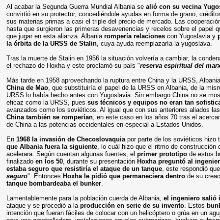
Al acabar la Segunda Guerra Mundial Albania se
alió con su vecina Yugo
convirtió en su protector, concediéndole ayudas en forma de grano, crédit
sus materias primas a casi el triple del precio de mercado. Las cooperació
hasta que surgieron las primeras desavenencias y recelos sobre el papel q
que jugar en esta alianza. Albania
rompería relaciones
con Yugoslavia y
la órbita de la URSS de Stalin
, cuya ayuda reemplazaría la yugoslava.
Tras la muerte de Stalin en 1956 la situación volvería a cambiar, la conde
el rechazo de Hoxha y este proclamó su país "
reserva espiritual del ma
Más tarde en 1958 aprovechando la ruptura entre China y la URSS, Albani
China de Mao
, que substituiría el papel de la URSS en Albania, de la mi
URSS lo había hecho antes con Yugoslavia. Sin embargo China no se most
eficaz como la URSS, pues
sus técnicos y equipos no eran tan sofisti
avanzados como los soviéticos. Al igual que con sus anteriores aliados l
a
China tamb
ién se romperían
, en este caso en los años 70 tras el acerca
de China a las potencias occidentales en especial a Estados Unidos.
En
1968 la invasión de Checoslovaquia
por parte de los soviéticos hizo
que Albania fuera la siguiente
, lo cuál hizo que el ritmo de construcción
acelerara. Según cuentan algunas fuentes, el
primer prototipo
de estos b
finalizado
en los 50
, durante su presentación
Hoxha preguntó al ingeniero
estaba seguro que resistiría el ataque de un tanque
, este respondió que
seguro
". Entonces
Hoxha le pidió que permaneciera dentro
de su crea
tanque bombardeaba el bunker
.
Lamentablemente para la población cuerda de Albania,
el ingeniero salió 
ataque y se procedió a la
producción en serie de su invento
. Estos
bun
intención que fueran fáciles de colocar con un helicóptero o grúa en un ag