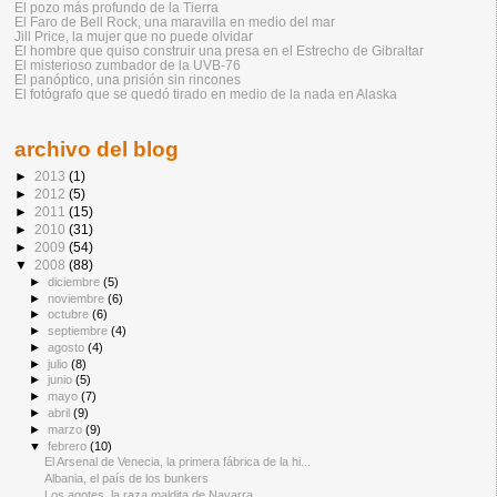
El pozo más profundo de la Tierra
El Faro de Bell Rock, una maravilla en medio del mar
Jill Price, la mujer que no puede olvidar
El hombre que quiso construir una presa en el Estrecho de Gibraltar
El misterioso zumbador de la UVB-76
El panóptico, una prisión sin rincones
El fotógrafo que se quedó tirado en medio de la nada en Alaska
archivo del blog
►
2013
(1)
►
2012
(5)
►
2011
(15)
►
2010
(31)
►
2009
(54)
▼
2008
(88)
►
diciembre
(5)
►
noviembre
(6)
►
octubre
(6)
►
septiembre
(4)
►
agosto
(4)
►
julio
(8)
►
junio
(5)
►
mayo
(7)
►
abril
(9)
►
marzo
(9)
▼
febrero
(10)
El Arsenal de Venecia, la primera fábrica de la hi...
Albania, el país de los bunkers
Los agotes, la raza maldita de Navarra