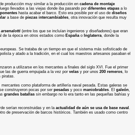
de producción muy similar a la producción en
cadena de montaje
 luego llevados a las viejas donde iba pasando por
diferentes etapas
a lo
mponentes
hasta acabar el barco. Esto era posible por el uso de
diseños
lar
a base de
piezas intercambiables
, otra innovación que resulta muy
0
arsenalotti
(entre los que se incluían ingenieros y diseñadores) que eran
ual de la época en otros estados como
España
o
Inglaterra
, donde la
 europeas. Se trataba de un tiempo en que el sistema más sofisticado de
olista y atado a la tradición, en el cual los maestros artesanos pasaban el
aron a utilizarse en los mercantes a finales del siglo XVI. Fue el primer
ue las de guerra empujada a la vez por
velas
y por unos
200 remeros
, lo
 piratas.
as mercantes como plataforma de artillería naval pesada. Estas galeras se
 se construyeron pocas por ser
pesadas
y poco
maniobrables
. El
galeón
,
las
grandes batallas
sin embargo no lo era tanto en las pequeñas bahías y
rde serían reconstruidas y en la
actualidad de aún se usa de base naval
.
y otro de preservación de barcos históricos. También es usado como centro