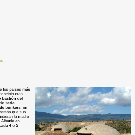
ia
de los países
más
rincipio eran
o bastión del
ania
sería
 de bunkers
, en
peraba que sus
ndieran la madre
e Albania en
cada 4 o 5