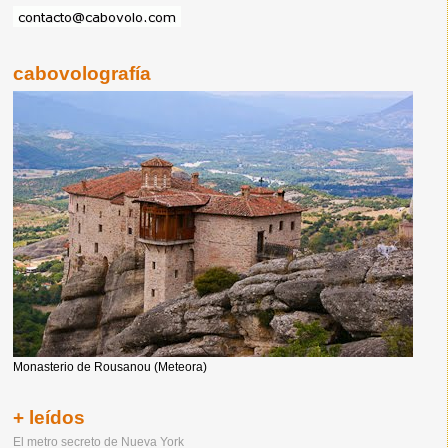
cabovolografía
Monasterio de Rousanou (Meteora)
+ leídos
El metro secreto de Nueva York