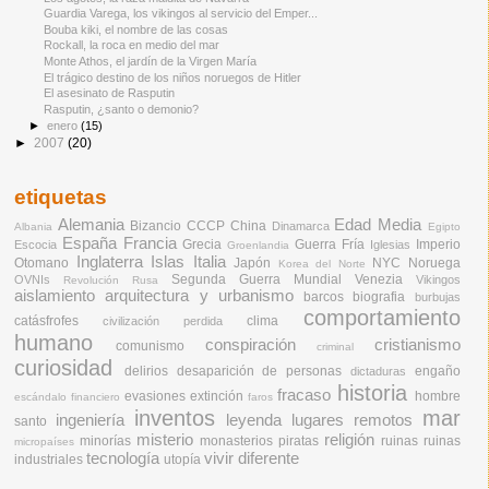
Guardia Varega, los vikingos al servicio del Emper...
Bouba kiki, el nombre de las cosas
Rockall, la roca en medio del mar
Monte Athos, el jardín de la Virgen María
El trágico destino de los niños noruegos de Hitler
El asesinato de Rasputin
Rasputin, ¿santo o demonio?
►
enero
(15)
►
2007
(20)
etiquetas
Alemania
Edad Media
Bizancio
CCCP
China
Dinamarca
Albania
Egipto
España
Francia
Grecia
Guerra Fría
Imperio
Escocia
Iglesias
Groenlandia
Inglaterra
Islas
Italia
Otomano
Japón
NYC
Noruega
Korea del Norte
Segunda Guerra Mundial
Venezia
OVNIs
Vikingos
Revolución Rusa
aislamiento
arquitectura y urbanismo
barcos
biografia
burbujas
comportamiento
catásfrofes
clima
civilización perdida
humano
conspiración
cristianismo
comunismo
criminal
curiosidad
delirios
desaparición de personas
engaño
dictaduras
historia
fracaso
evasiones
extinción
hombre
escándalo financiero
faros
inventos
mar
ingeniería
leyenda
lugares remotos
santo
misterio
religión
minorías
monasterios
piratas
ruinas
ruinas
micropaíses
tecnología
vivir diferente
industriales
utopía