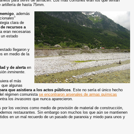
rráneos para servir de almacén. Los más comunes eran los que tenían
 artillería de hasta 75mm.
 enemigo
, además
icionales
"
ategia clara de
 de recursos a
ta eran necesarias
n un estado
estado llegaron y
es en medio de la
ad y de alerta
en
asión
inminente
.
uiera el más
, que algunas
ara que asistiera a los actos públicos
. Este no sería el único hecho
 del régimen comunista
se encontraron arsenales de armas químicas
ntra los
invasores
que nunca aparecieron.
s por los vecinos como medio de provisión de material de construcción,
modernos restaurantes. Sin embargo son muchos los que aún se mantienen
rtidos en un mal recuerdo de un pasado de paranoia y miedo para unos y