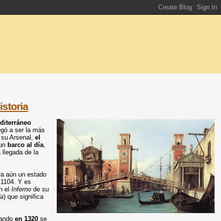
istoria
diterráneo
legó a ser la más
 su Arsenal,
el
 un
barco al día
,
 llegada de la
a aún un estado
 1104. Y es
n el
Inferno
de su
'a
) que significa
uando
en 1320
se