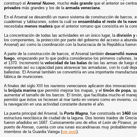
construyó el
Arsenal Nuovo
, mucho
más grande
que el anterior se centr
privados
más grandes y los de la
armada veneciana
.
En el Arsenal se desarrolló un nuevo
sistema de construcción de barcos, 
cuadernas y tablazones, sobre la cuál se
ensamblaba el resto de la nave
necesitaba
menos madera
que el anterior romano que consistía en la cons
La concentración de todas las actividades en un único lugar, la
división y 
los componentes, la protección por parte del gobierno del acceso a abunda
Arsenal) así como la coordinación con la burocracia de la República fueron 
A parte de la construcción de barcos, el Arsenal también
desarrolló nuev
fuego
, empezando por lo que podría considerarse los primeros cañones, l
el 1370. Incrementó la
velocidad de las balas
de
las las armas de fuego 
mejorando así su capacidad para atravesar las armaduras, con lo cuál deja
ballestas. El Arsenal también se convertiría en una importante manufactur
fábrica de municiones.
A finales del siglo XIII los navieros venecianos aplicaron dos innovaciones
la
brújula marina
que permitió mejorar los mapas, y el
timón de popa
, q
aumentar el tamaño de los barcos. El timón, que facilitaba mucho el manej
permitió que éstos se hiciesen al mar tanto en verano como en invierno, co
la navegación en una actividad constante durante el año.
La puerta principal del Arsenal, la
Porta Magna
, fue construida en
1460
si
estructura neoclásica de ciudad de la laguna. Dos leones traidos de Grecia
fueron añadidos en 1687. Curiosamente uno de ellos el
León de Piraeus
, p
puerto de Atenas, cuenta con una runas escandinavas muy probablemente 
miembros de la Guardia Varega (
ver post
).