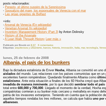
posts relacionados:
-
Perasto, el último suspiro de la Serenissima
-
Sposalizio del mare, los esponsales de Venecia con el mar
-
Las grúas gigantes de Belfast
+info:
-
Arsenal de Venecia (En wikipedia)
-
Venetian Arsenal (In wikipedia)
-
Inventory Management History (Part 3)
by Anton Dolinsky
-
History of the Arsenale
-
A Lean Walk Through History
Leer más »
Publicado por
Bovolo
en
8:37
6 comentarios
Etiquetas:
arquitectura y urbanismo
,
barcos
,
historia
,
innovación
,
Italia
,
mar
,
tecnología
,
Venez
lunes, 25 de febrero de 2008
Albania, el país de los bunkers
Bajo la dictadura estalinista de Enver
Hoxha
, Albania se convirtió en uno 
aislados
del mundo. Las relaciones con los países comunistas que en un p
excelentes fueron rompiéndose. Quedando finalmente Albania como
últim
estalinismo
. Ante esta situación a finales de los 60 Hoxha creyó que Alb
invadida de manera
inminente
,
por lo que decidió
sembrar todo el país
total entre
600,000 y 700,000
. Llegado el momento de la verdad, Hoxha es
compatriotas corrieran a su bunker más cercano y metralleta en mano defe
patria de los invasores extranjeros. Teniendo en cuenta que la población d
aquellos tiempos rondaba los tres millones, se calcula que había
uno por 
albaneses
.