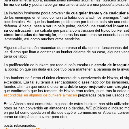
para una ametralladora, instalaciones navales submarinas, bunkers subte
forma de seta
y podían albergar una ametralladora o una pequeña pieza de
La invasión
inminente
podía provenir de
cualquier frente y de cualquier
de los enemigos en el lado comunista había que añadir los enemigos "
trad
occidentales. Así que los bunkers proliferaron por todo el país sin una estr
defensa. Albania, pese a ser un país pobre, dedicó una
cantidad inmensa
su construcción
, se calcula que para la construcción del típico bunker se
cinco toneladas de hormigón
, mientras las carreteras se encontraban e
lamentable, así como muchos otros servicios.
Algunos albanos aún recuerdan su sorpresa el día que los funcionarios del 
les dijeron que iban a construir un bunker delante de su casa, algunas vec
tierra de labor.
La proliferación de bunkers por todo el país creaba un
estado de insegurid
la población que sin duda era positivo para mantener la paranoia de la inv
Los bunkers no fueron el único elemento de supervivencia de Hoxha, ni siq
excéntrico. Era tal su temor a ser capturado o asesinado por los invasores
fuentes afirman que ordenó crear
una doble suyo mejorado con cirugía p
que confirmaría que los temores de Hoxha eran reales, pues tras la caída
escondidas en algunos de bunkers almacén
preparadas para ser usados co
En la Albania post-comunista, algunos de estos bunkers han sido utilizado
otros se han convertido en almacenes o tiendas, WC públicos o incluso 
en pie tal como quedaron el día que cayó el comunismo en Albania, conve
como un simpático souvenir para otros.
posts relacionados: