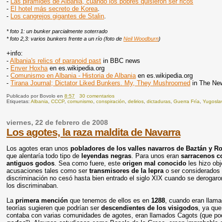
-
Las pirámides de Albania, cuando los pobres quisieron ser ricos
-
El hotel más secreto de Korea
.
-
Los cangrejos gigantes de Stalin
.
* foto 1: un bunker parcialmente soterrado
* foto 2,3: varios bunkers frente a un río (foto de
Neil Woodburn
)
+info:
-
Albania's relics of paranoid past
in BBC news
-
Enver Hoxha
en es.wikipedia.org
-
Comunismo en Albania - Historia de Albania
en es.wikipedia.org
-
Tirana Journal; Dictator Liked Bunkers. My, They Mushroomed
in The Ne
Publicado por
Bovolo
en
8:57
30 comentarios
Etiquetas:
Albania
,
CCCP
,
comunismo
,
conspiración
,
delirios
,
dictaduras
,
Guerra Fría
,
Yugosla
viernes, 22 de febrero de 2008
Los agotes, la raza maldita de Navarra
Los agotes eran unos
pobladores de los valles navarros de Baztán y R
que alentaría todo tipo de
leyendas negras
. Para unos eran
sarracenos c
antiguos godos
. Sea como fuere, este
origen mal conocido
les hizo ob
acusaciones tales como ser
transmisores de la lepra
o ser considerados
discriminación no cesó hasta bien entrado el siglo XIX cuando se derogaro
los discriminaban.
La
primera mención
que tenemos de ellos es en
1288
, cuando eran llama
teorías sugieren que podrían ser
descendientes de los visigodos
, ya que
contaba con varias comunidades de agotes, eran llamados Cagots (que podr