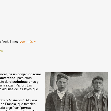
w York Times
Leer más »
via
oncal,
de un
origen obscuro
onvertidos
, para otros
jeto de
discriminaciones
y
 una
raza inferior
. Las
n algunas de las leyes que
dos "
christianos
". Algunos
 en Francia, que también
ía significar "
perros