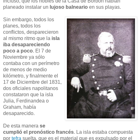
incluso, que los nobles de la Casa de Borbón habían
planeado instalar un
lujoso balneario
en sus playas.
Sin embargo, todos los
planes, todos los
conflictos, desparecieron
al mismo ritmo que la
isla
iba desapareciendo
poco a poco
. El 7 de
Noviembre ya sólo
contaba con un perímetro
de menos de medio
kilómetro, y finalmente el
17 de Diciembre del 1831,
dos oficiales napolitanos
constataron que la isla
Julia, Ferdinandea o
Graham, había
desaparecido.
De esta manera
se
cumplió el pronóstico francés
. La isla estaba compuesta
por
tefra
suelta, que es el material que es expulsado por el