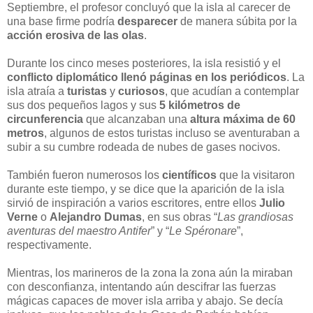
Septiembre, el profesor concluyó que la isla al carecer de
una base firme podría
desparecer
de manera súbita por la
acción erosiva de las olas
.
Durante los cinco meses posteriores, la isla resistió y el
conflicto diplomático llenó páginas en los periódicos
. La
isla atraía a
turistas
y
curiosos
, que acudían a contemplar
sus dos pequeños lagos y sus
5 kilómetros de
circunferencia
que alcanzaban una
altura máxima de 60
metros
, algunos de estos turistas incluso se aventuraban a
subir a su cumbre rodeada de nubes de gases nocivos.
También fueron numerosos los
científicos
que la visitaron
durante este tiempo, y se dice que la aparición de la isla
sirvió de inspiración a varios escritores, entre ellos
Julio
Verne
o
Alejandro Dumas
, en sus obras “
Las grandiosas
aventuras del maestro Antifer
” y “
Le Spéronare
”,
respectivamente.
Mientras, los marineros de la zona la zona aún la miraban
con desconfianza, intentando aún descifrar las fuerzas
mágicas capaces de mover isla arriba y abajo. Se decía