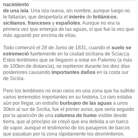
nacimiento
de una isla
. Una isla nueva, sin nombre, aunque luego no
le faltarían, que despertaría el
interés
de
británicos
,
sicilianos
,
franceses
y
españoles
. Aunque no era la
primera vez que emergía de las aguas, sí que fue la vez que
más aguantó por encima de ellas.
Todo comenzó el 28 de Junio de 1831, cuando el
suelo se
estremeció
fuertemente en la ciudad siciliana de Sciacca.
Estos temblores que se llegaron a notar en Palermo (a más
de 100km de distancia), se repitieron durante los diez días
posteriores causando
importantes daños
en la costa sur
de Sicilia.
Pero los temblores no eran raros en una zona que ha sufrido
varios terremotos importantes en su historia. Lo raro estaba
aún por llegar, un extraño
burbujeo de las aguas
a unos
30km al sur de Sicilia, fue el primer aviso, que sería seguido
por la aparición de una
columna de humo
visible desde
tierra, que al principio se creyó que era debida a un barco
de vapor, aunque el testimonio de los pasajeros de barcos
que pasaban por la zona rápidamente los desmintieron.