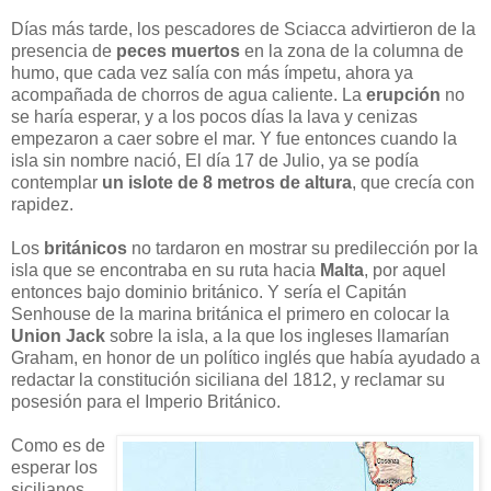
Días más tarde, los pescadores de Sciacca advirtieron de la
presencia de
peces muertos
en la zona de la columna de
humo, que cada vez salía con más ímpetu, ahora ya
acompañada de chorros de agua caliente. La
erupción
no
se haría esperar, y a los pocos días la lava y cenizas
empezaron a caer sobre el mar. Y fue entonces cuando la
isla sin nombre nació, El día 17 de Julio, ya se podía
contemplar
un islote de 8 metros de altura
, que crecía con
rapidez.
Los
británicos
no tardaron en mostrar su predilección por la
isla que se encontraba en su ruta hacia
Malta
, por aquel
entonces bajo dominio británico. Y sería el Capitán
Senhouse de la marina británica el primero en colocar la
Union Jack
sobre la isla, a la que los ingleses llamarían
Graham, en honor de un político inglés que había ayudado a
redactar la constitución siciliana del 1812, y reclamar su
posesión para el Imperio Británico.
Como es de
esperar los
sicilianos