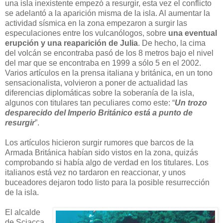
una isla inexistente empezó a resurgir, esta vez el conflicto
se adelantó a la aparición misma de la isla. Al aumentar la
actividad sísmica en la zona empezaron a surgir las
especulaciones entre los vulcanólogos, sobre
una eventual
erupción y una reaparición de Julia
. De hecho, la cima
del volcán se encontraba pasó de los 8 metros bajo el nivel
del mar que se encontraba en 1999 a sólo 5 en el 2002.
Varios artículos en la prensa italiana y británica, en un tono
sensacionalista, volvieron a poner de actualidad las
diferencias diplomáticas sobre la soberanía de la isla,
algunos con titulares tan peculiares como este: “
Un trozo
desparecido del Imperio Británico está a punto de
resurgir
”.
Los artículos hicieron surgir rumores que barcos de la
Armada Británica habían sido vistos en la zona, quizás
comprobando si había algo de verdad en los titulares. Los
italianos está vez no tardaron en reaccionar, y unos
buceadores dejaron todo listo para la posible resurrección
de la isla.
El alcalde
de Sciacca,