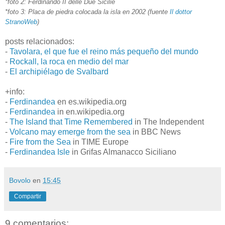
*foto 2: Ferdinando II delle Due Sicilie
*foto 3: Placa de piedra colocada la isla en 2002 (fuente
Il dottor
StranoWeb
)
posts relacionados:
-
Tavolara, el que fue el reino más pequeño del mundo
-
Rockall, la roca en medio del mar
-
El archipiélago de Svalbard
+info:
-
Ferdinandea
en es.wikipedia.org
-
Ferdinandea
in en.wikipedia.org
-
The Island that Time Remembered
in The Independent
-
Volcano may emerge from the sea
in BBC News
-
Fire from the Sea
in TIME Europe
-
Ferdinandea Isle
in Grifas Almanacco Siciliano
Bovolo
en
15:45
Compartir
9 comentarios: