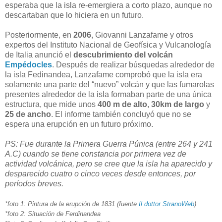
esperaba que la isla re-emergiera a corto plazo, aunque no
descartaban que lo hiciera en un futuro.
Posteriormente, en
2006
, Giovanni Lanzafame y otros
expertos del Instituto Nacional de Geofísica y Vulcanología
de Italia anunció el
descubrimiento del volcán
Empédocles
. Después de realizar búsquedas alrededor de
la isla Fedinandea, Lanzafame comprobó que la isla era
solamente una parte del “nuevo” volcán y que las fumarolas
presentes alrededor de la isla formaban parte de una única
estructura, que mide unos
400 m de alto
,
30km de largo
y
25 de ancho
. El informe también concluyó que no se
espera una erupción en un futuro próximo.
PS: Fue durante la Primera Guerra Púnica (entre 264 y 241
A.C) cuando se tiene constancia por primera vez de
actividad volcánica, pero se cree que la isla ha aparecido y
desparecido cuatro o cinco veces desde entonces, por
períodos breves.
*foto 1: Pintura de la erupción de 1831 (fuente
Il dottor StranoWeb
)
*foto 2: Situación de Ferdinandea