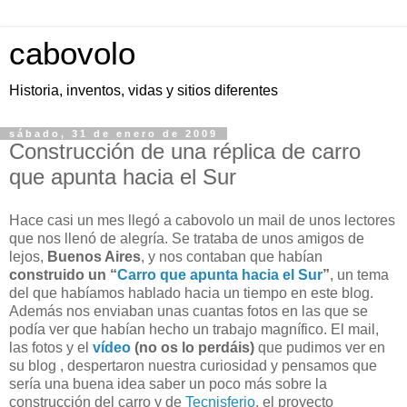
cabovolo
Historia, inventos, vidas y sitios diferentes
sábado, 31 de enero de 2009
Construcción de una réplica de carro
que apunta hacia el Sur
Hace casi un mes llegó a cabovolo un mail de unos lectores
que nos llenó de alegría. Se trataba de unos amigos de
lejos,
Buenos Aires
, y nos contaban que habían
construido un “
Carro que apunta hacia el Sur
”
, un tema
del que habíamos hablado hacia un tiempo en este blog.
Además nos enviaban unas cuantas fotos en las que se
podía ver que habían hecho un trabajo magnífico. El mail,
las fotos y el
vídeo
(no os lo perdáis)
que pudimos ver en
su blog , despertaron nuestra curiosidad y pensamos que
sería una buena idea saber un poco más sobre la
construcción del carro y de
Tecnisferio
, el proyecto