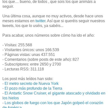
los que… bueno, de todos , que sois los que animáis a
seguir.
Una última cosa,
aunque no muy activos,
desde hace unos
meses estamos en
twitter
. Así que si queréis seguir nuestros
tweets, los que lo uséis, ya sabéis...
Para acabar, unos números sobre cómo ha ido el año:
- Visitas: 255.568
- Visitantes únicos: unos 166.539
- Páginas vistas: unas 437.551
- Comentarios (sobre posts de este año): 827
- Subscriptores: entre 2650 y 2700
- Lecturas RSS: 311.118
Los post más leídos han sido:
-
El metro secreto de Nueva York
-
El pozo más profundo de la Tierra
-
El Antartic Snow Cruiser, el gigante atascado y olvidado en
los hielos
-
Los globos de fuego con los que Japón golpeó el corazón
de América