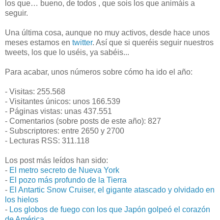
los que… bueno, de todos , que sois los que animáis a
seguir.
Una última cosa,
aunque no muy activos,
desde hace unos
meses estamos en
twitter
. Así que si queréis seguir nuestros
tweets, los que lo uséis, ya sabéis...
Para acabar, unos números sobre cómo ha ido el año:
- Visitas: 255.568
- Visitantes únicos: unos 166.539
- Páginas vistas: unas 437.551
- Comentarios (sobre posts de este año): 827
- Subscriptores: entre 2650 y 2700
- Lecturas RSS: 311.118
Los post más leídos han sido:
-
El metro secreto de Nueva York
-
El pozo más profundo de la Tierra
-
El Antartic Snow Cruiser, el gigante atascado y olvidado en
los hielos
-
Los globos de fuego con los que Japón golpeó el corazón
de América