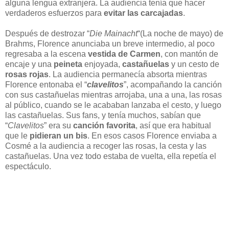
alguna lengua extranjera. La audiencia tenía que hacer
verdaderos esfuerzos para
evitar las carcajadas
.
Después de destrozar “
Die Mainacht
“(La noche de mayo) de
Brahms, Florence anunciaba un breve intermedio, al poco
regresaba a la escena
vestida de Carmen
, con mantón de
encaje y una
peineta
enjoyada,
castañuelas
y un cesto de
rosas rojas
. La audiencia permanecía absorta mientras
Florence entonaba el “
clavelitos
”, acompañando la canción
con sus castañuelas mientras arrojaba, una a una, las rosas
al público, cuando se le acababan lanzaba el cesto, y luego
las castañuelas. Sus fans, y tenía muchos, sabían que
“
Clavelitos
” era su
canción favorita
, así que era habitual
que le
pidieran un bis
. En esos casos Florence enviaba a
Cosmé a la audiencia a recoger las rosas, la cesta y las
castañuelas. Una vez todo estaba de vuelta, ella repetía el
espectáculo.