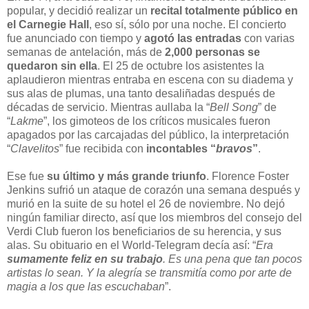
popular, y decidió realizar un
recital totalmente público en
el Carnegie Hall
, eso sí, sólo por una noche. El concierto
fue anunciado con tiempo y
agotó las entradas
con varias
semanas de antelación, más de
2,000 personas se
quedaron sin ella
. El 25 de octubre los asistentes la
aplaudieron mientras entraba en escena con su diadema y
sus alas de plumas, una tanto desaliñadas después de
décadas de servicio. Mientras aullaba la “
Bell Song
” de
“
Lakme
”, los gimoteos de los críticos musicales fueron
apagados por las carcajadas del público, la interpretación
“
Clavelitos
” fue recibida con
incontables “
bravos
”
.
Ese fue
su último y más grande triunfo
. Florence Foster
Jenkins sufrió un ataque de corazón una semana después y
murió en la suite de su hotel el 26 de noviembre. No dejó
ningún familiar directo, así que los miembros del consejo del
Verdi Club fueron los beneficiarios de su herencia, y sus
alas. Su obituario en el World-Telegram decía así: “
Era
sumamente feliz en su trabajo
. Es una pena que tan pocos
artistas lo sean. Y la alegría se transmitía como por arte de
magia a los que las escuchaban
”.