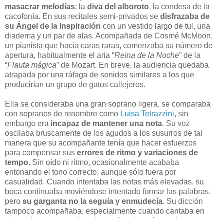
masacrar melodías
: la
diva del alboroto
, la condesa de la
cacofonía. En sus recitales semi-privados se
disfrazaba de
su Ángel de la Inspiración
con un vestido largo de tul, una
diadema y un par de alas. Acompañada de Cosmé McMoon,
un pianista que hacía caras raras, comenzaba su número de
apertura, habitualmente el aria “
Reina de la Noche
” de la
“
Flauta mágica
” de Mozart. En breve, la audiencia quedaba
atrapada por una ráfaga de sonidos similares a los que
producirían un grupo de gatos callejeros.
Ella se consideraba una gran soprano ligera, se comparaba
con sopranos de renombre como
Luisa Tetrazzini
, sin
embargo era
incapaz de mantener una nota
. Su voz
oscilaba bruscamente de los agudos a los susurros de tal
manera que su acompañante tenía que hacer esfuerzos
para compensar sus
errores de ritmo y variaciones de
tempo
. Sin oído ni ritmo, ocasionalmente acababa
entonando el tono correcto, aunque sólo fuera por
casualidad. Cuando intentaba las notas más elevadas, su
boca continuaba moviéndose intentado formar las palabras,
pero
su garganta no la seguía y enmudecía
. Su dicción
tampoco acompañaba, especialmente cuando cantaba en