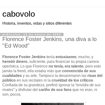
cabovolo
Historia, inventos, vidas y sitios diferentes
miércoles, 14 de enero de 2009
Florence Foster Jenkins, una diva a lo
"Ed Wood"
Florence Foster Jenkins
tenía
entusiasmo
, mucho, y
heredó dinero
, suficiente, para financiar su propia carrera
operística. Lo que Florence
no tenía, era talento
, pero esto
jamás la frenó, ella estaba más que
convencida de sus
cualidades
y su arte
. Tampoco la desanimaron las
risas del
público
en sus recitales ni la
crueldad de los críticos
.
Confiada de su grandeza, prefirió ignorar la “
envidia de sus
rivales
” y disfrutar del
cariño de sus fans
que no eran, ni
son, pocos.