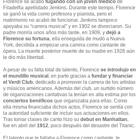
Florence se acabó
fugando con un joven médico
de
Filadelfia apellidado Jenkins. Durante este tiempo, Florence
se ganó la vida como profesora y pianista, pero el
matrimonio no acabó de funcionar. Jenkins tampoco
apoyaba su “carrera musical” y en 1902 se divorciaron. Su
padre moriría unos años más tarde, en 1909, y
dejó a
Florence su fortuna
, ella enseguida de mudó a Nueva
York, decidida a empezar una carrera como cantante de
ópera. La muerte posterior muerte de su madre en 1928 aún
le dio más libertad.
A pesar de su falta total de talento, Florence
se introdujo en
el mundillo musical
, en parte gracias a
fundar y financiar
el Verdi Club
, dedicado a promover la carrera de los artistas
y músicos americanos. Además del club, un surtido número
de organizaciones caritativas la tenían en alta estima por los
conciertos benéficos
que organizaba para ellas. Como
ella misma financiaba dichos actos, Florence se sentía con
la autoridad suficiente de incluir sus actuaciones en ellos.
Tras tomar clases de canto hizo su
debut en Manhattan
,
fue en abril del
1912
, poco después del desastre del Titanic.
El talento que le faltaba a Florence como cantante, le