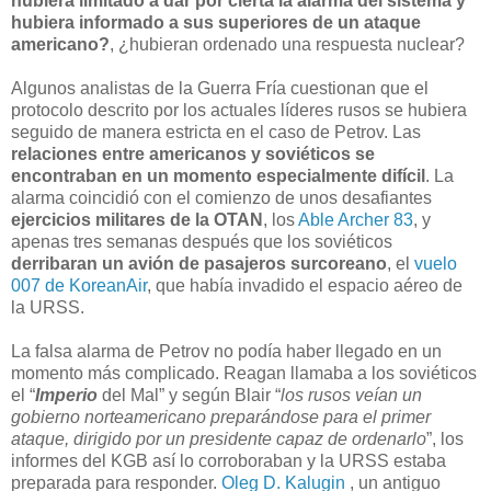
hubiera limitado a dar por cierta la alarma del sistema y
hubiera informado a sus superiores de un ataque
americano?
, ¿hubieran ordenado una respuesta nuclear?
Algunos analistas de la Guerra Fría cuestionan que el
protocolo descrito por los actuales líderes rusos se hubiera
seguido de manera estricta en el caso de Petrov. Las
relaciones entre americanos y soviéticos se
encontraban en un momento especialmente difícil
. La
alarma coincidió con el comienzo de unos desafiantes
ejercicios militares de la OTAN
, los
Able Archer 83
, y
apenas tres semanas después que los soviéticos
derribaran un avión de pasajeros surcoreano
, el
vuelo
007 de KoreanAir
, que había invadido el espacio aéreo de
la URSS.
La falsa alarma de Petrov no podía haber llegado en un
momento más complicado. Reagan llamaba a los soviéticos
el “
Imperio
del Mal” y según Blair “
los rusos veían un
gobierno norteamericano preparándose para el primer
ataque, dirigido por un presidente capaz de ordenarlo
”, los
informes del KGB así lo corroboraban y la URSS estaba
preparada para responder.
Oleg D. Kalugin
, un antiguo