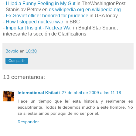
-
I Had a Funny Feeling in My Gut
in TheWashingtonPost
- Stanislav Petrov en
es.wikipedia.org
en.wikipedia.org
-
Ex-Soviet officer honored for prudence
in USAToday
-
How I stopped nuclear war
in BBC
-
Important Insight - Nuclear War
in Bright Star Sound,
interesante la sección de Clarifications
Bovolo
en
10:30
Compartir
13 comentarios:
International Khiladi
27 de abril de 2009 a las 11:18
Hace un tiempo que leí esta historia y realmente es
escalofriante. Todos le debemos mucho a este hombre. No
se si estaríamos por aquí de no ser por él.
Responder