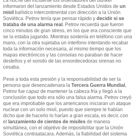
La noche del incidente los ordenadores del bunker
informaron del lanzamiento desde Estados Unidos de
un
misil
balístico intercontinental con dirección a la Unión
Soviética. Petrov tenía que pensar rápido y
decidir si se
trataba de una alarma real
. Petrov recuerda que fueron
cinco minutos de gran stress, en los que era consciente que
se la estaba jugando. Mientras sostenía en teléfono con una
mano, con la otra sujetaba un interfono intentando recabar
toda la información necesaria, al mismo tiempo que los
mapas electrónicos y las consolas no paraban de hacer
destellos y el sonido de las ensordecedoras sirenas no
cesaba.
Pese a toda esta presión y la responsabilidad de ser la
persona que desencadenara la
Tercera Guerra Mundial
,
Petrov fue capaz de mantener la cabeza fría y llegó a la
conclusión que todo era sólo una falsa alarma. Petrov creyó
que era improbable que los americanos iniciaran un ataque
nuclear con un solo misil, puesto que siempre le habían
dicho que de hacerlo lo harían a gran escala, es decir, con
el
lanzamiento de cientos de misiles
de manera
simultánea, con el objetivo de imposibilitar que la Unión
Soviética contraatacara. Además, la fiabilidad del sistema