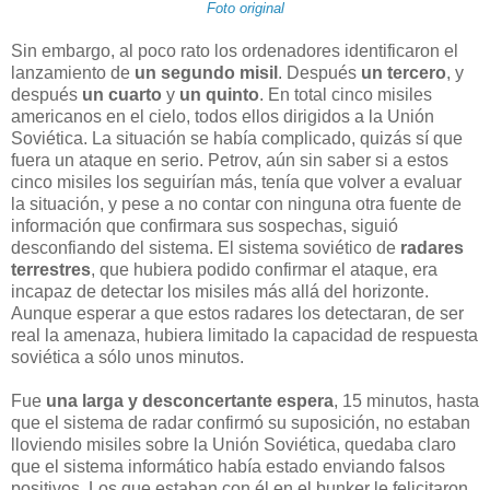
Foto original
Sin embargo, al poco rato los ordenadores identificaron el
lanzamiento de
un segundo misil
. Después
un tercero
, y
después
un cuarto
y
un quinto
. En total cinco misiles
americanos en el cielo, todos ellos dirigidos a la Unión
Soviética. La situación se había complicado, quizás sí que
fuera un ataque en serio. Petrov, aún sin saber si a estos
cinco misiles los seguirían más, tenía que volver a evaluar
la situación, y pese a no contar con ninguna otra fuente de
información que confirmara sus sospechas, siguió
desconfiando del sistema. El sistema soviético de
radares
terrestres
, que hubiera podido confirmar el ataque, era
incapaz de detectar los misiles más allá del horizonte.
Aunque esperar a que estos radares los detectaran, de ser
real la amenaza, hubiera limitado la capacidad de respuesta
soviética a sólo unos minutos.
Fue
una larga y desconcertante espera
, 15 minutos, hasta
que el sistema de radar confirmó su suposición, no estaban
lloviendo misiles sobre la Unión Soviética, quedaba claro
que el sistema informático había estado enviando falsos
positivos. Los que estaban con él en el bunker le felicitaron