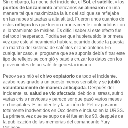
Sin embargo, la noche del incidente, el
Sol
, el
satélite
, y los
puntos de lanzamiento
americanos
se alinearon
en una
manera tal que maximizaba la luz del sol que se reflejaba
en las nubes situadas a alta altitud. Fueron unos cuantos de
estos
reflejos
los que fueron erroneamente confundidos con
el lanzamiento de misiles. Es difícil saber si este efecto fue
del todo inesperado. Podría ser que hubiera sido la primera
vez que este alineamiento hubiera ocurrido desde la puesta
en marcha del sistema de satélites el año anterior. En
cualquier caso, el programa que se suponía debía filtrar este
tipo de reflejos se corrigió y pasó a cruzar los datos con los
provenientes de un satélite geoestacionario.
Petrov se sintió el
chivo expiatorio
de todo el incidente,
acabó reasignado a un puesto menos sensible y se
jubiló
voluntariamente de manera anticipada
. Después del
incidente, su
salud se vio afectada
, debido al stress, sufrió
varias crisis nerviosas y parece ser que pasó varios meses
en hospitales. El incidente y la acción de Petrov pasaron
totalmente inadvertidos en Occidente e incluso en la URSS.
La primera vez que se supo de él fue en los 90, después de
la publicación de las memorias del comandante Yury
Votinsev.