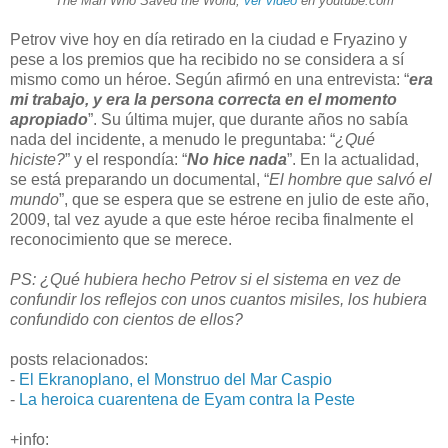
The Man Who Saved the World,
ver video
en youtube.com
Petrov vive hoy en día retirado en la ciudad e Fryazino y
pese a los premios que ha recibido no se considera a sí
mismo como un héroe. Según afirmó en una entrevista: “
era
mi trabajo, y era la persona correcta en el momento
apropiado
”. Su última mujer, que durante años no sabía
nada del incidente, a menudo le preguntaba: “
¿Qué
hiciste?
” y el respondía: “
No hice nada
”. En la actualidad,
se está preparando un documental, “
El hombre que salvó el
mundo
”, que se espera que se estrene en julio de este año,
2009, tal vez ayude a que este héroe reciba finalmente el
reconocimiento que se merece.
PS: ¿Qué hubiera hecho Petrov si el sistema en vez de
confundir los reflejos con unos cuantos misiles, los hubiera
confundido con cientos de ellos?
posts relacionados:
-
El Ekranoplano, el Monstruo del Mar Caspio
-
La heroica cuarentena de Eyam contra la Peste
+info: