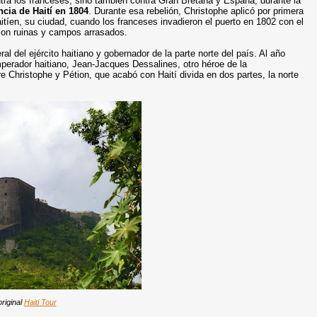
contra los franceses, sino también contra Gran Bretaña y España, durante la
cia de Haití en 1804
. Durante esa rebelión, Christophe aplicó por primera
itíen, su ciudad, cuando los franceses invadieron el puerto en 1802 con el
 con ruinas y campos arrasados.
l del ejército haitiano y gobernador de la parte norte del país. Al año
mperador
haitiano, Jean-Jacques Dessalines, otro héroe de la
 Christophe y Pétion, que acabó con Haití divida en dos partes, la norte
riginal
Haiti Tour