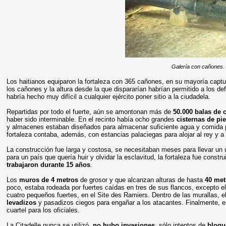
Galería con cañones. 
Los haitianos equiparon la fortaleza con 365 cañones, en su mayoría captu
los cañones y la altura desde la que dispararían habrían permitido a los d
habría hecho muy difícil a cualquier ejército poner sitio a la ciudadela.
Repartidas por todo el fuerte, aún se amontonan más de
50.000 balas de 
haber sido interminable. En el recinto había ocho grandes
cisternas de pi
y almacenes estaban diseñados para almacenar suficiente agua y comida 
fortaleza contaba, además, con estancias palaciegas para alojar al rey y 
La construcción fue larga y costosa, se necesitaban meses para llevar un 
para un país que quería huir y olvidar la esclavitud, la fortaleza fue const
trabajaron durante 15 años
.
Los
muros de 4 metros
de grosor y que alcanzan alturas de hasta
40 met
poco, estaba rodeada por fuertes caídas en tres de sus flancos, excepto el
cuatro pequeños fuertes, en el Site des Ramiers. Dentro de las murallas, e
levadizos
y pasadizos ciegos para engañar a los atacantes. Finalmente, en 
cuartel para los oficiales.
La Citadelle nunca se utilizó,
no hubo invasiones
, sólo intentos de
bloqu