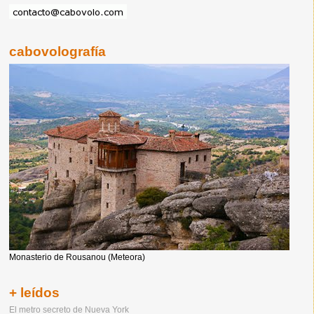
cabovolografía
Monasterio de Rousanou (Meteora)
+ leídos
El metro secreto de Nueva York