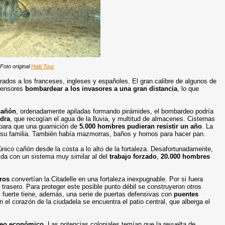
Foto original
Haiti Tour
rados a los franceses, ingleses y españoles. El gran calibre de algunos de
efensores
bombardear a los invasores a una gran distancia
, lo que
cañón
, ordenadamente apiladas formando pirámides, el bombardeo podría
edra
, que recogían el agua de la lluvia, y multitud de almacenes. Cisternas
para que una guarnición de
5.000 hombres pudieran resistir un año
. La
a su familia. También había mazmorras, baños y hornos para hacer pan.
único cañón desde la costa a lo alto de la fortaleza. Desafortunadamente,
ruida con un sistema muy similar al del
trabajo forzado
,
20.000 hombres
ros
convertían la Citadelle en una fortaleza inexpugnable. Por si fuera
 trasero. Para proteger este posible punto débil se construyeron otros
l fuerte tiene, además, una serie de puertas defensivas con
puentes
el corazón de la ciudadela se encuentra el patio central, que alberga el
eo económico
. Las potencias coloniales temían que la revuelta de