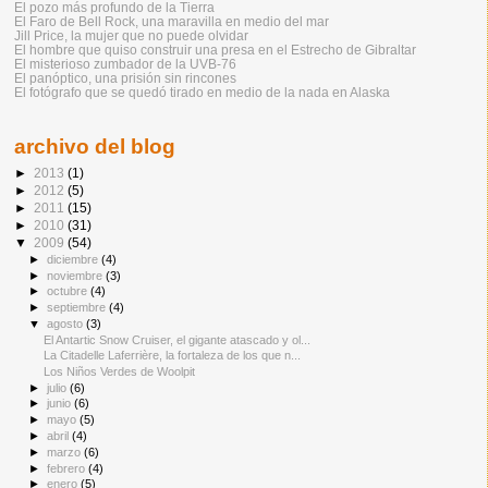
El pozo más profundo de la Tierra
El Faro de Bell Rock, una maravilla en medio del mar
Jill Price, la mujer que no puede olvidar
El hombre que quiso construir una presa en el Estrecho de Gibraltar
El misterioso zumbador de la UVB-76
El panóptico, una prisión sin rincones
El fotógrafo que se quedó tirado en medio de la nada en Alaska
archivo del blog
►
2013
(1)
►
2012
(5)
►
2011
(15)
►
2010
(31)
▼
2009
(54)
►
diciembre
(4)
►
noviembre
(3)
►
octubre
(4)
►
septiembre
(4)
▼
agosto
(3)
El Antartic Snow Cruiser, el gigante atascado y ol...
La Citadelle Laferrière, la fortaleza de los que n...
Los Niños Verdes de Woolpit
►
julio
(6)
►
junio
(6)
►
mayo
(5)
►
abril
(4)
►
marzo
(6)
►
febrero
(4)
►
enero
(5)