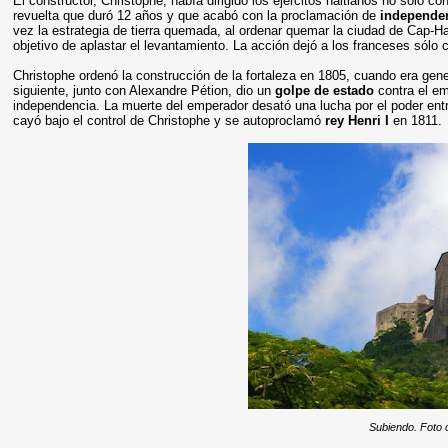
El constructor, Christophe, había dirigido los ejércitos haitianos no sólo 
revuelta que duró 12 años y que acabó con la proclamación de
independen
vez la estrategia de tierra quemada, al ordenar quemar la ciudad de Cap-Ha
objetivo de aplastar el levantamiento. La acción dejó a los franceses sólo
Christophe ordenó la construcción de la fortaleza en 1805, cuando era genera
siguiente, junto con Alexandre Pétion, dio un
golpe de estado
contra el e
independencia. La muerte del emperador desató una lucha por el poder entre
cayó bajo el control de Christophe y se autoproclamó
rey Henri I
en 1811.
Subiendo. Foto o