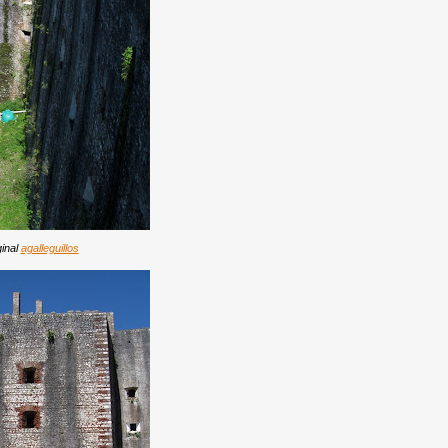
ginal
agalleguillos