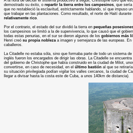
A la hora de decidir el sistema productivo a seguir, Christophe tuvo que es
demostrado su éxito,
o
repartir la tierra entre los campesinos
, que sería
que no restableció la esclavitud, estrictamente hablando, sí que impuso u
que trabajar en las plantaciones. Como resultado, el norte de Haití durante
relativamente rico
.
Por el contrario, el estado del sur dividió la tierra en
pequeñas posesione
los campesinos se limitó a la de supervivencia, lo que causó que el gobie
todas estas penurias, en el sur se dieron algunos de los
gobiernos más lib
Henri creó
su propia nobleza
a imagen y semejanza de las europeas. En u
caballeros.
La Citadelle no estaba sóla, sino que formaba parte de todo un sistema de 
inglés fueron los encargados de dirigir las obras. La Citadelle se encuentr
del gobierno de Christophe que había construido en la ciudad de Milot, uno
convertirse, en caso de necesidad, en el
último bastión
al que se retirarí
su situación privilegiada podían vigilar los valles cercanos, la ciudad de 
llegar a divisar hasta la costa este de Cuba, a unos 140km de distancia).