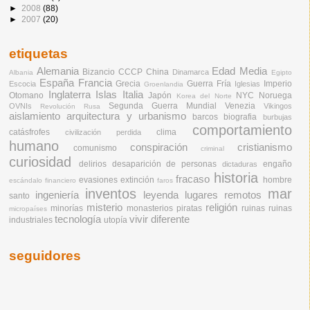
►
2008
(88)
►
2007
(20)
etiquetas
Alemania
Edad Media
Bizancio
CCCP
China
Dinamarca
Albania
Egipto
España
Francia
Grecia
Guerra Fría
Imperio
Escocia
Iglesias
Groenlandia
Inglaterra
Islas
Italia
Otomano
Japón
NYC
Noruega
Korea del Norte
Segunda Guerra Mundial
Venezia
OVNIs
Vikingos
Revolución Rusa
aislamiento
arquitectura y urbanismo
barcos
biografia
burbujas
comportamiento
catásfrofes
clima
civilización perdida
humano
conspiración
cristianismo
comunismo
criminal
curiosidad
delirios
desaparición de personas
engaño
dictaduras
historia
fracaso
evasiones
extinción
hombre
escándalo financiero
faros
inventos
mar
ingeniería
leyenda
lugares remotos
santo
misterio
religión
minorías
monasterios
piratas
ruinas
ruinas
micropaíses
tecnología
vivir diferente
industriales
utopía
seguidores