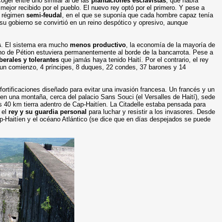
coger entre uno similar al de las
plantaciones esclavistas
, que había
 mejor recibido por el pueblo. El nuevo rey optó por el primero. Y pese a
n régimen
semi-feudal
, en el que se suponía que cada hombre capaz tenía
 su gobierno se convirtió en un reino despótico y opresivo, aunque
s
. El sistema era mucho
menos productivo
, la economía de la mayoría de
rno de Pétion estuviera permanentemente al borde de la bancarrota. Pese a
erales y tolerantes
que jamás haya tenido Haití. Por el contrario, el rey
n comienzo, 4 príncipes, 8 duques, 22 condes, 37 barones y 14
fortificaciones diseñado para evitar una invasión francesa. Un francés y un
a en una montaña, cerca del palacio Sans Souci (el Versalles de Haití), sede
s 40 km tierra adentro de Cap-Haitíen. La Citadelle estaba pensada para
a el
rey y su guardia personal
para luchar y resistir a los invasores. Desde
Cap-Haitíen y el océano Atlántico (se dice que en días despejados se puede