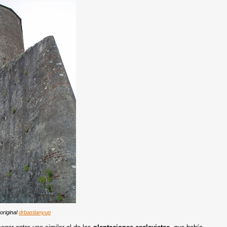
 original
drbastianyup