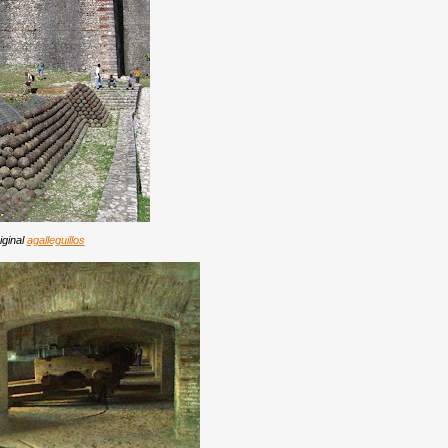
iginal
agalleguillos