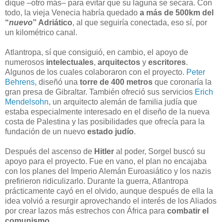
dique –otro más– para evitar que su laguna se secara. Con
todo, la vieja Venecia habría quedado
a más de 500km del
“
nuevo
” Adriático
, al que seguiría conectada, eso sí, por
un kilométrico canal.
Atlantropa, sí que consiguió, en cambio, el apoyo de
numerosos
intelectuales
,
arquitectos
y
escritores
.
Algunos de los cuales colaboraron con el proyecto.
Peter
Behrens
, diseñó una
torre de 400 metros
que coronaría la
gran presa de Gibraltar. También ofreció sus servicios
Erich
Mendelsohn
, un arquitecto alemán de familia judía que
estaba especialmente interesado en el diseño de la nueva
costa de Palestina y las posibilidades que ofrecía para la
fundación de un nuevo
estado judío
.
Después del ascenso de
Hitler
al poder, Sorgel buscó su
apoyo para el proyecto. Fue en vano, el plan no encajaba
con los planes del Imperio Alemán Euroasiático y los nazis
prefirieron ridiculizarlo. Durante la guerra, Atlantropa
prácticamente cayó en el olvido, aunque después de ella la
idea volvió a resurgir aprovechando el interés de los Aliados
por crear lazos más estrechos con África para
combatir el
comunismo
.