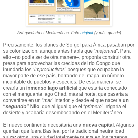
Así quedaría el Mediterráneo. Foto
original
(y más grande)
Precisamente, los planes de Sorgel para África pasaban por
su colonización, aunque antes había que “
mejorarla
”. Para
ello –no podía ser de otra manera–, proponía construir otra
presa para aprovechar las crecidas del río Congo que
inundaría los “
improductivos
” bosques que ocupaban la
mayor parte de ese país, borrando del mapa un número
incontable de pueblos y especies. De esta manera, se
crearía un
inmenso lago artificial
que estaría conectado
con el menguante lago Chad, más al norte, que pasaría a
convertirse en un “
mar
” interior, y desde el que nacería
un
“
segundo
” Nilo
, que al igual que el “
primero
” irrigaría el
desierto y acabaría desembocando en el Mediterráneo.
El nuevo continente necesitaría una
nueva capital
. Algunos
querían que fuera Basilea, por la tradicional neutralidad
suiza; otros, una ciudad totalmente nueva en los terrenos