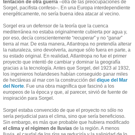
tentación de otra guerra
–otra de las preocupaciones de
Sorgel, pacifista confeso–. En una Europa interdependiente
energéticamente, no sería buena idea atacar al vecino.
Sorgel era un defensor de la teoría que la cuenca
mediterránea no estaba originalmente cubierta por agua y,
por eso, decía conscientemente “
recuperar
” y no “
ganar
”
tierra al mar. De esta manera, Atlantropa no pretendía alterar
la naturaleza, sino devolverla, aunque sólo fuera en parte, a
su estado original. En realidad, Atlantropa no fue el primer
proyecto que intentó de cambiar y dominar la geografía
gracias a la tecnología. Antes que Sorgel, del 1923 al 1932,
los ingenieros holandeses habían conseguido ganar miles
de hectáreas al mar con la construcción del
dique del Mar
del Norte
. Fue una obra magnífica que fascinó a los
europeos de la época y que, al parecer, sirvió de fuente de
inspiración para Sorgel.
Sorgel estaba convencido de que el proyecto no sólo no
sería perjudicial para el clima, sino que sería beneficioso.
Sin embargo, es más que probable que hubiera modificado
el clima y el régimen de lluvias
de la región. A menos
lluvia, el caudal de los ríos se reduciría y la salinidad de lo