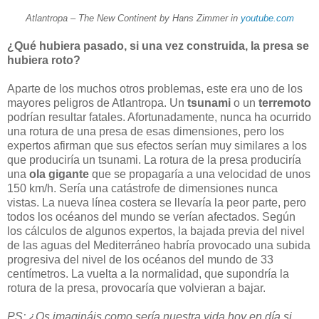
Atlantropa – The New Continent by Hans Zimmer in
youtube.com
¿Qué hubiera pasado, si una vez construida, la presa se
hubiera roto?
Aparte de los muchos otros problemas, este era uno de los
mayores peligros de Atlantropa. Un
tsunami
o un
terremoto
podrían resultar fatales. Afortunadamente, nunca ha ocurrido
una rotura de una presa de esas dimensiones, pero los
expertos afirman que sus efectos serían muy similares a los
que produciría un tsunami. La rotura de la presa produciría
una
ola gigante
que se propagaría a una velocidad de unos
150 km/h. Sería una catástrofe de dimensiones nunca
vistas. La nueva línea costera se llevaría la peor parte, pero
todos los océanos del mundo se verían afectados. Según
los cálculos de algunos expertos, la bajada previa del nivel
de las aguas del Mediterráneo habría provocado una subida
progresiva del nivel de los océanos del mundo de 33
centímetros. La vuelta a la normalidad, que supondría la
rotura de la presa, provocaría que volvieran a bajar.
PS: ¿Os imagináis como sería nuestra vida hoy en día si