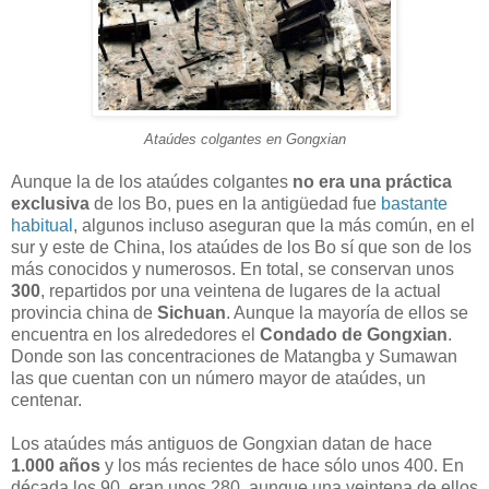
Ataúdes colgantes en Gongxian
Aunque la de los ataúdes colgantes
no era una práctica
exclusiva
de los Bo, pues en la antigüedad fue
bastante
habitual
, algunos incluso aseguran que la más común, en el
sur y este de China, los ataúdes de los Bo sí que son de los
más conocidos y numerosos. En total, se conservan unos
300
, repartidos por una veintena de lugares de la actual
provincia china de
Sichuan
. Aunque la mayoría de ellos se
encuentra en los alrededores el
Condado de Gongxian
.
Donde son las concentraciones de Matangba y Sumawan
las que cuentan con un número mayor de ataúdes, un
centenar.
Los ataúdes más antiguos de Gongxian datan de hace
1.000 años
y los más recientes de hace sólo unos 400. En
década los 90, eran unos 280, aunque una veintena de ellos