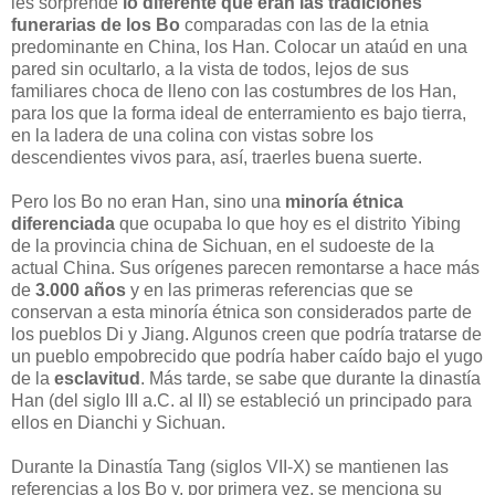
les sorprende
lo diferente que eran las tradiciones
funerarias de los Bo
comparadas con las de la etnia
predominante en China, los Han. Colocar un ataúd en una
pared sin ocultarlo, a la vista de todos, lejos de sus
familiares choca de lleno con las costumbres de los Han,
para los que la forma ideal de enterramiento es bajo tierra,
en la ladera de una colina con vistas sobre los
descendientes vivos para, así, traerles buena suerte.
Pero los Bo no eran Han, sino una
minoría étnica
diferenciada
que ocupaba lo que hoy es el distrito Yibing
de la provincia china de Sichuan, en el sudoeste de la
actual China. Sus orígenes parecen remontarse a hace más
de
3.000 años
y en las primeras referencias que se
conservan a esta minoría étnica son considerados parte de
los pueblos Di y Jiang. Algunos creen que podría tratarse de
un pueblo empobrecido que podría haber caído bajo el yugo
de la
esclavitud
. Más tarde, se sabe que durante la dinastía
Han (del siglo III a.C. al II) se estableció un principado para
ellos en Dianchi y Sichuan.
Durante la Dinastía Tang (siglos VII-X) se mantienen las
referencias a los Bo y, por primera vez, se menciona su