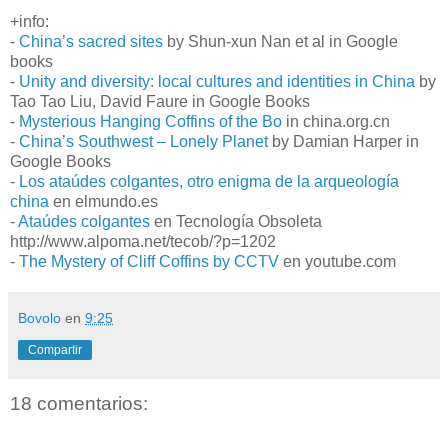
+info:
-
China’s sacred sites
by Shun-xun Nan et al in Google
books
-
Unity and diversity: local cultures and identities in China
by
Tao Tao Liu, David Faure in Google Books
-
Mysterious Hanging Coffins of the Bo
in china.org.cn
-
China’s Southwest – Lonely Planet
by Damian Harper in
Google Books
-
Los ataúdes colgantes, otro enigma de la arqueología
china
en elmundo.es
-
Ataúdes colgantes
en Tecnología Obsoleta
http://www.alpoma.net/tecob/?p=1202
-
The Mystery of Cliff Coffins by CCTV
en youtube.com
Bovolo
en
9:25
Compartir
18 comentarios: