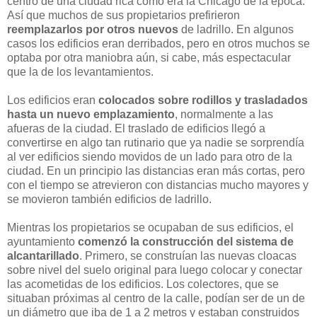
centro de una ciudad rica como era la Chicago de la época.
Así que muchos de sus propietarios prefirieron
reemplazarlos por otros nuevos
de ladrillo. En algunos
casos los edificios eran derribados, pero en otros muchos se
optaba por otra maniobra aún, si cabe, más espectacular
que la de los levantamientos.
Los edificios eran
colocados sobre rodillos y trasladados
hasta un nuevo emplazamiento
, normalmente a las
afueras de la ciudad. El traslado de edificios llegó a
convertirse en algo tan rutinario que ya nadie se sorprendía
al ver edificios siendo movidos de un lado para otro de la
ciudad. En un principio las distancias eran más cortas, pero
con el tiempo se atrevieron con distancias mucho mayores y
se movieron también edificios de ladrillo.
Mientras los propietarios se ocupaban de sus edificios, el
ayuntamiento
comenzó la construcción del sistema de
alcantarillado
. Primero, se construían las nuevas cloacas
sobre nivel del suelo original para luego colocar y conectar
las acometidas de los edificios. Los colectores, que se
situaban próximas al centro de la calle, podían ser de un de
un diámetro que iba de 1 a 2 metros y estaban construidos