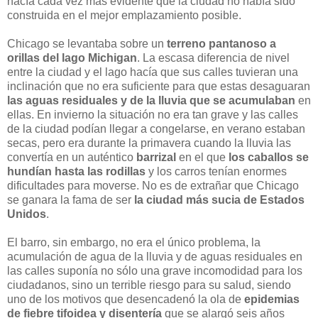
hacía cada vez más evidente que la ciudad no había sido
construida en el mejor emplazamiento posible.
Chicago se levantaba sobre un
terreno pantanoso a
orillas del lago Michigan
. La escasa diferencia de nivel
entre la ciudad y el lago hacía que sus calles tuvieran una
inclinación que no era suficiente para que estas desaguaran
las aguas residuales y de la lluvia que se acumulaban
en
ellas. En invierno la situación no era tan grave y las calles
de la ciudad podían llegar a congelarse, en verano estaban
secas, pero era durante la primavera cuando la lluvia las
convertía en un auténtico
barrizal
en el que
los caballos se
hundían hasta las rodillas
y los carros tenían enormes
dificultades para moverse. No es de extrañar que Chicago
se ganara la fama de ser
la ciudad más sucia de Estados
Unidos
.
El barro, sin embargo, no era el único problema, la
acumulación de agua de la lluvia y de aguas residuales en
las calles suponía no sólo una grave incomodidad para los
ciudadanos, sino un terrible riesgo para su salud, siendo
uno de los motivos que desencadenó la ola de
epidemias
de fiebre tifoidea y disentería
que se alargó seis años