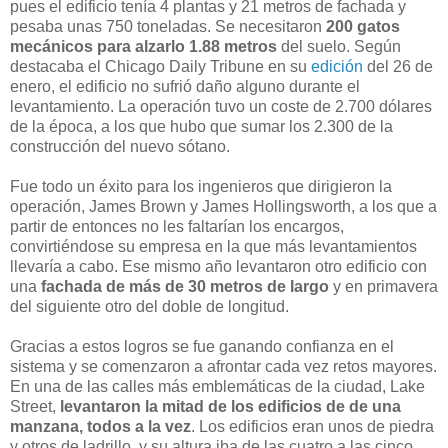
pues el edificio tenía 4 plantas y 21 metros de fachada y
pesaba unas 750 toneladas. Se necesitaron
200 gatos
mecánicos para alzarlo 1.88 metros
del suelo. Según
destacaba el Chicago Daily Tribune en su
edición
del 26 de
enero, el edificio no sufrió daño alguno durante el
levantamiento. La operación tuvo un coste de 2.700 dólares
de la época, a los que hubo que sumar los 2.300 de la
construcción del nuevo sótano.
Fue todo un éxito para los ingenieros que dirigieron la
operación, James Brown y James Hollingsworth, a los que a
partir de entonces no les faltarían los encargos,
convirtiéndose su empresa en la que más levantamientos
llevaría a cabo. Ese mismo año levantaron otro edificio con
una
fachada de más de 30 metros de largo
y en primavera
del siguiente otro del doble de longitud.
Gracias a estos logros se fue ganando confianza en el
sistema y se comenzaron a afrontar cada vez retos mayores.
En una de las calles más emblemáticas de la ciudad, Lake
Street,
levantaron la mitad de los edificios de de una
manzana, todos a la vez
. Los edificios eran unos de piedra
y otros de ladrillo, y su altura iba de las cuatro a las cinco