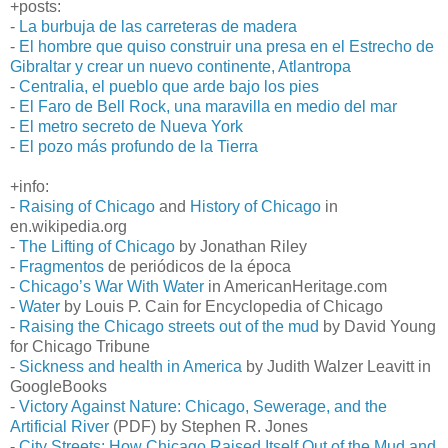
+posts:
-
La burbuja de las carreteras de madera
-
El hombre que quiso construir una presa en el Estrecho de
Gibraltar y crear un nuevo continente, Atlantropa
-
Centralia, el pueblo que arde bajo los pies
-
El Faro de Bell Rock, una maravilla en medio del mar
-
El metro secreto de Nueva York
-
El pozo más profundo de la Tierra
+info:
-
Raising of Chicago
and
History of Chicago
in
en.wikipedia.org
-
The Lifting of Chicago
by Jonathan Riley
-
Fragmentos
de periódicos de la época
-
Chicago’s War With Water
in AmericanHeritage.com
-
Water
by Louis P. Cain for Encyclopedia of Chicago
-
Raising the Chicago streets out of the mud
by David Young
for Chicago Tribune
-
Sickness and health in America
by Judith Walzer Leavitt in
GoogleBooks
-
Victory Against Nature: Chicago, Sewerage, and the
Artificial River
(PDF) by Stephen R. Jones
-
City Streets: How Chicago Raised Itself Out of the Mud and