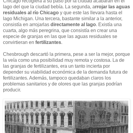
Chicago recogiera a su paso por la ciudad acabaran en el
lago del que la ciudad bebía. La segunda, a
rrojar las aguas
residuales al río Chicago
y que este las llevara hasta el
lago Michigan. Una tercera, bastante similar a la anterior,
consistía en arrojarlas
directamente al lago
. Existía una
cuarta, algo más peregrina, que consistía en crear una
especie de granjas en las que las aguas residuales se
convirtieran en
fertilizantes
.
Chesbrough descartó la primera, pese a ser la mejor, porque
la veía como una posibilidad muy remota y costosa. La de
las granjas de fertilizantes, era un tanto incierta por
depender su viabilidad económica de la demanda futura de
fertilizantes. Además, tampoco quedaban claros los
problemas sanitarios y de olores que las granjas podrían
producir.