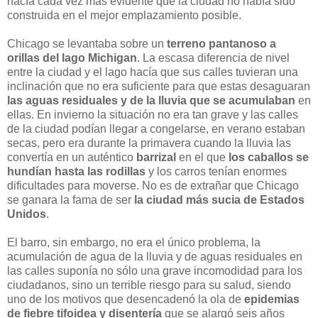
hacía cada vez más evidente que la ciudad no había sido
construida en el mejor emplazamiento posible.
Chicago se levantaba sobre un
terreno pantanoso a
orillas del lago Michigan
. La escasa diferencia de nivel
entre la ciudad y el lago hacía que sus calles tuvieran una
inclinación que no era suficiente para que estas desaguaran
las aguas residuales y de la lluvia que se acumulaban
en
ellas. En invierno la situación no era tan grave y las calles
de la ciudad podían llegar a congelarse, en verano estaban
secas, pero era durante la primavera cuando la lluvia las
convertía en un auténtico
barrizal
en el que
los caballos se
hundían hasta las rodillas
y los carros tenían enormes
dificultades para moverse. No es de extrañar que Chicago
se ganara la fama de ser
la ciudad más sucia de Estados
Unidos
.
El barro, sin embargo, no era el único problema, la
acumulación de agua de la lluvia y de aguas residuales en
las calles suponía no sólo una grave incomodidad para los
ciudadanos, sino un terrible riesgo para su salud, siendo
uno de los motivos que desencadenó la ola de
epidemias
de fiebre tifoidea y disentería
que se alargó seis años