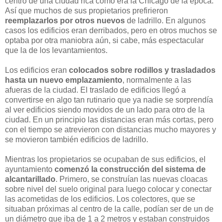
centro de una ciudad rica como era la Chicago de la época.
Así que muchos de sus propietarios prefirieron
reemplazarlos por otros nuevos
de ladrillo. En algunos
casos los edificios eran derribados, pero en otros muchos se
optaba por otra maniobra aún, si cabe, más espectacular
que la de los levantamientos.
Los edificios eran
colocados sobre rodillos y trasladados
hasta un nuevo emplazamiento
, normalmente a las
afueras de la ciudad. El traslado de edificios llegó a
convertirse en algo tan rutinario que ya nadie se sorprendía
al ver edificios siendo movidos de un lado para otro de la
ciudad. En un principio las distancias eran más cortas, pero
con el tiempo se atrevieron con distancias mucho mayores y
se movieron también edificios de ladrillo.
Mientras los propietarios se ocupaban de sus edificios, el
ayuntamiento
comenzó la construcción del sistema de
alcantarillado
. Primero, se construían las nuevas cloacas
sobre nivel del suelo original para luego colocar y conectar
las acometidas de los edificios. Los colectores, que se
situaban próximas al centro de la calle, podían ser de un de
un diámetro que iba de 1 a 2 metros y estaban construidos