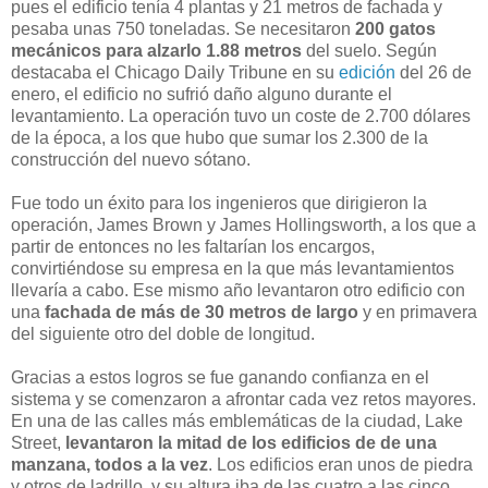
pues el edificio tenía 4 plantas y 21 metros de fachada y
pesaba unas 750 toneladas. Se necesitaron
200 gatos
mecánicos para alzarlo 1.88 metros
del suelo. Según
destacaba el Chicago Daily Tribune en su
edición
del 26 de
enero, el edificio no sufrió daño alguno durante el
levantamiento. La operación tuvo un coste de 2.700 dólares
de la época, a los que hubo que sumar los 2.300 de la
construcción del nuevo sótano.
Fue todo un éxito para los ingenieros que dirigieron la
operación, James Brown y James Hollingsworth, a los que a
partir de entonces no les faltarían los encargos,
convirtiéndose su empresa en la que más levantamientos
llevaría a cabo. Ese mismo año levantaron otro edificio con
una
fachada de más de 30 metros de largo
y en primavera
del siguiente otro del doble de longitud.
Gracias a estos logros se fue ganando confianza en el
sistema y se comenzaron a afrontar cada vez retos mayores.
En una de las calles más emblemáticas de la ciudad, Lake
Street,
levantaron la mitad de los edificios de de una
manzana, todos a la vez
. Los edificios eran unos de piedra
y otros de ladrillo, y su altura iba de las cuatro a las cinco