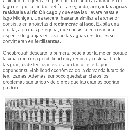
Chicago recogiera a su paso por la ciudad acabaran en el
lago del que la ciudad bebía. La segunda, a
rrojar las aguas
residuales al río Chicago
y que este las llevara hasta el
lago Michigan. Una tercera, bastante similar a la anterior,
consistía en arrojarlas
directamente al lago
. Existía una
cuarta, algo más peregrina, que consistía en crear una
especie de granjas en las que las aguas residuales se
convirtieran en
fertilizantes
.
Chesbrough descartó la primera, pese a ser la mejor, porque
la veía como una posibilidad muy remota y costosa. La de
las granjas de fertilizantes, era un tanto incierta por
depender su viabilidad económica de la demanda futura de
fertilizantes. Además, tampoco quedaban claros los
problemas sanitarios y de olores que las granjas podrían
producir.