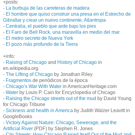
+posts:
-
La burbuja de las carreteras de madera
-
El hombre que quiso construir una presa en el Estrecho de
Gibraltar y crear un nuevo continente, Atlantropa
-
Centralia, el pueblo que arde bajo los pies
-
El Faro de Bell Rock, una maravilla en medio del mar
-
El metro secreto de Nueva York
-
El pozo más profundo de la Tierra
+info:
-
Raising of Chicago
and
History of Chicago
in
en.wikipedia.org
-
The Lifting of Chicago
by Jonathan Riley
-
Fragmentos
de periódicos de la época
-
Chicago’s War With Water
in AmericanHeritage.com
-
Water
by Louis P. Cain for Encyclopedia of Chicago
-
Raising the Chicago streets out of the mud
by David Young
for Chicago Tribune
-
Sickness and health in America
by Judith Walzer Leavitt in
GoogleBooks
-
Victory Against Nature: Chicago, Sewerage, and the
Artificial River
(PDF) by Stephen R. Jones
-
City Streets: How Chicago Raised Itself Out of the Mud and