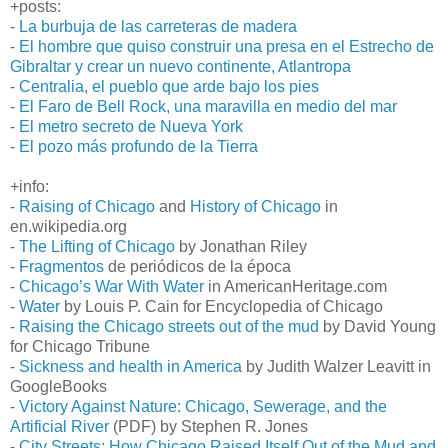
+posts:
-
La burbuja de las carreteras de madera
-
El hombre que quiso construir una presa en el Estrecho de
Gibraltar y crear un nuevo continente, Atlantropa
-
Centralia, el pueblo que arde bajo los pies
-
El Faro de Bell Rock, una maravilla en medio del mar
-
El metro secreto de Nueva York
-
El pozo más profundo de la Tierra
+info:
-
Raising of Chicago
and
History of Chicago
in
en.wikipedia.org
-
The Lifting of Chicago
by Jonathan Riley
-
Fragmentos
de periódicos de la época
-
Chicago’s War With Water
in AmericanHeritage.com
-
Water
by Louis P. Cain for Encyclopedia of Chicago
-
Raising the Chicago streets out of the mud
by David Young
for Chicago Tribune
-
Sickness and health in America
by Judith Walzer Leavitt in
GoogleBooks
-
Victory Against Nature: Chicago, Sewerage, and the
Artificial River
(PDF) by Stephen R. Jones
-
City Streets: How Chicago Raised Itself Out of the Mud and