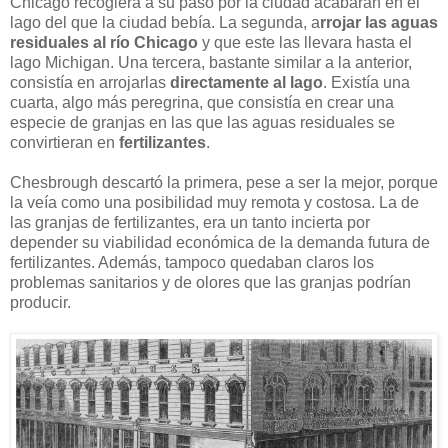
Chicago recogiera a su paso por la ciudad acabaran en el
lago del que la ciudad bebía. La segunda, a
rrojar las aguas
residuales al río Chicago
y que este las llevara hasta el
lago Michigan. Una tercera, bastante similar a la anterior,
consistía en arrojarlas
directamente al lago
. Existía una
cuarta, algo más peregrina, que consistía en crear una
especie de granjas en las que las aguas residuales se
convirtieran en
fertilizantes
.
Chesbrough descartó la primera, pese a ser la mejor, porque
la veía como una posibilidad muy remota y costosa. La de
las granjas de fertilizantes, era un tanto incierta por
depender su viabilidad económica de la demanda futura de
fertilizantes. Además, tampoco quedaban claros los
problemas sanitarios y de olores que las granjas podrían
producir.