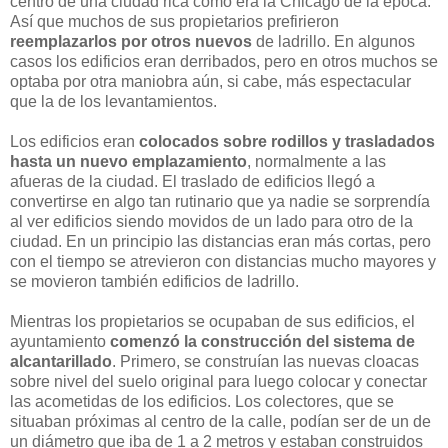
centro de una ciudad rica como era la Chicago de la época.
Así que muchos de sus propietarios prefirieron
reemplazarlos por otros nuevos
de ladrillo. En algunos
casos los edificios eran derribados, pero en otros muchos se
optaba por otra maniobra aún, si cabe, más espectacular
que la de los levantamientos.
Los edificios eran
colocados sobre rodillos y trasladados
hasta un nuevo emplazamiento
, normalmente a las
afueras de la ciudad. El traslado de edificios llegó a
convertirse en algo tan rutinario que ya nadie se sorprendía
al ver edificios siendo movidos de un lado para otro de la
ciudad. En un principio las distancias eran más cortas, pero
con el tiempo se atrevieron con distancias mucho mayores y
se movieron también edificios de ladrillo.
Mientras los propietarios se ocupaban de sus edificios, el
ayuntamiento
comenzó la construcción del sistema de
alcantarillado
. Primero, se construían las nuevas cloacas
sobre nivel del suelo original para luego colocar y conectar
las acometidas de los edificios. Los colectores, que se
situaban próximas al centro de la calle, podían ser de un de
un diámetro que iba de 1 a 2 metros y estaban construidos