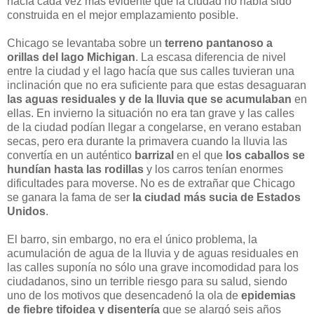
hacía cada vez más evidente que la ciudad no había sido
construida en el mejor emplazamiento posible.
Chicago se levantaba sobre un
terreno pantanoso a
orillas del lago Michigan
. La escasa diferencia de nivel
entre la ciudad y el lago hacía que sus calles tuvieran una
inclinación que no era suficiente para que estas desaguaran
las aguas residuales y de la lluvia que se acumulaban
en
ellas. En invierno la situación no era tan grave y las calles
de la ciudad podían llegar a congelarse, en verano estaban
secas, pero era durante la primavera cuando la lluvia las
convertía en un auténtico
barrizal
en el que
los caballos se
hundían hasta las rodillas
y los carros tenían enormes
dificultades para moverse. No es de extrañar que Chicago
se ganara la fama de ser
la ciudad más sucia de Estados
Unidos
.
El barro, sin embargo, no era el único problema, la
acumulación de agua de la lluvia y de aguas residuales en
las calles suponía no sólo una grave incomodidad para los
ciudadanos, sino un terrible riesgo para su salud, siendo
uno de los motivos que desencadenó la ola de
epidemias
de fiebre tifoidea y disentería
que se alargó seis años