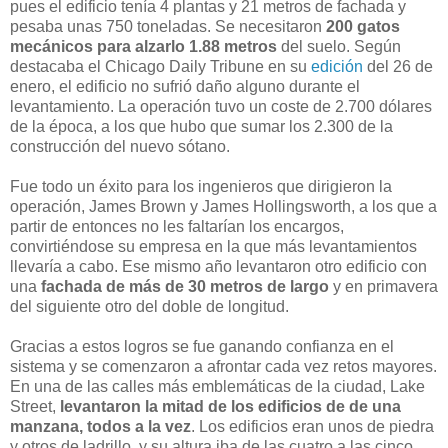
pues el edificio tenía 4 plantas y 21 metros de fachada y
pesaba unas 750 toneladas. Se necesitaron
200 gatos
mecánicos para alzarlo 1.88 metros
del suelo. Según
destacaba el Chicago Daily Tribune en su
edición
del 26 de
enero, el edificio no sufrió daño alguno durante el
levantamiento. La operación tuvo un coste de 2.700 dólares
de la época, a los que hubo que sumar los 2.300 de la
construcción del nuevo sótano.
Fue todo un éxito para los ingenieros que dirigieron la
operación, James Brown y James Hollingsworth, a los que a
partir de entonces no les faltarían los encargos,
convirtiéndose su empresa en la que más levantamientos
llevaría a cabo. Ese mismo año levantaron otro edificio con
una
fachada de más de 30 metros de largo
y en primavera
del siguiente otro del doble de longitud.
Gracias a estos logros se fue ganando confianza en el
sistema y se comenzaron a afrontar cada vez retos mayores.
En una de las calles más emblemáticas de la ciudad, Lake
Street,
levantaron la mitad de los edificios de de una
manzana, todos a la vez
. Los edificios eran unos de piedra
y otros de ladrillo, y su altura iba de las cuatro a las cinco