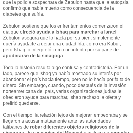
que la policía sospechara de Zebulon hasta que la autopsia
confirmó que había muerto como consecuencia de la
diabetes que sufría.
Zebulon sostiene que los enfrentamientos comenzaron el
día que o
freció ayuda a Ishaq para marchar a Israel
.
Zebulon asegura que lo hacía por su bien, simplemente
quería ayudarle a dejar una ciudad fría, como era Kabul,
pero Ishaq lo interpretó como un intento por su parte de
apoderarse de la sinagoga
.
Toda la historia resulta algo confusa y contradictoria. Por un
lado, parece que Ishaq ya había mostrado su interés por
abandonar el país hacía tiempo, pero no lo hacía por falta de
dinero. Sin embargo, cuando, poco después de la invasión
norteamericana del país, varias organizaciones judías le
ofrecieron ayuda para marchar, Ishap rechazó la oferta y
prefirió quedarse.
Con el tiempo, la relación lejos de mejorar, empeoraba y se
llegaron a acusar mutuamente ante las autoridades
talibanes de
robar diferentes objetos religiosos de la
sinagoga
, de ser
espías del Mossad
o incluso de
regentar