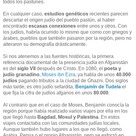
todos los pastunes.
En cualquier caso,
estudios genéticos
recientes parecen
descartar el origen judío del pueblo pastún, al haber
encontrado
escasas conexiones
entre unos y otros. Con
los judíos, habría ocurrido lo mismo que como con griegos y
árabes, pueblos que también pasaron por la región, pero no
alteraron su demografía drásticamente.
Si nos atenemos a las fuentes históricas, la primera
referencia documental de la presencia judía en Afganistán
es del
siglo VII
después de Cristo. En 1080, el
poeta y
judío granadino
,
Moses ibn Ezra
, ya habla de unos
40.000
judíos
pagando tributos a la ciudad de Ghazni. Dos siglos
más tarde, es otro judío sefardita,
Benjamín de Tudela
el
que fija la cifra de judíos afganos en unos
80.000
.
Al contrario que en el caso de Moses, Benjamín conocía la
región porque había realizado varios viajes por ella en los
que llegó hasta
Bagdad, Mosul y Palestina
. En estos
viajes contactaba con las comunidades judías locales.
Aunque también hubo lugares a los que no llegó, como
Arabia, Persia o el propio Afganistán, pero se esforzó en