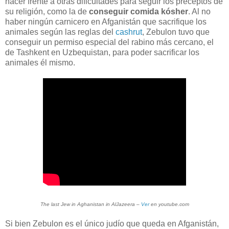
hacer frente a otras dificultades para seguir los preceptos de
su religión, como la de
conseguir comida kósher
. Al no
haber ningún carnicero en Afganistán que sacrifique los
animales según las reglas del
cashrut
, Zebulon tuvo que
conseguir un permiso especial del rabino más cercano, el
de Tashkent en Uzbequistan, para poder sacrificar los
animales él mismo.
The last Jew in Aghanistan in AlJazeera –
Ver
en youtube.com
Si bien Zebulon es el único judío que queda en Afganistán,