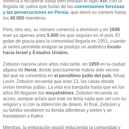
volvería a recuperar hasta bien entrado el siglo
XIX
, con la
llegada de judíos que huían de las
conversiones forzosas
y las persecuciones en Persia
, que elevó su número hasta
los
40.000
miembros.
Pero, otra vez, su número comenzó a disminuir y en
1948
eran ya apenas unos
5.000
los que seguían en el país. El
golpe de gracia para la comunidad llegaría en 1951, cuando
al serles permitido emigrar se produjo un auténtico
éxodo
hacia Israel y Estados Unidos
.
Zebulon nacería unos años más tarde, en
1959
en la ciudad
afgana de
Herat
, donde precisamente habría sido vecino
del que se convertiría en
el penúltimo judío del país
, Ishaq
Levin. Zebulon recuerda que eran 13, las casas donde
vivían familias judías. La vida era tranquila hasta que en los
años 80 llegaron los
muyahidines
. Zebulon recuerda su
acoso, aunque aclara que este no tenía nada que ver con su
religión y sí con la obtención de dinero. Al final, Zebulon y
su familia vendieron su tienda alfombras y pieles y se
trasladaron a Kabul.
Mientras, la emigración siguió reduciendo la comunidad y