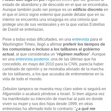
estado de abandono y de descuido en el que se encontraba.
Aunque también pudo ser porque es un
edificio discreto
en
el que el único signo externo que puede delatar que en su
interior se encuentra una sinagoga es una celosía que
protege uno de sus ventanales y en la que varías Estrellas
de David se entrelazan.
Pese a todas estas dificultades, en una
entrevista
para el
Washington Times, llegó a afirmar
preferir los tiempos de
los comunistas o incluso a los talibanes al gobierno
actual
, al que consideraba un “
régimen mafioso
”. Aunque
en una
entrevista posterior
, una de las últimas que ha
concedido, en mayo del 2010 para la CNN, parecía haber
cambiado de opinión y se mostraba aliviado de la marcha
de los talibanes, a los que acusaba de entrometerse en la
vida de todo el mundo.
Zebulon tampoco se muestra muy claro sobre si seguirá en
Afganistán o acabará yéndose a Israel. Si bien alguna vez
ha manifestado su intención de marchar al país en donde
viven su mujer y sus dos hijas desde 1999, en otras
entrevistas ha afirmado todo lo contrario: “
¿a qué me