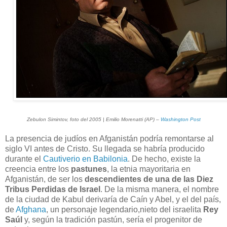
Zebulon Simintov, foto del 2005 | Emilio Morenatti (AP) –
Washington Post
La presencia de judíos en Afganistán podría remontarse al
siglo VI antes de Cristo. Su llegada se habría producido
durante el
Cautiverio en Babilonia
. De hecho, existe la
creencia entre los
pastunes
, la etnia mayoritaria en
Afganistán, de ser los
descendientes de una de las Diez
Tribus Perdidas de Israel
. De la misma manera, el nombre
de la ciudad de Kabul derivaría de Caín y Abel, y el del país,
de
Afghana
, un personaje legendario,nieto del israelita
Rey
Saúl
y, según la tradición pastún, sería el progenitor de