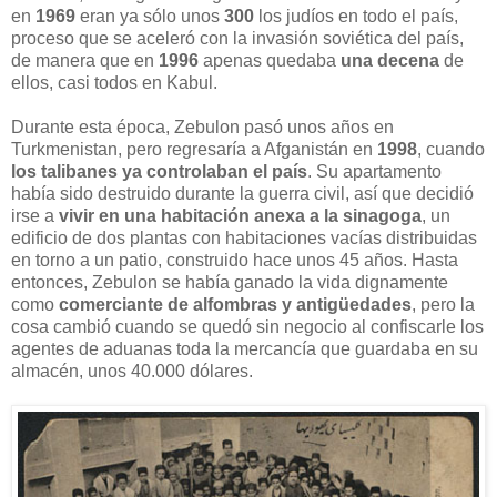
en
1969
eran ya sólo unos
300
los judíos en todo el país,
proceso que se aceleró con la invasión soviética del país,
de manera que en
1996
apenas quedaba
una decena
de
ellos, casi todos en Kabul.
Durante esta época, Zebulon pasó unos años en
Turkmenistan, pero regresaría a Afganistán en
1998
, cuando
los talibanes ya controlaban el país
. Su apartamento
había sido destruido durante la guerra civil, así que decidió
irse a
vivir en una habitación anexa a la sinagoga
, un
edificio de dos plantas con habitaciones vacías distribuidas
en torno a un patio, construido hace unos 45 años. Hasta
entonces, Zebulon se había ganado la vida dignamente
como
comerciante de alfombras y antigüedades
, pero la
cosa cambió cuando se quedó sin negocio al confiscarle los
agentes de aduanas toda la mercancía que guardaba en su
almacén, unos 40.000 dólares.