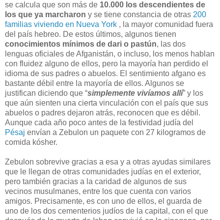
se calcula que son más de
10.000 los descendientes de
los que ya marcharon
y se tiene constancia de otras
200
familias viviendo en Nueva York
, la mayor comunidad fuera
del país hebreo. De estos últimos, algunos tienen
conocimientos mínimos de dari o pastún
, las dos
lenguas oficiales de Afganistán, o incluso, los menos hablan
con fluidez alguno de ellos, pero la mayoría han perdido el
idioma de sus padres o abuelos. El sentimiento afgano es
bastante débil entre la mayoría de ellos. Algunos se
justifican diciendo que “
simplemente vivíamos allí
” y los
que aún sienten una cierta vinculación con el país que sus
abuelos o padres dejaron atrás, reconocen que es débil.
Aunque cada año poco antes de la festividad judía del
Pésaj
envían a Zebulon un paquete con 27 kilogramos de
comida kósher.
Zebulon sobrevive gracias a esa y a otras ayudas similares
que le llegan de otras comunidades judías en el exterior,
pero también gracias a la caridad de algunos de sus
vecinos musulmanes, entre los que cuenta con varios
amigos. Precisamente, es con uno de ellos, el guarda de
uno de los dos cementerios judíos de la capital, con el que