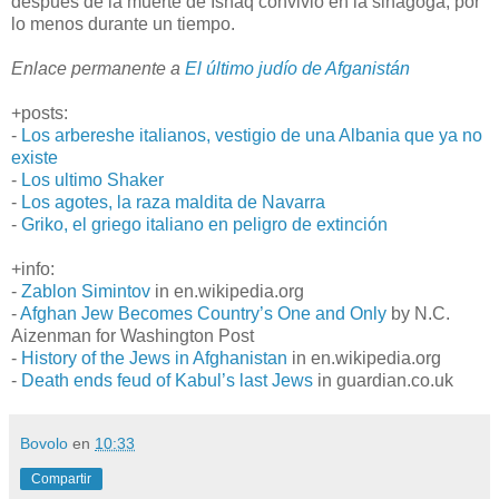
después de la muerte de Ishaq convivió en la sinagoga, por
lo menos durante un tiempo.
Enlace permanente a
El último judío de Afganistán
+posts:
-
Los arbereshe italianos, vestigio de una Albania que ya no
existe
-
Los ultimo Shaker
-
Los agotes, la raza maldita de Navarra
-
Griko, el griego italiano en peligro de extinción
+info:
-
Zablon Simintov
in en.wikipedia.org
-
Afghan Jew Becomes Country’s One and Only
by N.C.
Aizenman for Washington Post
-
History of the Jews in Afghanistan
in en.wikipedia.org
-
Death ends feud of Kabul’s last Jews
in guardian.co.uk
Bovolo
en
10:33
Compartir