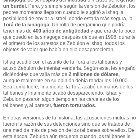
un burdel
. Pero, y siempre según la versión de Zebulon, los
peores momentos llegaron cuando le sugirió a Ishaq la
posibilidad de enviar a Israel, donde estaría más segura, la
Torá de la sinagoga
. Un rollo de pergamino que podría
tener más de
400 años de antigüedad
y que era de lo poco
que quedó en la sinagoga después de que en 1998, durante
el primero de los arrestos de Zebulon e Ishaq, todos los
objetos de valor que había en ella desaparecieran.
Ishaq acudió con el asunto de la Torá a los talibanes y
acusó Zebulon de intentar venderla. Según este, les engañó
diciéndoles que valía más de
2 millones de dólares
,
aunque realmente en su opinión debía rondar los 10.000.
Sea como fuere, finalmente, la Torá acabó en manos de los
talibanes y finalmente acabó desapareciendo. Ishaq y
Zebulon pasaron algún tiempo en las cárceles de los
talibanes y, al parecer,
fueron torturados
.
En otras versiones de la historia, las acusaciones mutuas no
fueron la razón de sus detenciones sino que se trataba de
una medida más de presión de los talibanes sobre ellos. De
esta épcoa, Zebulon aún recuerda cuando los talibanes le