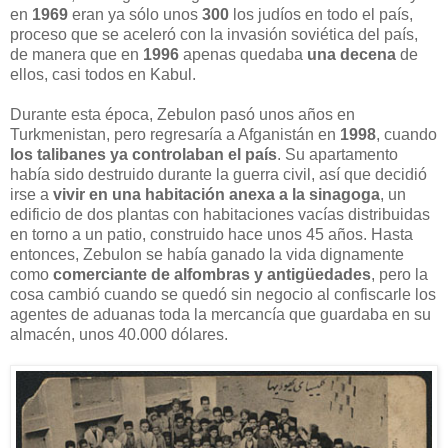
en
1969
eran ya sólo unos
300
los judíos en todo el país,
proceso que se aceleró con la invasión soviética del país,
de manera que en
1996
apenas quedaba
una decena
de
ellos, casi todos en Kabul.
Durante esta época, Zebulon pasó unos años en
Turkmenistan, pero regresaría a Afganistán en
1998
, cuando
los talibanes ya controlaban el país
. Su apartamento
había sido destruido durante la guerra civil, así que decidió
irse a
vivir en una habitación anexa a la sinagoga
, un
edificio de dos plantas con habitaciones vacías distribuidas
en torno a un patio, construido hace unos 45 años. Hasta
entonces, Zebulon se había ganado la vida dignamente
como
comerciante de alfombras y antigüedades
, pero la
cosa cambió cuando se quedó sin negocio al confiscarle los
agentes de aduanas toda la mercancía que guardaba en su
almacén, unos 40.000 dólares.