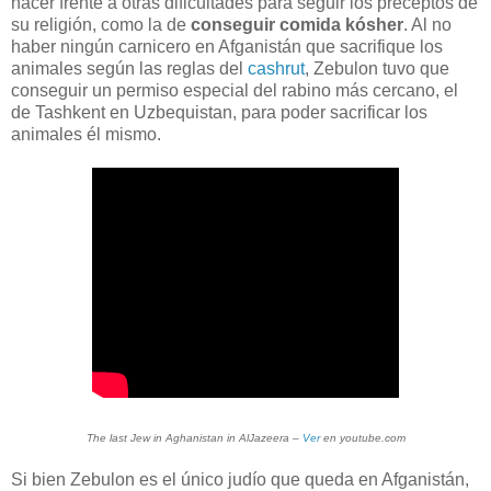
hacer frente a otras dificultades para seguir los preceptos de
su religión, como la de
conseguir comida kósher
. Al no
haber ningún carnicero en Afganistán que sacrifique los
animales según las reglas del
cashrut
, Zebulon tuvo que
conseguir un permiso especial del rabino más cercano, el
de Tashkent en Uzbequistan, para poder sacrificar los
animales él mismo.
The last Jew in Aghanistan in AlJazeera –
Ver
en youtube.com
Si bien Zebulon es el único judío que queda en Afganistán,