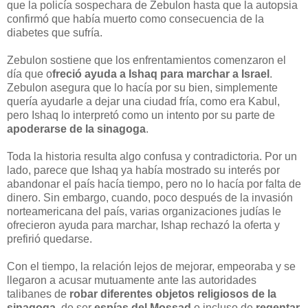
que la policía sospechara de Zebulon hasta que la autopsia
confirmó que había muerto como consecuencia de la
diabetes que sufría.
Zebulon sostiene que los enfrentamientos comenzaron el
día que o
freció ayuda a Ishaq para marchar a Israel
.
Zebulon asegura que lo hacía por su bien, simplemente
quería ayudarle a dejar una ciudad fría, como era Kabul,
pero Ishaq lo interpretó como un intento por su parte de
apoderarse de la sinagoga
.
Toda la historia resulta algo confusa y contradictoria. Por un
lado, parece que Ishaq ya había mostrado su interés por
abandonar el país hacía tiempo, pero no lo hacía por falta de
dinero. Sin embargo, cuando, poco después de la invasión
norteamericana del país, varias organizaciones judías le
ofrecieron ayuda para marchar, Ishap rechazó la oferta y
prefirió quedarse.
Con el tiempo, la relación lejos de mejorar, empeoraba y se
llegaron a acusar mutuamente ante las autoridades
talibanes de
robar diferentes objetos religiosos de la
sinagoga
, de ser
espías del Mossad
o incluso de
regentar