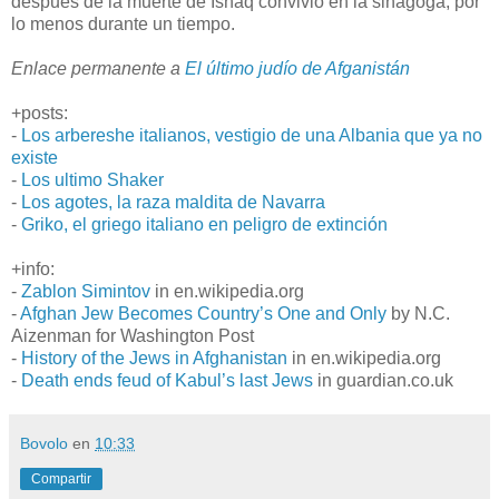
después de la muerte de Ishaq convivió en la sinagoga, por
lo menos durante un tiempo.
Enlace permanente a
El último judío de Afganistán
+posts:
-
Los arbereshe italianos, vestigio de una Albania que ya no
existe
-
Los ultimo Shaker
-
Los agotes, la raza maldita de Navarra
-
Griko, el griego italiano en peligro de extinción
+info:
-
Zablon Simintov
in en.wikipedia.org
-
Afghan Jew Becomes Country’s One and Only
by N.C.
Aizenman for Washington Post
-
History of the Jews in Afghanistan
in en.wikipedia.org
-
Death ends feud of Kabul’s last Jews
in guardian.co.uk
Bovolo
en
10:33
Compartir