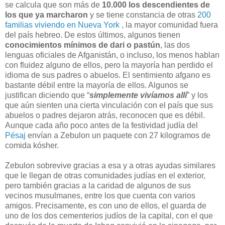
se calcula que son más de
10.000 los descendientes de
los que ya marcharon
y se tiene constancia de otras
200
familias viviendo en Nueva York
, la mayor comunidad fuera
del país hebreo. De estos últimos, algunos tienen
conocimientos mínimos de dari o pastún
, las dos
lenguas oficiales de Afganistán, o incluso, los menos hablan
con fluidez alguno de ellos, pero la mayoría han perdido el
idioma de sus padres o abuelos. El sentimiento afgano es
bastante débil entre la mayoría de ellos. Algunos se
justifican diciendo que “
simplemente vivíamos allí
” y los
que aún sienten una cierta vinculación con el país que sus
abuelos o padres dejaron atrás, reconocen que es débil.
Aunque cada año poco antes de la festividad judía del
Pésaj
envían a Zebulon un paquete con 27 kilogramos de
comida kósher.
Zebulon sobrevive gracias a esa y a otras ayudas similares
que le llegan de otras comunidades judías en el exterior,
pero también gracias a la caridad de algunos de sus
vecinos musulmanes, entre los que cuenta con varios
amigos. Precisamente, es con uno de ellos, el guarda de
uno de los dos cementerios judíos de la capital, con el que