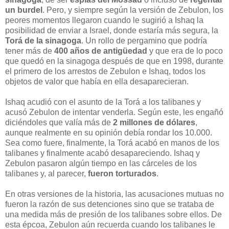
un burdel
. Pero, y siempre según la versión de Zebulon, los
peores momentos llegaron cuando le sugirió a Ishaq la
posibilidad de enviar a Israel, donde estaría más segura, la
Torá de la sinagoga
. Un rollo de pergamino que podría
tener más de
400 años de antigüedad
y que era de lo poco
que quedó en la sinagoga después de que en 1998, durante
el primero de los arrestos de Zebulon e Ishaq, todos los
objetos de valor que había en ella desaparecieran.
Ishaq acudió con el asunto de la Torá a los talibanes y
acusó Zebulon de intentar venderla. Según este, les engañó
diciéndoles que valía más de
2 millones de dólares
,
aunque realmente en su opinión debía rondar los 10.000.
Sea como fuere, finalmente, la Torá acabó en manos de los
talibanes y finalmente acabó desapareciendo. Ishaq y
Zebulon pasaron algún tiempo en las cárceles de los
talibanes y, al parecer,
fueron torturados
.
En otras versiones de la historia, las acusaciones mutuas no
fueron la razón de sus detenciones sino que se trataba de
una medida más de presión de los talibanes sobre ellos. De
esta épcoa, Zebulon aún recuerda cuando los talibanes le