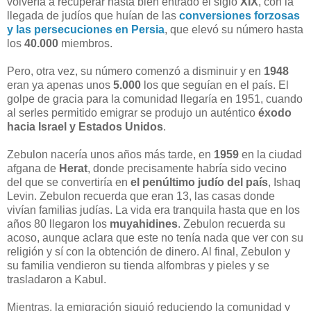
volvería a recuperar hasta bien entrado el siglo
XIX
, con la
llegada de judíos que huían de las
conversiones forzosas
y las persecuciones en Persia
, que elevó su número hasta
los
40.000
miembros.
Pero, otra vez, su número comenzó a disminuir y en
1948
eran ya apenas unos
5.000
los que seguían en el país. El
golpe de gracia para la comunidad llegaría en 1951, cuando
al serles permitido emigrar se produjo un auténtico
éxodo
hacia Israel y Estados Unidos
.
Zebulon nacería unos años más tarde, en
1959
en la ciudad
afgana de
Herat
, donde precisamente habría sido vecino
del que se convertiría en
el penúltimo judío del país
, Ishaq
Levin. Zebulon recuerda que eran 13, las casas donde
vivían familias judías. La vida era tranquila hasta que en los
años 80 llegaron los
muyahidines
. Zebulon recuerda su
acoso, aunque aclara que este no tenía nada que ver con su
religión y sí con la obtención de dinero. Al final, Zebulon y
su familia vendieron su tienda alfombras y pieles y se
trasladaron a Kabul.
Mientras, la emigración siguió reduciendo la comunidad y