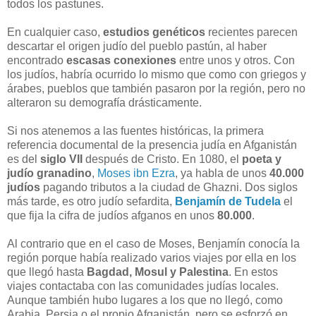
todos los pastunes.
En cualquier caso,
estudios genéticos
recientes parecen
descartar el origen judío del pueblo pastún, al haber
encontrado
escasas conexiones
entre unos y otros. Con
los judíos, habría ocurrido lo mismo que como con griegos y
árabes, pueblos que también pasaron por la región, pero no
alteraron su demografía drásticamente.
Si nos atenemos a las fuentes históricas, la primera
referencia documental de la presencia judía en Afganistán
es del
siglo VII
después de Cristo. En 1080, el
poeta y
judío granadino
,
Moses ibn Ezra
, ya habla de unos
40.000
judíos
pagando tributos a la ciudad de Ghazni. Dos siglos
más tarde, es otro judío sefardita,
Benjamín de Tudela
el
que fija la cifra de judíos afganos en unos
80.000
.
Al contrario que en el caso de Moses, Benjamín conocía la
región porque había realizado varios viajes por ella en los
que llegó hasta
Bagdad, Mosul y Palestina
. En estos
viajes contactaba con las comunidades judías locales.
Aunque también hubo lugares a los que no llegó, como
Arabia, Persia o el propio Afganistán, pero se esforzó en