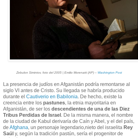
Zebulon Simintov, foto del 2005 | Emilio Morenatti (AP) –
Washington Post
La presencia de judíos en Afganistán podría remontarse al
siglo VI antes de Cristo. Su llegada se habría producido
durante el
Cautiverio en Babilonia
. De hecho, existe la
creencia entre los
pastunes
, la etnia mayoritaria en
Afganistán, de ser los
descendientes de una de las Diez
Tribus Perdidas de Israel
. De la misma manera, el nombre
de la ciudad de Kabul derivaría de Caín y Abel, y el del país,
de
Afghana
, un personaje legendario,nieto del israelita
Rey
Saúl
y, según la tradición pastún, sería el progenitor de