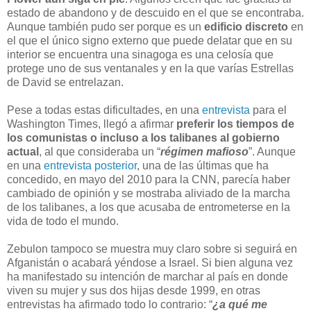
estado de abandono y de descuido en el que se encontraba.
Aunque también pudo ser porque es un
edificio discreto
en
el que el único signo externo que puede delatar que en su
interior se encuentra una sinagoga es una celosía que
protege uno de sus ventanales y en la que varías Estrellas
de David se entrelazan.
Pese a todas estas dificultades, en una
entrevista
para el
Washington Times, llegó a afirmar
preferir los tiempos de
los comunistas o incluso a los talibanes al gobierno
actual
, al que consideraba un “
régimen mafioso
”. Aunque
en una
entrevista posterior
, una de las últimas que ha
concedido, en mayo del 2010 para la CNN, parecía haber
cambiado de opinión y se mostraba aliviado de la marcha
de los talibanes, a los que acusaba de entrometerse en la
vida de todo el mundo.
Zebulon tampoco se muestra muy claro sobre si seguirá en
Afganistán o acabará yéndose a Israel. Si bien alguna vez
ha manifestado su intención de marchar al país en donde
viven su mujer y sus dos hijas desde 1999, en otras
entrevistas ha afirmado todo lo contrario: “
¿a qué me