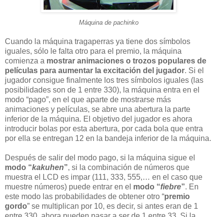
Máquina de pachinko
Cuando la máquina tragaperras ya tiene dos símbolos
iguales, sólo le falta otro para el premio, la máquina
comienza a
mostrar animaciones o trozos populares de
películas para aumentar la excitación del jugador
. Si el
jugador consigue finalmente los tres símbolos iguales (las
posibilidades son de 1 entre 330), la máquina entra en el
modo “pago”, en el que aparte de mostrarse más
animaciones y películas, se abre una abertura la parte
inferior de la máquina. El objetivo del jugador es ahora
introducir bolas por esta abertura, por cada bola que entra
por ella se entregan 12 en la bandeja inferior de la máquina.
Después de salir del modo pago, si la máquina sigue el
modo “
kakuhen
”
, si la combinación de números que
muestra el LCD es impar (111, 333, 555,… en el caso que
muestre números) puede entrar en el
modo “
fiebre
”
. En
este modo las probabilidades de obtener otro “
premio
gordo
” se multiplican por 10, es decir, si antes eran de 1
entre 330, ahora pueden pasar a ser de 1 entre 33. Si la