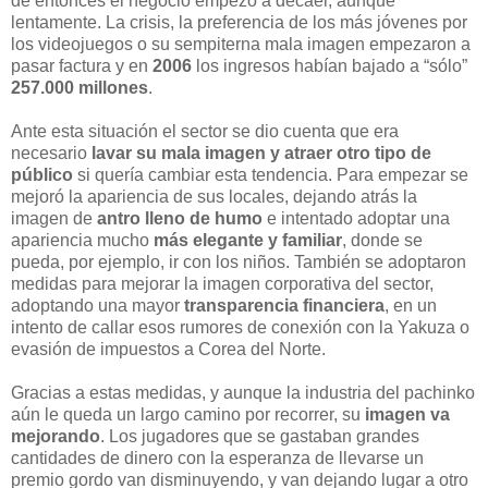
de entonces el negocio empezó a decaer, aunque
lentamente. La crisis, la preferencia de los más jóvenes por
los videojuegos o su sempiterna mala imagen empezaron a
pasar factura y en
2006
los ingresos habían bajado a “sólo”
257.000 millones
.
Ante esta situación el sector se dio cuenta que era
necesario
lavar su mala imagen y atraer otro tipo de
público
si quería cambiar esta tendencia. Para empezar se
mejoró la apariencia de sus locales, dejando atrás la
imagen de
antro lleno de humo
e intentado adoptar una
apariencia mucho
más elegante y familiar
, donde se
pueda, por ejemplo, ir con los niños. También se adoptaron
medidas para mejorar la imagen corporativa del sector,
adoptando una mayor
transparencia financiera
, en un
intento de callar esos rumores de conexión con la Yakuza o
evasión de impuestos a Corea del Norte.
Gracias a estas medidas, y aunque la industria del pachinko
aún le queda un largo camino por recorrer, su
imagen va
mejorando
. Los jugadores que se gastaban grandes
cantidades de dinero con la esperanza de llevarse un
premio gordo van disminuyendo, y van dejando lugar a otro