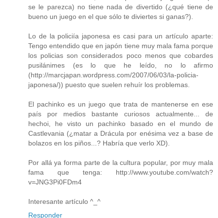
se le parezca) no tiene nada de divertido (¿qué tiene de
bueno un juego en el que sólo te diviertes si ganas?).
Lo de la policiía japonesa es casi para un artículo aparte:
Tengo entendido que en japón tiene muy mala fama porque
los policias son considerados poco menos que cobardes
pusilánimes (es lo que he leído, no lo afirmo
(http://marcjapan.wordpress.com/2007/06/03/la-policia-
japonesa/)) puesto que suelen rehuír los problemas.
El pachinko es un juego que trata de mantenerse en ese
país por medios bastante curiosos actualmente... de
hechoi, he visto un pachinko basado en el mundo de
Castlevania (¿matar a Drácula por enésima vez a base de
bolazos en los piños...? Habría que verlo XD).
Por allá ya forma parte de la cultura popular, por muy mala
fama que tenga: http://www.youtube.com/watch?
v=JNG3Pi0FDm4
Interesante artículo ^_^
Responder