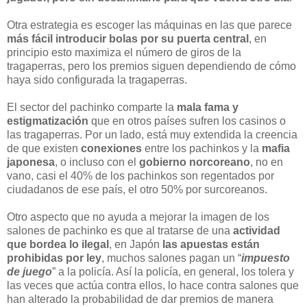
Otra estrategia es escoger las máquinas en las que parece
más fácil introducir bolas por su puerta central
, en
principio esto maximiza el número de giros de la
tragaperras, pero los premios siguen dependiendo de cómo
haya sido configurada la tragaperras.
El sector del pachinko comparte la
mala fama y
estigmatización
que en otros países sufren los casinos o
las tragaperras. Por un lado, está muy extendida la creencia
de que existen
conexiones
entre los pachinkos y la
mafia
japonesa
, o incluso con el
gobierno norcoreano
, no en
vano, casi el 40% de los pachinkos son regentados por
ciudadanos de ese país, el otro 50% por surcoreanos.
Otro aspecto que no ayuda a mejorar la imagen de los
salones de pachinko es que al tratarse de una
actividad
que bordea lo ilegal
, en Japón
las apuestas están
prohibidas por ley
, muchos salones pagan un “
impuesto
de juego
” a la policía. Así la policía, en general, los tolera y
las veces que actúa contra ellos, lo hace contra salones que
han alterado la probabilidad de dar premios de manera