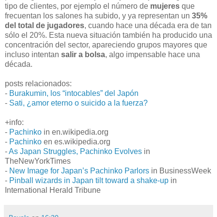
tipo de clientes, por ejemplo el número de
mujeres
que
frecuentan los salones ha subido, y ya representan un
35%
del total de jugadores
, cuando hace una década era de tan
sólo el 20%. Esta nueva situación también ha producido una
concentración del sector, apareciendo grupos mayores que
incluso intentan
salir a bolsa
, algo impensable hace una
década.
posts relacionados:
-
Burakumin, los “intocables” del Japón
-
Sati, ¿amor eterno o suicido a la fuerza?
+info:
-
Pachinko
in en.wikipedia.org
-
Pachinko
en es.wikipedia.org
-
As Japan Struggles, Pachinko Evolves
in
TheNewYorkTimes
-
New Image for Japan’s Pachinko Parlors
in BusinessWeek
-
Pinball wizards in Japan tilt toward a shake-up
in
International Herald Tribune