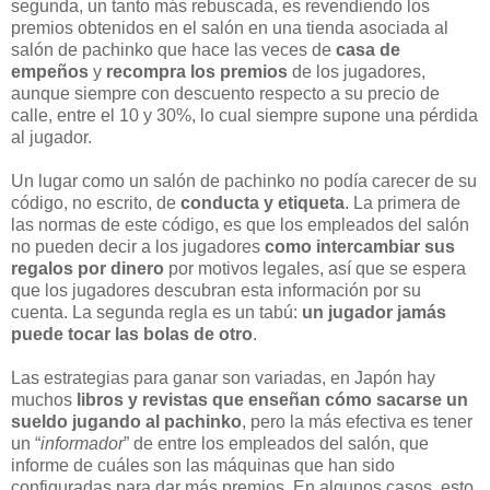
segunda, un tanto más rebuscada, es revendiendo los
premios obtenidos en el salón en una tienda asociada al
salón de pachinko que hace las veces de
casa de
empeños
y
recompra los premios
de los jugadores,
aunque siempre con descuento respecto a su precio de
calle, entre el 10 y 30%, lo cual siempre supone una pérdida
al jugador.
Un lugar como un salón de pachinko no podía carecer de su
código, no escrito, de
conducta y etiqueta
. La primera de
las normas de este código, es que los empleados del salón
no pueden decir a los jugadores
como intercambiar sus
regalos por dinero
por motivos legales, así que se espera
que los jugadores descubran esta información por su
cuenta. La segunda regla es un tabú:
un jugador jamás
puede tocar las bolas de otro
.
Las estrategias para ganar son variadas, en Japón hay
muchos
libros y revistas que enseñan cómo sacarse un
sueldo jugando al pachinko
, pero la más efectiva es tener
un “
informador
” de entre los empleados del salón, que
informe de cuáles son las máquinas que han sido
configuradas para dar más premios. En algunos casos, esto