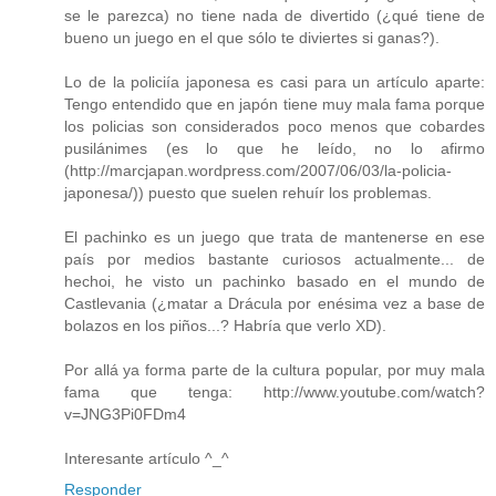
se le parezca) no tiene nada de divertido (¿qué tiene de
bueno un juego en el que sólo te diviertes si ganas?).
Lo de la policiía japonesa es casi para un artículo aparte:
Tengo entendido que en japón tiene muy mala fama porque
los policias son considerados poco menos que cobardes
pusilánimes (es lo que he leído, no lo afirmo
(http://marcjapan.wordpress.com/2007/06/03/la-policia-
japonesa/)) puesto que suelen rehuír los problemas.
El pachinko es un juego que trata de mantenerse en ese
país por medios bastante curiosos actualmente... de
hechoi, he visto un pachinko basado en el mundo de
Castlevania (¿matar a Drácula por enésima vez a base de
bolazos en los piños...? Habría que verlo XD).
Por allá ya forma parte de la cultura popular, por muy mala
fama que tenga: http://www.youtube.com/watch?
v=JNG3Pi0FDm4
Interesante artículo ^_^
Responder