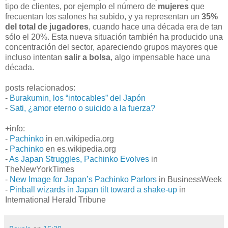
tipo de clientes, por ejemplo el número de
mujeres
que
frecuentan los salones ha subido, y ya representan un
35%
del total de jugadores
, cuando hace una década era de tan
sólo el 20%. Esta nueva situación también ha producido una
concentración del sector, apareciendo grupos mayores que
incluso intentan
salir a bolsa
, algo impensable hace una
década.
posts relacionados:
-
Burakumin, los “intocables” del Japón
-
Sati, ¿amor eterno o suicido a la fuerza?
+info:
-
Pachinko
in en.wikipedia.org
-
Pachinko
en es.wikipedia.org
-
As Japan Struggles, Pachinko Evolves
in
TheNewYorkTimes
-
New Image for Japan’s Pachinko Parlors
in BusinessWeek
-
Pinball wizards in Japan tilt toward a shake-up
in
International Herald Tribune