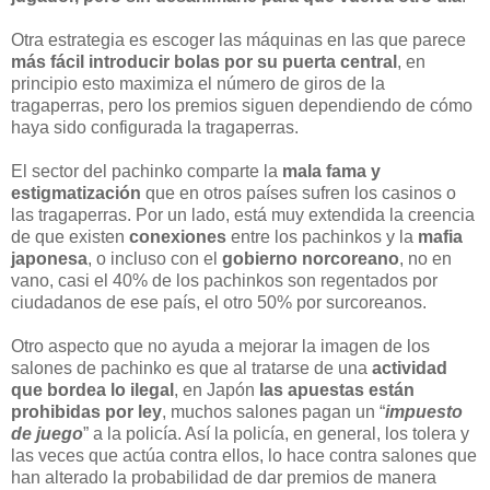
Otra estrategia es escoger las máquinas en las que parece
más fácil introducir bolas por su puerta central
, en
principio esto maximiza el número de giros de la
tragaperras, pero los premios siguen dependiendo de cómo
haya sido configurada la tragaperras.
El sector del pachinko comparte la
mala fama y
estigmatización
que en otros países sufren los casinos o
las tragaperras. Por un lado, está muy extendida la creencia
de que existen
conexiones
entre los pachinkos y la
mafia
japonesa
, o incluso con el
gobierno norcoreano
, no en
vano, casi el 40% de los pachinkos son regentados por
ciudadanos de ese país, el otro 50% por surcoreanos.
Otro aspecto que no ayuda a mejorar la imagen de los
salones de pachinko es que al tratarse de una
actividad
que bordea lo ilegal
, en Japón
las apuestas están
prohibidas por ley
, muchos salones pagan un “
impuesto
de juego
” a la policía. Así la policía, en general, los tolera y
las veces que actúa contra ellos, lo hace contra salones que
han alterado la probabilidad de dar premios de manera