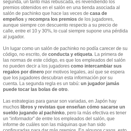
segunda, un tanto más rebuscada, es revendiendo los
premios obtenidos en el salón en una tienda asociada al
salón de pachinko que hace las veces de
casa de
empeños
y
recompra los premios
de los jugadores,
aunque siempre con descuento respecto a su precio de
calle, entre el 10 y 30%, lo cual siempre supone una pérdida
al jugador.
Un lugar como un salón de pachinko no podía carecer de su
código, no escrito, de
conducta y etiqueta
. La primera de
las normas de este código, es que los empleados del salón
no pueden decir a los jugadores
como intercambiar sus
regalos por dinero
por motivos legales, así que se espera
que los jugadores descubran esta información por su
cuenta. La segunda regla es un tabú:
un jugador jamás
puede tocar las bolas de otro
.
Las estrategias para ganar son variadas, en Japón hay
muchos
libros y revistas que enseñan cómo sacarse un
sueldo jugando al pachinko
, pero la más efectiva es tener
un “
informador
” de entre los empleados del salón, que
informe de cuáles son las máquinas que han sido
configuradas para dar más premios. En algunos casos, esto