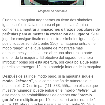
Máquina de pachinko
Cuando la máquina tragaperras ya tiene dos símbolos
iguales, sólo le falta otro para el premio, la máquina
comienza a
mostrar animaciones o trozos populares de
películas para aumentar la excitación del jugador
. Si el
jugador consigue finalmente los tres símbolos iguales (las
posibilidades son de 1 entre 330), la máquina entra en el
modo “pago”, en el que aparte de mostrarse más
animaciones y películas, se abre una abertura la parte
inferior de la máquina. El objetivo del jugador es ahora
introducir bolas por esta abertura, por cada bola que entra
por ella se entregan 12 en la bandeja inferior de la máquina.
Después de salir del modo pago, si la máquina sigue el
modo “
kakuhen
”
, si la combinación de números que
muestra el LCD es impar (111, 333, 555,… en el caso que
muestre números) puede entrar en el
modo “
fiebre
”
. En
este modo las probabilidades de obtener otro “
premio
gordo
” se multiplican por 10, es decir, si antes eran de 1
entre 330, ahora pueden pasar a ser de 1 entre 33. Si la