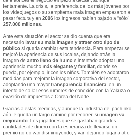
de entonces el negocio empezó a decaer, aunque
lentamente. La crisis, la preferencia de los más jóvenes por
los videojuegos o su sempiterna mala imagen empezaron a
pasar factura y en
2006
los ingresos habían bajado a “sólo”
257.000 millones
.
Ante esta situación el sector se dio cuenta que era
necesario
lavar su mala imagen y atraer otro tipo de
público
si quería cambiar esta tendencia. Para empezar se
mejoró la apariencia de sus locales, dejando atrás la
imagen de
antro lleno de humo
e intentado adoptar una
apariencia mucho
más elegante y familiar
, donde se
pueda, por ejemplo, ir con los niños. También se adoptaron
medidas para mejorar la imagen corporativa del sector,
adoptando una mayor
transparencia financiera
, en un
intento de callar esos rumores de conexión con la Yakuza o
evasión de impuestos a Corea del Norte.
Gracias a estas medidas, y aunque la industria del pachinko
aún le queda un largo camino por recorrer, su
imagen va
mejorando
. Los jugadores que se gastaban grandes
cantidades de dinero con la esperanza de llevarse un
premio gordo van disminuyendo, y van dejando lugar a otro