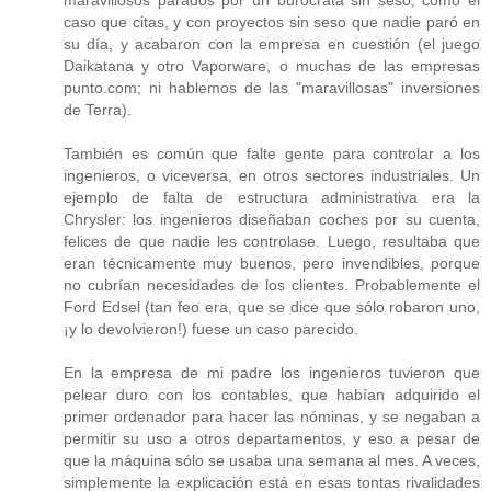
maravillosos parados por un burócrata sin seso, como el
caso que citas, y con proyectos sin seso que nadie paró en
su día, y acabaron con la empresa en cuestión (el juego
Daikatana y otro Vaporware, o muchas de las empresas
punto.com; ni hablemos de las "maravillosas" inversiones
de Terra).
También es común que falte gente para controlar a los
ingenieros, o viceversa, en otros sectores industriales. Un
ejemplo de falta de estructura administrativa era la
Chrysler: los ingenieros diseñaban coches por su cuenta,
felices de que nadie les controlase. Luego, resultaba que
eran técnicamente muy buenos, pero invendibles, porque
no cubrían necesidades de los clientes. Probablemente el
Ford Edsel (tan feo era, que se dice que sólo robaron uno,
¡y lo devolvieron!) fuese un caso parecido.
En la empresa de mi padre los ingenieros tuvieron que
pelear duro con los contables, que habían adquirido el
primer ordenador para hacer las nóminas, y se negaban a
permitir su uso a otros departamentos, y eso a pesar de
que la máquina sólo se usaba una semana al mes. A veces,
simplemente la explicación está en esas tontas rivalidades