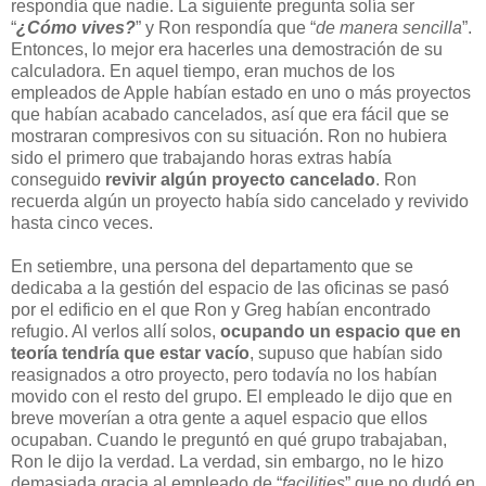
respondía que nadie. La siguiente pregunta solía ser
“
¿Cómo vives?
” y Ron respondía que “
de manera sencilla
”.
Entonces, lo mejor era hacerles una demostración de su
calculadora. En aquel tiempo, eran muchos de los
empleados de Apple habían estado en uno o más proyectos
que habían acabado cancelados, así que era fácil que se
mostraran compresivos con su situación. Ron no hubiera
sido el primero que trabajando horas extras había
conseguido
revivir algún proyecto cancelado
. Ron
recuerda algún un proyecto había sido cancelado y revivido
hasta cinco veces.
En setiembre, una persona del departamento que se
dedicaba a la gestión del espacio de las oficinas se pasó
por el edificio en el que Ron y Greg habían encontrado
refugio. Al verlos allí solos,
ocupando un espacio que en
teoría tendría que estar vacío
, supuso que habían sido
reasignados a otro proyecto, pero todavía no los habían
movido con el resto del grupo. El empleado le dijo que en
breve moverían a otra gente a aquel espacio que ellos
ocupaban. Cuando le preguntó en qué grupo trabajaban,
Ron le dijo la verdad. La verdad, sin embargo, no le hizo
demasiada gracia al empleado de “
facilities
” que no dudó en