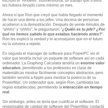
escribió el “
renderer
” tridimensional, un trabajo que a ellos
les hubiera llevado como mínimo un mes.
Ahora sí que Ron que creyó que había llegado el momento
de hacer una demo a los jefes. Una docena de personas
acudieron a la demostración. Después de veinte minutos de
“
ahhhs
” y “
ohhhs
”, le preguntaron: “
¿Quién es tu jefe? ¿Por
qué no hemos sabido lo que estabas haciendo antes?
”.
Ron les explicó la verdad y le aconsejaron que en el futuro
no la volviera a repetir.
En seguida el manager de software para PowerPC vio el
valor que tendría incluir un paquete de software así en cada
ordenador. La Graphing Calculator tendría un
enorme valor
educativo
, permitiendo a los profesores en clase de
matemáticas mostrar fácilmente conceptos abstractos, pero
también serviría a Apple para mostrar la potencia de su
PowerMac. Un ordenador que, según Ron, cambiaba las
reglas establecidas, permitiendo la
interacción en tiempo
real
.
Sin embargo, antes se tenía que cualificar el software. El
responsable de calidad de software del PowerMac contactó