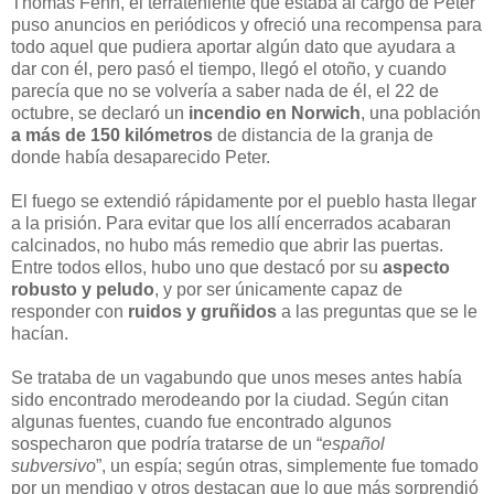
Thomas Fenn, el terrateniente que estaba al cargo de Peter
puso anuncios en periódicos y ofreció una recompensa para
todo aquel que pudiera aportar algún dato que ayudara a
dar con él, pero pasó el tiempo, llegó el otoño, y cuando
parecía que no se volvería a saber nada de él, el 22 de
octubre, se declaró un
incendio en Norwich
, una población
a más de 150 kilómetros
de distancia de la granja de
donde había desaparecido Peter.
El fuego se extendió rápidamente por el pueblo hasta llegar
a la prisión. Para evitar que los allí encerrados acabaran
calcinados, no hubo más remedio que abrir las puertas.
Entre todos ellos, hubo uno que destacó por su
aspecto
robusto y peludo
, y por ser únicamente capaz de
responder con
ruidos y gruñidos
a las preguntas que se le
hacían.
Se trataba de un vagabundo que unos meses antes había
sido encontrado merodeando por la ciudad. Según citan
algunas fuentes, cuando fue encontrado algunos
sospecharon que podría tratarse de un “
español
subversivo
”, un espía; según otras, simplemente fue tomado
por un mendigo y otros destacan que lo que más sorprendió