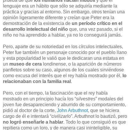
prueba de que
los humanos nacían mudos
y que el
lenguaje era un hábito que sólo se adquiría mediante la
práctica y gracias al entorno. Sin embargo, otros tenían una
opinión ligeramente diferente y creían que Peter era la
demostración de la existencia de
un período crítico en el
desarrollo intelectual del niño
que, una vez pasado, si el
niño no ha aprendido a hablar, ya no lo conseguirá jamás.
Pero, aparte de su notoriedad en los círculos intelectuales,
Peter fue también un personaje conocido por el pueblo llano
y esta popularidad le valió que le dedicaran una estatua en
un
museo de cera
londinense, o la aparición de números
panfletos sobre su caso, algunos de los cuales sirviéndose
como excusa del interés que el rey había mostrado por él,
lo
relacionaban con la familia real
.
Pero, con el tiempo, la fascinación que el rey había
mostrado en un principio hacía los “
silvestres
” modales del
joven fue desapareciendo y aburrido de su comportamiento,
pidió al doctor de la corte,
John Arbuthnot
, que se hiciera
cargo de él e intentará “
civilizarlo
”. Arbuthnot lo bautizó, pero
no logró enseñarle a hablar
. Todo lo que consiguió es que
repitiera como un loro, y de manera casi ininteligible, su