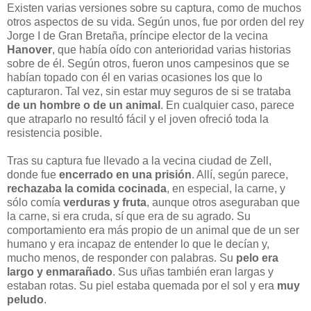
Existen varias versiones sobre su captura, como de muchos
otros aspectos de su vida. Según unos, fue por orden del rey
Jorge I de Gran Bretaña, príncipe elector de la vecina
Hanover
, que había oído con anterioridad varias historias
sobre de él. Según otros, fueron unos campesinos que se
habían topado con él en varias ocasiones los que lo
capturaron. Tal vez, sin estar muy seguros de si se trataba
de un hombre o de un animal
. En cualquier caso, parece
que atraparlo no resultó fácil y el joven ofreció toda la
resistencia posible.
Tras su captura fue llevado a la vecina ciudad de Zell,
donde fue
encerrado en una prisión
. Allí, según parece,
rechazaba la comida cocinada
, en especial, la carne, y
sólo comía
verduras y fruta
, aunque otros aseguraban que
la carne, si era cruda, sí que era de su agrado. Su
comportamiento era más propio de un animal que de un ser
humano y era incapaz de entender lo que le decían y,
mucho menos, de responder con palabras. Su
pelo era
largo y enmarañado
. Sus uñas también eran largas y
estaban rotas. Su piel estaba quemada por el sol y era
muy
peludo
.