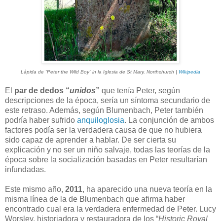
Lápida de “Peter the Wild Boy” in la Iglesia de St Mary, Northchurch |
Wikipedia
El
par de dedos “
unidos
”
que tenía Peter, según
descripciones de la época, sería un síntoma secundario de
este retraso. Además, según Blumenbach, Peter también
podría haber sufrido
anquiloglosia
. La conjunción de ambos
factores podía ser la verdadera causa de que no hubiera
sido capaz de aprender a hablar. De ser cierta su
explicación y no ser un niño salvaje, todas las teorías de la
época sobre la socialización basadas en Peter resultarían
infundadas.
Este mismo año,
2011
, ha aparecido una nueva teoría en la
misma línea de la de Blumenbach que afirma haber
encontrado cual era la verdadera enfermedad de Peter. Lucy
Worsley, historiadora y restauradora de los “
Historic Royal