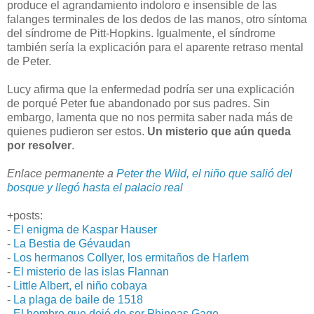
produce el agrandamiento indoloro e insensible de las
falanges terminales de los dedos de las manos, otro síntoma
del síndrome de Pitt-Hopkins. Igualmente, el síndrome
también sería la explicación para el aparente retraso mental
de Peter.
Lucy afirma que la enfermedad podría ser una explicación
de porqué Peter fue abandonado por sus padres. Sin
embargo, lamenta que no nos permita saber nada más de
quienes pudieron ser estos.
Un misterio que aún queda
por resolver
.
Enlace permanente a
Peter the Wild, el niño que salió del
bosque y llegó hasta el palacio real
+posts:
-
El enigma de Kaspar Hauser
-
La Bestia de Gévaudan
-
Los hermanos Collyer, los ermitaños de Harlem
-
El misterio de las islas Flannan
-
Little Albert, el niño cobaya
-
La plaga de baile de 1518
-
El hombre que dejó de ser Phineas Gage