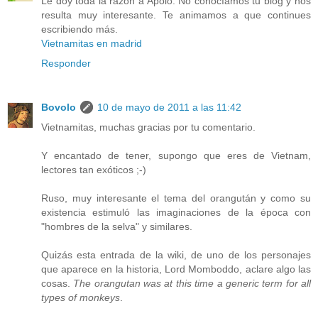
Le doy toda la razón a Apolo. No conocíamos tu blog y nos
resulta muy interesante. Te animamos a que continues
escribiendo más.
Vietnamitas en madrid
Responder
Bovolo
10 de mayo de 2011 a las 11:42
Vietnamitas, muchas gracias por tu comentario.
Y encantado de tener, supongo que eres de Vietnam,
lectores tan exóticos ;-)
Ruso, muy interesante el tema del orangután y como su
existencia estimuló las imaginaciones de la época con
"hombres de la selva" y similares.
Quizás esta entrada de la wiki, de uno de los personajes
que aparece en la historia,
Lord Momboddo
, aclare algo las
cosas.
The orangutan was at this time a generic term for all
types of monkeys
.