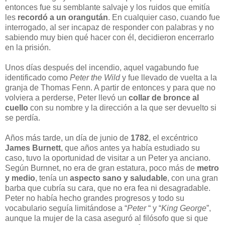
entonces fue su semblante salvaje y los ruidos que emitía
les
recordó a un orangután
. En cualquier caso, cuando fue
interrogado, al ser incapaz de responder con palabras y no
sabiendo muy bien qué hacer con él, decidieron encerrarlo
en la prisión.
Unos días después del incendio, aquel vagabundo fue
identificado como
Peter the Wild
y fue llevado de vuelta a la
granja de Thomas Fenn. A partir de entonces y para que no
volviera a perderse, Peter llevó un
collar de bronce al
cuello
con su nombre y la dirección a la que ser devuelto si
se perdía.
Años más tarde, un día de junio de
1782
, el excéntrico
James Burnett
, que años antes ya había estudiado su
caso, tuvo la oportunidad de visitar a un Peter ya anciano.
Según Burnnet, no era de gran estatura, poco más de
metro
y medio
, tenía un
aspecto sano y saludable
, con una gran
barba que cubría su cara, que no era fea ni desagradable.
Peter no había hecho grandes progresos y todo su
vocabulario seguía limitándose a “
Peter
“ y “
King George
”,
aunque la mujer de la casa aseguró al filósofo que si que