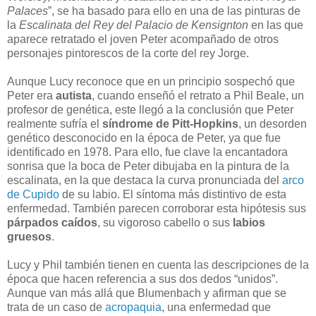
Palaces
”, se ha basado para ello en una de las pinturas de
la
Escalinata del Rey del Palacio de Kensignton
en las que
aparece retratado el joven Peter acompañado de otros
personajes pintorescos de la corte del rey Jorge.
Aunque Lucy reconoce que en un principio sospechó que
Peter era
autista
, cuando enseñó el retrato a Phil Beale, un
profesor de genética, este llegó a la conclusión que Peter
realmente sufría el
síndrome de Pitt-Hopkins
, un desorden
genético desconocido en la época de Peter, ya que fue
identificado en 1978. Para ello, fue clave la encantadora
sonrisa que la boca de Peter dibujaba en la pintura de la
escalinata, en la que destaca la curva pronunciada del
arco
de Cupido
de su labio. El síntoma más distintivo de esta
enfermedad. También parecen corroborar esta hipótesis sus
párpados caídos
, su vigoroso cabello o sus
labios
gruesos
.
Lucy y Phil también tienen en cuenta las descripciones de la
época que hacen referencia a sus dos dedos “unidos”.
Aunque van más allá que Blumenbach y afirman que se
trata de un caso de
acropaquia
, una enfermedad que