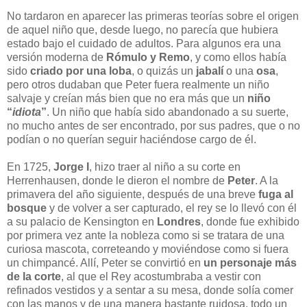
No tardaron en aparecer las primeras teorías sobre el origen
de aquel niño que, desde luego, no parecía que hubiera
estado bajo el cuidado de adultos. Para algunos era una
versión moderna de
Rómulo y Remo
, y como ellos había
sido
criado por una loba
, o quizás un
jabalí
o una
osa
,
pero otros dudaban que Peter fuera realmente un niño
salvaje y creían más bien que no era más que un
niño
“
idiota
”
. Un niño que había sido abandonado a su suerte,
no mucho antes de ser encontrado, por sus padres, que o no
podían o no querían seguir haciéndose cargo de él.
En 1725,
Jorge I
, hizo traer al niño a su corte en
Herrenhausen, donde le dieron el nombre de
Peter
. A la
primavera del año siguiente, después de una breve
fuga al
bosque
y de volver a ser capturado, el rey se lo llevó con él
a su palacio de Kensington en
Londres
, donde fue exhibido
por primera vez ante la nobleza como si se tratara de una
curiosa mascota, correteando y moviéndose como si fuera
un chimpancé. Allí, Peter se convirtió en
un personaje más
de la corte
, al que el Rey acostumbraba a vestir con
refinados vestidos y a sentar a su mesa, donde solía comer
con las manos y de una manera bastante ruidosa, todo un