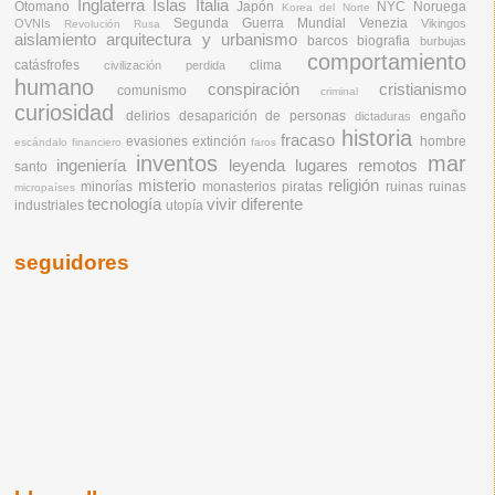
Inglaterra
Islas
Italia
Otomano
Japón
NYC
Noruega
Korea del Norte
Segunda Guerra Mundial
Venezia
OVNIs
Vikingos
Revolución Rusa
aislamiento
arquitectura y urbanismo
barcos
biografia
burbujas
comportamiento
catásfrofes
clima
civilización perdida
humano
conspiración
cristianismo
comunismo
criminal
curiosidad
delirios
desaparición de personas
engaño
dictaduras
historia
fracaso
evasiones
extinción
hombre
escándalo financiero
faros
inventos
mar
ingeniería
leyenda
lugares remotos
santo
misterio
religión
minorías
monasterios
piratas
ruinas
ruinas
micropaíses
tecnología
vivir diferente
industriales
utopía
seguidores