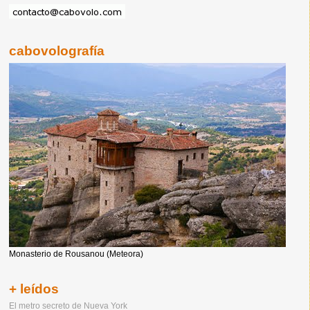
cabovolografía
Monasterio de Rousanou (Meteora)
+ leídos
El metro secreto de Nueva York