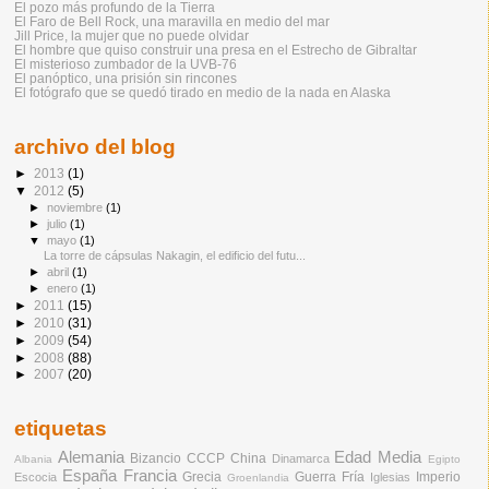
El pozo más profundo de la Tierra
El Faro de Bell Rock, una maravilla en medio del mar
Jill Price, la mujer que no puede olvidar
El hombre que quiso construir una presa en el Estrecho de Gibraltar
El misterioso zumbador de la UVB-76
El panóptico, una prisión sin rincones
El fotógrafo que se quedó tirado en medio de la nada en Alaska
archivo del blog
►
2013
(1)
▼
2012
(5)
►
noviembre
(1)
►
julio
(1)
▼
mayo
(1)
La torre de cápsulas Nakagin, el edificio del futu...
►
abril
(1)
►
enero
(1)
►
2011
(15)
►
2010
(31)
►
2009
(54)
►
2008
(88)
►
2007
(20)
etiquetas
Alemania
Edad Media
Bizancio
CCCP
China
Dinamarca
Albania
Egipto
España
Francia
Grecia
Guerra Fría
Imperio
Escocia
Iglesias
Groenlandia