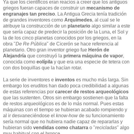
Ya que los científicos eran reacios a creer que los antiguos
griegos fueran capaces de construir un
mecanismo de
engranajes tan preciso
. La Antigua Grecia tenía tradición
de grandes inventores como
Arquímedes
, al cual se le
atribuye la construcción de un
planetario
algo similar a este
que sería capaz de predecir la posición de la Luna, el Sol y
la de los cinco planetas conocidos por los griegos, en la
obra "
De Re Pública
" de Cicerón se hace referencia al
planetario. Otro gran inventor griego fue
Herón de
Alejandría
que construyó la
primera máquina de vapor
,
conocida como
eolípila
y que era una especie de tetera con
con dos boquillas que la hacían rotar.
La serie de inventores e
inventos
es mucho más larga. Sin
embargo los eruditos han dado poca credibilidad a algunas
de estas referencias por
carecer de restos arqueológicos
que las sustenten. Otros sin embargo sostienen que la falta
de restos arqueológicos es de lo más normal. Pues estas
máquinas con el tiempo se hubieran acabado rompiendo y
al ir desvaneciéndose el
know-how
de su funcionamiento
sería normal que no hubiera nadie capaz de repararlas y
hubieran sido
vendidas como chatarra
o "
recicladas
" algo
muy habitual con el bronce.