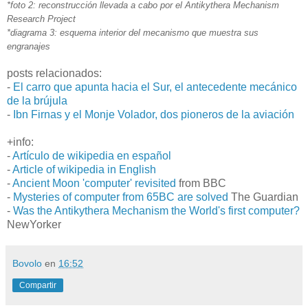
*foto 2: reconstrucción llevada a cabo por el Antikythera Mechanism
Research Project
*dia
grama 3: esquema interior del mecanismo que muestra sus
engranajes
posts relacionados:
-
El carro que apunta hacia el Sur, el antecedente mecánico
de la brújula
-
Ibn Firnas y el Monje Volador, dos pioneros de la aviación
+info:
-
Artículo de wikipedia en español
-
Article of wikipedia in English
-
Ancient Moon 'computer' revisited
from BBC
-
Mysteries of computer from 65BC are solved
The Guardian
-
Was the Antikythera Mechanism the World's first computer?
NewYorker
Bovolo
en
16:52
Compartir