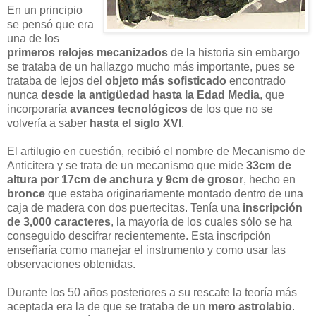
En un principio
se pensó que era
una de los
primeros relojes mecanizados
de la historia sin embargo
se trataba de un hallazgo mucho más importante, pues se
trataba de lejos del
objeto más sofisticado
encontrado
nunca
desde la antigüedad hasta la Edad Media
, que
incorporaría
avances tecnológicos
de los que no se
volvería a saber
hasta el siglo XVI
.
El artilugio en cuestión, recibió el nombre de Mecanismo de
Anticitera y se trata de un mecanismo que mide
33cm de
altura por 17cm de anchura y 9cm de grosor
, hecho en
bronce
que estaba originariamente montado dentro de una
caja de madera con dos puertecitas. Tenía una
inscripción
de 3,000 caracteres
, la mayoría de los cuales sólo se ha
conseguido descifrar recientemente. Esta inscripción
enseñaría como manejar el instrumento y como usar las
observaciones obtenidas.
Durante los 50 años posteriores a su rescate la teoría más
aceptada era la de que se trataba de un
mero astrolabio
.