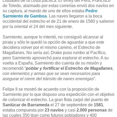
ciudades de la costa pacífica. El virrey del Perú, Francisco
de Toledo, alarmado por estas correrías envió dos navíos en
su captura, al mando de uno de ellos estaba
Pedro
Sarmiento de Gamboa
. Las naves llegaron a la boca
occidental del estrecho el de 21 de enero de 1580 y salieron
por la oriental el 24 del mes siguiente.
Sarmiento, aunque lo intentó, no consiguió alcanzar al
pirata y sólo le quedó la opción de aguardar a que este
decidiera volver por el mismo camino, el Estrecho de
Magallanes. No sería así, Drake puso rumbo al Pacífico,
pero Sarmiento aprovechó para explorar el estrecho. A su
vuelta a España, Sarmiento dio cuenta de su misión y
recomendó “
poblar y fortificar el Estrecho de Magallanes
,
con elementos y armas que se sean necesarios para
asegurar el cierre del tránsito de naves enemigas
”.
Felipe II se mostró de acuerdo con la proposición de
Sarmiento por lo que dispuso una expedición con el objetivo
de colonizar el estrecho. La gran flota zarpó del puerto de
Sanlúcar de Barrameda
el 27 de septiembre de
1581
,
estaba compuesta por
23 navíos
y casi
2.000 personas
de
las cuales 350 iban como futuros pobladores y 400