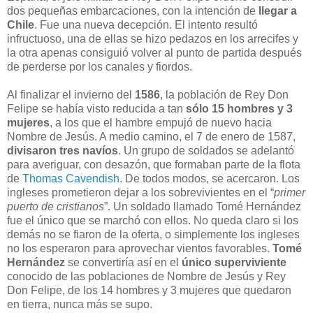
dos pequeñas embarcaciones, con la intención de
llegar a
Chile
. Fue una nueva decepción. El intento resultó
infructuoso, una de ellas se hizo pedazos en los arrecifes y
la otra apenas consiguió volver al punto de partida después
de perderse por los canales y fiordos.
Al finalizar el invierno del
1586
, la población de Rey Don
Felipe se había visto reducida a tan
sólo 15 hombres y 3
mujeres
, a los que el hambre empujó de nuevo hacia
Nombre de Jesús. A medio camino, el 7 de enero de 1587,
divisaron tres navíos
. Un grupo de soldados se adelantó
para averiguar, con desazón, que formaban parte de la flota
de
Thomas Cavendish
. De todos modos, se acercaron. Los
ingleses prometieron dejar a los sobrevivientes en el “
primer
puerto de cristianos
”. Un soldado llamado Tomé Hernández
fue el único que se marchó con ellos. No queda claro si los
demás no se fiaron de la oferta, o simplemente los ingleses
no los esperaron para aprovechar vientos favorables.
Tomé
Hernández
se convertiría así en el
único superviviente
conocido de las poblaciones de Nombre de Jesús y Rey
Don Felipe, de los 14 hombres y 3 mujeres que quedaron
en tierra, nunca más se supo.