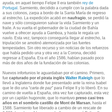
ayuda, en aquel tiempo Felipe II era también
rey de
Portugal
. Sarmiento, decidido a cumplir con la palabra dada
a sus colonos, zarpa a bordo de la Santa María de regreso
al estrecho. La expedición acabó en
naufragio
, se perdió la
nave y sólo consiguieron salvar la vida Sarmiento y un
fraile. A su vuelta el gobernador de la ciudad de Bahía
vuelve a ofrecer ayuda a Gamboa, y hasta le regala un
navío. Esta vez, tampoco conseguiría llegar al estrecho, la
tripulación se amotinó atemorizada por las fuertes
tempestades. Sin otro recurso y sin noticias de los refuerzos
que había pedido una y otra vez a la Corona, decidió
regresar a España. Era el año 1586, habían pasado poco
más de dos años de la fundación de las colonias.
Nuevos infortunios le aguardaban por el camino. Primero,
fue
capturado por el pirata inglés
Walter Raleigh
que lo
llevó a Inglaterra donde fue presentado ante la reina Isabel
que le dio una “
carta de paz
” para Felipe II y lo liberó. En su
camino de vuelta a España, otra vez fue capturado, esta vez
por un capitán hugonote, que lo mantuvo
preso casi tres
años en el sombrío castillo de Mont de Marsan
, hasta el
1588. Sarmiento fue liberado a cambio de un rescate de