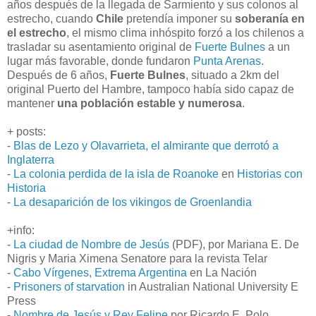
años después de la llegada de Sarmiento y sus colonos al
estrecho, cuando
Chile
pretendía imponer su
soberanía en
el estrecho
, el mismo clima inhóspito
forzó a los chilenos a
trasladar su asentamiento original de
Fuerte Bulnes
a un
lugar más favorable, donde fundaron
Punta Arenas
.
Después de 6 años,
Fuerte Bulnes
, situado a 2km del
original Puerto del Hambre, tampoco había sido capaz de
mantener
una población estable y numerosa
.
+ posts:
-
Blas de Lezo y Olavarrieta, el almirante que derrotó a
Inglaterra
-
La colonia perdida de la isla de Roanoke
en
Historias con
Historia
-
La desaparición de los vikingos de Groenlandia
+info:
-
La ciudad de Nombre de Jesús
(PDF)
, por Mariana E. De
Nigris y Maria Ximena Senatore para la revista Telar
-
Cabo Vírgenes, Extrema Argentina
en La Nación
-
Prisoners of starvation
in Australian National University E
Press
-
Nombre de Jesús y Rey Felipe
por Ricardo E. Polo