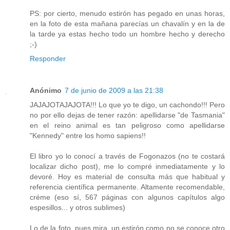
PS: por cierto, menudo estirón has pegado en unas horas,
en la foto de esta mañana parecías un chavalín y en la de
la tarde ya estas hecho todo un hombre hecho y derecho
;-)
Responder
Anónimo
7 de junio de 2009 a las 21:38
JAJAJOTAJAJOTA!!! Lo que yo te digo, un cachondo!!! Pero
no por ello dejas de tener razón: apellidarse "de Tasmania"
en el reino animal es tan peligroso como apellidarse
"Kennedy" entre los homo sapiens!!
El libro yo lo conocí a través de Fogonazos (no te costará
localizar dicho post), me lo compré inmediatamente y lo
devoré. Hoy es material de consulta más que habitual y
referencia científica permanente. Altamente recomendable,
créme (eso sí, 567 páginas con algunos capítulos algo
espesillos... y otros sublimes)
Lo de la foto, pues mira, un estirón como no se conoce otro