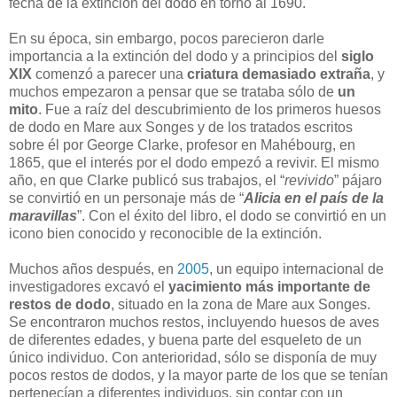
fecha de la extinción del dodo en torno al 1690.
En su época, sin embargo, pocos parecieron darle
importancia a la extinción del dodo y a principios del
siglo
XIX
comenzó a parecer una
criatura demasiado extraña
, y
muchos empezaron a pensar que se trataba sólo de
un
mito
. Fue a raíz del descubrimiento de los primeros huesos
de dodo en Mare aux Songes y de los tratados escritos
sobre él por George Clarke, profesor en Mahébourg, en
1865, que el interés por el dodo empezó a revivir. El mismo
año, en que Clarke publicó sus trabajos, el “
revivido
” pájaro
se convirtió en un personaje más de “
Alicia en el país de la
maravillas
”. Con el éxito del libro, el dodo se convirtió en un
icono bien conocido y reconocible de la extinción.
Muchos años después, en
2005
, un equipo internacional de
investigadores excavó el
yacimiento más importante de
restos de dodo
, situado en la zona de Mare aux Songes.
Se encontraron muchos restos, incluyendo huesos de aves
de diferentes edades, y buena parte del esqueleto de un
único individuo. Con anterioridad, sólo se disponía de muy
pocos restos de dodos, y la mayor parte de los que se tenían
pertenecían a diferentes individuos, sin contar con un