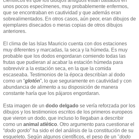
científicos es que los dibujos antiguos están basados en
unos pocos especímenes, muy probablemente enfermos,
que se encontraban en cautividad y que además eran
sobrealimentados. En otros casos, aún peor, eran dibujos de
ejemplares disecados o meras copias de otros dibujos
anteriores.
El clima de las Islas Mauricio cuenta con dos estaciones
muy diferentes y marcadas, la seca y la húmeda. Es muy
probable que los dodos engordaran comiendo todas las
frutas que pudieran al acabar la estación húmeda para
sobrevivir a la estación seca, en la que la comida
escaseaba. Testimonios de la época describían al dodo
como un “
glotón
”, lo que seguramente en cautividad y con
abundancia de alimento a su disposición de manera
constante haría que los pájaros engordaran.
Esta imagen de un
dodo delgado
se vería reforzada por los
dibujos y los testimonios escritos de los primeros europeos
que vieron un dodo, que incluso lo llegaban a describir
como un
animal atlético
. Otro argumento para cuestionar el
“
dodo gordo
” ha sido el del análisis de la constitución de su
esqueleto. Según algunos científicos, el peso de un "
dodo