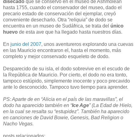
disecado
que se conservó en el museo de Ashmolean
hasta 1755, cuando el conservador del museo, dado el
precario estado de conservación del ejemplar, creyó
conveniente desecharlo. Otra “
reliquia
” de dodo se
encuentra en un museo de Sudáfrica, se trata del
único
huevo
de esta ave que ha llegado hasta nuestros días.
En
junio del 2007
, unos aventureros explorando una cuevas
en las Mauricio encontraron el, hasta el momento, más
completo y mejor conservado esqueleto de dodo.
Desparecido de su isla, el dodo sobrevive en el escudo de
la República de Mauricio. Por cierto, el dodo no era tonto,
tampoco estúpido, simplemente inocente y poco precavido
ante lo desconocido. Tampoco tuvo tiempo para aprender.
PS: Aparte de en “Alicia en el país de las maravillas”, el
dodo ha aparecido también en “
Ice Age
” (La Edad de Hielo,
en la cual se resalta su “estupidez”. También ha aparecido
en canciones de David Bowie, Genesis, Bad Religion o
Nacho Vegas.
posts relacionados: