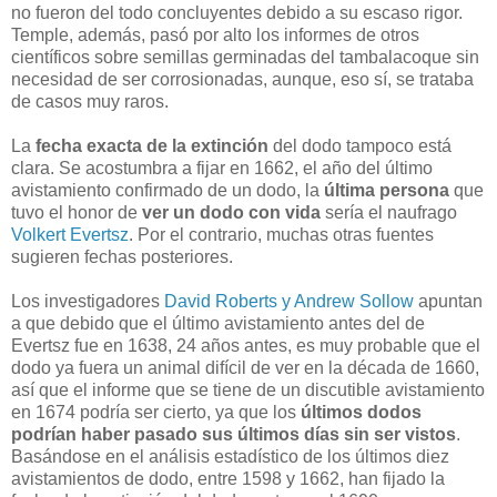
no fueron del todo concluyentes debido a su escaso rigor.
Temple, además, pasó por alto los informes de otros
científicos sobre semillas germinadas del tambalacoque sin
necesidad de ser corrosionadas, aunque, eso sí, se trataba
de casos muy raros.
La
fecha exacta de la extinción
del dodo tampoco está
clara. Se acostumbra a fijar en 1662, el año del último
avistamiento confirmado de un dodo, la
última persona
que
tuvo el honor de
ver un dodo con vida
sería el naufrago
Volkert Evertsz
. Por el contrario, muchas otras fuentes
sugieren fechas posteriores.
Los investigadores
David Roberts y Andrew Sollow
apuntan
a que debido que el último avistamiento antes del de
Evertsz fue en 1638, 24 años antes, es muy probable que el
dodo ya fuera un animal difícil de ver en la década de 1660,
así que el informe que se tiene de un discutible avistamiento
en 1674 podría ser cierto, ya que los
últimos dodos
podrían haber pasado sus últimos días sin ser vistos
.
Basándose en el análisis estadístico de los últimos diez
avistamientos de dodo, entre 1598 y 1662, han fijado la