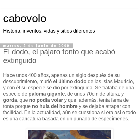
cabovolo
Historia, inventos, vidas y sitios diferentes
martes, 2 de junio de 2009
El dodo, el pájaro tonto que acabó
extinguido
Hace unos 400 años, apenas un siglo después de su
descubrimiento, murió
el último dodo
de las Islas Mauricio,
y con él su especie se dio por extinguida. Se trataba de una
especie de
paloma gigante
, de unos 70cm de altura, y
gorda
, que
no podía volar
y que, además, tenía fama de
tonta porque
no huía del hombre
y se dejaba atrapar con
facilidad. En la actualidad, aún se cuestiona si era así o todo
es una caricatura basada en un puñado de especímenes.