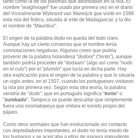
tanto como la de las palomas que abundaban en la isla. El
nombre “
walghvogel
” fue usado por primera vez en el diario
del Vicealmirante Wybrand van Warwijck que visitó en 1598
esta isla del Índico, situada al este de Madagascar, y la dio
el nombre de “
Mauritius
”.
El origen de la palabra dodo no queda del todo claro.
Aunque hay un cierto consenso que el nombre tenía
connotaciones negativas. Algunos creen que podría
provenir de la palabra holandesa “
dodoor
” (“
lento
”), aunque
también podría proceder de “dodaars” (algo así como “
nudo
en el culo
”) por el “
plumón
” que lucía en dicha parte. Hay
otra explicación para el origen de la palabra y que lo situaría
un siglo antes, en el 1507, cuando los portugueses visitaron
la isla por primera vez. Según esta otra teoría, la palabra
vendría de “
dodo
”, que en portugués significa “
tonto
” o
“
zumbado
”. Tampoco se puede descartar que simplemente
fuera una onomatopeya que imitara el sonido propio del
pájaro.
Como otros animales que han evolucionado sin contacto
con depredadores importantes, el dodo no tenía miedo de
los humanos y se acercaba a ellos de manera imprudente,