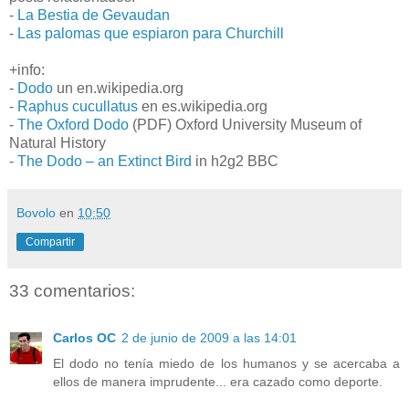
-
La Bestia de Gevaudan
-
Las palomas que espiaron para Churchill
+info:
-
Dodo
un en.wikipedia.org
-
Raphus cucullatus
en es.wikipedia.org
-
The Oxford Dodo
(PDF) Oxford University Museum of
Natural History
-
The Dodo – an Extinct Bird
in h2g2 BBC
Bovolo
en
10:50
Compartir
33 comentarios:
Carlos OC
2 de junio de 2009 a las 14:01
El dodo no tenía miedo de los humanos y se acercaba a
ellos de manera imprudente... era cazado como deporte.