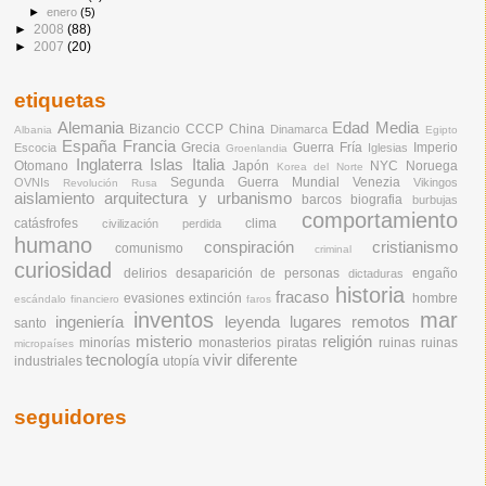
►
enero
(5)
►
2008
(88)
►
2007
(20)
etiquetas
Alemania
Edad Media
Bizancio
CCCP
China
Dinamarca
Albania
Egipto
España
Francia
Grecia
Guerra Fría
Imperio
Escocia
Iglesias
Groenlandia
Inglaterra
Islas
Italia
Otomano
Japón
NYC
Noruega
Korea del Norte
Segunda Guerra Mundial
Venezia
OVNIs
Vikingos
Revolución Rusa
aislamiento
arquitectura y urbanismo
barcos
biografia
burbujas
comportamiento
catásfrofes
clima
civilización perdida
humano
conspiración
cristianismo
comunismo
criminal
curiosidad
delirios
desaparición de personas
engaño
dictaduras
historia
fracaso
evasiones
extinción
hombre
escándalo financiero
faros
inventos
mar
ingeniería
leyenda
lugares remotos
santo
misterio
religión
minorías
monasterios
piratas
ruinas
ruinas
micropaíses
tecnología
vivir diferente
industriales
utopía
seguidores