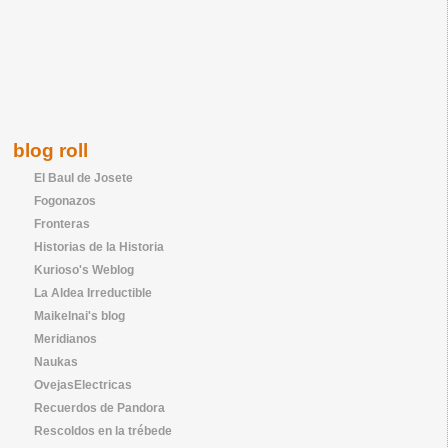
blog roll
El Baul de Josete
Fogonazos
Fronteras
Historias de la Historia
Kurioso's Weblog
La Aldea Irreductible
Maikelnai's blog
Meridianos
Naukas
OvejasElectricas
Recuerdos de Pandora
Rescoldos en la trébede