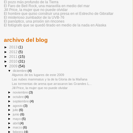
El pozo más profundo de la Tierra
El Faro de Bell Rock, una maravilla en medio del mar
Jill Price, la mujer que no puede olvidar
El hombre que quiso construir una presa en el Estrecho de Gibraltar
El misterioso zumbador de la UVB-76
El panóptico, una prisión sin rincones
El fotógrafo que se quedó tirado en medio de la nada en Alaska
archivo del blog
►
2013
(1)
►
2012
(5)
►
2011
(15)
►
2010
(31)
▼
2009
(54)
▼
diciembre
(4)
Algunos de los lugares de este 2009
Las nubes mammatus y la de la Gloria de la Mañana
Las tormentas de arena que arrasaron las Grandes L...
Jill Price, la mujer que no puede olvidar
►
noviembre
(3)
►
octubre
(4)
►
septiembre
(4)
►
agosto
(3)
►
julio
(6)
►
junio
(6)
►
mayo
(5)
►
abril
(4)
►
marzo
(6)
►
febrero
(4)