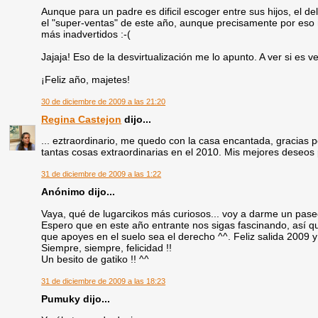
Aunque para un padre es dificil escoger entre sus hijos, el 
el "super-ventas" de este año, aunque precisamente por eso 
más inadvertidos :-(
Jajaja! Eso de la desvirtualización me lo apunto. A ver si es v
¡Feliz año, majetes!
30 de diciembre de 2009 a las 21:20
Regina Castejon
dijo...
... eztraordinario, me quedo con la casa encantada, gracias
tantas cosas extraordinarias en el 2010. Mis mejores deseos 
31 de diciembre de 2009 a las 1:22
Anónimo dijo...
Vaya, qué de lugarcikos más curiosos... voy a darme un paseo 
Espero que en este año entrante nos sigas fascinando, así q
que apoyes en el suelo sea el derecho ^^. Feliz salida 2009 
Siempre, siempre, felicidad !!
Un besito de gatiko !! ^^
31 de diciembre de 2009 a las 18:23
Pumuky dijo...