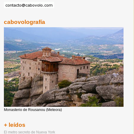
cabovolografía
Monasterio de Rousanou (Meteora)
+ leídos
El metro secreto de Nueva York