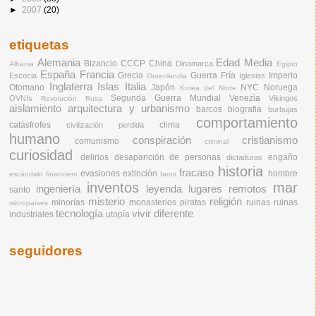
►
2007
(20)
etiquetas
Alemania
Edad Media
Bizancio
CCCP
China
Dinamarca
Albania
Egipto
España
Francia
Grecia
Guerra Fría
Imperio
Escocia
Iglesias
Groenlandia
Inglaterra
Islas
Italia
Otomano
Japón
NYC
Noruega
Korea del Norte
Segunda Guerra Mundial
Venezia
OVNIs
Vikingos
Revolución Rusa
aislamiento
arquitectura y urbanismo
barcos
biografia
burbujas
comportamiento
catásfrofes
clima
civilización perdida
humano
conspiración
cristianismo
comunismo
criminal
curiosidad
delirios
desaparición de personas
engaño
dictaduras
historia
fracaso
evasiones
extinción
hombre
escándalo financiero
faros
inventos
mar
ingeniería
leyenda
lugares remotos
santo
misterio
religión
minorías
monasterios
piratas
ruinas
ruinas
micropaíses
tecnología
vivir diferente
industriales
utopía
seguidores