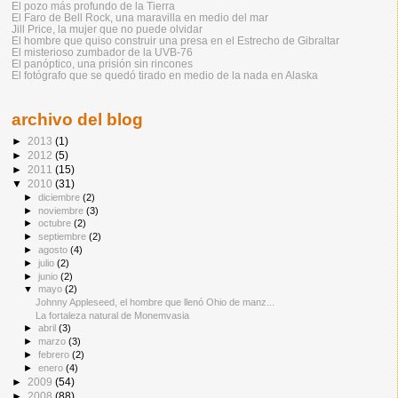
El pozo más profundo de la Tierra
El Faro de Bell Rock, una maravilla en medio del mar
Jill Price, la mujer que no puede olvidar
El hombre que quiso construir una presa en el Estrecho de Gibraltar
El misterioso zumbador de la UVB-76
El panóptico, una prisión sin rincones
El fotógrafo que se quedó tirado en medio de la nada en Alaska
archivo del blog
►
2013
(1)
►
2012
(5)
►
2011
(15)
▼
2010
(31)
►
diciembre
(2)
►
noviembre
(3)
►
octubre
(2)
►
septiembre
(2)
►
agosto
(4)
►
julio
(2)
►
junio
(2)
▼
mayo
(2)
Johnny Appleseed, el hombre que llenó Ohio de manz...
La fortaleza natural de Monemvasia
►
abril
(3)
►
marzo
(3)
►
febrero
(2)
►
enero
(4)
►
2009
(54)
►
2008
(88)