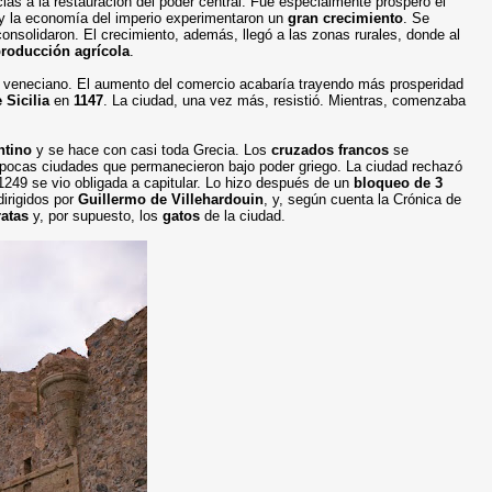
ias a la restauración del poder central. Fue especialmente próspero el
n y la economía del imperio experimentaron un
gran crecimiento
. Se
onsolidaron. El crecimiento, además, llegó a las zonas rurales, donde al
producción agrícola
.
l veneciano. El aumento del comercio acabaría trayendo más prosperidad
 Sicilia
en
1147
. La ciudad, una vez más, resistió. Mientras, comenzaba
ntino
y se hace con casi toda Grecia. Los
cruzados francos
se
pocas ciudades que permanecieron bajo poder griego. La ciudad rechazó
 1249 se vio obligada a capitular. Lo hizo después de un
bloqueo de 3
irigidos por
Guillermo de Villehardouin
, y, según cuenta la Crónica de
ratas
y, por supuesto, los
gatos
de la ciudad.