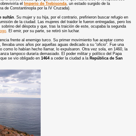
obreviviría el
Imperio de Trebisonda
, un estado surgido de la
a de Constantinopla por la IV Cruzada).
e sultán
. Su mujer y su hija, por el contrario, prefirieron buscar refugio en
sumisión de la ciudad. Las mujeres del traidor le fueron entregadas, pero los
, sobrino del déspota y que, tras la traición de este, ocupaba la segunda
logo
. El emir, por su parte, se retiró sin luchar.
ncia frente al enemigo turco. Su primer movimiento fue aceptar como
 llevaba unos años por aquellas aguas dedicado a su “
oficio
”. Fue una
do como lo habían hecho llamar, lo expulsaron. Otra vez sola, en 1460, la
ianza tampoco duraría demasiado. El poder militar y político del Papa
o que se vio obligado en
1464
a ceder la ciudad a la
República de San