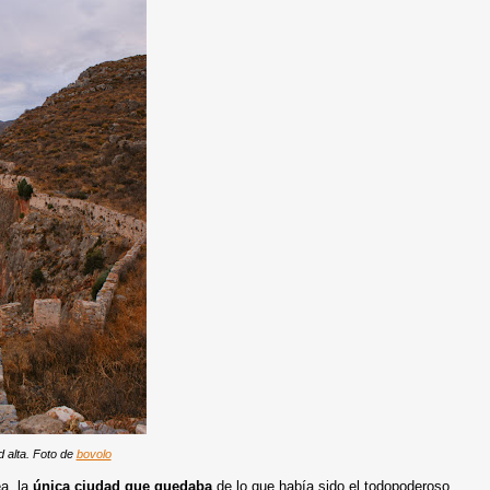
d alta. Foto de
bovolo
ea, la
única ciudad que quedaba
de lo que había sido el todopoderoso