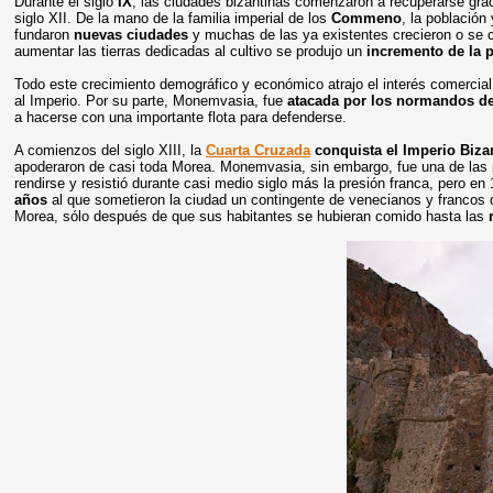
Durante el siglo
IX
, las ciudades bizantinas comenzaron a recuperarse grac
siglo XII. De la mano de la familia imperial de los
Commeno
, la població
fundaron
nuevas ciudades
y muchas de las ya existentes crecieron o se c
aumentar las tierras dedicadas al cultivo se produjo un
incremento de la 
Todo este crecimiento demográfico y económico atrajo el interés comercia
al Imperio. Por su parte, Monemvasia, fue
atacada por los normandos de
a hacerse con una importante flota para defenderse.
A comienzos del siglo XIII, la
Cuarta Cruzada
conquista el Imperio Biza
apoderaron de casi toda Morea. Monemvasia, sin embargo, fue una de las 
rendirse y resistió durante casi medio siglo más la presión franca, pero en
años
al que sometieron la ciudad un contingente de venecianos y francos d
Morea, sólo después de que sus habitantes se hubieran comido hasta las