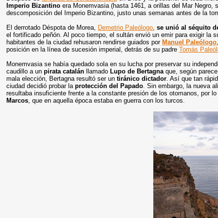
Imperio Bizantino
era Monemvasia (hasta 1461, a orillas del Mar Negro, s
descomposición del Imperio Bizantino, justo unas semanas antes de la tom
El derrotado Déspota de Morea,
Demetrio Paleólogo
,
se unió al séquito d
el fortificado peñón. Al poco tiempo, el sultán envió un emir para exigir la 
habitantes de la ciudad rehusaron rendirse guiados por
Manuel Paleólogo
posición en la línea de sucesión imperial, detrás de su padre
Tomás Paleó
Monemvasia se había quedado sola en su lucha por preservar su independe
caudillo a un
pirata catalán
llamado
Lupo de Bertagna
que, según parece,
mala elección, Bertagna resultó ser un
tiránico dictador
. Así que tan rápi
ciudad decidió probar la
protección del Papado
. Sin embargo, la nueva al
resultaba insuficiente frente a la constante presión de los otomanos, por l
Marcos
, que en aquella época estaba en guerra con los turcos.