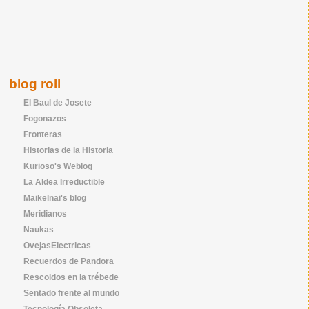
blog roll
El Baul de Josete
Fogonazos
Fronteras
Historias de la Historia
Kurioso's Weblog
La Aldea Irreductible
Maikelnai's blog
Meridianos
Naukas
OvejasElectricas
Recuerdos de Pandora
Rescoldos en la trébede
Sentado frente al mundo
Tecnología Obsoleta