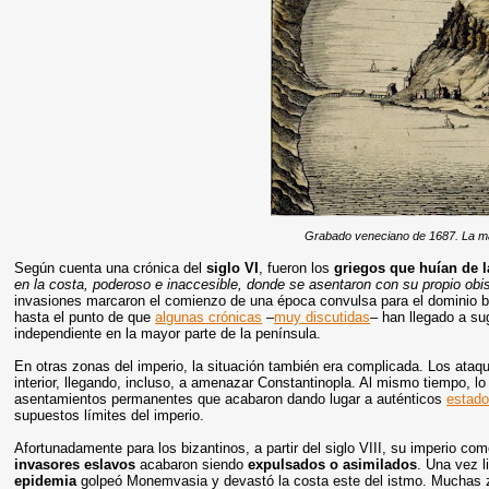
Grabado veneciano de 1687. La ma
Según cuenta una crónica del
siglo VI
, fueron los
griegos que huían de l
en la costa, poderoso e inaccesible, donde se asentaron con su propio ob
invasiones marcaron el comienzo de una época convulsa para el dominio 
hasta el punto de que
algunas crónicas
–
muy discutidas
– han llegado a sug
independiente en la mayor parte de la península.
En otras zonas del imperio, la situación también era complicada. Los ataqu
interior, llegando, incluso, a amenazar Constantinopla. Al mismo tiempo, l
asentamientos permanentes que acabaron dando lugar a auténticos
estado
supuestos límites del imperio.
Afortunadamente para los bizantinos, a partir del siglo VIII, su imperio c
invasores eslavos
acabaron siendo
expulsados o asimilados
. Una vez l
epidemia
golpeó Monemvasia y devastó la costa este del istmo. Muchas 