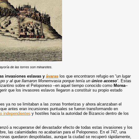
yoría de las torres son minaretes.
as invasiones eslavas y
ávaras
los que encontraron refugio en “
un lugar
ispo y al que llamaron Monemvasia porque tenía un
único acceso
”. Estas
bizantino sobre el Peloponeso –en aquel tiempo conocido como
Morea
–
erir que los invasores eslavos llegaron a constituir su propio estado
es ya no se limitaban a las zonas fronterizas y ahora alcanzaban el
o que antes eran incursiones puntuales se fueron transformando en
s independientes
y hostiles hacia la autoridad de Bizancio dentro de los
omenzó a recuperarse del devastador efecto de todas estas invasiones y los
ibre, las calamidades no acabarían para el Peloponeso. En el 747, una
zonas quedaron despobladas, aunque la ciudad se recuperó rápidamente,