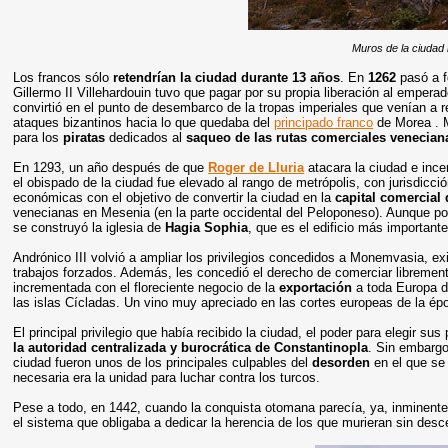
Muros de la ciudad 
Los francos sólo
retendrían la ciudad durante 13 años
. En
1262
pasó a f
Gillermo II Villehardouin tuvo que pagar por su propia liberación al empe
convirtió en el punto de desembarco de la tropas imperiales que venían a r
ataques bizantinos hacia lo que quedaba del
principado franco
de Morea . M
para los
piratas
dedicados al
saqueo de las rutas comerciales venecian
En 1293, un año después de que
Roger de Lluria
atacara la ciudad e incen
el obispado de la ciudad fue elevado al rango de metrópolis, con jurisdic
económicas con el objetivo de convertir la ciudad en la
capital comercial 
venecianas en Mesenia (en la parte occidental del Peloponeso). Aunque podr
se construyó la iglesia de
Hagia Sophia
, que es el edificio más important
Andrónico III volvió a ampliar los privilegios concedidos a Monemvasia, ex
trabajos forzados. Además, les concedió el derecho de comerciar librement
incrementada con el floreciente negocio de la
exportación
a toda Europa 
las islas Cícladas. Un vino muy apreciado en las cortes europeas de la ép
El principal privilegio que había recibido la ciudad, el poder para elegir su
la autoridad centralizada y burocrática de Constantinopla
. Sin embargo
ciudad fueron unos de los principales culpables del
desorden
en el que s
necesaria era la unidad para luchar contra los turcos.
Pese a todo, en 1442, cuando la conquista otomana parecía, ya, inminente, T
el sistema que obligaba a dedicar la herencia de los que murieran sin desc