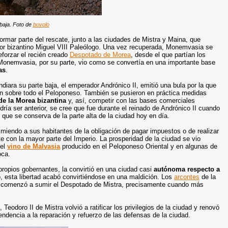
baja. Foto de
bovolo
ormar parte del rescate, junto a las ciudades de Mistra y Maina, que
rador bizantino Miguel VIII Paleólogo. Una vez recuperada, Monemvasia se
eforzar el recién creado
Despotado de Morea
, desde el que partían los
onemvasia, por su parte, vio como se convertía en una importante base
as
.
diara su parte baja, el emperador Andrónico II, emitió una bula por la que
ción sobre todo el Peloponeso. También se pusieron en práctica medidas
de la Morea bizantina
y, así, competir con las bases comerciales
ía ser anterior, se cree que fue durante el reinado de Andrónico II cuando
e que se conserva de la parte alta de la ciudad hoy en día.
imiendo a sus habitantes de la obligación de pagar impuestos o de realizar
e con la mayor parte del Imperio. La prosperidad de la ciudad se vio
del
vino de Malvasia
producido en el Peloponeso Oriental y en algunas de
oca.
s propios gobernantes, la convirtió en una ciudad casi
autónoma respecto a
, esta libertad acabó convirtiéndose en una maldición. Los
arcontes
de la
e comenzó a sumir el Despotado de Mistra, precisamente cuando más
eodoro II de Mistra volvió a ratificar los privilegios de la ciudad y renovó
endencia a la reparación y refuerzo de las defensas de la ciudad.