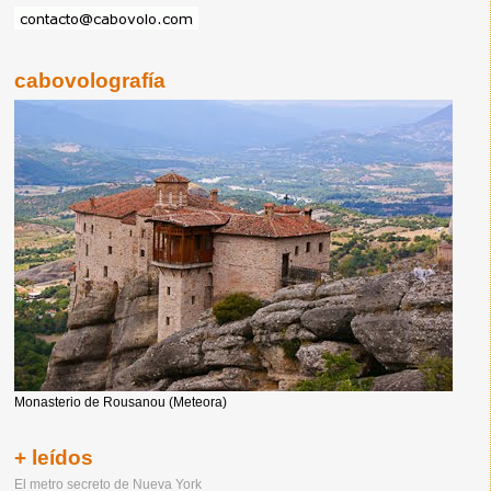
cabovolografía
Monasterio de Rousanou (Meteora)
+ leídos
El metro secreto de Nueva York