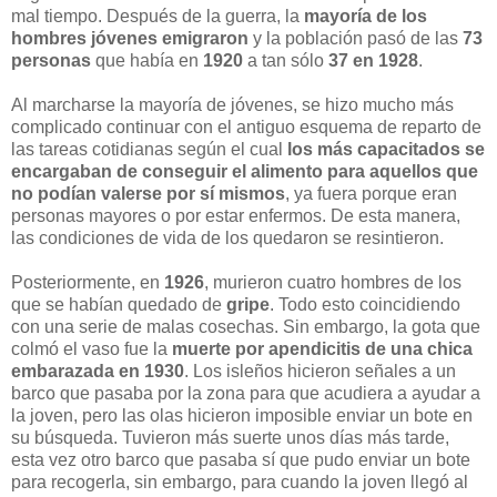
mal tiempo. Después de la guerra, la
mayoría de los
hombres jóvenes emigraron
y la población pasó de las
73
personas
que había en
1920
a tan sólo
37 en 1928
.
Al marcharse la mayoría de jóvenes, se hizo mucho más
complicado continuar con el antiguo esquema de reparto de
las tareas cotidianas según el cual
los más capacitados se
encargaban de conseguir el alimento para aquellos que
no podían valerse por sí mismos
, ya fuera porque eran
personas mayores o por estar enfermos. De esta manera,
las condiciones de vida de los quedaron se resintieron.
Posteriormente, en
1926
, murieron cuatro hombres de los
que se habían quedado de
gripe
. Todo esto coincidiendo
con una serie de malas cosechas. Sin embargo, la gota que
colmó el vaso fue la
muerte por apendicitis de una chica
embarazada en 1930
. Los isleños hicieron señales a un
barco que pasaba por la zona para que acudiera a ayudar a
la joven, pero las olas hicieron imposible enviar un bote en
su búsqueda. Tuvieron más suerte unos días más tarde,
esta vez otro barco que pasaba sí que pudo enviar un bote
para recogerla, sin embargo, para cuando la joven llegó al