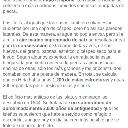
colmena o más cuadrados cubiertos con losas alargadas de
piedra.
Los cleits, al igual que las casas, también solían estar
cubiertos por una capa de césped, pero no así sus paredes
laterales. De esta manera, el agua no podía entrar, pero sí el
aire, un
aire marino impregnado de sal
que resultaba ideal
para la
conservación
de la carne de las aves, de sus
huevos, del grano, patatas, estiércol o césped seco para el
fuego. Según algunos expertos, la entrada solía estar
bloqueada por media docena de piedras apiladas unas
encima de otras, sólo los más grandes y mejor construidos
contaban con una puerta de madera. En total, se calcula
que en Hirta había unas
1.200 de estas estructuras
y otras
200 repartidas por el resto de islas y
stacks
.
El edificio más antiguo de las islas, sin embargo, se
descubrió en 1844. Se trataba de
un subterráneo de
aproximadamente 2.000 años de antigüedad
y que los
isleños supusieron que habría servido como refugio o
escondite, aunque hoy en día se cree más posible que se
trate de un pozo de hielo.