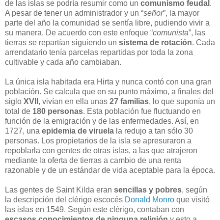
de las islas se podría resumir como un
comunismo feudal
.
A pesar de tener un administrador y un “
señor
”, la mayor
parte del año la comunidad se sentía libre, pudiendo vivir a
su manera. De acuerdo con este enfoque “
comunista
”, las
tierras se repartían siguiendo un
sistema de rotación
. Cada
arrendatario tenía parcelas repartidas por toda la zona
cultivable y cada año cambiaban.
La única isla habitada era Hirta y nunca contó con una gran
población. Se calcula que en su punto máximo, a finales del
siglo
XVII
, vivían en ella unas
27 familias
, lo que suponía un
total de
180 personas
. Esta población fue fluctuando en
función de la emigración y de las enfermedades. Así, en
1727, una
epidemia de viruela
la redujo a tan sólo 30
personas. Los propietarios de la isla se apresuraron a
repoblarla con gentes de otras islas, a las que atrajeron
mediante la oferta de tierras a cambio de una renta
razonable y de un estándar de vida aceptable para la época.
Las gentes de Saint Kilda eran
sencillas y pobres
, según
la descripción del clérigo escocés
Donald Monro
que visitó
las islas en 1549. Según este clérigo, contaban con
escasos conocimientos de ninguna religión
y esto a