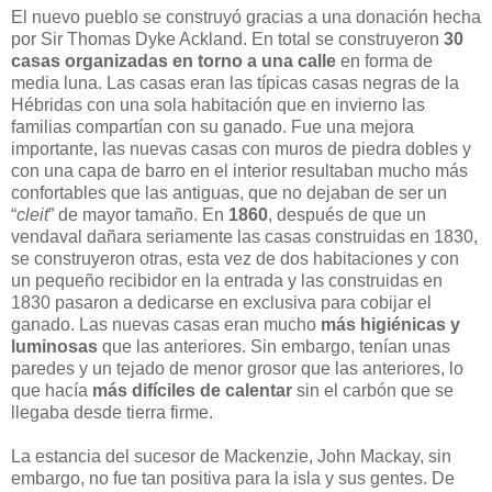
El nuevo pueblo se construyó gracias a una donación hecha
por Sir Thomas Dyke Ackland. En total se construyeron
30
casas organizadas en torno a una calle
en forma de
media luna. Las casas eran las típicas casas negras de la
Hébridas con una sola habitación que en invierno las
familias compartían con su ganado. Fue una mejora
importante, las nuevas casas con muros de piedra dobles y
con una capa de barro en el interior resultaban mucho más
confortables que las antiguas, que no dejaban de ser un
“
cleit
” de mayor tamaño. En
1860
, después de que un
vendaval dañara seriamente las casas construidas en 1830,
se construyeron otras, esta vez de dos habitaciones y con
un pequeño recibidor en la entrada y las construidas en
1830 pasaron a dedicarse en exclusiva para cobijar el
ganado. Las nuevas casas eran mucho
más higiénicas y
luminosas
que las anteriores. Sin embargo, tenían unas
paredes y un tejado de menor grosor que las anteriores, lo
que hacía
más difíciles de calentar
sin el carbón que se
llegaba desde tierra firme.
La estancia del sucesor de Mackenzie, John Mackay, sin
embargo, no fue tan positiva para la isla y sus gentes. De