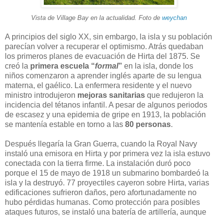
Vista de Village Bay en la actualidad. Foto de
weychan
A principios del siglo XX, sin embargo, la isla y su población
parecían volver a recuperar el optimismo. Atrás quedaban
los primeros planes de evacuación de Hirta del 1875. Se
creó la
primera escuela “
formal
”
en la isla, donde los
niños comenzaron a aprender inglés aparte de su lengua
materna, el gaélico. La enfermera residente y el nuevo
ministro introdujeron
mejoras sanitarias
que redujeron la
incidencia del tétanos infantil. A pesar de algunos periodos
de escasez y una epidemia de gripe en 1913, la población
se mantenía estable en torno a las
80 personas
.
Después llegaría la Gran Guerra, cuando la Royal Navy
instaló una emisora en Hirta y por primera vez la isla estuvo
conectada con la tierra firme. La instalación duró poco
porque el 15 de mayo de 1918 un submarino bombardeó la
isla y la destruyó. 77 proyectiles cayeron sobre Hirta, varias
edificaciones sufrieron daños, pero afortunadamente no
hubo pérdidas humanas. Como protección para posibles
ataques futuros, se instaló una batería de artillería, aunque