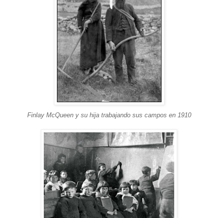
Finlay McQueen y su hija trabajando sus campos en 1910