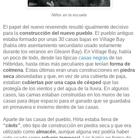
Niños en la escuela
El papel del nuevo reverendo resultó igualmente decisivo
para la
construcción del nuevo pueblo
. El pueblo antiguo
estaba formado por unas 30 casas bajas en Village Bay
(había otro asentamiento secundario usado solamente
durante los veranos en Gleann Bay). En Village Bay, había
un poco de todo, desde las típicas
casas negras
de las
Hébridas, hasta otras más peculiares que tenían
forma de
colmena
. Estas últimas eran unas construcciones en
piedra
seca
abovedadas y que, en vez de una cubierta de paja,
estaban
cubiertas por una capa de césped
que las
protegía de los vientos y del agua de la lluvia. En algunos
casos, las camas estaban construidas en los muros de las
casas para dejar espacio para el ganado que se guardaba
en primavera e invierno dentro de las casas.
Aparte de las casas del pueblo, Hirta estaba llena de
“
cleits
”
, otro tipo de construcción en piedra seca y que era
utilizado como
almacén
, aunque alguna vez podría haber
sido usado como
refugio temporal
. Los había en forma de