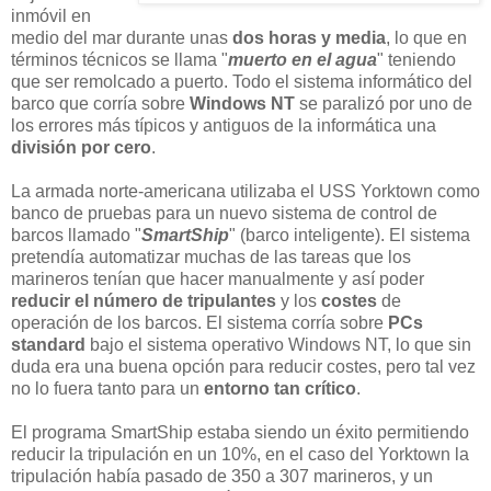
inmóvil en
medio del mar durante unas
dos horas y media
, lo que en
términos técnicos se llama "
muerto en el agua
" teniendo
que ser remolcado a puerto. Todo el sistema informático del
barco que corría sobre
Windows NT
se paralizó por uno de
los errores más típicos y antiguos de la informática una
división por cero
.
La armada norte-americana utilizaba el USS Yorktown como
banco de pruebas para un nuevo sistema de control de
barcos llamado "
SmartShip
" (barco inteligente). El sistema
pretendía automatizar muchas de las tareas que los
marineros tenían que hacer manualmente y así poder
reducir el número de tripulantes
y los
costes
de
operación de los barcos. El sistema corría sobre
PCs
standard
bajo el sistema operativo Windows NT, lo que sin
duda era una buena opción para reducir costes, pero tal vez
no lo fuera tanto para un
entorno tan crítico
.
El programa SmartShip estaba siendo un éxito permitiendo
reducir la tripulación en un 10%, en el caso del Yorktown la
tripulación había pasado de 350 a 307 marineros, y un