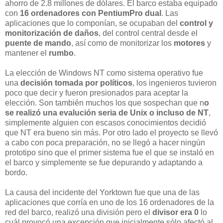
ahorro de 2.8 millones de dólares. El barco estaba equipado
con
16 ordenadores con PentiumPro dual
. Las
aplicaciones que lo componían, se ocupaban del
control y
monitorización de daños
, del control central desde el
puente de mando
, así como de monitorizar los
motores
y
mantener el
rumbo
.
La elección de Windows NT como sistema operativo fue
una
decisión tomada por políticos
, los ingenieros tuvieron
poco que decir y fueron presionados para aceptar la
elección. Son también muchos los que sospechan que n
o
se realizó una evalución seria de Unix o incluso de NT
,
simplemente alguien con escasos conocimientos decidió
que NT era bueno sin más. Por otro lado el proyecto se llevó
a cabo con poca preparación, no se llegó a hacer ningún
prototipo sino que el primer sistema fue el que se instaló en
el barco y simplemente se fue depurando y adaptando a
bordo.
La causa del incidente del Yorktown fue que una de las
aplicaciones que corría en uno de los 16 ordenadores de la
red del barco, realizó una división pero el
divisor era 0
lo
cuál provocó una excepción que inicialmente sólo afectó al