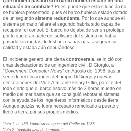
Que hubiera pasado si el barco hubiera estado en una
situación de combate?
Pues, puede que esta situación no
se hubiera presentado, pues el barco hubiera estado dotado
de un segundo
sistema redundante.
Por lo que aunque el
sistema primario fallara el segundo habría sido capaz de
recuperar el control. El barco no dejaba de ser un prototipo
por lo que gran parte del software del sistema no había
pasado las rondas de test necesarias para asegurar su
calidad y estaba aún depurándose.
El incidente generó una cierta
controversia
, se inició con
unas declaraciones de un ingeniero civil, DiGiorgio, a
"
Goverment Computer News
" en Agosto del 1998, tras un
serie de rectificaciones del propio DiGiorgo y nuevas
declaraciones del Vice Almirante Henry Giffin, parece del
todo cierto que el barco estuvo más de 2 horas muerto en
medio del mar hasta que se consiguió rebotar el sistema
con la ayuda de los ingenieros informáticos desde tierra.
Aunque quizás no fuera necesario remolcarlo a puerto y
llegó a tierra por sus propios medios.
*foto 1: el USS Yorktown en aguas del Caribe en 1985
*foto 2: "pantalla azul de la muerte"