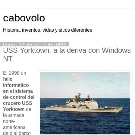
cabovolo
Historia, inventos, vidas y sitios diferentes
lunes, 14 de abril de 2008
USS Yorktown, a la deriva con Windows
NT
El 1998 un
fallo
informático
en el sistema
de control del
crucero USS
Yorktown
de
la armada
norte-
americana
dejó al barco