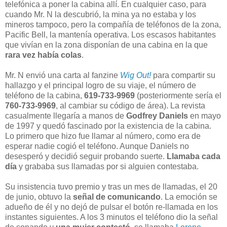
telefónica a poner la cabina allí. En cualquier caso, para
cuando Mr. N la descubrió, la mina ya no estaba y los
mineros tampoco, pero la compañía de teléfonos de la zona,
Pacific Bell, la mantenía operativa. Los escasos habitantes
que vivían en la zona disponían de una cabina en la que
rara vez había colas
.
Mr. N envió una carta al fanzine
Wig Out!
para compartir su
hallazgo y el principal logro de su viaje, el número de
teléfono de la cabina,
619-733-9969
(posteriormente sería el
760-733-9969
, al cambiar su código de área). La revista
casualmente llegaría a manos de
Godfrey Daniels
en mayo
de 1997 y quedó fascinado por la existencia de la cabina.
Lo primero que hizo fue llamar al número, como era de
esperar nadie cogió el teléfono. Aunque Daniels no
desesperó y decidió seguir probando suerte.
Llamaba cada
día
y grababa sus llamadas por si alguien contestaba.
Su insistencia tuvo premio y tras un mes de llamadas, el 20
de junio, obtuvo la
señal de comunicando
. La emoción se
adueño de él y no dejó de pulsar el botón re-llamada en los
instantes siguientes. A los 3 minutos el teléfono dio la señal