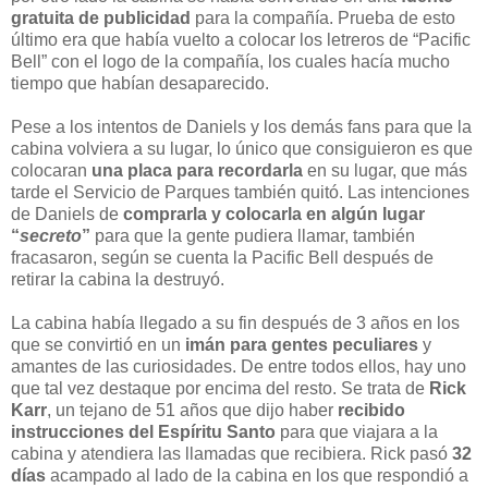
gratuita de publicidad
para la compañía. Prueba de esto
último era que había vuelto a colocar los letreros de “Pacific
Bell” con el logo de la compañía, los cuales hacía mucho
tiempo que habían desaparecido.
Pese a los intentos de Daniels y los demás fans para que la
cabina volviera a su lugar, lo único que consiguieron es que
colocaran
una placa para recordarla
en su lugar, que más
tarde el Servicio de Parques también quitó. Las intenciones
de Daniels de
comprarla y colocarla en algún lugar
“
secreto
”
para que la gente pudiera llamar, también
fracasaron, según se cuenta la Pacific Bell después de
retirar la cabina la destruyó.
La cabina había llegado a su fin después de 3 años en los
que se convirtió en un
imán para gentes peculiares
y
amantes de las curiosidades. De entre todos ellos, hay uno
que tal vez destaque por encima del resto. Se trata de
Rick
Karr
, un tejano de 51 años que dijo haber
recibido
instrucciones del Espíritu Santo
para que viajara a la
cabina y atendiera las llamadas que recibiera. Rick pasó
32
días
acampado al lado de la cabina en los que respondió a