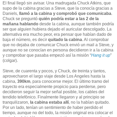
El final llegó sin avisar. Una madrugada Chuck Atkins, que
supo de la cabina gracias a Steve, que la conocía gracias a
Daniels,
llamó a la cabina y comprobó que comunicaba
.
Chuck se preguntó
quién podría estar a las 2 de la
mañana hablando
desde la cabina, aunque también podría
ser que alguien hubiera dejado el auricular descolgado. La
alternativa era mucho peor, era pensar que habían dado de
baja el número, es decir
quitado la cabina
. Al comprobar
que no dejaba de comunicar Chuck envió un mail a Steve, y
aunque no se conocían en persona decidieron ir a la cabina
y comprobar que pasaba empezó así la misión “
Hang it up
”
(colgar).
Steve, de cuarenta y pocos, y Chuck, de treinta y tantos,
aprovecharon el largo viaje desde Los Angeles hasta la
cabina,
390km
, para conocerse mejor. El último tramo del
trayecto era especialmente propicio para perderse, pero
decidieron seguir la mejor señal posible, los cables del
tendido telefónico. Finalmente llegaron y al principio se
tranquilizaron,
la cabina estaba allí
, no la habían quitado.
Por un lado, tenían un sentimiento de haber perdido el
tiempo, aunque no del todo, la misión original era colocar el