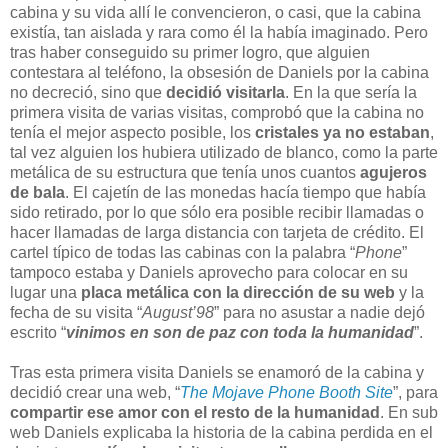
cabina y su vida allí le convencieron, o casi, que la cabina
existía, tan aislada y rara como él la había imaginado. Pero
tras haber conseguido su primer logro, que alguien
contestara al teléfono, la obsesión de Daniels por la cabina
no decreció, sino que
decidió visitarla
. En la que sería la
primera visita de varias visitas, comprobó que la cabina no
tenía el mejor aspecto posible, los
cristales ya no estaban
,
tal vez alguien los hubiera utilizado de blanco, como la parte
metálica de su estructura que tenía unos cuantos
agujeros
de bala
. El cajetín de las monedas hacía tiempo que había
sido retirado, por lo que sólo era posible recibir llamadas o
hacer llamadas de larga distancia con tarjeta de crédito. El
cartel típico de todas las cabinas con la palabra “
Phone
”
tampoco estaba y Daniels aprovecho para colocar en su
lugar una
placa metálica con la dirección de su web
y la
fecha de su visita “
August’98
” para no asustar a nadie dejó
escrito “
vinimos en son de paz con toda la humanidad
”.
Tras esta primera visita Daniels se enamoró de la cabina y
decidió crear una web, “
The Mojave Phone Booth Site
”, para
compartir ese amor con el resto de la humanidad
. En sub
web Daniels explicaba la historia de la cabina perdida en el