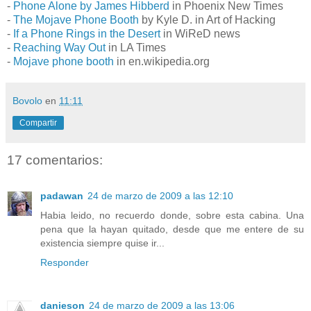
-
Phone Alone by James Hibberd
in Phoenix New Times
-
The Mojave Phone Booth
by Kyle D. in Art of Hacking
-
If a Phone Rings in the Desert
in WiReD news
-
Reaching Way Out
in LA Times
-
Mojave phone booth
in en.wikipedia.org
Bovolo
en
11:11
Compartir
17 comentarios:
padawan
24 de marzo de 2009 a las 12:10
Habia leido, no recuerdo donde, sobre esta cabina. Una
pena que la hayan quitado, desde que me entere de su
existencia siempre quise ir...
Responder
danieson
24 de marzo de 2009 a las 13:06