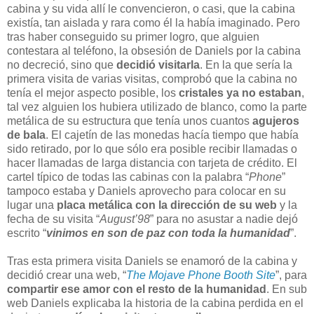
cabina y su vida allí le convencieron, o casi, que la cabina
existía, tan aislada y rara como él la había imaginado. Pero
tras haber conseguido su primer logro, que alguien
contestara al teléfono, la obsesión de Daniels por la cabina
no decreció, sino que
decidió visitarla
. En la que sería la
primera visita de varias visitas, comprobó que la cabina no
tenía el mejor aspecto posible, los
cristales ya no estaban
,
tal vez alguien los hubiera utilizado de blanco, como la parte
metálica de su estructura que tenía unos cuantos
agujeros
de bala
. El cajetín de las monedas hacía tiempo que había
sido retirado, por lo que sólo era posible recibir llamadas o
hacer llamadas de larga distancia con tarjeta de crédito. El
cartel típico de todas las cabinas con la palabra “
Phone
”
tampoco estaba y Daniels aprovecho para colocar en su
lugar una
placa metálica con la dirección de su web
y la
fecha de su visita “
August’98
” para no asustar a nadie dejó
escrito “
vinimos en son de paz con toda la humanidad
”.
Tras esta primera visita Daniels se enamoró de la cabina y
decidió crear una web, “
The Mojave Phone Booth Site
”, para
compartir ese amor con el resto de la humanidad
. En sub
web Daniels explicaba la historia de la cabina perdida en el