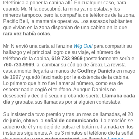
telefónica a poner la cabina allí. En cualquier caso, para
cuando Mr. N la descubrió, la mina ya no estaba y los
mineros tampoco, pero la compañía de teléfonos de la zona,
Pacific Bell, la mantenía operativa. Los escasos habitantes
que vivían en la zona disponían de una cabina en la que
rara vez había colas
.
Mr. N envió una carta al fanzine
Wig Out!
para compartir su
hallazgo y el principal logro de su viaje, el número de
teléfono de la cabina,
619-733-9969
(posteriormente sería el
760-733-9969
, al cambiar su código de área). La revista
casualmente llegaría a manos de
Godfrey Daniels
en mayo
de 1997 y quedó fascinado por la existencia de la cabina.
Lo primero que hizo fue llamar al número, como era de
esperar nadie cogió el teléfono. Aunque Daniels no
desesperó y decidió seguir probando suerte.
Llamaba cada
día
y grababa sus llamadas por si alguien contestaba.
Su insistencia tuvo premio y tras un mes de llamadas, el 20
de junio, obtuvo la
señal de comunicando
. La emoción se
adueño de él y no dejó de pulsar el botón re-llamada en los
instantes siguientes. A los 3 minutos el teléfono dio la señal