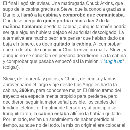
El final llegó sin avisar. Una madrugada Chuck Atkins, que
supo de la cabina gracias a Steve, que la conocía gracias a
Daniels,
llamó a la cabina y comprobó que comunicaba
.
Chuck se preguntó
quién podría estar a las 2 de la
mañana hablando
desde la cabina, aunque también podría
ser que alguien hubiera dejado el auricular descolgado. La
alternativa era mucho peor, era pensar que habían dado de
baja el número, es decir
quitado la cabina
. Al comprobar
que no dejaba de comunicar Chuck envió un mail a Steve, y
aunque no se conocían en persona decidieron ir a la cabina
y comprobar que pasaba empezó así la misión “
Hang it up
”
(colgar).
Steve, de cuarenta y pocos, y Chuck, de treinta y tantos,
aprovecharon el largo viaje desde Los Angeles hasta la
cabina,
390km
, para conocerse mejor. El último tramo del
trayecto era especialmente propicio para perderse, pero
decidieron seguir la mejor señal posible, los cables del
tendido telefónico. Finalmente llegaron y al principio se
tranquilizaron,
la cabina estaba allí
, no la habían quitado.
Por un lado, tenían un sentimiento de haber perdido el
tiempo, aunque no del todo, la misión original era colocar el