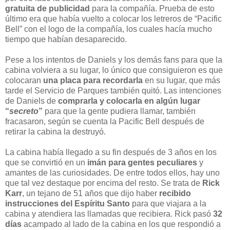
gratuita de publicidad
para la compañía. Prueba de esto
último era que había vuelto a colocar los letreros de “Pacific
Bell” con el logo de la compañía, los cuales hacía mucho
tiempo que habían desaparecido.
Pese a los intentos de Daniels y los demás fans para que la
cabina volviera a su lugar, lo único que consiguieron es que
colocaran
una placa para recordarla
en su lugar, que más
tarde el Servicio de Parques también quitó. Las intenciones
de Daniels de
comprarla y colocarla en algún lugar
“
secreto
”
para que la gente pudiera llamar, también
fracasaron, según se cuenta la Pacific Bell después de
retirar la cabina la destruyó.
La cabina había llegado a su fin después de 3 años en los
que se convirtió en un
imán para gentes peculiares
y
amantes de las curiosidades. De entre todos ellos, hay uno
que tal vez destaque por encima del resto. Se trata de
Rick
Karr
, un tejano de 51 años que dijo haber
recibido
instrucciones del Espíritu Santo
para que viajara a la
cabina y atendiera las llamadas que recibiera. Rick pasó
32
días
acampado al lado de la cabina en los que respondió a