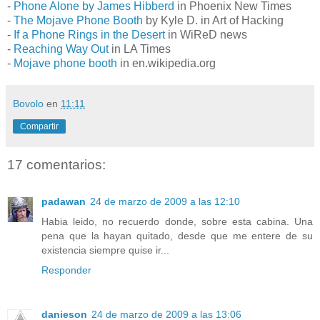
-
Phone Alone by James Hibberd
in Phoenix New Times
-
The Mojave Phone Booth
by Kyle D. in Art of Hacking
-
If a Phone Rings in the Desert
in WiReD news
-
Reaching Way Out
in LA Times
-
Mojave phone booth
in en.wikipedia.org
Bovolo
en
11:11
Compartir
17 comentarios:
padawan
24 de marzo de 2009 a las 12:10
Habia leido, no recuerdo donde, sobre esta cabina. Una
pena que la hayan quitado, desde que me entere de su
existencia siempre quise ir...
Responder
danieson
24 de marzo de 2009 a las 13:06