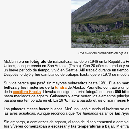
Una avioneta aterrizando en algún l
McCunn era un
fotógrafo de naturaleza
nacido en 1946 en la República Fe
Unidos, aunque creció en San Antonio (Texas). Con 20 años se graduó y se
un breve período de tiempo, vivió en Seattle. Allí trabajó durante un tiemp
Después lo dejó y fue cambiando de trabajos hasta que en 1970 se mudó a
Su vida parece que pasó sin mayores sobresaltos hasta 1981. Fue en ma
belleza y los misterios de la
tundra
de Alaska. Para ello, contrató a un pi
de la
cordillera Brooks
. Llevaba consigo material fotográfico, unos
650 kil
hasta mediados de agosto. Guisantes y arroz serían los elementos principal
pasaba una temporada en él. En 1976, había pasado
otros cinco meses t
Los primeros meses fueron buenos. McCunn llegó cuando el invierno se est
las aves acuáticas. Aunque reconocía que “
los humanos estamos
tan lej
Sin embargo, a comienzos de agosto, el tono del diario comenzó a camb
los víveres comenzaban a escasear
y
las temperaturas a bajar
. Mientra