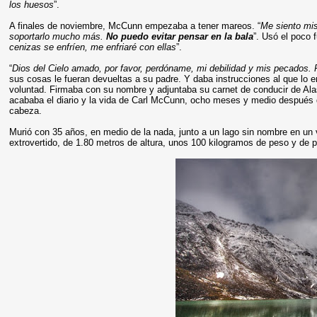
los huesos
”.
A finales de noviembre, McCunn empezaba a tener mareos. “
Me siento mis
soportarlo mucho más.
No puedo evitar pensar en la bala
”. Usó el poco 
cenizas se enfríen, me enfriaré con ellas
”.
“
Dios del Cielo amado, por favor, perdóname, mi debilidad y mis pecados. P
sus cosas le fueran devueltas a su padre. Y daba instrucciones al que lo e
voluntad. Firmaba con su nombre y adjuntaba su carnet de conducir de Ala
acababa el diario y la vida de Carl McCunn, ocho meses y medio después d
cabeza.
Murió con 35 años, en medio de la nada, junto a un lago sin nombre en un 
extrovertido, de 1.80 metros de altura, unos 100 kilogramos de peso y de pe