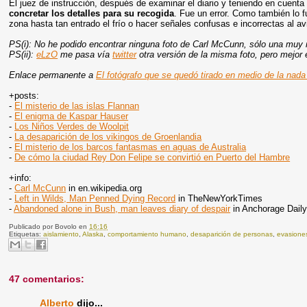
El juez de instrucción, después de examinar el diario y teniendo en cuen
concretar los detalles para su recogida
. Fue un error. Como también lo 
zona hasta tan entrado el frío o hacer señales confusas e incorrectas al av
PS(i): No he podido encontrar ninguna foto de Carl McCunn, sólo una muy
PS(ii):
eLzO
me pasa vía
twitter
otra versión de la misma foto, pero mejor
Enlace permanente a
El fotógrafo que se quedó tirado en medio de la nad
+posts:
-
El misterio de las islas Flannan
-
El enigma de Kaspar Hauser
-
Los Niños Verdes de Woolpit
-
La desaparición de los vikingos de Groenlandia
-
El misterio de los barcos fantasmas en aguas de Australia
-
De cómo la ciudad Rey Don Felipe se convirtió en Puerto del Hambre
+info:
-
Carl McCunn
in en.wikipedia.org
-
Left in Wilds, Man Penned Dying Record
in TheNewYorkTimes
-
Abandoned alone in Bush, man leaves diary of despair
in Anchorage Daily
Publicado por
Bovolo
en
16:16
Etiquetas:
aislamiento
,
Alaska
,
comportamiento humano
,
desaparición de personas
,
evasione
47 comentarios:
Alberto
dijo...