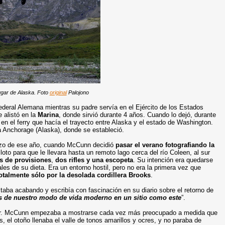
ugar de Alaska. Foto
original
Palojono
deral Alemana mientras su padre servía en el Ejército de los Estados
 alistó en la
Marina
, donde sirvió durante 4 años. Cuando lo dejó, durante
o en el ferry que hacía el trayecto entre Alaska y el estado de Washington.
 Anchorage (Alaska), donde se estableció.
rzo de ese año, cuando McCunn decidió
pasar el verano fotografiando la
loto para que le llevara hasta un remoto lago cerca del río Coleen, al sur
os de provisiones
,
dos rifles y una escopeta
. Su intención era quedarse
es de su dieta. Era un entorno hostil, pero no era la primera vez que
otalmente sólo por la desolada cordillera Brooks
.
aba acabando y escribía con fascinación en su diario sobre el retorno de
os de nuestro modo de vida moderno en un sitio como este
”.
iar. McCunn empezaba a mostrarse cada vez más preocupado a medida que
s, el otoño llenaba el valle de tonos amarillos y ocres, y no paraba de