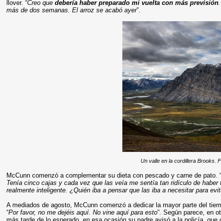
llover. “
Creo que
debería haber preparado mi vuelta con más previsión
más de dos semanas. El arroz se acabó ayer
”.
Un valle en la cordillera Brooks. 
McCunn comenzó a complementar su dieta con pescado y carne de pato. 
Tenía cinco cajas y cada vez que las veía me sentía tan ridículo de habe
realmente inteligente. ¿Quién iba a pensar que las iba a necesitar para ev
A mediados de agosto, McCunn comenzó a dedicar la mayor parte del tiemp
“
Por favor, no me dejéis aquí. No vine aquí para esto
”. Según parece, en o
más tarde de lo esperado, en esa ocasión su padre avisó a la policía, que