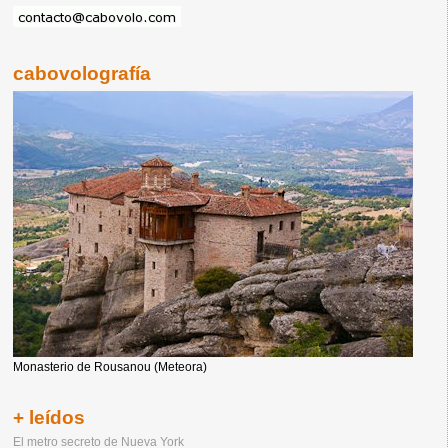
cabovolografía
Monasterio de Rousanou (Meteora)
+ leídos
El metro secreto de Nueva York