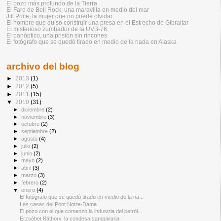
El pozo más profundo de la Tierra
El Faro de Bell Rock, una maravilla en medio del mar
Jill Price, la mujer que no puede olvidar
El hombre que quiso construir una presa en el Estrecho de Gibraltar
El misterioso zumbador de la UVB-76
El panóptico, una prisión sin rincones
El fotógrafo que se quedó tirado en medio de la nada en Alaska
archivo del blog
►
2013
(1)
►
2012
(5)
►
2011
(15)
▼
2010
(31)
►
diciembre
(2)
►
noviembre
(3)
►
octubre
(2)
►
septiembre
(2)
►
agosto
(4)
►
julio
(2)
►
junio
(2)
►
mayo
(2)
►
abril
(3)
►
marzo
(3)
►
febrero
(2)
▼
enero
(4)
El fotógrafo que se quedó tirado en medio de la na...
Las casas del Pont Notre-Dame
El pozo con el que comenzó la industria del petról...
Erzsébet Báthory, la condesa sanguinaria