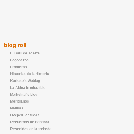
blog roll
El Baul de Josete
Fogonazos
Fronteras
Historias de la Historia
Kurioso's Weblog
La Aldea Irreductible
Maikelnai's blog
Meridianos
Naukas
OvejasElectricas
Recuerdos de Pandora
Rescoldos en la trébede