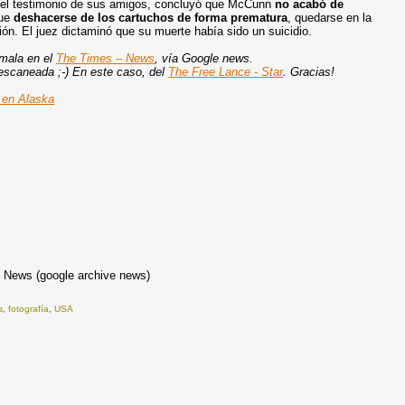
ta el testimonio de sus amigos, concluyó que McCunn
no acabó de
fue
deshacerse de los cartuchos de forma prematura
, quedarse en la
ión. El juez dictaminó que su muerte había sido un suicidio.
 mala en el
The Times – News
, vía Google news.
 escaneada ;-) En este caso, del
The Free Lance - Star
. Gracias!
a en Alaska
 News (google archive news)
s
,
fotografía
,
USA