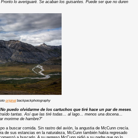
. Pronto lo averiguaré. Se acaban los guisantes. Puede ser que no duren
Foto
original
backpackphotography
“
No puedo olvidarme de los cartuchos que tiré hace un par de meses
.
r traído tantas. Así que las tiré todas… al lago… menos una docena…
itar morirme de hambre?
”
o a buscar comida. Sin rastro del avión, la angustia de McCunn crecía.
tra de sus estancias en la naturaleza, McCunn también había regresado
 comenzó a buscarlo. A su regreso McCunn pidió a su padre que no lo