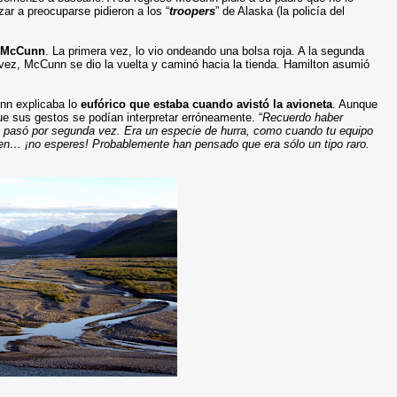
ar a preocuparse pidieron a los “
troopers
” de Alaska (la policía del
e McCunn
. La primera vez, lo vio ondeando una bolsa roja. A la segunda
vez, McCunn se dio la vuelta y caminó hacia la tienda. Hamilton asumió
unn explicaba lo
eufórico que estaba cuando avistó la avion
eta
. Aunque
ue sus gestos se podían interpretar erróneamente. “
Recuerdo haber
 pasó por segunda vez. Era un especie de hurra, como cuando tu equipo
ien… ¡no esperes! Probablemente han pensado que era sólo un tipo raro.