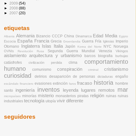
►
2009
(54)
►
2008
(88)
►
2007
(20)
etiquetas
Alemania
Edad Media
Bizancio
CCCP
China
Dinamarca
Albania
Egipto
España
Francia
Grecia
Guerra Fría
Imperio
Escocia
Iglesias
Groenlandia
Inglaterra
Islas
Italia
Otomano
Japón
NYC
Noruega
Korea del Norte
Segunda Guerra Mundial
Venezia
OVNIs
Vikingos
Revolución Rusa
aislamiento
arquitectura y urbanismo
barcos
biografia
burbujas
comportamiento
catásfrofes
clima
civilización perdida
humano
conspiración
cristianismo
comunismo
criminal
curiosidad
delirios
desaparición de personas
engaño
dictaduras
historia
fracaso
evasiones
extinción
hombre
escándalo financiero
faros
inventos
mar
ingeniería
leyenda
lugares remotos
santo
misterio
religión
minorías
monasterios
piratas
ruinas
ruinas
micropaíses
tecnología
vivir diferente
industriales
utopía
seguidores