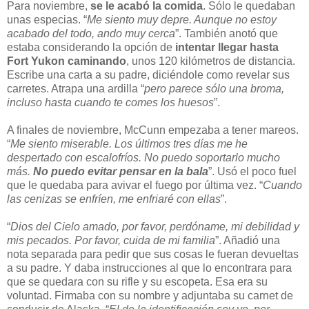
Para noviembre,
se le acabó la comida
. Sólo le quedaban
unas especias. “
Me siento muy depre. Aunque no estoy
acabado del todo, ando muy cerca
”. También anotó que
estaba considerando la opción de
intentar llegar hasta
Fort Yukon caminando
, unos 120 kilómetros de distancia.
Escribe una carta a su padre, diciéndole como revelar sus
carretes. Atrapa una ardilla “
pero parece sólo una broma,
incluso hasta cuando te comes los huesos
”.
A finales de noviembre, McCunn empezaba a tener mareos.
“
Me siento miserable. Los últimos tres días me he
despertado con escalofríos. No puedo soportarlo mucho
más.
No puedo evitar pensar en la bala
”. Usó el poco fuel
que le quedaba para avivar el fuego por última vez. “
Cuando
las cenizas se enfríen, me enfriaré con ellas
”.
“
Dios del Cielo amado, por favor, perdóname, mi debilidad y
mis pecados. Por favor, cuida de mi familia
”. Añadió una
nota separada para pedir que sus cosas le fueran devueltas
a su padre. Y daba instrucciones al que lo encontrara para
que se quedara con su rifle y su escopeta. Esa era su
voluntad. Firmaba con su nombre y adjuntaba su carnet de