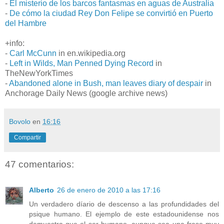
-
El misterio de los barcos fantasmas en aguas de Australia
-
De cómo la ciudad Rey Don Felipe se convirtió en Puerto
del Hambre
+info:
-
Carl McCunn
in en.wikipedia.org
-
Left in Wilds, Man Penned Dying Record
in
TheNewYorkTimes
-
Abandoned alone in Bush, man leaves diary of despair
in
Anchorage Daily News (google archive news)
Bovolo
en
16:16
Compartir
47 comentarios:
Alberto
26 de enero de 2010 a las 17:16
Un verdadero díario de descenso a las profundidades del
psique humano. El ejemplo de este estadounidense nos