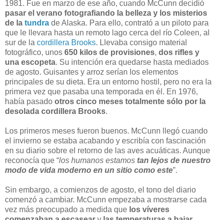
1981. Fue en marzo de ese año, cuando McCunn decidió
pasar el verano fotografiando la belleza y los misterios
de la
tundra
de Alaska. Para ello, contrató a un piloto para
que le llevara hasta un remoto lago cerca del río Coleen, al
sur de la
cordillera Brooks
. Llevaba consigo material
fotográfico, unos
650 kilos de provisiones
,
dos rifles y
una escopeta
. Su intención era quedarse hasta mediados
de agosto. Guisantes y arroz serían los elementos
principales de su dieta. Era un entorno hostil, pero no era la
primera vez que pasaba una temporada en él. En 1976,
había pasado
otros cinco meses totalmente sólo por la
desolada cordillera Brooks
.
Los primeros meses fueron buenos. McCunn llegó cuando
el invierno se estaba acabando y escribía con fascinación
en su diario sobre el retorno de las aves acuáticas. Aunque
reconocía que “
los humanos estamos
tan lejos de nuestro
modo de vida moderno en un sitio como este
”.
Sin embargo, a comienzos de agosto, el tono del diario
comenzó a cambiar. McCunn empezaba a mostrarse cada
vez más preocupado a medida que
los víveres
comenzaban a escasear
y
las temperaturas a bajar
.