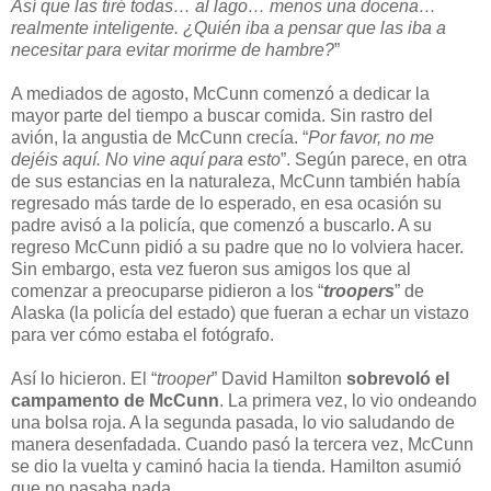
Así que las tiré todas… al lago… menos una docena…
realmente inteligente. ¿Quién iba a pensar que las iba a
necesitar para evitar morirme de hambre?
”
A mediados de agosto, McCunn comenzó a dedicar la
mayor parte del tiempo a buscar comida. Sin rastro del
avión, la angustia de McCunn crecía. “
Por favor, no me
dejéis aquí. No vine aquí para esto
”. Según parece, en otra
de sus estancias en la naturaleza, McCunn también había
regresado más tarde de lo esperado, en esa ocasión su
padre avisó a la policía, que comenzó a buscarlo. A su
regreso McCunn pidió a su padre que no lo volviera hacer.
Sin embargo, esta vez fueron sus amigos los que al
comenzar a preocuparse pidieron a los “
troopers
” de
Alaska (la policía del estado) que fueran a echar un vistazo
para ver cómo estaba el fotógrafo.
Así lo hicieron. El “
trooper
” David Hamilton
sobrevoló el
campamento de McCunn
. La primera vez, lo vio ondeando
una bolsa roja. A la segunda pasada, lo vio saludando de
manera desenfadada. Cuando pasó la tercera vez, McCunn
se dio la vuelta y caminó hacia la tienda. Hamilton asumió
que no pasaba nada.