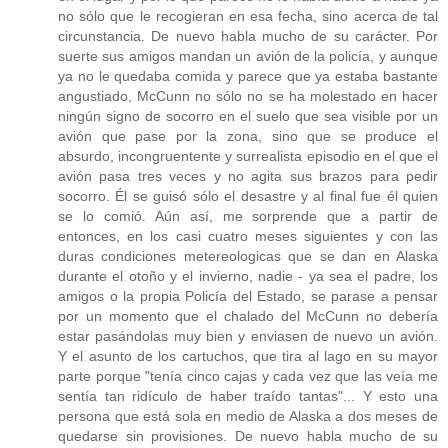
no sólo que le recogieran en esa fecha, sino acerca de tal
circunstancia. De nuevo habla mucho de su carácter. Por
suerte sus amigos mandan un avión de la policía, y aunque
ya no le quedaba comida y parece que ya estaba bastante
angustiado, McCunn no sólo no se ha molestado en hacer
ningún signo de socorro en el suelo que sea visible por un
avión que pase por la zona, sino que se produce el
absurdo, incongruentente y surrealista episodio en el que el
avión pasa tres veces y no agita sus brazos para pedir
socorro. Él se guisó sólo el desastre y al final fue él quien
se lo comió. Aún así, me sorprende que a partir de
entonces, en los casi cuatro meses siguientes y con las
duras condiciones metereologicas que se dan en Alaska
durante el otoño y el invierno, nadie - ya sea el padre, los
amigos o la propia Policía del Estado, se parase a pensar
por un momento que el chalado del McCunn no debería
estar pasándolas muy bien y enviasen de nuevo un avión.
Y el asunto de los cartuchos, que tira al lago en su mayor
parte porque "tenía cinco cajas y cada vez que las veía me
sentía tan ridículo de haber traído tantas"... Y esto una
persona que está sola en medio de Alaska a dos meses de
quedarse sin provisiones. De nuevo habla mucho de su