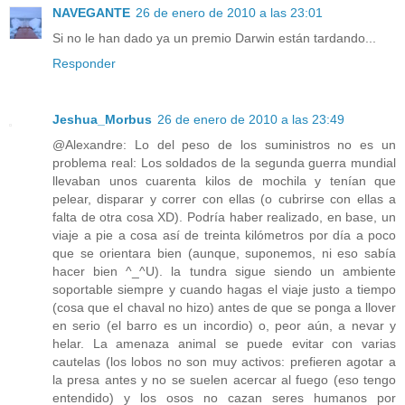
NAVEGANTE
26 de enero de 2010 a las 23:01
Si no le han dado ya un premio Darwin están tardando...
Responder
Jeshua_Morbus
26 de enero de 2010 a las 23:49
@Alexandre: Lo del peso de los suministros no es un
problema real: Los soldados de la segunda guerra mundial
llevaban unos cuarenta kilos de mochila y tenían que
pelear, disparar y correr con ellas (o cubrirse con ellas a
falta de otra cosa XD). Podría haber realizado, en base, un
viaje a pie a cosa así de treinta kilómetros por día a poco
que se orientara bien (aunque, suponemos, ni eso sabía
hacer bien ^_^U). la tundra sigue siendo un ambiente
soportable siempre y cuando hagas el viaje justo a tiempo
(cosa que el chaval no hizo) antes de que se ponga a llover
en serio (el barro es un incordio) o, peor aún, a nevar y
helar. La amenaza animal se puede evitar con varias
cautelas (los lobos no son muy activos: prefieren agotar a
la presa antes y no se suelen acercar al fuego (eso tengo
entendido) y los osos no cazan seres humanos por