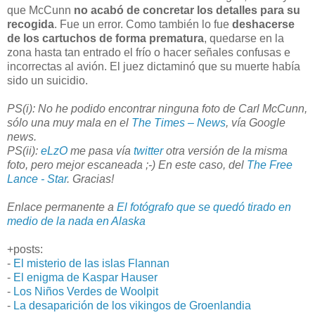
que McCunn
no acabó de concretar los detalles para su
recogida
. Fue un error. Como también lo fue
deshacerse
de los cartuchos de forma prematura
, quedarse en la
zona hasta tan entrado el frío o hacer señales confusas e
incorrectas al avión. El juez dictaminó que su muerte había
sido un suicidio.
PS(i): No he podido encontrar ninguna foto de Carl McCunn,
sólo una muy mala en el
The Times – News
, vía Google
news.
PS(ii):
eLzO
me pasa vía
twitter
otra versión de la misma
foto, pero mejor escaneada ;-) En este caso, del
The Free
Lance - Star
. Gracias!
Enlace permanente a
El fotógrafo que se quedó tirado en
medio de la nada en Alaska
+posts:
-
El misterio de las islas Flannan
-
El enigma de Kaspar Hauser
-
Los Niños Verdes de Woolpit
-
La desaparición de los vikingos de Groenlandia