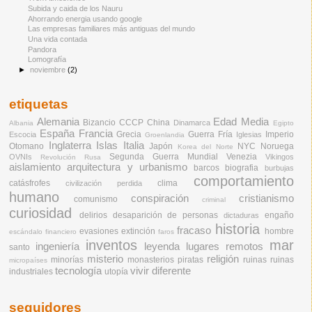
Subida y caida de los Nauru
Ahorrando energia usando google
Las empresas familiares más antiguas del mundo
Una vida contada
Pandora
Lomografía
►
noviembre
(2)
etiquetas
Alemania
Edad Media
Bizancio
CCCP
China
Dinamarca
Albania
Egipto
España
Francia
Grecia
Guerra Fría
Imperio
Escocia
Iglesias
Groenlandia
Inglaterra
Islas
Italia
Otomano
Japón
NYC
Noruega
Korea del Norte
Segunda Guerra Mundial
Venezia
OVNIs
Vikingos
Revolución Rusa
aislamiento
arquitectura y urbanismo
barcos
biografia
burbujas
comportamiento
catásfrofes
clima
civilización perdida
humano
conspiración
cristianismo
comunismo
criminal
curiosidad
delirios
desaparición de personas
engaño
dictaduras
historia
fracaso
evasiones
extinción
hombre
escándalo financiero
faros
inventos
mar
ingeniería
leyenda
lugares remotos
santo
misterio
religión
minorías
monasterios
piratas
ruinas
ruinas
micropaíses
tecnología
vivir diferente
industriales
utopía
seguidores