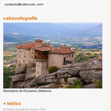
cabovolografía
Monasterio de Rousanou (Meteora)
+ leídos
El metro secreto de Nueva York