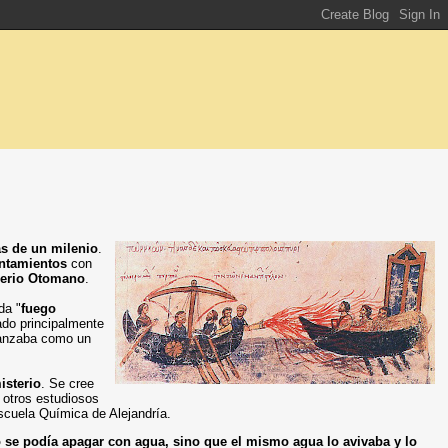
s de un milenio
.
entamientos
con
erio Otomano
.
da "
fuego
ado principalmente
 lanzaba como un
isterio
. Se cree
e otros estudiosos
Escuela Química de Alejandría.
 se podía apagar con agua, sino que el mismo agua lo avivaba y lo