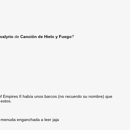
valyrio
de
Canción de Hielo y Fuego
?
e of Empires II había unos barcos (no recuerdo su nombre) que
estos.
o, menuda enganchada a leer jaja