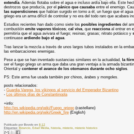
extendía
. Además flotaba sobre el agua e incluso ardía bajo ella. Este he
destrozos que producía, por el
pánico que causaba
entre el enemigo. Cau
las supersticiones
que habían surgido en torno a él, un fuego que el agua
griego era un arma difícil de controlar y no era del todo raro que acabara i
Estudios recientes han dado como siete los
posibles ingredientes
del ar
combustión
emite vapores tóxicos
;
cal viva
, que
reacciona
al entrar en
c
permitiría que el agua avivara el fuego; resinas; grasas; nitrato potásico y
continuase
ardiendo bajo el agua
.
Tras lanzar la mezcla
a través de unos largos tubos instalados en la emba
las embarcaciones enemigas
.
Pese a que se han inventado sustancias similares en la actualidad,
la fór
ser el fuego griego un arma que daba una gran ventaja a la armada bizantin
Oriental y
contener el avance de los otomanos durante ocho siglos
.
PS: Este arma fue usada también por chinos, árabes y mongoles.
posts relacionados:
-
Guardia Varega, los vikingos al servicio del Emperador Bizantino
-
Los últimos días de Constantinopla
+info:
http://es.wikipedia.org/wiki/Fuego_griego
(castellano)
http://en.wikipedia.org/wiki/Greek_fire
(English)
Publicado por
Bovolo
en
8:12
Etiquetas:
Bizancio
,
Edad Media
,
historia
,
misterio
,
misterio historico