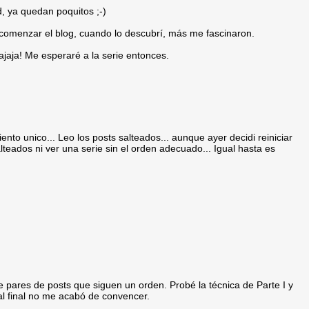
d, ya quedan poquitos ;-)
comenzar el blog, cuando lo descubrí, más me fascinaron.
jajaja! Me esperaré a la serie entonces.
miento unico... Leo los posts salteados... aunque ayer decidi reiniciar
lteados ni ver una serie sin el orden adecuado... Igual hasta es
de pares de posts que siguen un orden. Probé la técnica de Parte I y
 al final no me acabó de convencer.