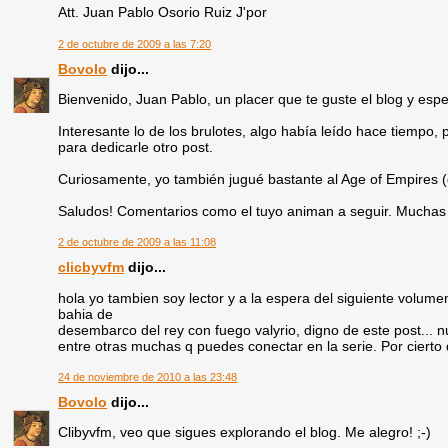
Att. Juan Pablo Osorio Ruiz J'por
2 de octubre de 2009 a las 7:20
Bovolo
dijo...
Bienvenido, Juan Pablo, un placer que te guste el blog y espe
Interesante lo de los brulotes, algo había leído hace tiempo,
para dedicarle otro post.
Curiosamente, yo también jugué bastante al Age of Empires (qu
Saludos! Comentarios como el tuyo animan a seguir. Muchas 
2 de octubre de 2009 a las 11:08
clicbyvfm
dijo...
hola yo tambien soy lector y a la espera del siguiente volume
bahia de
desembarco del rey con fuego valyrio, digno de este post... n
entre otras muchas q puedes conectar en la serie. Por cierto
24 de noviembre de 2010 a las 23:48
Bovolo
dijo...
Clibyvfm, veo que sigues explorando el blog. Me alegro! ;-)