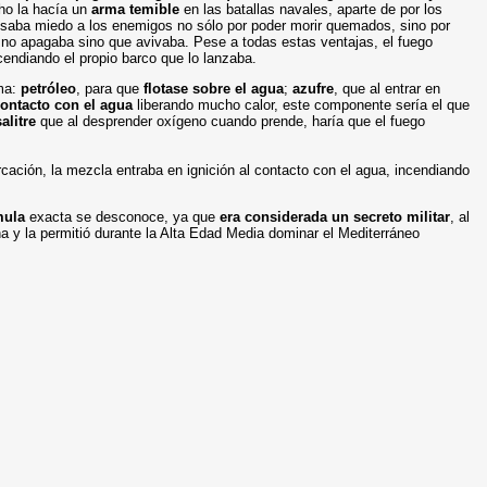
cho la hacía un
arma temible
en las batallas navales, aparte de por los
saba miedo a los enemigos no sólo por poder morir quemados, sino por
 no apagaba sino que avivaba. Pese a todas estas ventajas, el fuego
ncendiando el propio barco que lo lanzaba.
ma:
petróleo
, para que
flotase sobre el agua
;
azufre
, que al entrar en
ontacto con el agua
liberando mucho calor, este componente sería el que
salitre
que al desprender oxígeno cuando prende, haría que
el fuego
rcación,
la mezcla entraba en ignición al contacto con el agua, incendiando
mula
exacta se desconoce, ya que
era considerada un secreto militar
, al
a y la permitió durante la Alta Edad Media dominar el Mediterráneo