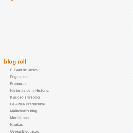
blog roll
El Baul de Josete
Fogonazos
Fronteras
Historias de la Historia
Kurioso's Weblog
La Aldea Irreductible
Maikelnai's blog
Meridianos
Naukas
OvejasElectricas