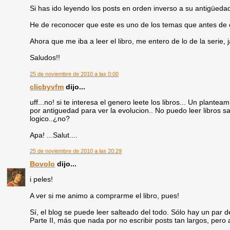
Si has ido leyendo los posts en orden inverso a su antigüeda
He de reconocer que este es uno de los temas que antes de 
Ahora que me iba a leer el libro, me entero de lo de la serie, 
Saludos!!
25 de noviembre de 2010 a las 0:00
clicbyvfm
dijo...
uff...no! si te interesa el genero leete los libros... Un plantea
por antiguedad para ver la evolucion.. No puedo leer libros sa
logico..¿no?
Apa! ...Salut....
25 de noviembre de 2010 a las 20:29
Bovolo
dijo...
i peles!
A ver si me animo a comprarme el libro, pues!
Sí, el blog se puede leer salteado del todo. Sólo hay un par 
Parte II, más que nada por no escribir posts tan largos, pero