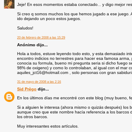
Jeje! En esos momentos estaba conectado... y digo mejor re
Si creo q somos muchos los que hemos jugado a ese juego. A
ido dejando un poco estos juegos.
Saludos!
20 de febrero de 2008 a las 15:29
Anónimo dijo...
Hola a todos, estuve leyendo todo esto, y esta demasiado inter
encontro indicios no terrestres para hacer esa famosa arma, 
conocia su formula, bueno mi pregunta seria si dicho fuego se
98% de oxigeno) y como lo controlaban, al igual con el mar 
aquiles_jct16@hotmail.com , solo personas con gran sabiduria
31 de mayo de 2008 a las 2:16
Sid Prègo
dijo...
En los últimos días me encontré con este blog (muy bueno, fel
Si a alguien le interesa (ahora mismo o quizás después) los 
aunque creo que este nombre hacía referencia a los barcos d
los otros barcos.
Muy interesantes estos artículos.