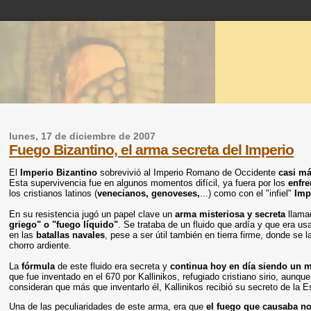
lunes, 17 de diciembre de 2007
Fuego Bizantino, el arma secreta del Imperio
El
Imperio Bizantino
sobrevivió al Imperio Romano de Occidente
casi má
Esta supervivencia fue en algunos momentos difícil, ya fuera por los
enfr
los cristianos latinos (
venecianos, genoveses,
...) como con el "infiel"
Imp
En su resistencia jugó un papel clave un
arma misteriosa y secreta
llama
griego" o "fuego líquido"
. Se trataba de un fluido que ardía y que era us
en las
batallas navales
, pese a ser útil también en tierra firme, donde se
chorro ardiente.
La
fórmula
de este fluido era secreta y
continua hoy en día siendo un m
que fue inventado en el 670 por Kallinikos, refugiado cristiano sirio, aunqu
consideran que más que inventarlo él, Kallinikos recibió su secreto de la 
Una de las peculiaridades de este arma, era que
el fuego que causaba no