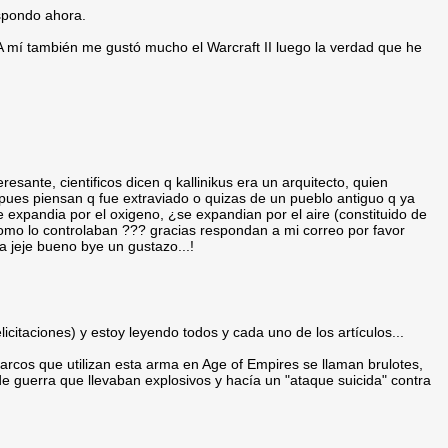
spondo ahora.
 mí también me gustó mucho el Warcraft II luego la verdad que he
esante, cientificos dicen q kallinikus era un arquitecto, quien
pues piensan q fue extraviado o quizas de un pueblo antiguo q ya
 expandia por el oxigeno, ¿se expandian por el aire (constituido de
como lo controlaban ??? gracias respondan a mi correo por favor
 jeje bueno bye un gustazo...!
icitaciones) y estoy leyendo todos y cada uno de los artículos...
barcos que utilizan esta arma en Age of Empires se llaman brulotes,
e guerra que llevaban explosivos y hacía un "ataque suicida" contra