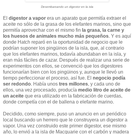
Desembarcando un digestor en la isla
El
digestor a vapor
era un aparato que permitía extraer el
aceite no sólo de la grasa de los elefantes marinos, sino que
permitía aprovechar con el mismo fin
la grasa, la carne y
los huesos de animales mucho más pequeños
. Y es aquí
donde Hatch reparó en la oportunidad de negocio que le
podrían suponer los pingüinos de la isla, que, al contrario
que los elefantes marinos, todavía abundaban en la isla, y
eran más fáciles de cazar. Después de realizar una serie de
experimentos con ellos, se convenció que los digestores
funcionarían bien con los pingüinos y, aunque le llevó un
tiempo perfeccionar el proceso, así fue. El
negocio podía
ser redondo
. Había unos
tres millones
, y cada uno de
ellos, una vez procesado, producía
medio litro de aceite de
un aceite
que era utilizado en la fabricación de cuerdas,
donde competía con el de ballena o elefante marino.
Decidido, como siempre, puso un anuncio en un periódico
local buscando un herrero que le construyera un digestor a
vapor. Una vez construido este primer digestor, ese mismo
año, lo envió a la isla de Macquarie con el carbón y madera