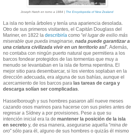
Joseph Hatch en torno a 1884 |
The Encyclopedia of New Zealand
La isla no tenía árboles y tenía una apariencia desolada.
Otro de sus primeros visitantes, el Capitán Douglass del
Mariner, en 1822 la
describiría
como “
el lugar de exilio más
miserable que pueda imaginarse,
nada puede garantizar a
una criatura civilizada vivir en un territorio así
”. Además,
no contaba con ningún puerto natural que permitiera a los
barcos fondear protegidos de las tormentas que muy a
menudo se levantaban en la isla de forma repentina. El
mejor sitio para desembarcar, si los vientos soplaban en la
dirección adecuada, era alguna de sus bahías, aunque el
acercamiento de los barcos para
las tareas de carga y
descarga solían ser complicadas
.
Hasselborough y sus hombres pasaron allí nueve meses
cazando osos marinos para hacerse con sus pieles antes de
regresar a Sídney a por provisiones. Pese a que su
intención inicial era la de
mantener la posición de la isla
en secreto
y, de esa manera, asegurarse aquella “
mina de
oro
” sólo para él, alguno de sus hombres o quizás él mismo