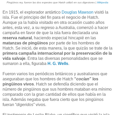
Pingüinos rey, fueron las dos especies que Hatch utilizó en sus digestores |
Wikipedia
En 1915, el explorador antártico
Douglas Mawson
visitó la
isla. Fue el principio del fin para el negocio de Hatch.
Aunque ya la había visitado en otra ocasión cuatro años
antes, esta vez, a su regreso a Australia, comenzó a hacer
campaña en favor de que la isla fuera declarada una
reserva natural
, haciendo especial hincapié en las
matanzas de pingüinos
por parte de los hombres de
Hatch. Se inició, de esta manera, la que quizás se trate de la
primera campaña internacional por la preservación de la
vida salvaje
. Entra las diversas personalidades que se
sumaron a ella, figuraba
H. G. Wells
.
Fueron varios los periódicos británicos y australianos que
aseguraban que los hombres de Hatch
“
cocían
” los
pingüinos vivos
. Hatch se defendía diciendo que el
número de pingüinos que sus hombres mataban era mínimo
comparado con la gran cantidad de ellos que había en la
isla. Además negaba que fuera cierto que los pingüinos
fueran “
digeridos
” vivos.
El testimonio de Leslie Blake, un científico que visitó la isla