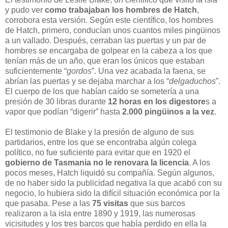
y pudo ver
como trabajaban los hombres de Hatch
,
corrobora esta versión. Según este científico, los hombres
de Hatch, primero, conducían unos cuantos miles pingüinos
a un vallado. Después, cerraban las puertas y un par de
hombres se encargaba de golpear en la cabeza a los que
tenían más de un año, que eran los únicos que estaban
suficientemente “
gordos
”. Una vez acabada la faena, se
abrían las puertas y se dejaba marchar a los “
delgaduchos
”.
El cuerpo de los que habían caído se sometería a una
presión de 30 libras durante
12 horas en los digestore
s a
vapor que podían “digerir” hasta
2.000 pingüinos a la vez
.
El testimonio de Blake y la presión de alguno de sus
partidarios, entre los que se encontraba algún colega
político, no fue suficiente para evitar que en 1920 el
gobierno de Tasmania no le renovara la licencia
. A los
pocos meses, Hatch liquidó su compañía. Según algunos,
de no haber sido la publicidad negativa la que acabó con su
negocio, lo hubiera sido la difícil situación económica por la
que pasaba. Pese a las
75 visitas
que sus barcos
realizaron a la isla entre 1890 y 1919, las numerosas
vicisitudes y los tres barcos que había perdido en ella la