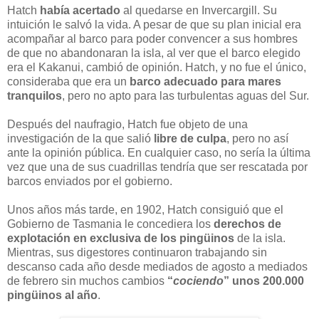
Hatch
había acertado
al quedarse en Invercargill. Su
intuición le salvó la vida. A pesar de que su plan inicial era
acompañar al barco para poder convencer a sus hombres
de que no abandonaran la isla, al ver que el barco elegido
era el Kakanui, cambió de opinión. Hatch, y no fue el único,
consideraba que era un
barco adecuado para mares
tranquilos
, pero no apto para las turbulentas aguas del Sur.
Después del naufragio, Hatch fue objeto de una
investigación de la que salió
libre de culpa
, pero no así
ante la opinión pública. En cualquier caso, no sería la última
vez que una de sus cuadrillas tendría que ser rescatada por
barcos enviados por el gobierno.
Unos años más tarde, en 1902, Hatch consiguió que el
Gobierno de Tasmania le concediera los
derechos de
explotación en exclusiva de los pingüinos
de la isla.
Mientras, sus digestores continuaron trabajando sin
descanso cada año desde mediados de agosto a mediados
de febrero sin muchos cambios
“
cociendo
” unos 200.000
pingüinos al año
.