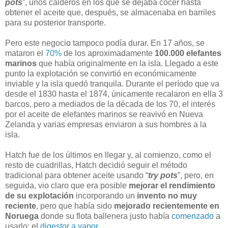
pots
”, unos calderos en los que se dejaba cocer hasta
obtener el aceite que, después, se almacenaba en barriles
para su posterior transporte.
Pero este negocio tampoco podía durar. En 17 años, se
mataron el
70%
de los aproximadamente
100.000 elefantes
marinos
que había originalmente en la isla. Llegado a este
punto la explotación se convirtió en económicamente
inviable y la isla quedó tranquila. Durante el período que va
desde el 1830 hasta el 1874, únicamente recalaron en ella 3
barcos, pero a mediados de la década de los 70, el interés
por el aceite de elefantes marinos se reavivó en Nueva
Zelanda y varias empresas enviaron a sus hombres a la
isla.
Hatch fue de los últimos en llegar y, al comienzo, como el
resto de cuadrillas, Hatch decidió seguir el método
tradicional para obtener aceite usando “
try pots
”, pero, en
seguida, vio claro que era posible
mejorar el rendimiento
de su explotación
incorporando un
invento no muy
reciente
, pero que había sido
mejorado recientemente en
Noruega
donde su flota ballenera justo había
comenzado
a
usarlo: el
digestor a vapor
.