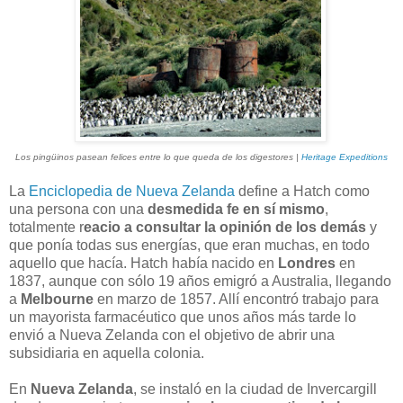
Los pingüinos pasean felices entre lo que queda de los digestores |
Heritage Expeditions
La
Enciclopedia de Nueva Zelanda
define a Hatch como
una persona con una
desmedida fe en sí mismo
,
totalmente r
eacio a consultar la opinión de los demás
y
que ponía todas sus energías, que eran muchas, en todo
aquello que hacía. Hatch había nacido en
Londres
en
1837, aunque con sólo 19 años emigró a Australia, llegando
a
Melbourne
en marzo de 1857. Allí encontró trabajo para
un mayorista farmacéutico que unos años más tarde lo
envió a Nueva Zelanda con el objetivo de abrir una
subsidiaria en aquella colonia.
En
Nueva Zelanda
, se instaló en la ciudad de Invercargill