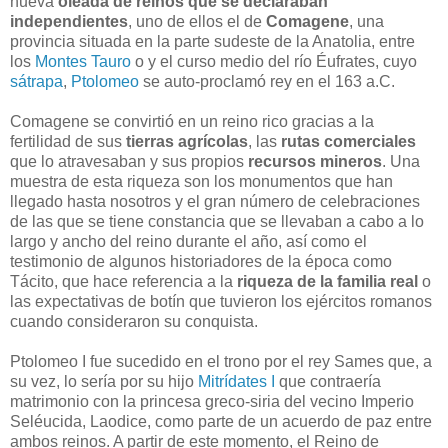
nueva
oleada de reinos que se declaraban
independientes
, uno de ellos el de
Comagene
, una
provincia situada en la parte sudeste de la Anatolia, entre
los
Montes Tauro
o y el curso medio del río Éufrates, cuyo
sátrapa
,
Ptolomeo
se auto-proclamó rey en el 163 a.C.
Comagene se convirtió en un reino rico gracias a la
fertilidad de sus
tierras agrícolas
, las
rutas comerciales
que lo atravesaban y sus propios
recursos mineros
. Una
muestra de esta riqueza son los monumentos que han
llegado hasta nosotros y el gran número de celebraciones
de las que se tiene constancia que se llevaban a cabo a lo
largo y ancho del reino durante el año, así como el
testimonio de algunos historiadores de la época como
Tácito, que hace referencia a la
riqueza de la familia real
o
las expectativas de botín que tuvieron los ejércitos romanos
cuando consideraron su conquista.
Ptolomeo I fue sucedido en el trono por el rey Sames que, a
su vez, lo sería por su hijo
Mitrídates I
que contraería
matrimonio con la princesa greco-siria del vecino Imperio
Seléucida, Laodice, como parte de un acuerdo de paz entre
ambos reinos. A partir de este momento, el Reino de