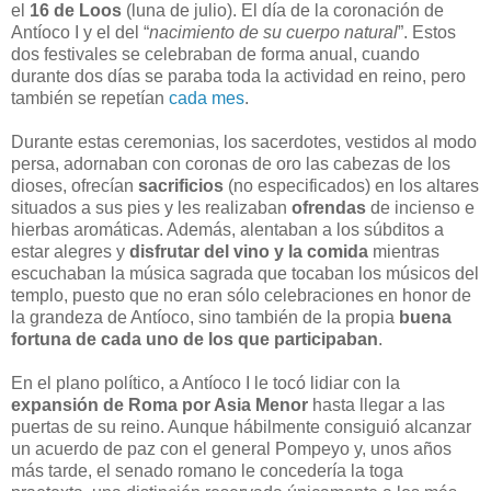
el
16 de Loos
(luna de julio). El día de la coronación de
Antíoco I y el del “
nacimiento de su cuerpo natural
”. Estos
dos festivales se celebraban de forma anual, cuando
durante dos días se paraba toda la actividad en reino, pero
también se repetían
cada mes
.
Durante estas ceremonias, los sacerdotes, vestidos al modo
persa, adornaban con coronas de oro las cabezas de los
dioses, ofrecían
sacrificios
(no especificados) en los altares
situados a sus pies y les realizaban
ofrendas
de incienso e
hierbas aromáticas. Además, alentaban a los súbditos a
estar alegres y
disfrutar del vino y la comida
mientras
escuchaban la música sagrada que tocaban los músicos del
templo, puesto que no eran sólo celebraciones en honor de
la grandeza de Antíoco, sino también de la propia
buena
fortuna de cada uno de los que participaban
.
En el plano político, a Antíoco I le tocó lidiar con la
expansión de Roma por Asia Menor
hasta llegar a las
puertas de su reino. Aunque hábilmente consiguió alcanzar
un acuerdo de paz con el general Pompeyo y, unos años
más tarde, el senado romano le concedería la toga