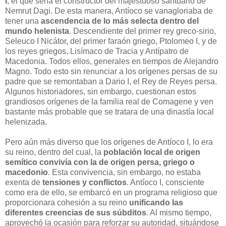
I
, el que sería el constructor del majestuoso santuario de
Nemrut Dagi. De esta manera, Antíoco se vanagloriaba de
tener una
ascendencia de lo más selecta dentro del
mundo helenista
. Descendiente del primer rey greco-sirio,
Seleuco I Nicátor, del primer faraón griego, Ptolomeo I, y de
los reyes griegos, Lisímaco de Tracia y Antípatro de
Macedonia. Todos ellos, generales en tiempos de Alejandro
Magno. Todo esto sin renunciar a los orígenes persas de su
padre que se remontaban a Dario I, el Rey de Reyes persa.
Algunos historiadores, sin embargo, cuestionan estos
grandiosos orígenes de la familia real de Comagene y ven
bastante más probable que se tratara de una dinastía local
helenizada.
Pero aún más diverso que los orígenes de Antíoco I, lo era
su reino, dentro del cual, la
población local de origen
semítico convivía con la de origen persa, griego o
macedonio
. Esta convivencia, sin embargo, no estaba
exenta de
tensiones y conflictos
. Antíoco I, consciente
como era de ello, se embarcó en un programa religioso que
proporcionara cohesión a su reino
unificando las
diferentes creencias de sus súbditos
. Al mismo tiempo,
aprovechó la ocasión para reforzar su autoridad, situándose