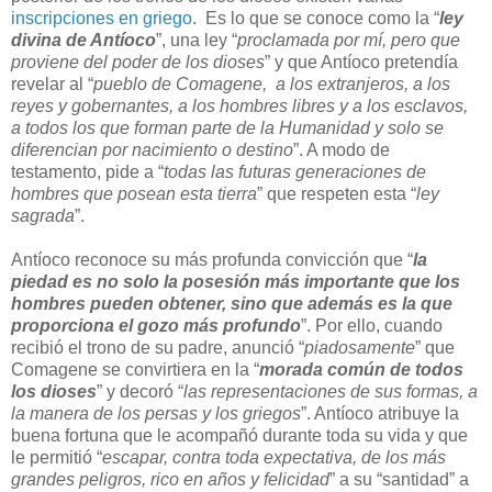
inscripciones en griego
. Es lo que se conoce como la “
ley
divina de Antíoco
”, una ley “
proclamada por mí, pero que
proviene del poder de los dioses
” y que Antíoco pretendía
revelar al “
pueblo de Comagene, a los extranjeros, a los
reyes y gobernantes, a los hombres libres y a los esclavos,
a todos los que forman parte de la Humanidad y solo se
diferencian por nacimiento o destino
”. A modo de
testamento, pide a “
todas las futuras generaciones de
hombres que posean esta tierra
” que respeten esta “
ley
sagrada
”.
Antíoco reconoce su más profunda convicción que “
la
piedad es no solo la posesión más importante que los
hombres pueden obtener, sino que además es la que
proporciona el gozo más profundo
”. Por ello, cuando
recibió el trono de su padre, anunció “
piadosamente
” que
Comagene se convirtiera en la “
morada común de todos
los dioses
” y decoró “
las representaciones de sus formas, a
la manera de los persas y los griegos
”. Antíoco atribuye la
buena fortuna que le acompañó durante toda su vida y que
le permitió “
escapar, contra toda expectativa, de los más
grandes peligros, rico en años y felicidad
” a su “santidad” a