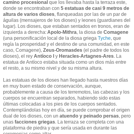
camino procesional
que los llevaba hasta la terraza este,
donde se encontraban con
5 estatuas de casi 9 metros de
altura de varios dioses
, flanqueadas por las de un par de
águilas (mensajeros de los dioses) y leones (guardianes del
lugar). Los dioses, que estaban sentados en tronos, eran de
izquierda a derecha:
Apolo-Mithra
, la diosa de
Comagene
(una personificación local de la diosa griega
Tyche
, que
regía la prosperidad y el destino de una comunidad, en este
caso, Comagene),
Zeus-Oromasdes
(el padre de todos los
dioses), el rey
Antíoco I
y
Heracles-Artagnes-Ares
. La
estatua de Antíoco estaba situada como un dios más entre
el resto, a su mismo nivel y de su misma altura.
Las estatuas de los dioses han llegado hasta nuestros días
en muy buen estado de conservación, aunque,
probablemente a causa de los terremotos, las cabezas y los
cuerpos se encuentran separados, habiendo sido estas
últimas colocadas a los pies de los cuerpos sentados.
Contemplándolas hoy en día, se puede comprobar el origen
dual de los dioses, con un
atuendo y peinado persas
, pero
unas
facciones griegas
. La terraza se completa con una
plataforma de piedra y que sería usada en durante las
ceremonias como altar.