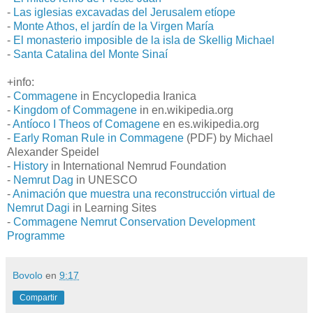
-
Las iglesias excavadas del Jerusalem etíope
-
Monte Athos, el jardín de la Virgen María
-
El monasterio imposible de la isla de Skellig Michael
-
Santa Catalina del Monte Sinaí
+info:
-
Commagene
in Encyclopedia Iranica
-
Kingdom of Commagene
in en.wikipedia.org
-
Antíoco I Theos of Comagene
en es.wikipedia.org
-
Early Roman Rule in Commagene
(PDF) by Michael
Alexander Speidel
-
History
in International Nemrud Foundation
-
Nemrut Dag
in UNESCO
-
Animación que muestra una reconstrucción virtual de
Nemrut Dagi
in Learning Sites
-
Commagene Nemrut Conservation Development
Programme
Bovolo
en
9:17
Compartir