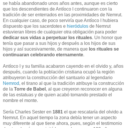
se había abandonado unos años antes, aunque es cierto
que los descendientes de Antíoco I continuaron con la
tradición de ser enterrados en las proximidades de Nemrut.
En cualquier caso, de poco serviría que Antíoco I hubiera
dispuesto que los sacerdotes e
hieródulos
de Nemrut
estuvieran libres de cualquier otra obligación para poder
dedicar sus vidas a perpetuar los rituales
. Un honor que
tenía que pasar a sus hijos y después a los hijos de sus
hijos y así sucesivamente, de manera que
los rituales se
continuaran celebrando eternamente
.
Antíoco I y su familia acabaron cayendo en el olvido y, años
después, cuando la población cristiana ocupó la región
atribuyeron la construcción del santuario al legendario
Nemrod
, el tirano al que la tradición atribuye la construcción
de la
Torre de Babel
, al que creyeron reconocer en alguna
de las estatuas y de quien acabó tomando prestado el
nombre el monte.
Sería Charles Sester en
1881
el que rescataría del olvido a
Nemrut. En aquel tiempo la zona debía tener un aspecto
muy diferente al que tiene ahora, pues, según el testimonio