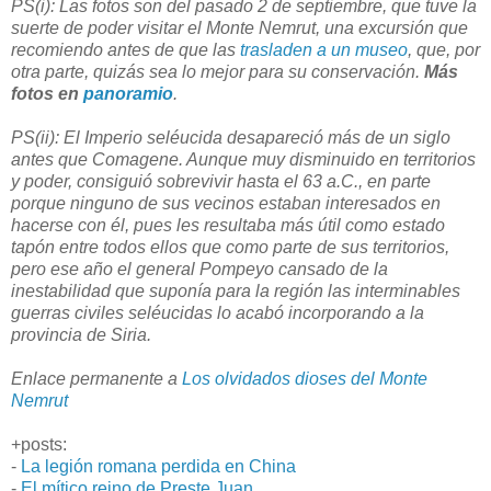
PS(i): Las fotos son del pasado 2 de septiembre, que tuve la
suerte de poder visitar el Monte Nemrut, una excursión que
recomiendo antes de que las
trasladen a un museo
, que, por
otra parte, quizás sea lo mejor para su conservación.
Más
fotos en
panoramio
.
PS(ii): El Imperio seléucida desapareció más de un siglo
antes que Comagene. Aunque muy disminuido en territorios
y poder, consiguió sobrevivir hasta el 63 a.C., en parte
porque ninguno de sus vecinos estaban interesados en
hacerse con él, pues les resultaba más útil como estado
tapón entre todos ellos que como parte de sus territorios,
pero ese año el general Pompeyo cansado de la
inestabilidad que suponía para la región las interminables
guerras civiles seléucidas lo acabó incorporando a la
provincia de Siria.
Enlace permanente a
Los olvidados dioses del Monte
Nemrut
+posts:
-
La legión romana perdida en China
-
El mítico reino de Preste Juan