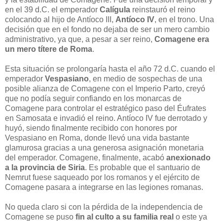
en el 39 d.C. el emperador
Calígula
reinstauró el reino
colocando al hijo de Antíoco III,
Antíoco IV
, en el trono. Una
decisión que en el fondo no dejaba de ser un mero cambio
administrativo, ya que, a pesar a ser reino,
Comagene era
un mero títere de Roma
.
Esta situación se prolongaría hasta el año 72 d.C. cuando el
emperador
Vespasiano
, en medio de sospechas de una
posible alianza de Comagene con el Imperio Parto, creyó
que no podía seguir confiando en los monarcas de
Comagene para controlar el estratégico paso del Éufrates
en Samosata e invadió el reino. Antíoco IV fue derrotado y
huyó, siendo finalmente recibido con honores por
Vespasiano en Roma, donde llevó una vida bastante
glamurosa gracias a una generosa asignación monetaria
del emperador. Comagene, finalmente, acabó
anexionado
a la provincia de Siria
. Es probable que el santuario de
Nemrut fuese saqueado por los romanos y el ejército de
Comagene pasara a integrarse en las legiones romanas.
No queda claro si con la pérdida de la independencia de
Comagene se puso
fin al culto a su familia real
o este ya