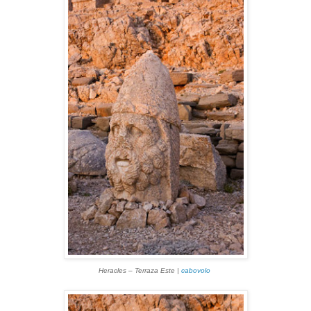
Heracles
–
Terraza Este |
cabovolo