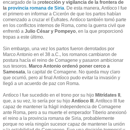
encargado de la p
rotección y vigilancia de la frontera de
la
provincia romana de Siria
. De esta manera, Antíoco I fue
el primero en informar a Cicerón de que los partos habían
comenzado a cruzar el Éufrates. Antíoco también tomó parte
en los conflictos internos de Roma, como la guerra civil que
enfrentó a
Julio César y Pompeyo
, en la que proporcionó
tropas a este último.
Sin embargo, una vez los partos fueron derrotados por
Marco Antonio en el 38 a.C., los romanos cambiaron de
postura hacía el reino de Comagene y pasaron ambicionar
sus tesoros.
Marco Antonio ordenó poner cerco a
Samosata
, la capital de Comagene. No queda muy claro
que ocurrió, pero al final Antíoco pudo evitar la invasión y
llegó a un acuerdo de paz con Roma.
Antíoco I fue sucedido en el trono por su hijo
Mitrídates II
,
que, a su vez, lo sería por su hijo
Antíoco III
. Antítoco III fue
capaz de mantener la frágil independencia de Comagene
ante Roma, pero a su muerte el emperador Tiberio anexionó
el reino a la provincia romana de Siria, probablemente
porque no veía ningún sucesor capaz de mantener la unión
y la estabilidad de Comagene. Fue una decisión temporal y