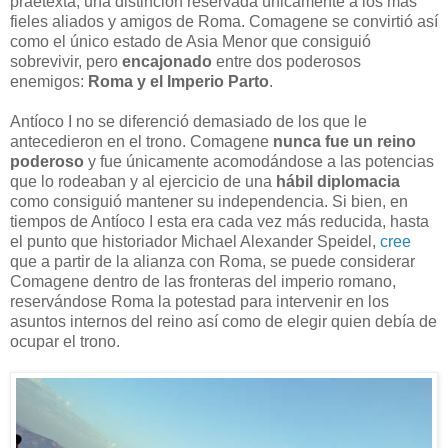
praetexta, una distinción reservada únicamente a los más
fieles aliados y amigos de Roma. Comagene se convirtió así
como el único estado de Asia Menor que consiguió
sobrevivir, pero
encajonado
entre dos poderosos
enemigos:
Roma y el Imperio Parto
.
Antíoco I no se diferenció demasiado de los que le
antecedieron en el trono. Comagene
nunca fue un reino
poderoso
y fue únicamente acomodándose a las potencias
que lo rodeaban y al ejercicio de una
hábil diplomacia
como consiguió mantener su independencia. Si bien, en
tiempos de Antíoco I esta era cada vez más reducida, hasta
el punto que historiador Michael Alexander Speidel,
cree
que a partir de la alianza con Roma, se puede considerar
Comagene dentro de las fronteras del imperio romano,
reservándose Roma la potestad para intervenir en los
asuntos internos del reino así como de elegir quien debía de
ocupar el trono.