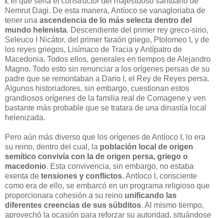
I
, el que sería el constructor del majestuoso santuario de
Nemrut Dagi. De esta manera, Antíoco se vanagloriaba de
tener una
ascendencia de lo más selecta dentro del
mundo helenista
. Descendiente del primer rey greco-sirio,
Seleuco I Nicátor, del primer faraón griego, Ptolomeo I, y de
los reyes griegos, Lisímaco de Tracia y Antípatro de
Macedonia. Todos ellos, generales en tiempos de Alejandro
Magno. Todo esto sin renunciar a los orígenes persas de su
padre que se remontaban a Dario I, el Rey de Reyes persa.
Algunos historiadores, sin embargo, cuestionan estos
grandiosos orígenes de la familia real de Comagene y ven
bastante más probable que se tratara de una dinastía local
helenizada.
Pero aún más diverso que los orígenes de Antíoco I, lo era
su reino, dentro del cual, la
población local de origen
semítico convivía con la de origen persa, griego o
macedonio
. Esta convivencia, sin embargo, no estaba
exenta de
tensiones y conflictos
. Antíoco I, consciente
como era de ello, se embarcó en un programa religioso que
proporcionara cohesión a su reino
unificando las
diferentes creencias de sus súbditos
. Al mismo tiempo,
aprovechó la ocasión para reforzar su autoridad, situándose