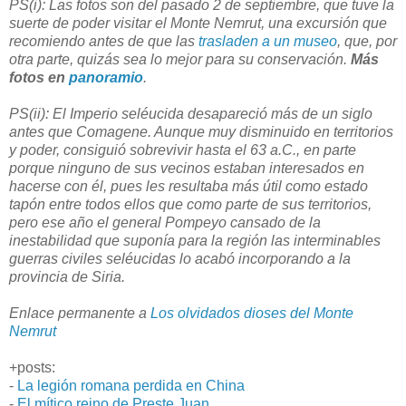
PS(i): Las fotos son del pasado 2 de septiembre, que tuve la
suerte de poder visitar el Monte Nemrut, una excursión que
recomiendo antes de que las
trasladen a un museo
, que, por
otra parte, quizás sea lo mejor para su conservación.
Más
fotos en
panoramio
.
PS(ii): El Imperio seléucida desapareció más de un siglo
antes que Comagene. Aunque muy disminuido en territorios
y poder, consiguió sobrevivir hasta el 63 a.C., en parte
porque ninguno de sus vecinos estaban interesados en
hacerse con él, pues les resultaba más útil como estado
tapón entre todos ellos que como parte de sus territorios,
pero ese año el general Pompeyo cansado de la
inestabilidad que suponía para la región las interminables
guerras civiles seléucidas lo acabó incorporando a la
provincia de Siria.
Enlace permanente a
Los olvidados dioses del Monte
Nemrut
+posts:
-
La legión romana perdida en China
-
El mítico reino de Preste Juan