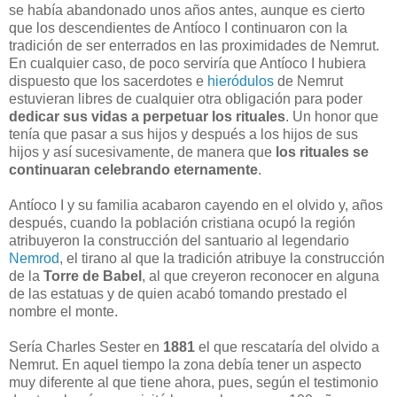
se había abandonado unos años antes, aunque es cierto
que los descendientes de Antíoco I continuaron con la
tradición de ser enterrados en las proximidades de Nemrut.
En cualquier caso, de poco serviría que Antíoco I hubiera
dispuesto que los sacerdotes e
hieródulos
de Nemrut
estuvieran libres de cualquier otra obligación para poder
dedicar sus vidas a perpetuar los rituales
. Un honor que
tenía que pasar a sus hijos y después a los hijos de sus
hijos y así sucesivamente, de manera que
los rituales se
continuaran celebrando eternamente
.
Antíoco I y su familia acabaron cayendo en el olvido y, años
después, cuando la población cristiana ocupó la región
atribuyeron la construcción del santuario al legendario
Nemrod
, el tirano al que la tradición atribuye la construcción
de la
Torre de Babel
, al que creyeron reconocer en alguna
de las estatuas y de quien acabó tomando prestado el
nombre el monte.
Sería Charles Sester en
1881
el que rescataría del olvido a
Nemrut. En aquel tiempo la zona debía tener un aspecto
muy diferente al que tiene ahora, pues, según el testimonio