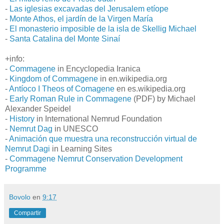
-
Las iglesias excavadas del Jerusalem etíope
-
Monte Athos, el jardín de la Virgen María
-
El monasterio imposible de la isla de Skellig Michael
-
Santa Catalina del Monte Sinaí
+info:
-
Commagene
in Encyclopedia Iranica
-
Kingdom of Commagene
in en.wikipedia.org
-
Antíoco I Theos of Comagene
en es.wikipedia.org
-
Early Roman Rule in Commagene
(PDF) by Michael
Alexander Speidel
-
History
in International Nemrud Foundation
-
Nemrut Dag
in UNESCO
-
Animación que muestra una reconstrucción virtual de
Nemrut Dagi
in Learning Sites
-
Commagene Nemrut Conservation Development
Programme
Bovolo
en
9:17
Compartir