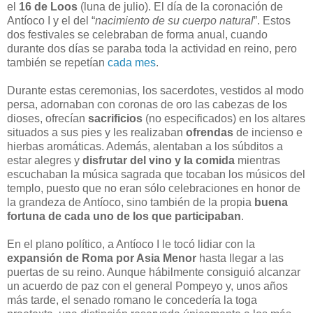
el
16 de Loos
(luna de julio). El día de la coronación de
Antíoco I y el del “
nacimiento de su cuerpo natural
”. Estos
dos festivales se celebraban de forma anual, cuando
durante dos días se paraba toda la actividad en reino, pero
también se repetían
cada mes
.
Durante estas ceremonias, los sacerdotes, vestidos al modo
persa, adornaban con coronas de oro las cabezas de los
dioses, ofrecían
sacrificios
(no especificados) en los altares
situados a sus pies y les realizaban
ofrendas
de incienso e
hierbas aromáticas. Además, alentaban a los súbditos a
estar alegres y
disfrutar del vino y la comida
mientras
escuchaban la música sagrada que tocaban los músicos del
templo, puesto que no eran sólo celebraciones en honor de
la grandeza de Antíoco, sino también de la propia
buena
fortuna de cada uno de los que participaban
.
En el plano político, a Antíoco I le tocó lidiar con la
expansión de Roma por Asia Menor
hasta llegar a las
puertas de su reino. Aunque hábilmente consiguió alcanzar
un acuerdo de paz con el general Pompeyo y, unos años
más tarde, el senado romano le concedería la toga