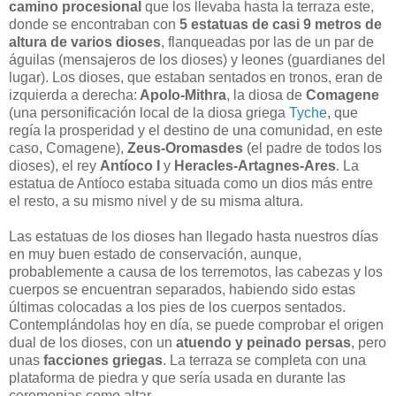
camino procesional
que los llevaba hasta la terraza este,
donde se encontraban con
5 estatuas de casi 9 metros de
altura de varios dioses
, flanqueadas por las de un par de
águilas (mensajeros de los dioses) y leones (guardianes del
lugar). Los dioses, que estaban sentados en tronos, eran de
izquierda a derecha:
Apolo-Mithra
, la diosa de
Comagene
(una personificación local de la diosa griega
Tyche
, que
regía la prosperidad y el destino de una comunidad, en este
caso, Comagene),
Zeus-Oromasdes
(el padre de todos los
dioses), el rey
Antíoco I
y
Heracles-Artagnes-Ares
. La
estatua de Antíoco estaba situada como un dios más entre
el resto, a su mismo nivel y de su misma altura.
Las estatuas de los dioses han llegado hasta nuestros días
en muy buen estado de conservación, aunque,
probablemente a causa de los terremotos, las cabezas y los
cuerpos se encuentran separados, habiendo sido estas
últimas colocadas a los pies de los cuerpos sentados.
Contemplándolas hoy en día, se puede comprobar el origen
dual de los dioses, con un
atuendo y peinado persas
, pero
unas
facciones griegas
. La terraza se completa con una
plataforma de piedra y que sería usada en durante las
ceremonias como altar.