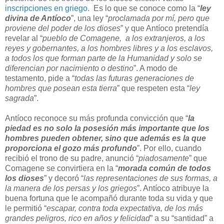
inscripciones en griego
. Es lo que se conoce como la “
ley
divina de Antíoco
”, una ley “
proclamada por mí, pero que
proviene del poder de los dioses
” y que Antíoco pretendía
revelar al “
pueblo de Comagene, a los extranjeros, a los
reyes y gobernantes, a los hombres libres y a los esclavos,
a todos los que forman parte de la Humanidad y solo se
diferencian por nacimiento o destino
”. A modo de
testamento, pide a “
todas las futuras generaciones de
hombres que posean esta tierra
” que respeten esta “
ley
sagrada
”.
Antíoco reconoce su más profunda convicción que “
la
piedad es no solo la posesión más importante que los
hombres pueden obtener, sino que además es la que
proporciona el gozo más profundo
”. Por ello, cuando
recibió el trono de su padre, anunció “
piadosamente
” que
Comagene se convirtiera en la “
morada común de todos
los dioses
” y decoró “
las representaciones de sus formas, a
la manera de los persas y los griegos
”. Antíoco atribuye la
buena fortuna que le acompañó durante toda su vida y que
le permitió “
escapar, contra toda expectativa, de los más
grandes peligros, rico en años y felicidad
” a su “santidad” a