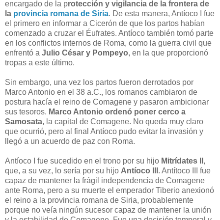
encargado de la p
rotección y vigilancia de la frontera de
la
provincia romana de Siria
. De esta manera, Antíoco I fue
el primero en informar a Cicerón de que los partos habían
comenzado a cruzar el Éufrates. Antíoco también tomó parte
en los conflictos internos de Roma, como la guerra civil que
enfrentó a
Julio César y Pompeyo
, en la que proporcionó
tropas a este último.
Sin embargo, una vez los partos fueron derrotados por
Marco Antonio en el 38 a.C., los romanos cambiaron de
postura hacía el reino de Comagene y pasaron ambicionar
sus tesoros.
Marco Antonio ordenó poner cerco a
Samosata
, la capital de Comagene. No queda muy claro
que ocurrió, pero al final Antíoco pudo evitar la invasión y
llegó a un acuerdo de paz con Roma.
Antíoco I fue sucedido en el trono por su hijo
Mitrídates II
,
que, a su vez, lo sería por su hijo
Antíoco III
. Antítoco III fue
capaz de mantener la frágil independencia de Comagene
ante Roma, pero a su muerte el emperador Tiberio anexionó
el reino a la provincia romana de Siria, probablemente
porque no veía ningún sucesor capaz de mantener la unión
y la estabilidad de Comagene. Fue una decisión temporal y