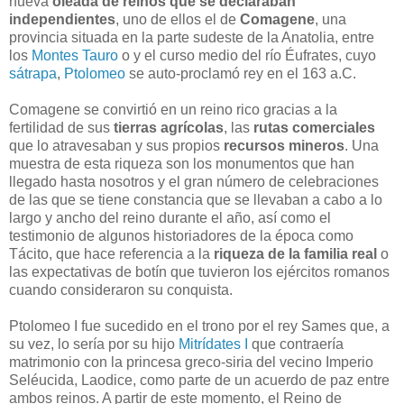
nueva
oleada de reinos que se declaraban
independientes
, uno de ellos el de
Comagene
, una
provincia situada en la parte sudeste de la Anatolia, entre
los
Montes Tauro
o y el curso medio del río Éufrates, cuyo
sátrapa
,
Ptolomeo
se auto-proclamó rey en el 163 a.C.
Comagene se convirtió en un reino rico gracias a la
fertilidad de sus
tierras agrícolas
, las
rutas comerciales
que lo atravesaban y sus propios
recursos mineros
. Una
muestra de esta riqueza son los monumentos que han
llegado hasta nosotros y el gran número de celebraciones
de las que se tiene constancia que se llevaban a cabo a lo
largo y ancho del reino durante el año, así como el
testimonio de algunos historiadores de la época como
Tácito, que hace referencia a la
riqueza de la familia real
o
las expectativas de botín que tuvieron los ejércitos romanos
cuando consideraron su conquista.
Ptolomeo I fue sucedido en el trono por el rey Sames que, a
su vez, lo sería por su hijo
Mitrídates I
que contraería
matrimonio con la princesa greco-siria del vecino Imperio
Seléucida, Laodice, como parte de un acuerdo de paz entre
ambos reinos. A partir de este momento, el Reino de