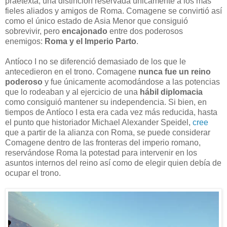
praetexta, una distinción reservada únicamente a los más
fieles aliados y amigos de Roma. Comagene se convirtió así
como el único estado de Asia Menor que consiguió
sobrevivir, pero
encajonado
entre dos poderosos
enemigos:
Roma y el Imperio Parto
.
Antíoco I no se diferenció demasiado de los que le
antecedieron en el trono. Comagene
nunca fue un reino
poderoso
y fue únicamente acomodándose a las potencias
que lo rodeaban y al ejercicio de una
hábil diplomacia
como consiguió mantener su independencia. Si bien, en
tiempos de Antíoco I esta era cada vez más reducida, hasta
el punto que historiador Michael Alexander Speidel,
cree
que a partir de la alianza con Roma, se puede considerar
Comagene dentro de las fronteras del imperio romano,
reservándose Roma la potestad para intervenir en los
asuntos internos del reino así como de elegir quien debía de
ocupar el trono.