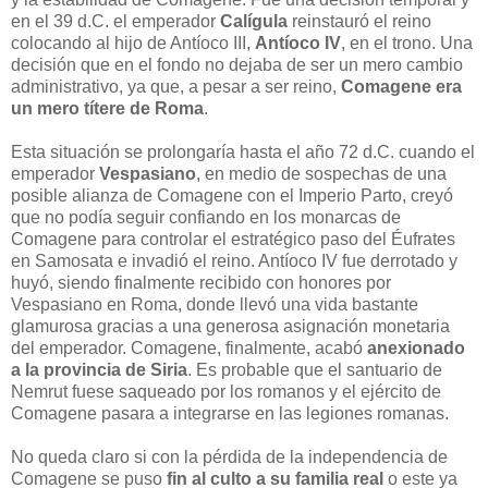
en el 39 d.C. el emperador
Calígula
reinstauró el reino
colocando al hijo de Antíoco III,
Antíoco IV
, en el trono. Una
decisión que en el fondo no dejaba de ser un mero cambio
administrativo, ya que, a pesar a ser reino,
Comagene era
un mero títere de Roma
.
Esta situación se prolongaría hasta el año 72 d.C. cuando el
emperador
Vespasiano
, en medio de sospechas de una
posible alianza de Comagene con el Imperio Parto, creyó
que no podía seguir confiando en los monarcas de
Comagene para controlar el estratégico paso del Éufrates
en Samosata e invadió el reino. Antíoco IV fue derrotado y
huyó, siendo finalmente recibido con honores por
Vespasiano en Roma, donde llevó una vida bastante
glamurosa gracias a una generosa asignación monetaria
del emperador. Comagene, finalmente, acabó
anexionado
a la provincia de Siria
. Es probable que el santuario de
Nemrut fuese saqueado por los romanos y el ejército de
Comagene pasara a integrarse en las legiones romanas.
No queda claro si con la pérdida de la independencia de
Comagene se puso
fin al culto a su familia real
o este ya