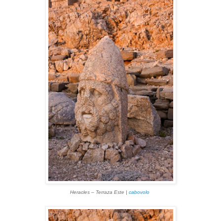
Heracles
–
Terraza Este |
cabovolo