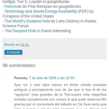
Gelfgat, Yuri S. Lopatin in googlebooks
-
Horizonte
de Pilar Benejam en googlebooks
-
Technology and Soviet Energy Availability
(PDF) by
Congress of the United States
-
The World's Deepest Hole
by Larry Gedney in Alaska
Science Forum
-
The Deepest Hole
in Damn Interesting
Bovolo
en
11:11
Compartir
38 comentarios:
Pumuky
7 de julio de 2009 a las 15:04
Ayer sìn ir màs lejos estuve en Anfrix vìendo entradas
antìguas y precisamente una de las que vì fue la de los
"agujeros" màs grandes de la Tìerra,pero esta magnìfica
entrada complementa con creces lo què pude observar.Ah!
gracìas por el comentario del sàbado en Cà Suso,tenía que