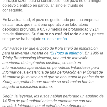
principal razón para la construcción del pozo no era ningún
objetivo científico en particular, sino el triunfo de
conseguirlo.
En la actualidad, el pozo es gestionado por una empresa
estatal rusa, que mantiene operativo un laboratorio
geológico profundo, a 8.578 metros de profundidad y 214
mm de diámetro. Su
futuro no está del todo claro
y parece
ser que se ha barajado
su destrucción
.
PS: Parece ser que el pozo de Kola sirvió de inspiración
para la
leyenda urbana
de “
El Pozo al Infierno
”. En 1989 la
Trinity Broadcasting Network, una red de televisión
americana de inspiración cristiana, se basó en
informaciones aparecidas en periódicos finlandeses para
informar de la existencia de una perforación en el Óblast de
Murmansk (el mismo en el que se encuentra la península de
Kola), tan profunda que durante su perforación habían
llegado al mismísimo infierno.
Según la leyenda, los rusos habían perforado un agujero de
14.5km de profundidad antes de encontrarse con una
cavidad. Intrigados por el extraño descubrimiento,