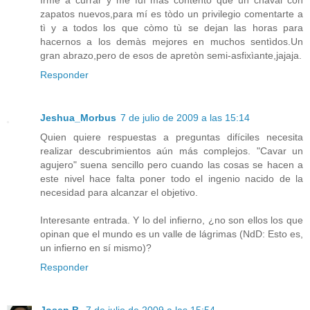
ìrme a currar y mè fuì màs contento que un chaval con
zapatos nuevos,para mí es tòdo un privilegio comentarte a
tì y a todos los que còmo tù se dejan las horas para
hacernos a los demàs mejores en muchos sentìdos.Un
gran abrazo,pero de esos de apretòn semi-asfixìante,jajaja.
Responder
Jeshua_Morbus
7 de julio de 2009 a las 15:14
Quien quiere respuestas a preguntas difíciles necesita
realizar descubrimientos aún más complejos. "Cavar un
agujero" suena sencillo pero cuando las cosas se hacen a
este nivel hace falta poner todo el ingenio nacido de la
necesidad para alcanzar el objetivo.
Interesante entrada. Y lo del infierno, ¿no son ellos los que
opinan que el mundo es un valle de lágrimas (NdD: Esto es,
un infierno en sí mismo)?
Responder