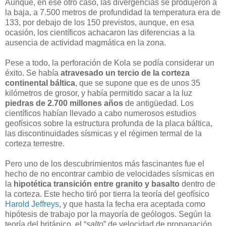
Aunque, en ese otro caso, las divergencias se produjeron a
la baja, a 7.500 metros de profundidad la temperatura era de
133, por debajo de los 150 previstos, aunque, en esa
ocasión, los científicos achacaron las diferencias a la
ausencia de actividad magmática en la zona.
Pese a todo, la perforación de Kola se podía considerar un
éxito. Se había
atravesado un tercio de la corteza
continental báltica
, que se supone que es de unos 35
kilómetros de grosor, y había permitido sacar a la luz
piedras de
2.700 millones años
de antigüedad. Los
científicos habían llevado a cabo numerosos estudios
geofísicos sobre la estructura profunda de la placa báltica,
las discontinuidades sísmicas y el régimen termal de la
corteza terrestre.
Pero uno de los descubrimientos más fascinantes fue el
hecho de no encontrar cambio de velocidades sísmicas en
la
hipotética transición entre granito y basalto
dentro de
la corteza. Este hecho tiró por tierra la teoría del geofísico
Harold Jeffreys
, y que hasta la fecha era aceptada como
hipótesis de trabajo por la mayoría de geólogos. Según la
teoría del británico, el “
salto
” de velocidad de propagación