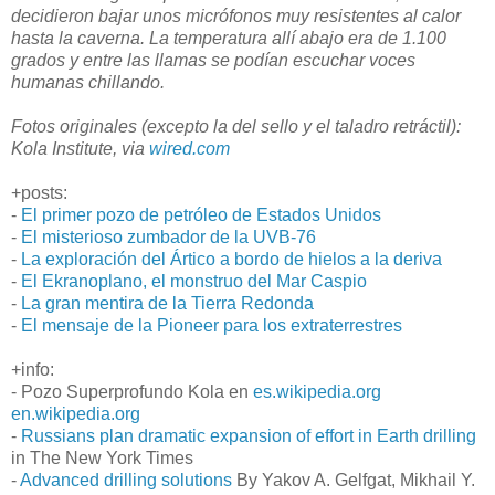
decidieron bajar unos micrófonos muy resistentes al calor
hasta la caverna. La temperatura allí abajo era de 1.100
grados y entre las llamas se podían escuchar voces
humanas chillando.
Fotos originales (excepto la del sello y el taladro retráctil):
Kola Institute, via
wired.com
+posts:
-
El primer pozo de petróleo de Estados Unidos
-
El misterioso zumbador de la UVB-76
-
La exploración del Ártico a bordo de hielos a la deriva
-
El Ekranoplano, el monstruo del Mar Caspio
-
La gran mentira de la Tierra Redonda
-
El mensaje de la Pioneer para los extraterrestres
+info:
- Pozo Superprofundo Kola en
es.wikipedia.org
en.wikipedia.org
-
Russians plan dramatic expansion of effort in Earth drilling
in The New York Times
-
Advanced drilling solutions
By Yakov A. Gelfgat, Mikhail Y.