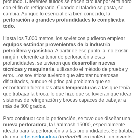
profundo. Diferentes fluidos se hacen circular por el taladro
con el fin de refrigerarlo. Cuando el taladro se gasta, se
cambia. Aunque lo esencial era bien conocido, la
perforación a grandes profundidades lo complicaba
todo
.
Hasta los 7.000 metros, los soviéticos pudieron emplear
equipos estándar provenientes de la industria
petrolífera y gasística
. A partir de ese punto, al no existir
ningún referente anterior de perforación a esas
profundidades, se tuvieron que
desarrollar nuevas
técnicas y maquinaría
, utilizando el método de prueba y
error. Los soviéticos tuvieron que afrontar numerosas
dificultades, aunque el principal problema que se
encontraron fueron las
altas temperaturas
a las que tenía
que trabajar la broca, lo que hizo que se tuvieran que idear
sistemas de refrigeración y brocas capaces de trabajar a
más de 300 grados.
Para continuar con la perforación, se tuvo que diseñar una
nueva perforadora
, la Uralmash 15000, especialmente
ideada para la perforación a altas profundidades. Se trataba
de una
turbo perforadora
(
turbodrill
, en inglés) , un invento