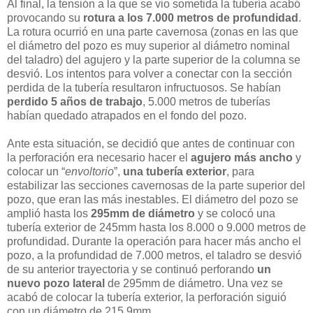
Al final, la tensión a la que se vio sometida la tubería acabó
provocando su
rotura a los 7.000 metros de profundidad
.
La rotura ocurrió en una parte cavernosa (zonas en las que
el diámetro del pozo es muy superior al diámetro nominal
del taladro) del agujero y la parte superior de la columna se
desvió. Los intentos para volver a conectar con la sección
perdida de la tubería resultaron infructuosos. Se habían
perdido 5 años de trabajo
, 5.000 metros de tuberías
habían quedado atrapados en el fondo del pozo.
Ante esta situación, se decidió que antes de continuar con
la perforación era necesario hacer el
agujero más ancho
y
colocar un “
envoltorio
”,
una tubería exterior
, para
estabilizar las secciones cavernosas de la parte superior del
pozo, que eran las más inestables. El diámetro del pozo se
amplió hasta los
295mm de diámetro
y se colocó una
tubería exterior de 245mm hasta los 8.000 o 9.000 metros de
profundidad. Durante la operación para hacer más ancho el
pozo, a la profundidad de 7.000 metros, el taladro se desvió
de su anterior trayectoria y se continuó perforando
un
nuevo pozo lateral
de 295mm de diámetro. Una vez se
acabó de colocar la tubería exterior, la perforación siguió
con un diámetro de 215.9mm.