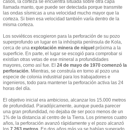
casos, la corteza se encuentra situada sobre otra capa
llamada manto, que puede ser detectada porque transmite
las ondas sísmicas a una velocidad mucho mayor que la
corteza. Si bien esa velocidad también varía dentro de la
misma corteza.
Los soviéticos escogieron para la perforación de su pozo
superprofundo un lugar en la inhóspita península de Kola,
cerca de una
explotación minera de níquel
próxima a la
superficie. En parte, el lugar se escogió para comprobar si
existían otras vetas de ese mineral a profundidades
mayores, como así fue. El
24 de mayo de 1970 comenzó la
perforación
. Mientras, se construía en torno al pozo una
especie de colonia industrial para los trabajadores e
ingenieros, todo para mantener la perforación activa las 24
horas del día.
El objetivo inicial era ambicioso, alcanzar los 15.000 metros
de profundidad. Paradójicamente, aunque pueda parecer
una gran profundidad, no dejaba de ser poco menos de un
1% de la distancia al centro de la Tierra. Los primeros cuatro
años, la perforación avanzó rápidamente y el pozo alcanzó
los
7.263 metros
. En dos años más ya se habían superado