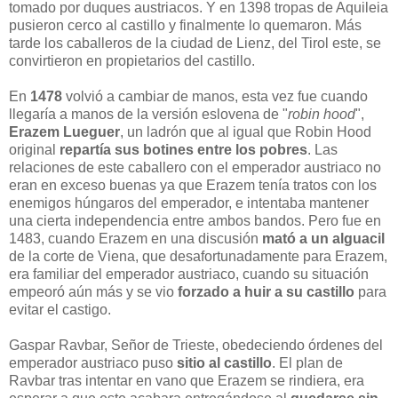
tomado por duques austriacos. Y en 1398 tropas de Aquileia
pusieron cerco al castillo y finalmente lo quemaron. Más
tarde los caballeros de la ciudad de Lienz, del Tirol este, se
convirtieron en propietarios del castillo.
En
1478
volvió a cambiar de manos, esta vez fue cuando
llegaría a manos de la versión eslovena de "
robin hood
",
Erazem Lueguer
, un ladrón que al igual que Robin Hood
original
repartía sus botines entre los pobres
. Las
relaciones de este caballero con el emperador austriaco no
eran en exceso buenas ya que Erazem tenía tratos con los
enemigos húngaros del emperador, e intentaba mantener
una cierta independencia entre ambos bandos. Pero fue en
1483, cuando Erazem en una discusión
mató a un alguacil
de la corte de Viena, que desafortunadamente para Erazem,
era familiar del emperador austriaco, cuando su situación
empeoró aún más y se vio
forzado a huir a su castillo
para
evitar el castigo.
Gaspar Ravbar, Señor de Trieste, obedeciendo órdenes del
emperador austriaco puso
sitio al castillo
. El plan de
Ravbar tras intentar en vano que Erazem se rindiera, era