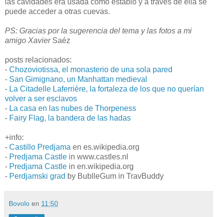
las cavidades era usada como establo y a través de ella se
puede acceder a otras cuevas.
PS: Gracias por la sugerencia del tema y las fotos a mi
amigo Xavier
Saéz
posts relacionados:
-
Chozoviotissa, el monasterio de una sola pared
-
San Gimignano, un Manhattan medieval
-
La Citadelle Laferrière, la fortaleza de los que no querían
volver a ser esclavos
-
La casa en las nubes de Thorpeness
-
Fairy Flag, la bandera de las hadas
+info:
-
Castillo Predjama
en es.wikipedia.org
-
Predjama Castle
in www.castles.nl
-
Predjama Castle
in en.wikipedia.org
-
Perdjamski grad
by BublleGum in TravBuddy
Bovolo
en
11:50