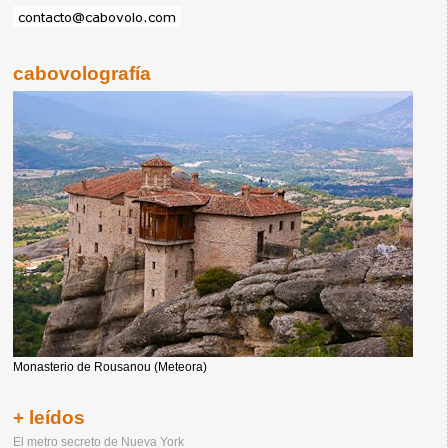
cabovolografía
Monasterio de Rousanou (Meteora)
+ leídos
El metro secreto de Nueva York