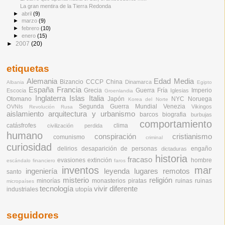
La gran mentira de la Tierra Redonda
►
abril
(9)
►
marzo
(9)
►
febrero
(10)
►
enero
(15)
►
2007
(20)
etiquetas
Alemania
Edad Media
Bizancio
CCCP
China
Dinamarca
Albania
Egipto
España
Francia
Grecia
Guerra Fría
Imperio
Escocia
Iglesias
Groenlandia
Inglaterra
Islas
Italia
Otomano
Japón
NYC
Noruega
Korea del Norte
Segunda Guerra Mundial
Venezia
OVNIs
Vikingos
Revolución Rusa
aislamiento
arquitectura y urbanismo
barcos
biografia
burbujas
comportamiento
catásfrofes
clima
civilización perdida
humano
conspiración
cristianismo
comunismo
criminal
curiosidad
delirios
desaparición de personas
engaño
dictaduras
historia
fracaso
evasiones
extinción
hombre
escándalo financiero
faros
inventos
mar
ingeniería
leyenda
lugares remotos
santo
misterio
religión
minorías
monasterios
piratas
ruinas
ruinas
micropaíses
tecnología
vivir diferente
industriales
utopía
seguidores