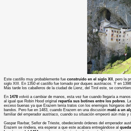
Este castillo muy probablemente fue
construido en el siglo XII
, pero la 
siglo XIII. En 1350 el castillo fue tomado por duques austriacos. Y en 1398
Más tarde los caballeros de la ciudad de Lienz, del Tirol este, se convirtiero
En
1478
volvió a cambiar de manos, esta vez fue cuando llegaría a manos 
al igual que Robin Hood original
repartía sus botines entre los pobres
. L
exceso buenas ya que Erazem tenía tratos con los enemigos húngaros del
bandos. Pero fue en 1483, cuando Erazem en una discusión
mató a un al
familiar del emperador austriaco, cuando su situación empeoró aún más y 
Gaspar Ravbar, Señor de Trieste, obedeciendo órdenes del emperador aus
Erazem se rindiera, era esperar a que este acabara entregándose al
queda