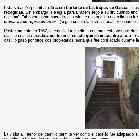
Esta situación permitía a
Erazem burlarse de las tropas de Gaspar
, mos
recogidas
. Sin embargo la alegría para Erazem llegó a su fin, cuando uno
traicionó. Tal como había pactado, el sirviente una noche encendió una lu
enviar a sus representante
s
" (según cuenta la historia local), y en dich
Posteriormente en
1567
, el castillo fue vuelto a comprar, esta vez por Ha
castillo dejando
prácticamente en el estado que se encuentra ahora
. Su
castillo pasó por otros dos propietarios hasta que fue confiscado durante l
La visita al interior del castillo permite ver como el castillo fue
adaptado a 
establo y a través de ella se puede acceder a otras cuevas.