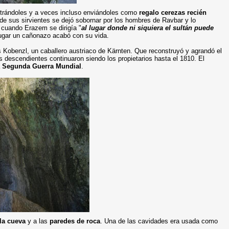
trándoles y a veces incluso enviándoles como
regalo cerezas recién
 de sus sirvientes se dejó sobornar por los hombres de Ravbar y lo
z cuando Erazem se dirigía "
al lugar donde ni siquiera el
sultán puede
o lugar un cañonazo acabó con su vida.
ns Kobenzl, un caballero austriaco de Kärnten. Que reconstruyó y agrandó el
s descendientes continuaron siendo los propietarios hasta el 1810. El
a
Segunda Guerra Mundial
.
la cueva
y a las
paredes de roca
. Una de las cavidades era usada como