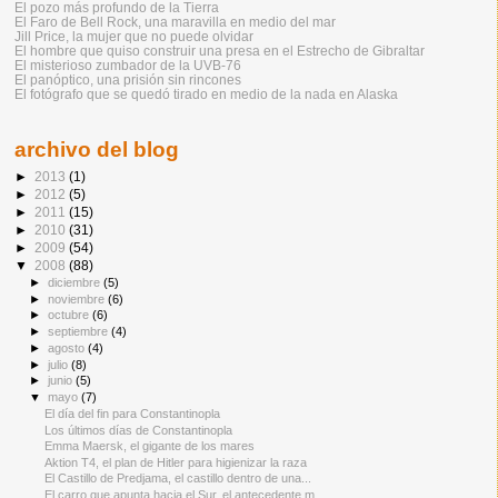
El pozo más profundo de la Tierra
El Faro de Bell Rock, una maravilla en medio del mar
Jill Price, la mujer que no puede olvidar
El hombre que quiso construir una presa en el Estrecho de Gibraltar
El misterioso zumbador de la UVB-76
El panóptico, una prisión sin rincones
El fotógrafo que se quedó tirado en medio de la nada en Alaska
archivo del blog
►
2013
(1)
►
2012
(5)
►
2011
(15)
►
2010
(31)
►
2009
(54)
▼
2008
(88)
►
diciembre
(5)
►
noviembre
(6)
►
octubre
(6)
►
septiembre
(4)
►
agosto
(4)
►
julio
(8)
►
junio
(5)
▼
mayo
(7)
El día del fin para Constantinopla
Los últimos días de Constantinopla
Emma Maersk, el gigante de los mares
Aktion T4, el plan de Hitler para higienizar la raza
El Castillo de Predjama, el castillo dentro de una...
El carro que apunta hacia el Sur, el antecedente m...