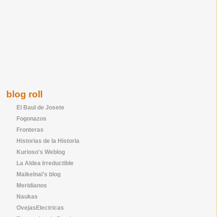
blog roll
El Baul de Josete
Fogonazos
Fronteras
Historias de la Historia
Kurioso's Weblog
La Aldea Irreductible
Maikelnai's blog
Meridianos
Naukas
OvejasElectricas