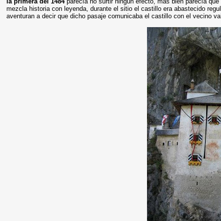
la primera del 1484
parecía no surtir ningún efecto, más bien parecía que
mezcla historia con leyenda, durante el sitio el castillo era abastecido re
aventuran a decir que dicho pasaje comunicaba el castillo con el vecino v