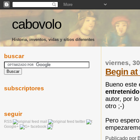
cabovolo
Historia, inventos, vidas y sitios diferentes
buscar
viernes, 3
Begin at 
Bueno este e
subscriptores
entretenido
autor, por l
otro ;-)
seguir
Pero espero
RSS
mail
twitter
empezarem
Google+
facebook
Publicado por