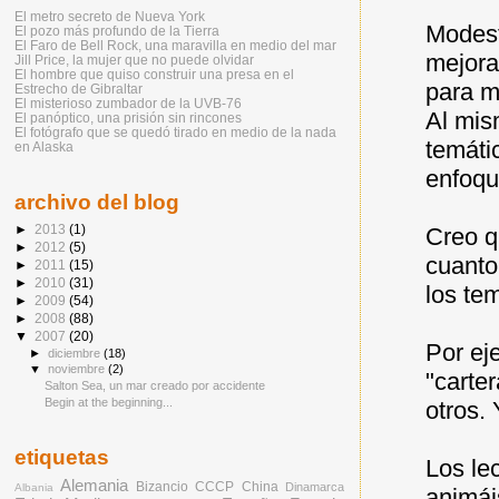
El metro secreto de Nueva York
Modest
El pozo más profundo de la Tierra
El Faro de Bell Rock, una maravilla en medio del mar
mejora
Jill Price, la mujer que no puede olvidar
El hombre que quiso construir una presa en el
para m
Estrecho de Gibraltar
El misterioso zumbador de la UVB-76
Al mis
El panóptico, una prisión sin rincones
El fotógrafo que se quedó tirado en medio de la nada
temáti
en Alaska
enfoqu
archivo del blog
►
2013
(1)
Creo q
►
2012
(5)
cuanto
►
2011
(15)
►
2010
(31)
los te
►
2009
(54)
►
2008
(88)
▼
2007
(20)
Por ej
►
diciembre
(18)
▼
noviembre
(2)
"carte
Salton Sea, un mar creado por accidente
Begin at the beginning...
otros.
etiquetas
Los le
Alemania
Bizancio
CCCP
China
Dinamarca
Albania
animái