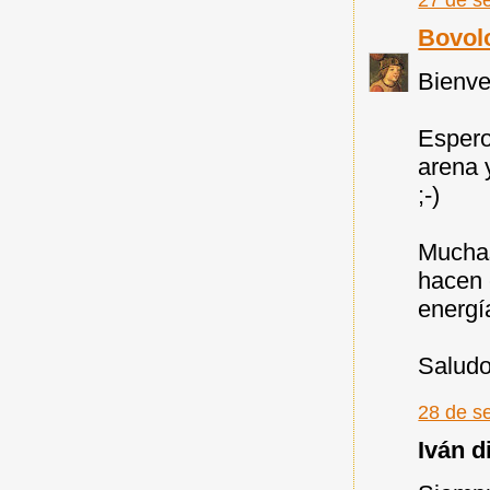
Bovol
Bienve
Espero
arena 
;-)
Muchas
hacen 
energí
Saludo
28 de s
Iván di