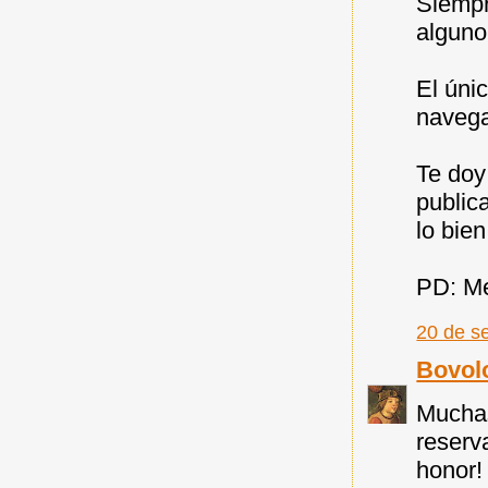
Siempr
alguno
El úni
navega
Te doy
public
lo bien
PD: Me
20 de s
Bovol
Muchas
reserv
honor!