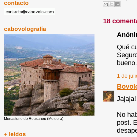
contacto
18 coment
cabovolografía
Anónim
Qué cu
Seguro
bueno
1 de jul
Bovol
Jajaja!
No hab
Monasterio de Rousanou (Meteora)
post. 
desape
+ leídos