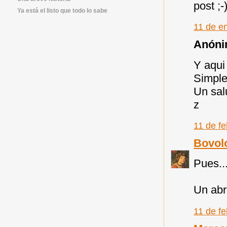
post ;-
Ya está el listo que todo lo sabe
11 de e
Anónim
Y aqui 
Simple
Un sal
z
11 de fe
Bovol
Pues..
Un abr
11 de fe