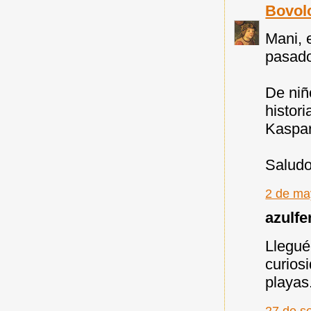
Bovol
Mani, 
pasado
De niñ
histor
Kaspar
Saludo
2 de ma
azulfen
Llegué 
curios
playas
27 de s