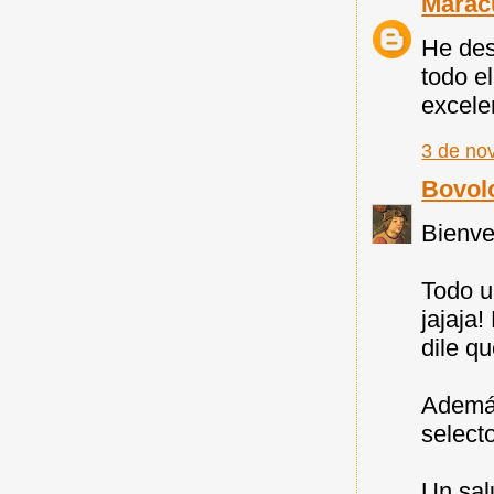
Marac
He des
todo el
excele
3 de no
Bovol
Bienve
Todo un
jajaja
dile q
Además
select
Un sal