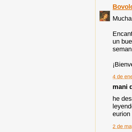
Bovol
Muchas
Encant
un bue
semana
¡Bienv
4 de en
mani d
he des
leyend
eurion
2 de ma