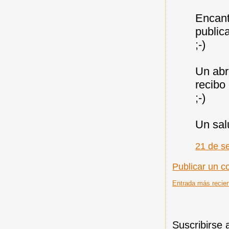
Encant
public
;-)
Un abr
recibo
;-)
Un sal
21 de s
Publicar un c
Entrada más recie
Suscribirse 