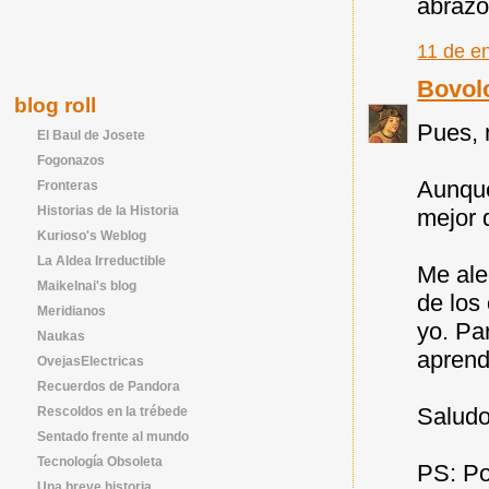
abrazo
11 de e
Bovol
blog roll
Pues, 
El Baul de Josete
Fogonazos
Aunque
Fronteras
Historias de la Historia
mejor 
Kurioso's Weblog
La Aldea Irreductible
Me ale
Maikelnai's blog
de los
Meridianos
yo. Pa
Naukas
aprend
OvejasElectricas
Recuerdos de Pandora
Saludo
Rescoldos en la trébede
Sentado frente al mundo
Tecnología Obsoleta
PS: Po
Una breve historia