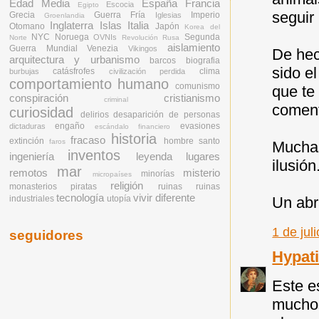
Edad Media
España
Francia
Escocia
Egipto
seguir
Grecia
Guerra Fría
Imperio
Iglesias
Groenlandia
Inglaterra
Islas
Italia
Otomano
Japón
Korea del
NYC
Noruega
Segunda
OVNIs
Norte
Revolución Rusa
aislamiento
Guerra Mundial
Venezia
Vikingos
De hec
arquitectura y urbanismo
barcos
biografia
sido e
catásfrofes
clima
burbujas
civilización perdida
comportamiento humano
comunismo
que te
conspiración
cristianismo
criminal
coment
curiosidad
delirios
desaparición de personas
engaño
evasiones
dictaduras
escándalo financiero
historia
fracaso
extinción
hombre santo
faros
Muchas
inventos
ingeniería
leyenda
lugares
ilusión
mar
remotos
misterio
minorías
micropaíses
religión
monasterios
piratas
ruinas
ruinas
tecnología
vivir diferente
Un abr
industriales
utopía
1 de jul
seguidores
Hypat
Este e
muchos