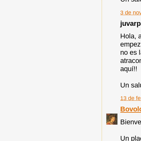
3 de no
juvarpa
Hola, 
empeza
no es 
atraco
aquí!!
Un sal
13 de fe
Bovol
Bienve
Un pla