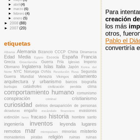
►
abril
(4)
►
marzo
(6)
Para intent
►
febrero
(4)
creación de
►
enero
(5)
►
2008
(88)
los más
imp
►
2007
(20)
otros, fuero
Pablo el Di
etiquetas
convertiría 
Alemania
Bizancio
CCCP
China
Dinamarca
Albania
Edad Media
España
Francia
Escocia
Egipto
Grecia
Guerra Fría
Imperio
Iglesias
Groenlandia
Inglaterra
Islas
Italia
Otomano
Japón
Korea del
NYC
Noruega
Segunda
OVNIs
Norte
Revolución Rusa
aislamiento
Guerra Mundial
Venezia
Vikingos
arquitectura y urbanismo
barcos
biografia
catásfrofes
clima
burbujas
civilización perdida
comportamiento humano
comunismo
conspiración
cristianismo
criminal
curiosidad
delirios
desaparición de personas
engaño
evasiones
dictaduras
escándalo financiero
historia
fracaso
extinción
hombre santo
faros
inventos
ingeniería
leyenda
lugares
mar
remotos
misterio
minorías
micropaíses
religión
monasterios
piratas
ruinas
ruinas