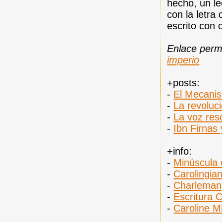
hecho, un le
con la letra 
escrito con 
Enlace per
imperio
+posts:
-
El Mecanism
-
La revoluci
-
La voz resc
-
Ibn Firnas 
+info:
-
Minúscula 
-
Carolingia
-
Charlemang
-
Escritura C
-
Caroline M