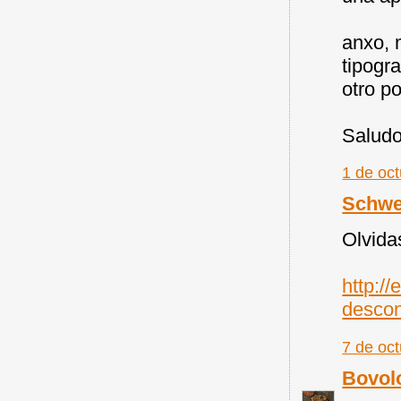
anxo, 
tipogr
otro p
Saludo
1 de oct
Schwe
Olvida
http:/
descon
7 de oct
Bovol