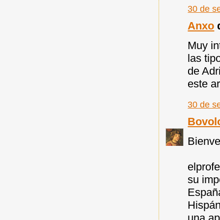
30 de s
Anxo
d
Muy in
las tip
de Adr
este a
30 de s
Bovol
Bienve
elprof
su imp
España
Hispán
una ap