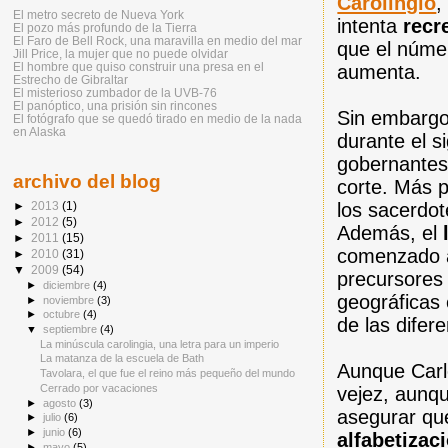
Carolingio
,
El metro secreto de Nueva York
intenta
recr
El pozo más profundo de la Tierra
El Faro de Bell Rock, una maravilla en medio del mar
que el número
Jill Price, la mujer que no puede olvidar
El hombre que quiso construir una presa en el
aumenta.
Estrecho de Gibraltar
El misterioso zumbador de la UVB-76
El panóptico, una prisión sin rincones
Sin embargo
El fotógrafo que se quedó tirado en medio de la nada
en Alaska
durante el s
gobernantes 
archivo del blog
corte. Más p
los sacerdot
►
2013
(1)
►
2012
(5)
Además, el
►
2011
(15)
comenzado a
►
2010
(31)
▼
2009
(54)
precursores 
►
diciembre
(4)
geográficas 
►
noviembre
(3)
►
octubre
(4)
de las difer
▼
septiembre
(4)
La minúscula carolingia, una letra para un imperio
La matanza de la escuela de Bath
Aunque Carl
Tavolara, el que fue el reino más pequeño del mundo
Cerrado por vacaciones
vejez, aunqu
►
agosto
(3)
asegurar que
►
julio
(6)
►
junio
(6)
alfabetizac
►
mayo
(5)