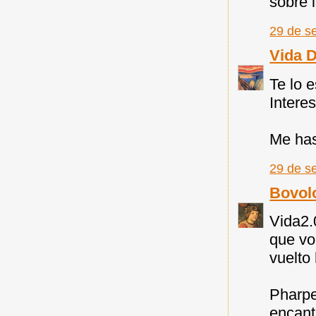
sobre 
29 de s
Vida 
Te lo e
Intere
Me has 
29 de s
Bovol
Vida2.0
que vo
vuelto
Pharpe
encant