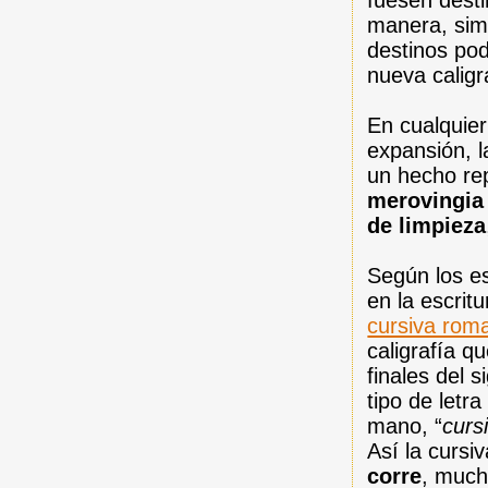
fuesen dest
manera, simp
destinos pod
nueva caligr
En cualquier
expansión, l
un hecho re
merovingia
de limpieza
Según los es
en la escrit
cursiva rom
caligrafía q
finales del 
tipo de letr
mano, “
curs
Así la cursi
corre
, much