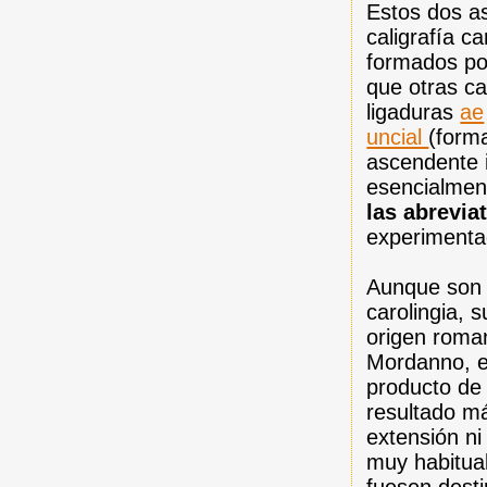
Estos dos as
caligrafía ca
formados po
que otras ca
ligaduras
ae
uncial
(form
ascendente i
esencialmen
las abrevia
experimenta
Aunque son 
carolingia, 
origen roma
Mordanno, es
producto de 
resultado m
extensión ni
muy habitual