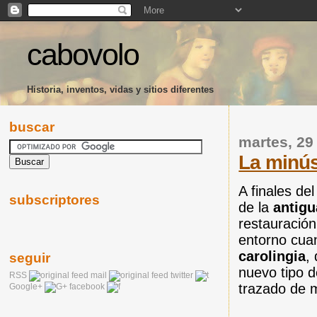
cabovolo
Historia, inventos, vidas y sitios diferentes
buscar
martes, 29
La minús
A finales de
subscriptores
de la
antigu
restauración
entorno cua
carolingia
,
seguir
nuevo tipo de
RSS
mail
twitter
trazado de
Google+
facebook