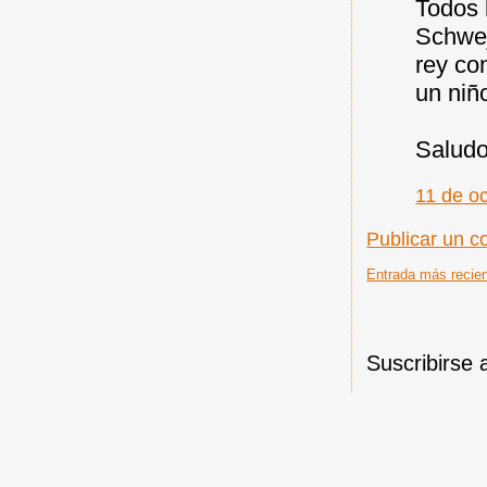
Todos 
Schwej
rey co
un niño
Saludo
11 de o
Publicar un c
Entrada más recie
Suscribirse 