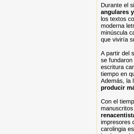
Durante el s
angulares y
los textos c
moderna letr
minúscula ca
que viviría 
A partir del
se fundaron 
escritura ca
tiempo en qu
Además, la l
producir m
Con el tiemp
manuscritos 
renacentist
impresores d
carolingia e