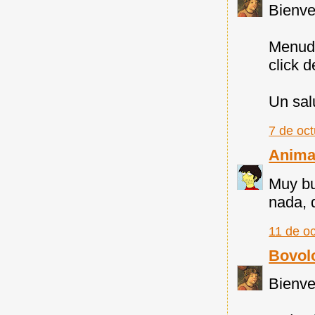
Bienve
Menudo
click d
Un sal
7 de oc
Anima
Muy bu
nada, 
11 de oc
Bovol
Bienve