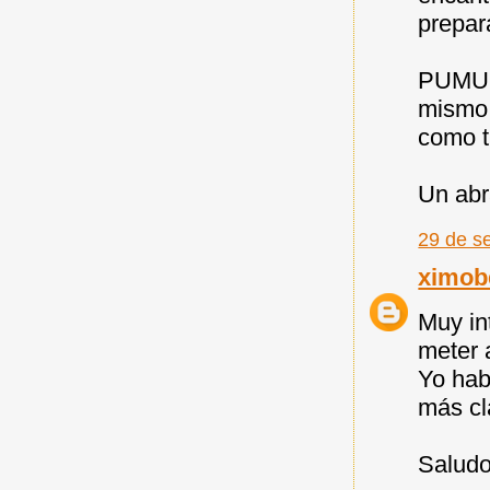
prepar
PUMUKY
mismo 
como t
Un abr
29 de s
ximob
Muy in
meter 
Yo hab
más cla
Saludo