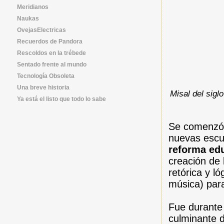
Meridianos
Naukas
OvejasElectricas
Recuerdos de Pandora
Rescoldos en la trébede
Sentado frente al mundo
Tecnología Obsoleta
Una breve historia
Misal del sigl
Ya está el listo que todo lo sabe
Se comenzó p
nuevas escu
reforma ed
creación de 
retórica y ló
música) par
Fue durante
culminante 