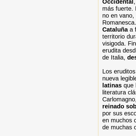
Occidental
más fuerte. 
no en vano, 
Romanesca.
Cataluña
a 
territorio du
visigoda. Fi
erudita desd
de Italia,
de
Los eruditos
nueva legibl
latinas
que h
literatura c
Carlomagno,
reinado sob
por sus esco
en muchos c
de muchas o