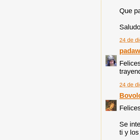
Que pa
Saludo
24 de d
pada
Felice
trayen
24 de d
Bovol
Felice
Se int
ti y los