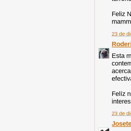
Feliz 
mammat
23 de d
Roder
Esta m
conte
acerca
efecti
Felíz 
intere
23 de d
Joset