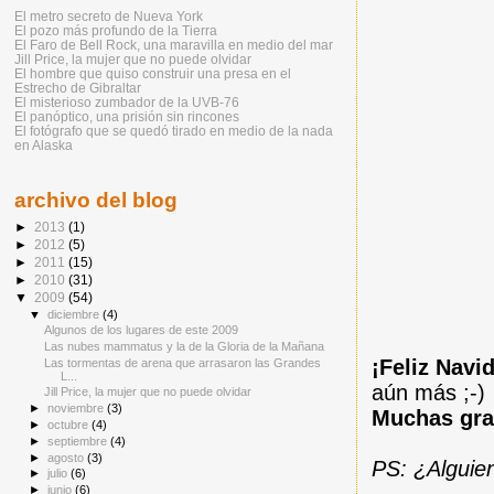
El metro secreto de Nueva York
El pozo más profundo de la Tierra
El Faro de Bell Rock, una maravilla en medio del mar
Jill Price, la mujer que no puede olvidar
El hombre que quiso construir una presa en el
Estrecho de Gibraltar
El misterioso zumbador de la UVB-76
El panóptico, una prisión sin rincones
El fotógrafo que se quedó tirado en medio de la nada
en Alaska
archivo del blog
►
2013
(1)
►
2012
(5)
►
2011
(15)
►
2010
(31)
▼
2009
(54)
▼
diciembre
(4)
Algunos de los lugares de este 2009
Las nubes mammatus y la de la Gloria de la Mañana
¡Feliz Navi
Las tormentas de arena que arrasaron las Grandes
L...
aún más ;-)
Jill Price, la mujer que no puede olvidar
►
noviembre
(3)
Muchas gra
►
octubre
(4)
►
septiembre
(4)
►
agosto
(3)
PS: ¿Alguien
►
julio
(6)
►
junio
(6)