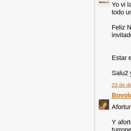
Yo vi 
todo u
Feliz 
invita
Estar 
Salu2 
23 de d
Bovol
Afortu
Y afor
turrone