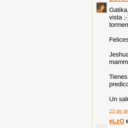
Gatika
vista 
tormen
Felices
Jeshua
mammat
Tienes
predic
Un sal
23 de d
eLzO
d