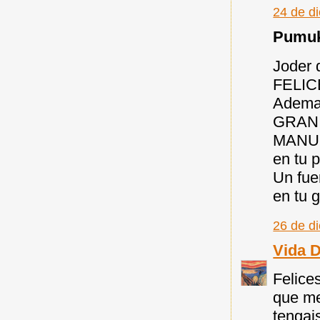
24 de d
Pumuky
Joder 
FELIC
Ademas
GRAN 
MANUEL
en tu 
Un fue
en tu g
26 de d
Vida 
Felices
que me
tengai