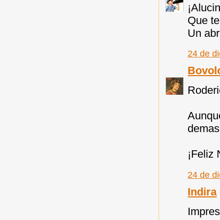
¡Aluci
Que te
Un abr
24 de d
Bovol
Roderi
Aunque
demasi
¡Feliz
24 de d
Indira
Impres