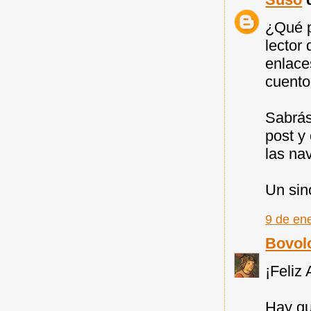
¿Qué p
lector
enlaces
cuento!
Sabrás
post y 
las na
Un sin
9 de en
Bovol
¡Feliz
Hay qu