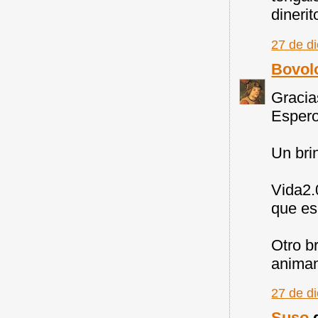
dinerit
27 de d
Bovol
Gracia
Espero
Un brin
Vida2.
que es
Otro br
animan
27 de d
Suso
d