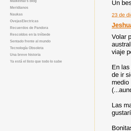
Maikelnai's blog
Un bes
Meridianos
23 de d
Naukas
OvejasElectricas
Jeshu
Recuerdos de Pandora
Rescoldos en la trébede
Volar 
Sentado frente al mundo
austra
Tecnología Obsoleta
viaje 
Una breve historia
Ya está el listo que todo lo sabe
En las
de ir 
medio 
(...au
Las ma
gustar
Bonita