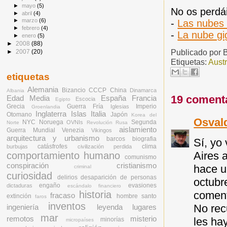
►
mayo
(5)
No os perdái
►
abril
(4)
►
marzo
(6)
-
Las nube
►
febrero
(4)
-
La nube gi
►
enero
(5)
►
2008
(88)
Publicado por
►
2007
(20)
Etiquetas:
Austr
etiquetas
Alemania
Bizancio
CCCP
China
Dinamarca
Albania
19 coment
Edad Media
España
Francia
Escocia
Egipto
Grecia
Guerra Fría
Imperio
Iglesias
Groenlandia
Inglaterra
Islas
Italia
Otomano
Japón
Korea del
Osval
NYC
Noruega
Segunda
OVNIs
Norte
Revolución Rusa
aislamiento
Guerra Mundial
Venezia
Vikingos
arquitectura y urbanismo
barcos
biografia
Sí, yo
catásfrofes
clima
burbujas
civilización perdida
Aires 
comportamiento humano
comunismo
conspiración
cristianismo
hace u
criminal
curiosidad
delirios
desaparición de personas
octubr
engaño
evasiones
dictaduras
escándalo financiero
historia
comen
fracaso
extinción
hombre santo
faros
inventos
No rec
ingeniería
leyenda
lugares
mar
remotos
misterio
les ha
minorías
micropaíses