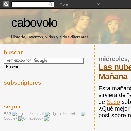
cabovolo
Historia, inventos, vidas y sitios diferentes
buscar
miércoles,
Las nube
Mañana
subscriptores
Esta mañana
sirviera de “
de
Suso
sob
seguir
¿Qué mejor 
RSS
mail
twitter
post sobre 
Google+
facebook