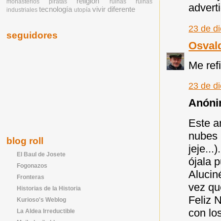
religión
monasterios
piratas
ruinas
ruinas
advert
tecnología
vivir diferente
industriales
utopía
23 de d
seguidores
Osval
Me ref
23 de d
Anónim
Este ar
nubes 
blog roll
jeje...
El Baul de Josete
ójala 
Fogonazos
Aluciné
Fronteras
vez que
Historias de la Historia
Feliz 
Kurioso's Weblog
con lo
La Aldea Irreductible