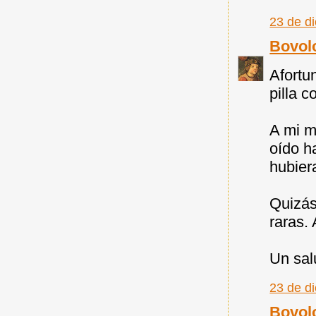
23 de d
Bovol
Afortu
pilla 
A mi m
oído ha
hubier
Quizás
raras.
Un sal
23 de d
Bovol