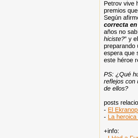
Petrov vive 
premios que
Según afirmó
correcta e
años no sabí
hiciste?
” y e
preparando 
espera que s
este héroe r
PS: ¿Qué hub
reflejos con
de ellos?
posts relaci
-
El Ekranop
-
La heroica
+info: