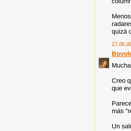
column
Menos 
radare
quizá 
27 de ab
Bovol
Muchas
Creo q
que ev
Parece
más "r
Un sal