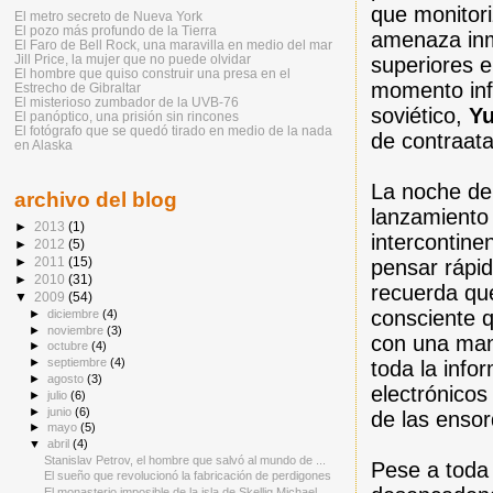
que monitori
El metro secreto de Nueva York
El pozo más profundo de la Tierra
amenaza inmi
El Faro de Bell Rock, una maravilla en medio del mar
Jill Price, la mujer que no puede olvidar
superiores e
El hombre que quiso construir una presa en el
momento info
Estrecho de Gibraltar
El misterioso zumbador de la UVB-76
soviético,
Yu
El panóptico, una prisión sin rincones
El fotógrafo que se quedó tirado en medio de la nada
de contraat
en Alaska
La noche del
archivo del blog
lanzamiento
►
2013
(1)
intercontine
►
2012
(5)
►
2011
(15)
pensar rápi
►
2010
(31)
recuerda que
▼
2009
(54)
consciente q
►
diciembre
(4)
►
noviembre
(3)
con una mano
►
octubre
(4)
►
septiembre
(4)
toda la inf
►
agosto
(3)
electrónicos
►
julio
(6)
►
junio
(6)
de las enso
►
mayo
(5)
▼
abril
(4)
Stanislav Petrov, el hombre que salvó al mundo de ...
Pese a toda 
El sueño que revolucionó la fabricación de perdigones
El monasterio imposible de la isla de Skellig Michael