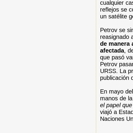
cualquier ca
reflejos se 
un satélite 
Petrov se si
reasignado 
de manera 
afectada
, d
que pasó var
Petrov pasar
URSS. La pr
publicación
En mayo del
manos de la
el papel que
viajó a Est
Naciones Un