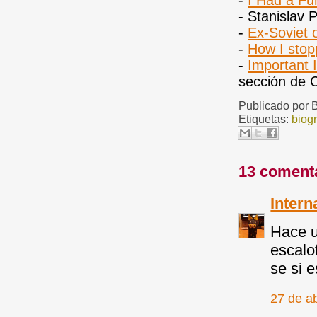
-
I Had a Fu
- Stanislav 
-
Ex-Soviet 
-
How I stop
-
Important 
sección de C
Publicado por
Etiquetas:
biogr
13 coment
Intern
Hace u
escalo
se si 
27 de ab