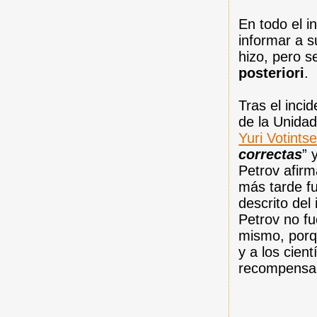
En todo el i
informar a s
hizo, pero s
posteriori
.
Tras el inci
de la Unidad
Yuri Votintse
correctas
” 
Petrov afirm
más tarde f
descrito del
Petrov no f
mismo, porq
y a los cien
recompensad