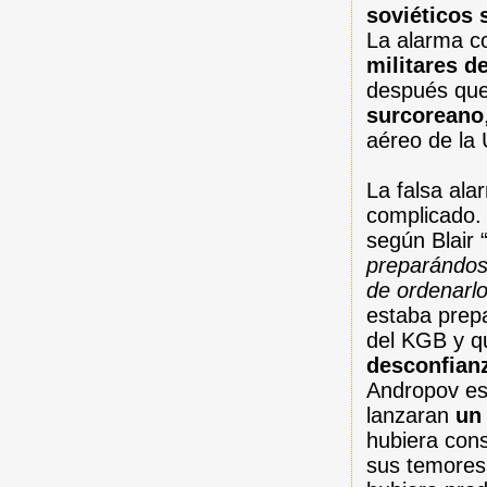
soviéticos 
La alarma c
militares d
después que
surcoreano
aéreo de la
La falsa al
complicado. 
según Blair 
preparándose
de ordenarl
estaba prep
del KGB y q
desconfian
Andropov es
lanzaran
un
hubiera cons
sus temores