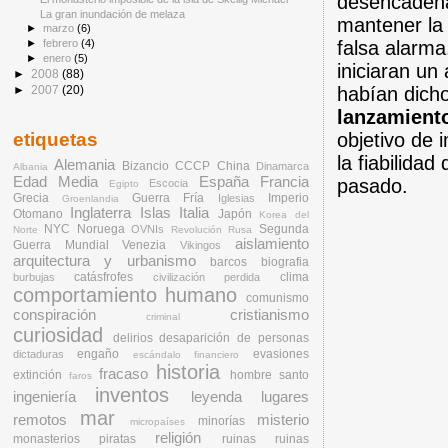
desencaden
La gran inundación de melaza
mantener la 
►
marzo
(6)
falsa alarm
►
febrero
(4)
►
enero
(5)
iniciaran un
►
2008
(88)
►
2007
(20)
habían dicho
lanzamiento
etiquetas
objetivo de 
la fiabilida
Alemania
Bizancio
CCCP
China
Dinamarca
Albania
Edad Media
España
Francia
pasado.
Escocia
Egipto
Grecia
Guerra Fría
Imperio
Iglesias
Groenlandia
Inglaterra
Islas
Italia
Otomano
Japón
Korea del
NYC
Noruega
Segunda
OVNIs
Norte
Revolución Rusa
aislamiento
Guerra Mundial
Venezia
Vikingos
arquitectura y urbanismo
barcos
biografia
catásfrofes
clima
burbujas
civilización perdida
comportamiento humano
comunismo
conspiración
cristianismo
criminal
curiosidad
delirios
desaparición de personas
engaño
evasiones
dictaduras
escándalo financiero
historia
fracaso
extinción
hombre santo
faros
inventos
ingeniería
leyenda
lugares
mar
remotos
misterio
minorías
micropaíses
religión
monasterios
piratas
ruinas
ruinas