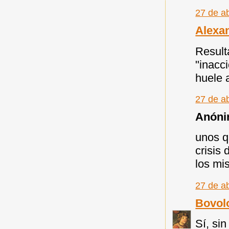
27 de ab
Alexa
Result
"inacc
huele 
27 de ab
Anónim
unos q
crisis 
los mi
27 de ab
Bovol
Sí, si