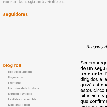
tecnología
vivir diferente
industriales
utopía
seguidores
Reagan y An
Sin embargo,
blog roll
de
un segun
El Baul de Josete
un quinto
. 
Fogonazos
dirigidos a 
Fronteras
quizás sí qu
Historias de la Historia
estos cinco 
Kurioso's Weblog
situación, y
La Aldea Irreductible
que confirma
Maikelnai's blog
sistema sov