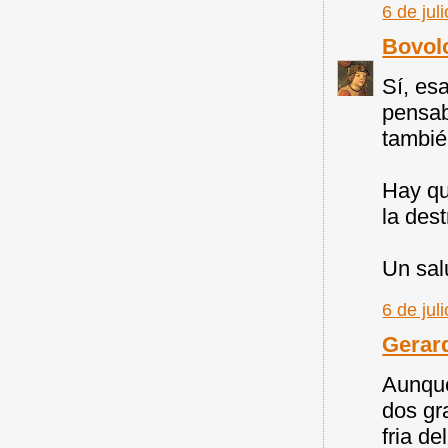
6 de jul
Bovol
Sí, esa
pensab
tambié
Hay qu
la dest
Un sal
6 de jul
Gerar
Aunque
dos gr
fria de