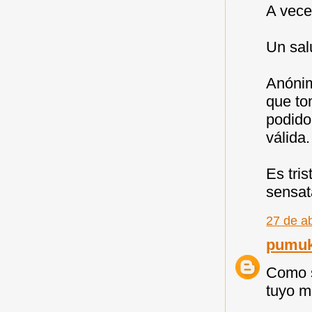
A veces
Un sal
Anónim
que to
podido
válida.
Es tri
sensat
27 de ab
pumu
Como s
tuyo m