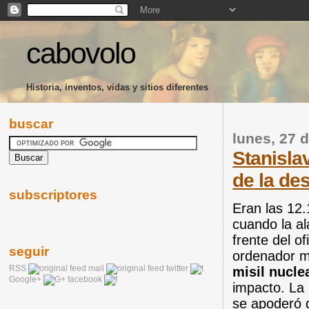
cabovolo
Historia, inventos, vidas y sitios diferentes
buscar
lunes, 27 d
Stanisla
de la de
subscriptores
Eran las 12
cuando la al
frente del of
seguir
ordenador m
RSS
mail
twitter
misil nucle
Google+
facebook
impacto. La 
se apoderó 