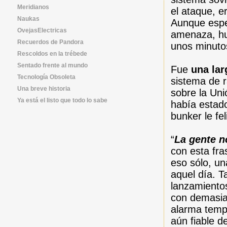
Meridianos
el ataque, e
Naukas
Aunque esper
OvejasElectricas
amenaza, hub
Recuerdos de Pandora
unos minuto
Rescoldos en la trébede
Sentado frente al mundo
Fue
una lar
Tecnología Obsoleta
sistema de r
Una breve historia
sobre la Uni
Ya está el listo que todo lo sabe
había estado
bunker le fel
“
La gente n
con esta fra
eso sólo, un
aquel día. T
lanzamiento
con demasiad
alarma temp
aún fiable de