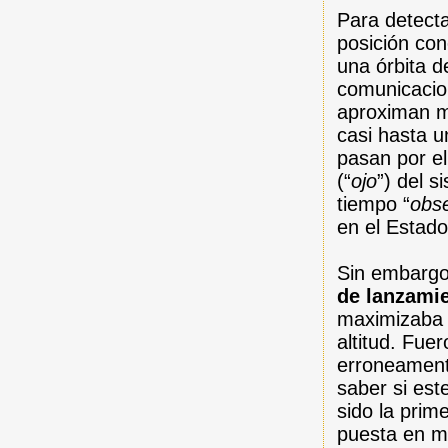
Para detectar
posición con
una órbita d
comunicacio
aproximan mu
casi hasta u
pasan por el
(“
ojo
”) del 
tiempo “
obs
en el Estado
Sin embargo,
de lanzami
maximizaba l
altitud. Fue
erroneamente
saber si est
sido la prim
puesta en ma