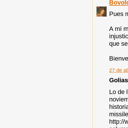
Bovol
Pues m
A mí m
injusti
que se
Bienven
27 de ab
Golias 
Lo de 
noviem
histor
missil
http:/