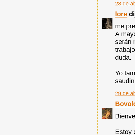
28 de ab
lore
di
me pre
A mayo
serán 
trabaj
duda.
Yo tam
saudiñ
29 de ab
Bovol
Bienve
Estoy 