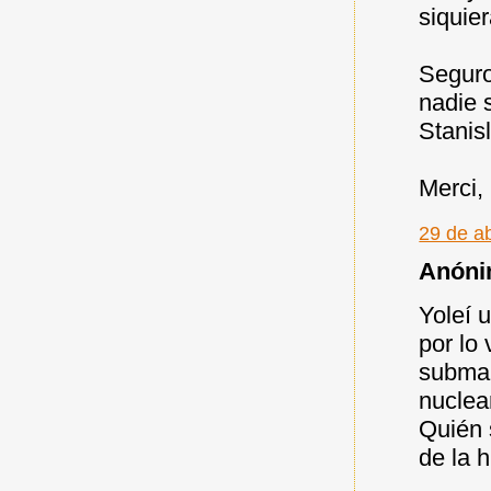
siquie
Seguro
nadie 
Stanisl
Merci,
29 de ab
Anónim
Yoleí u
por lo 
submar
nuclea
Quién 
de la 