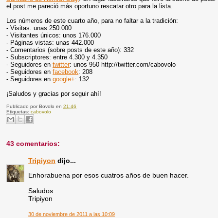
el post me pareció más oportuno rescatar otro para la lista.
Los números de este cuarto año, para no faltar a la tradición:
- Visitas: unas 250.000
- Visitantes únicos: unos 176.000
- Páginas vistas: unas 442.000
- Comentarios (sobre posts de este año): 332
- Subscriptores: entre 4.300 y 4.350
- Seguidores en
twitter
: unos 950 http://twitter.com/cabovolo
- Seguidores en
facebook
: 208
- Seguidores en
google+
: 132
¡Saludos y gracias por seguir ahí!
Publicado por
Bovolo
en
21:46
Etiquetas:
cabovolo
43 comentarios:
Tripiyon
dijo...
Enhorabuena por esos cuatros años de buen hacer.
Saludos
Tripiyon
30 de noviembre de 2011 a las 10:09