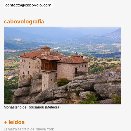
cabovolografía
Monasterio de Rousanou (Meteora)
+ leídos
El metro secreto de Nueva York