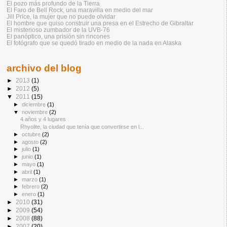
El pozo más profundo de la Tierra
El Faro de Bell Rock, una maravilla en medio del mar
Jill Price, la mujer que no puede olvidar
El hombre que quiso construir una presa en el Estrecho de Gibraltar
El misterioso zumbador de la UVB-76
El panóptico, una prisión sin rincones
El fotógrafo que se quedó tirado en medio de la nada en Alaska
archivo del blog
►
2013
(1)
►
2012
(5)
▼
2011
(15)
►
diciembre
(1)
▼
noviembre
(2)
4 años y 4 lugares
Rhyolite, la ciudad que tenía que convertirse en l...
►
octubre
(2)
►
agosto
(2)
►
julio
(1)
►
junio
(1)
►
mayo
(1)
►
abril
(1)
►
marzo
(1)
►
febrero
(2)
►
enero
(1)
►
2010
(31)
►
2009
(54)
►
2008
(88)
►
2007
(20)