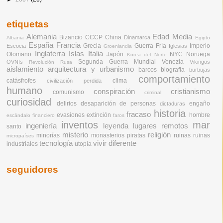
etiquetas
Alemania
Edad Media
Bizancio
CCCP
China
Dinamarca
Albania
Egipto
España
Francia
Grecia
Guerra Fría
Imperio
Escocia
Iglesias
Groenlandia
Inglaterra
Islas
Italia
Otomano
Japón
NYC
Noruega
Korea del Norte
Segunda Guerra Mundial
Venezia
OVNIs
Vikingos
Revolución Rusa
aislamiento
arquitectura y urbanismo
barcos
biografia
burbujas
comportamiento
catásfrofes
clima
civilización perdida
humano
conspiración
cristianismo
comunismo
criminal
curiosidad
delirios
desaparición de personas
engaño
dictaduras
historia
fracaso
evasiones
extinción
hombre
escándalo financiero
faros
inventos
mar
ingeniería
leyenda
lugares remotos
santo
misterio
religión
minorías
monasterios
piratas
ruinas
ruinas
micropaíses
tecnología
vivir diferente
industriales
utopía
seguidores