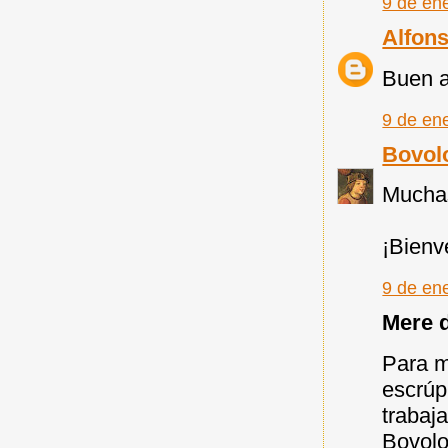
9 de en
Alfon
Buen a
9 de en
Bovol
Muchas
¡Bienv
9 de en
Mere d
Para m
escrúp
trabaj
Bovolo