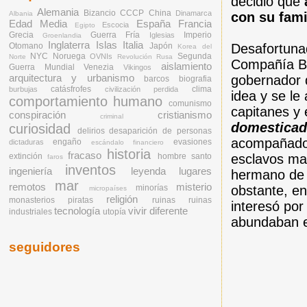
decidió que
Alemania
Bizancio
CCCP
China
Dinamarca
Albania
con su fami
Edad Media
España
Francia
Escocia
Egipto
Grecia
Guerra Fría
Imperio
Iglesias
Groenlandia
Inglaterra
Islas
Italia
Otomano
Japón
Desafortuna
Korea del
NYC
Noruega
Segunda
OVNIs
Norte
Revolución Rusa
Compañía Bri
aislamiento
Guerra Mundial
Venezia
Vikingos
arquitectura y urbanismo
gobernador 
barcos
biografia
catásfrofes
clima
burbujas
civilización perdida
idea y se le
comportamiento humano
comunismo
capitanes y
conspiración
cristianismo
criminal
domesticada
curiosidad
delirios
desaparición de personas
acompañad
engaño
evasiones
dictaduras
escándalo financiero
historia
fracaso
extinción
hombre santo
esclavos mal
faros
inventos
ingeniería
leyenda
lugares
hermano de 
mar
remotos
misterio
minorías
obstante, en
micropaíses
religión
monasterios
piratas
ruinas
ruinas
interesó por
tecnología
vivir diferente
industriales
utopía
abundaban en
seguidores