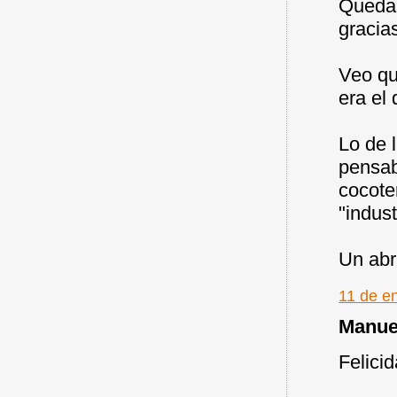
Queda 
gracia
Veo qu
era el
Lo de 
pensab
cocote
"indust
Un abr
11 de e
Manuel
Felici