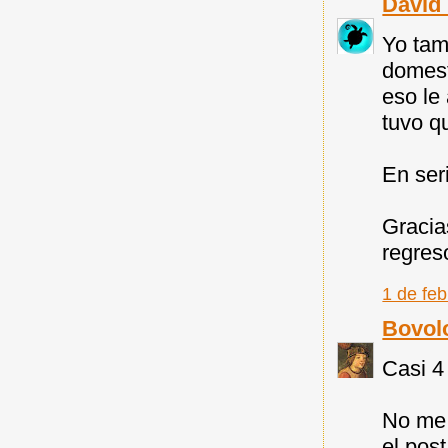
David 
Yo tam
domest
eso le
tuvo q
En seri
Gracia
regres
1 de feb
Bovol
Casi 4
No me 
el pos