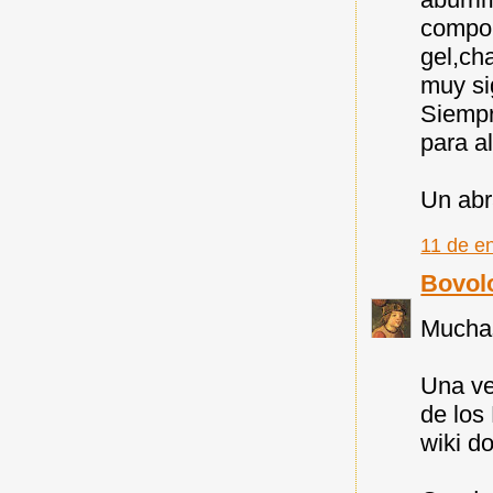
compon
gel,ch
muy si
Siempr
para a
Un abr
11 de e
Bovol
Muchas
Una ve
de los
wiki do