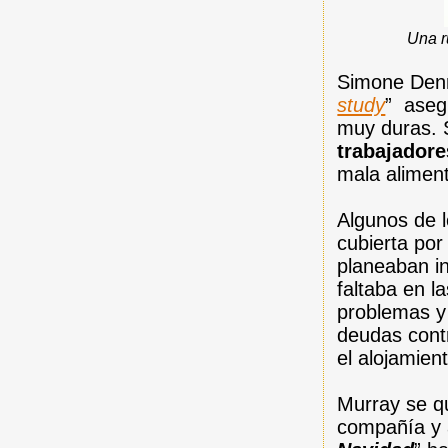
Una r
Simone Denni
study
” aseg
muy duras. 
trabajadore
mala alimen
Algunos de l
cubierta po
planeaban 
faltaba en l
problemas y 
deudas cont
el alojamien
Murray se qu
compañía y 