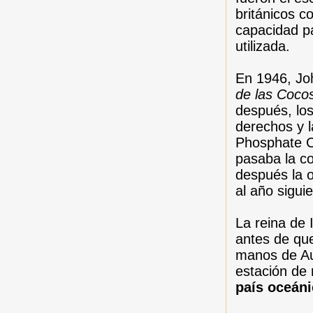
británicos c
capacidad pa
utilizada.
En 1946, Joh
de las Coco
después, los
derechos y l
Phosphate C
pasaba la c
después la o
al año sigui
La reina de I
antes de que
manos de Au
estación de
país oceáni