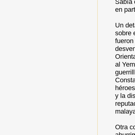
Sabía 
en par
Un det
sobre 
fueron
desven
Orient
al Yeme
guerril
Consta
héroes
y la d
reputa
malaya
Otra c
aburri