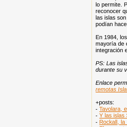
lo permite. 
reconocer q
las islas son
podían hace
En 1984, los
mayoría de 
integración 
PS: Las isla
durante su 
Enlace per
remotas Isl
+posts:
-
Tavolara, 
-
Y las islas
-
Rockall, l