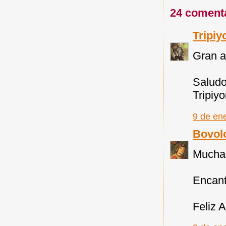
24 coment
Tripiy
Gran ar
Salud
Tripiy
9 de en
Bovol
Muchas
Encant
Feliz 