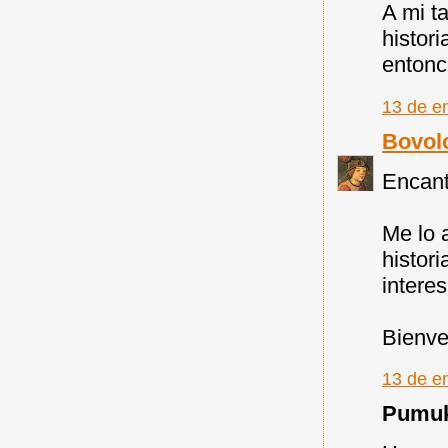
A mi t
histori
entonc
13 de e
Bovol
Encant
Me lo 
histor
intere
Bienve
13 de e
Pumuky