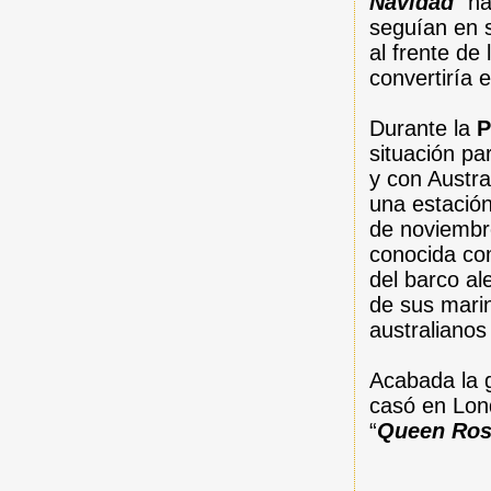
Navidad
” h
seguían en 
al frente de
convertiría 
Durante la
P
situación pa
y con Austra
una estación
de noviembr
conocida c
del barco al
de sus marin
australianos
Acabada la 
casó en Lon
“
Queen Ro