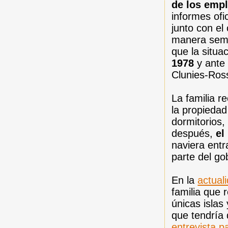
de los emp
informes ofi
junto con el
manera semif
que la situac
1978
y ante 
Clunies-Ross
La familia r
la propiedad
dormitorios
después,
el
naviera entr
parte del go
En la
actual
familia que 
únicas islas
que tendría 
entrevista p