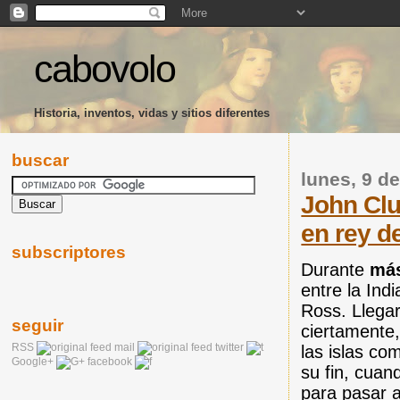
cabovolo
Historia, inventos, vidas y sitios diferentes
buscar
lunes, 9 d
John Clu
en rey d
subscriptores
Durante
más
entre la Indi
Ross. Llega
seguir
ciertamente,
RSS
mail
twitter
las islas co
Google+
facebook
su fin, cua
para pasar a