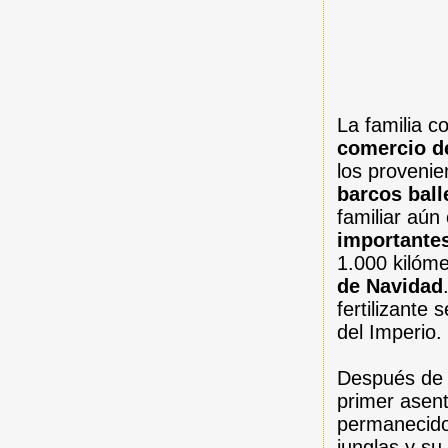
La familia c
comercio de
los provenie
barcos bal
familiar aún
importantes
1.000 kilóme
de Navidad
fertilizante 
del Imperio.
Después de l
primer asen
permanecido
junglas y su