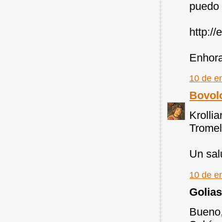
puedo o
http://
Enhora
10 de e
Bovol
Krollia
Tromel
Un sal
10 de e
Golias 
Bueno,