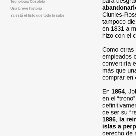
para desgra
Tecnología Obsoleta
abandonarl
Una breve historia
Clunies-Ross
Ya está el listo que todo lo sabe
tampoco dier
en 1831 a m
hizo con el 
Como otras 
empleados 
convertiría 
más que unas
comprar en 
En
1854
, Jo
en el “trono
definitivame
de ser su “r
1886
,
la re
islas a per
derecho de 