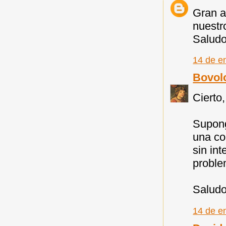
Gran ar
nuestr
Saludo
14 de e
Bovol
Cierto
Supong
una col
sin in
proble
Saludo
14 de e