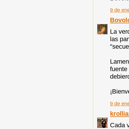
9 de en
Bovol
La ver
las par
"secues
Lament
fuente
debier
¡Bienv
9 de en
krolli
Cada v