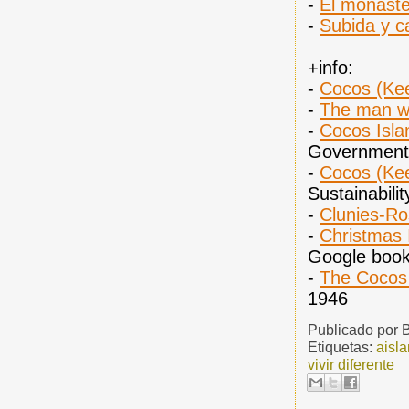
-
El monaste
-
Subida y c
+info:
-
Cocos (Kee
-
The man wh
-
Cocos Isla
Government 
-
Cocos (Kee
Sustainabili
-
Clunies-Ro
-
Christmas 
Google boo
-
The Cocos 
1946
Publicado por
Etiquetas:
aisl
vivir diferente