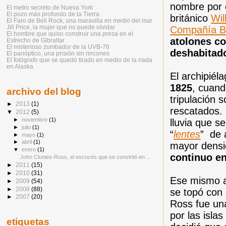
nombre por e
El metro secreto de Nueva York
El pozo más profundo de la Tierra
británico
Wil
El Faro de Bell Rock, una maravilla en medio del mar
Jill Price, la mujer que no puede olvidar
Compañía Bri
El hombre que quiso construir una presa en el
atolones co
Estrecho de Gibraltar
El misterioso zumbador de la UVB-76
deshabitad
El panóptico, una prisión sin rincones
El fotógrafo que se quedó tirado en medio de la nada
en Alaska
El archipiél
1825
, cuan
archivo del blog
tripulación 
►
2013
(1)
rescatados. 
▼
2012
(5)
►
noviembre
(1)
lluvia que s
►
julio
(1)
“
lentes
” de 
►
mayo
(1)
►
abril
(1)
mayor densi
▼
enero
(1)
continuo en
John Clunies-Ross, el escocés que se convirtió en ...
►
2011
(15)
►
2010
(31)
Ese mismo 
►
2009
(54)
►
2008
(88)
se topó con 
►
2007
(20)
Ross fue una
por las isla
etiquetas