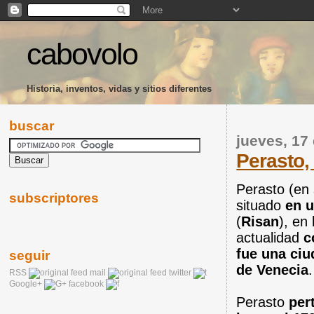
cabovolo
Historia, inventos, vidas y sitios diferentes
buscar
jueves, 17
Perasto,
Perasto (en
subscriptores
situado
en u
(
Risan
), en
actualidad
c
fue una ciu
seguir
de Venecia
.
RSS
mail
twitter
Google+
facebook
Perasto
per