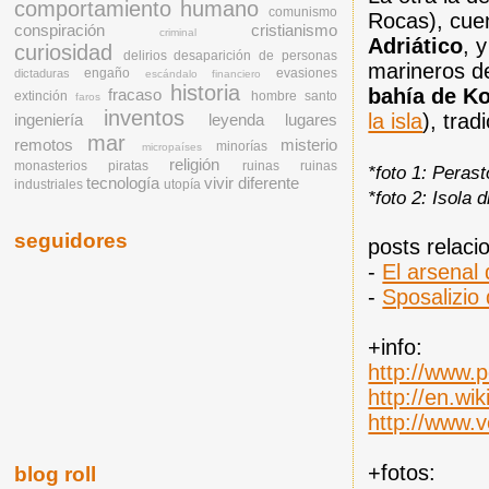
comportamiento humano
comunismo
Rocas), cuen
conspiración
cristianismo
criminal
Adriático
, 
curiosidad
delirios
desaparición de personas
marineros d
engaño
evasiones
dictaduras
escándalo financiero
historia
bahía de Ko
fracaso
extinción
hombre santo
faros
inventos
la isla
), tra
ingeniería
leyenda
lugares
mar
remotos
misterio
minorías
micropaíses
religión
monasterios
piratas
ruinas
ruinas
*foto 1: Peras
tecnología
vivir diferente
industriales
utopía
*foto 2: Isola 
seguidores
posts relaci
-
El arsenal 
-
Sposalizio
+info:
http://www.
http://en.wik
http://www.
+fotos:
blog roll