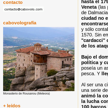
hasta el 17
contacto
Veneta
(las 
de Dalmacia
ciudad no 
cabovolografía
encontrarse
y sólo conta
1570. Sin 
"cardacci" 
de los ataq
Bajo el do
política y 
poseía un as
pesca. Y
ll
Al ser una c
una serie de
Monasterio de Rousanou (Meteora)
animó la co
la lucha co
+ leídos
100 barcos 