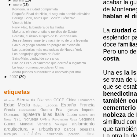
►
febrero
(10)
acabar la gu
▼
enero
(15)
de Montene
Kowloon, la ciudad comprimida
Pequeña Edad de Hielo, el segundo cambio climático...
hablan el d
Barings Bank, antes que Société Générale
Vino de hielo
Fairy Flag, la bandera de las hadas
La
ciudad c
Makuria, el reino cristiano perdido de Egipto
esplendor p
Perasto, el último suspiro de la Serenissima
Jesse James, muerte y nacimiento de una leyenda
doce famili
Griko, el griego italiano en peligro de extinción
Las guarderías más exclusivas de Nueva York
Pero uno d
Los cangrejos gigantes de Stalin
costa
.
Saint-Malo, ciudad de corsarios
Blas de Lezo, el almirante que derrotó a Inglaterra
La legión romana perdida en China
Una es
la i
Ahora puedes subscribirte a cabovolo por mail
►
2007
(20)
se trata de u
que se estab
etiquetas
benedictina
también con
Alemania
Bizancio
CCCP
China
Dinamarca
Albania
Edad Media
España
Francia
Escocia
Egipto
cementerio 
Grecia
Guerra Fría
Imperio
Iglesias
Groenlandia
nobleza
de 
Inglaterra
Islas
Italia
Otomano
Japón
Korea del
NYC
Noruega
Segunda
OVNIs
Norte
Revolución Rusa
similitud co
aislamiento
Guerra Mundial
Venezia
Vikingos
que también 
arquitectura y urbanismo
barcos
biografia
catásfrofes
clima
burbujas
civilización perdida
La otra la d