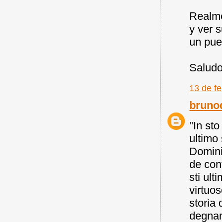
Realme
y ver 
un pue
Saludo
13 de fe
brunod
"In st
ultimo
Domini
de conf
sti ult
virtuos
storia 
degnam