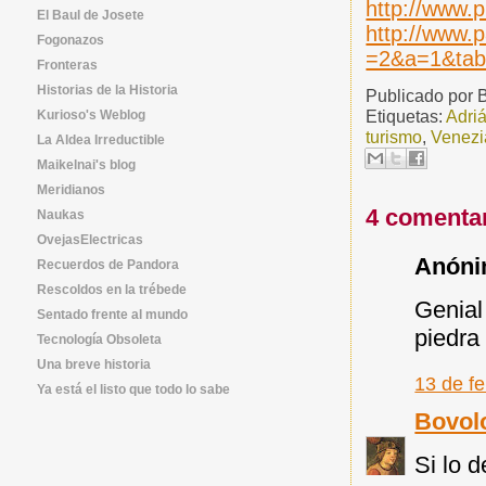
http://www.p
El Baul de Josete
http://www
Fogonazos
=2&a=1&ta
Fronteras
Historias de la Historia
Publicado por
Etiquetas:
Adriá
Kurioso's Weblog
turismo
,
Venezi
La Aldea Irreductible
Maikelnai's blog
Meridianos
4 comentar
Naukas
OvejasElectricas
Anónim
Recuerdos de Pandora
Rescoldos en la trébede
Genial 
Sentado frente al mundo
piedra
Tecnología Obsoleta
Una breve historia
13 de fe
Ya está el listo que todo lo sabe
Bovol
Si lo d