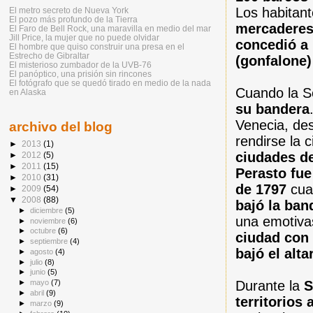
Los habitan
El metro secreto de Nueva York
El pozo más profundo de la Tierra
mercadere
El Faro de Bell Rock, una maravilla en medio del mar
Jill Price, la mujer que no puede olvidar
concedió a 
El hombre que quiso construir una presa en el
Estrecho de Gibraltar
(gonfalone
El misterioso zumbador de la UVB-76
El panóptico, una prisión sin rincones
El fotógrafo que se quedó tirado en medio de la nada
Cuando la S
en Alaska
su ba
ndera
Venecia, des
archivo del blog
rendirse la 
►
2013
(1)
ciudades de
►
2012
(5)
►
2011
(15)
Perasto fue
►
2010
(31)
de 1797
cua
►
2009
(54)
▼
2008
(88)
bajó la ban
►
diciembre
(5)
una emotiva
►
noviembre
(6)
►
octubre
(6)
ciudad con 
►
septiembre
(4)
bajó el alta
►
agosto
(4)
►
julio
(8)
►
junio
(5)
Durante la
S
►
mayo
(7)
►
abril
(9)
territorios
►
marzo
(9)