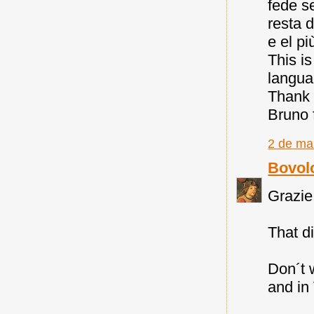
fede s
resta d
e el pi
This is
languag
Thank y
Bruno f
2 de ma
Bovol
Grazie
That d
Don´t 
and in