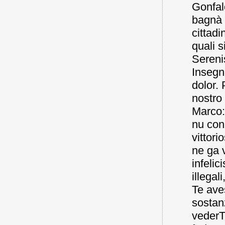
Gonfal
bagnà 
cittadi
quali s
Sereni
Insegn
dolor. 
nostro
Marco:
nu con 
vittori
ne ga v
infelic
illegal
Te aves
sostanz
vederTe