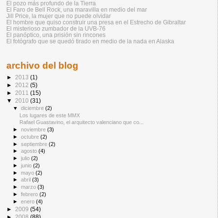
El pozo más profundo de la Tierra
El Faro de Bell Rock, una maravilla en medio del mar
Jill Price, la mujer que no puede olvidar
El hombre que quiso construir una presa en el Estrecho de Gibraltar
El misterioso zumbador de la UVB-76
El panóptico, una prisión sin rincones
El fotógrafo que se quedó tirado en medio de la nada en Alaska
archivo del blog
►
2013
(1)
►
2012
(5)
►
2011
(15)
▼
2010
(31)
▼
diciembre
(2)
Los lugares de este MMX
Rafael Guastavino, el arquitecto valenciano que co...
►
noviembre
(3)
►
octubre
(2)
►
septiembre
(2)
►
agosto
(4)
►
julio
(2)
►
junio
(2)
►
mayo
(2)
►
abril
(3)
►
marzo
(3)
►
febrero
(2)
►
enero
(4)
►
2009
(54)
►
2008
(88)