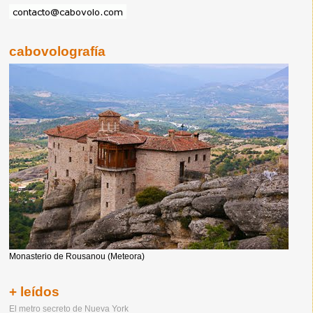
cabovolografía
Monasterio de Rousanou (Meteora)
+ leídos
El metro secreto de Nueva York