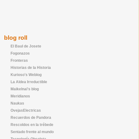
blog roll
El Baul de Josete
Fogonazos
Fronteras
Historias de la Historia
Kurioso's Weblog
La Aldea Irreductible
Maikelnai's blog
Meridianos
Naukas
OvejasElectricas
Recuerdos de Pandora
Rescoldos en la trébede
Sentado frente al mundo
Tecnología Obsoleta