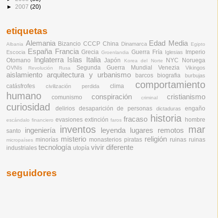
►
2007
(20)
etiquetas
Alemania
Edad Media
Bizancio
CCCP
China
Dinamarca
Albania
Egipto
España
Francia
Grecia
Guerra Fría
Imperio
Escocia
Iglesias
Groenlandia
Inglaterra
Islas
Italia
Otomano
Japón
NYC
Noruega
Korea del Norte
Segunda Guerra Mundial
Venezia
OVNIs
Vikingos
Revolución Rusa
aislamiento
arquitectura y urbanismo
barcos
biografia
burbujas
comportamiento
catásfrofes
clima
civilización perdida
humano
conspiración
cristianismo
comunismo
criminal
curiosidad
delirios
desaparición de personas
engaño
dictaduras
historia
fracaso
evasiones
extinción
hombre
escándalo financiero
faros
inventos
mar
ingeniería
leyenda
lugares remotos
santo
misterio
religión
minorías
monasterios
piratas
ruinas
ruinas
micropaíses
tecnología
vivir diferente
industriales
utopía
seguidores