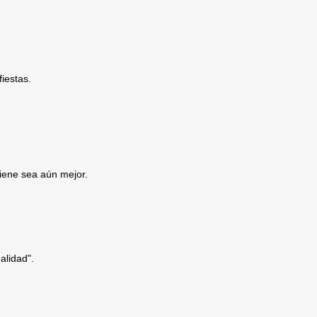
iestas.
iene sea aún mejor.
alidad".