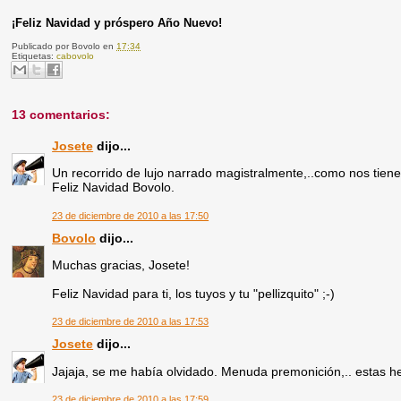
¡Feliz Navidad y próspero Año Nuevo!
Publicado por
Bovolo
en
17:34
Etiquetas:
cabovolo
13 comentarios:
Josete
dijo...
Un recorrido de lujo narrado magistralmente,..como nos tie
Feliz Navidad Bovolo.
23 de diciembre de 2010 a las 17:50
Bovolo
dijo...
Muchas gracias, Josete!
Feliz Navidad para ti, los tuyos y tu "pellizquito" ;-)
23 de diciembre de 2010 a las 17:53
Josete
dijo...
Jajaja, se me había olvidado. Menuda premonición,.. estas h
23 de diciembre de 2010 a las 17:59