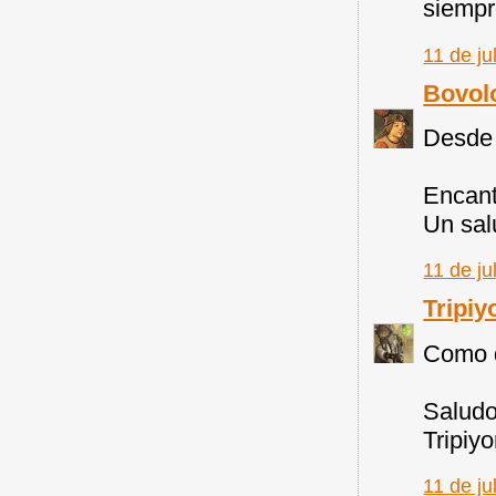
siempr
11 de ju
Bovol
Desde 
Encant
Un sal
11 de ju
Tripiy
Como d
Salud
Tripiy
11 de ju