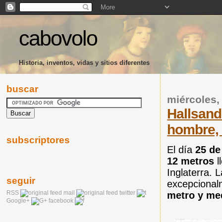
cabovolo
Historia, inventos, vidas y sitios diferentes
buscar
miércoles, 
Hallsand
hombre, 
subscriptores
El día
25 de
12 metros
l
Inglaterra. 
seguir
excepcional
RSS
mail
twitter
metro y med
Google+
facebook