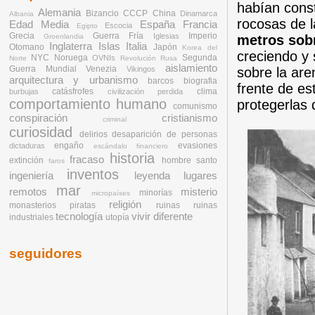
habían cons
Alemania
Bizancio
CCCP
China
Dinamarca
Albania
rocosas de 
Edad Media
España
Francia
Escocia
Egipto
Grecia
Guerra Fría
Imperio
Iglesias
Groenlandia
metros sobr
Inglaterra
Islas
Italia
Otomano
Japón
Korea del
creciendo y
NYC
Noruega
Segunda
OVNIs
Norte
Revolución Rusa
aislamiento
Guerra Mundial
Venezia
Vikingos
sobre la ar
arquitectura y urbanismo
barcos
biografia
frente de es
catásfrofes
clima
burbujas
civilización perdida
comportamiento humano
protegerlas 
comunismo
conspiración
cristianismo
criminal
curiosidad
delirios
desaparición de personas
engaño
evasiones
dictaduras
escándalo financiero
historia
fracaso
extinción
hombre santo
faros
inventos
ingeniería
leyenda
lugares
mar
remotos
misterio
minorías
micropaíses
religión
monasterios
piratas
ruinas
ruinas
tecnología
vivir diferente
industriales
utopía
seguidores