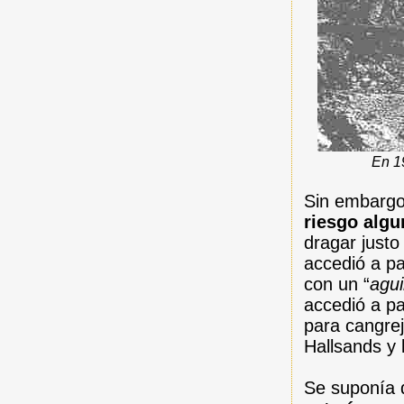
En 1
Sin embargo
riesgo algu
dragar justo
accedió a p
con un “
agu
accedió a p
para cangrej
Hallsands y 
Se suponía q