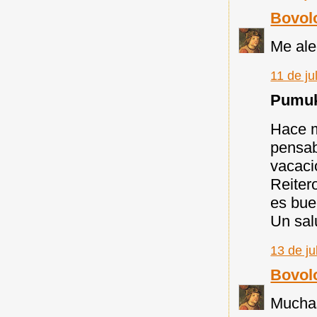
Bovol
Me ale
11 de ju
Pumuky
Hace m
pensab
vacaci
Reiter
es bue
Un sal
13 de ju
Bovol
Muchas