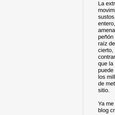
La ext
movimi
sustos
entero
amenaz
peñón 
raíz d
cierto,
contra
que la
puede 
los mi
de met
sitio.
Ya me 
blog c