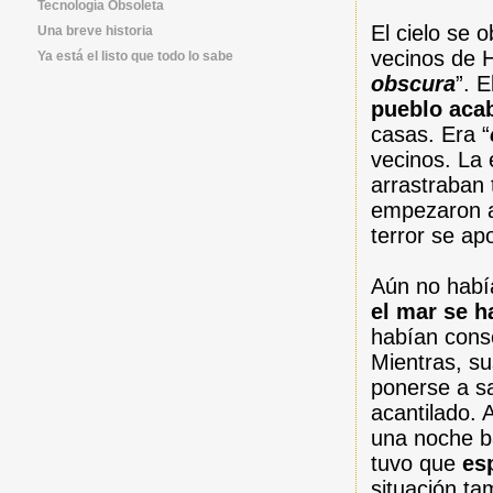
Tecnología Obsoleta
El cielo se 
Una breve historia
vecinos de 
Ya está el listo que todo lo sabe
obscura
”. 
pueblo aca
casas. Era “
vecinos. La
arrastraban 
empezaron 
terror se ap
Aún no habí
el mar se h
habían conse
Mientras, su
ponerse a sa
acantilado. 
una noche b
tuvo que
es
situación t