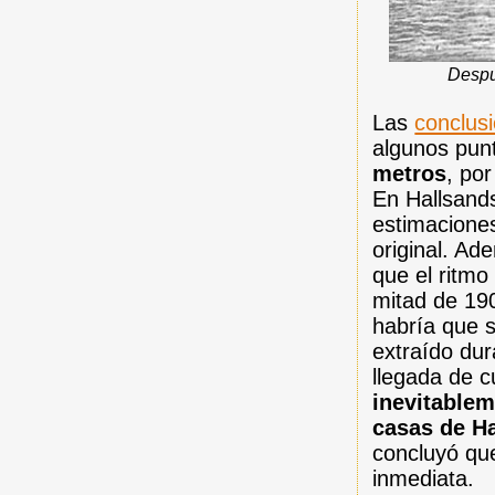
Despu
Las
conclus
algunos punt
metros
, po
En Hallsands
estimaciones
original. Ad
que el ritmo
mitad de 190
habría que 
extraído dur
llegada de c
inevitablem
casas de H
concluyó qu
inmediata.