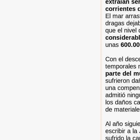
extraían se
corrientes 
El mar arras
dragas deja
que el nivel
considerab
unas
600.0
Con el desc
temporales 
parte del m
sufrieron da
una compens
admitió ning
los daños c
de materiale
Al año sigui
escribir a l
sufrido la c