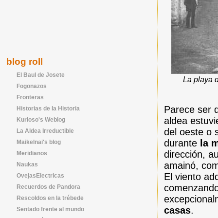
blog roll
El Baul de Josete
La playa 
Fogonazos
Fronteras
Parece ser
Historias de la Historia
aldea estuvi
Kurioso's Weblog
del oeste o 
La Aldea Irreductible
durante
la m
Maikelnai's blog
dirección, a
Meridianos
amainó, com
Naukas
El viento ad
OvejasElectricas
comenzando a
Recuerdos de Pandora
excepcional
Rescoldos en la trébede
casas
.
Sentado frente al mundo