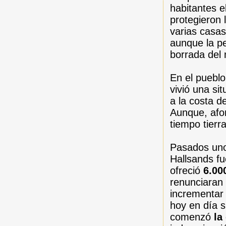
habitantes e
protegieron 
varias casas
aunque la pe
borrada del 
En el puebl
vivió una si
a la costa 
Aunque, afo
tiempo tierr
Pasados unos
Hallsands f
ofreció
6.00
renunciaran 
incrementar 
hoy en día s
comenzó
la