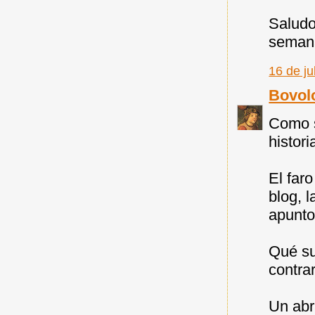
Saludo
semana
16 de ju
Bovol
Como s
histori
El far
blog, 
apunto 
Qué su
contrar
Un abr