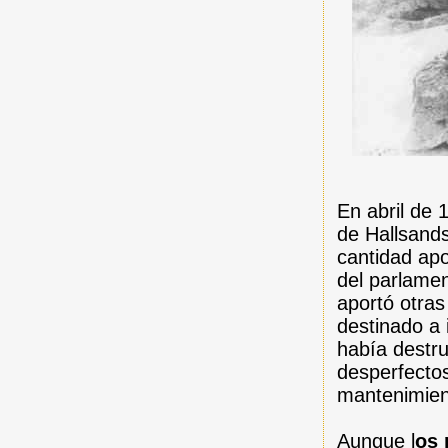
En abril de 
de Hallsand
cantidad ap
del parlamen
aportó otras
destinado a 
había destru
desperfectos
mantenimien
Aunque l
os 