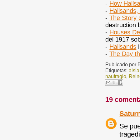
-
How Hallsa
-
Hallsands, 
-
The Story 
destruction 
-
Houses Dem
del 1917 sob
-
Hallsands
i
-
The Day t
Publicado por
Etiquetas:
aisl
naufragio
,
Rein
19 coment
Satur
Se pue
traged