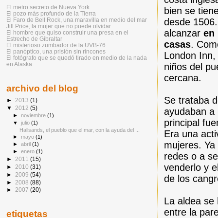
El metro secreto de Nueva York
bien se tien
El pozo más profundo de la Tierra
desde 1506.
El Faro de Bell Rock, una maravilla en medio del mar
Jill Price, la mujer que no puede olvidar
alcanzar
en
El hombre que quiso construir una presa en el
Estrecho de Gibraltar
casas
. Como
El misterioso zumbador de la UVB-76
El panóptico, una prisión sin rincones
London Inn, 
El fotógrafo que se quedó tirado en medio de la nada
en Alaska
niños del pu
cercana.
archivo del blog
Se trataba 
►
2013
(1)
▼
2012
(5)
ayudaban a 
►
noviembre
(1)
principal fu
▼
julio
(1)
Hallsands, el pueblo que el mar, con la ayuda del ...
Era una acti
►
mayo
(1)
mujeres. Ya 
►
abril
(1)
►
enero
(1)
redes o a se
►
2011
(15)
venderlo y e
►
2010
(31)
►
2009
(54)
de los cangr
►
2008
(88)
►
2007
(20)
La aldea se 
entre la par
etiquetas