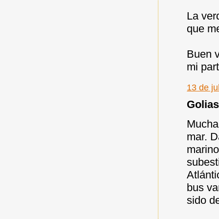
La ver
que me
Buen v
mi part
13 de ju
Golias 
Mucha 
mar. D
marino
subest
Atlánt
bus va
sido d