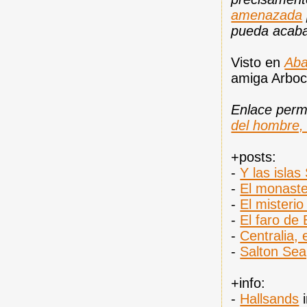
amenazada
pueda acaba
Visto en
Aba
amiga Arboc
Enlace per
del hombre, 
+posts:
-
Y las islas
-
El monaste
-
El misterio
-
El faro de
-
Centralia,
-
Salton Sea
+info:
-
Hallsands
i