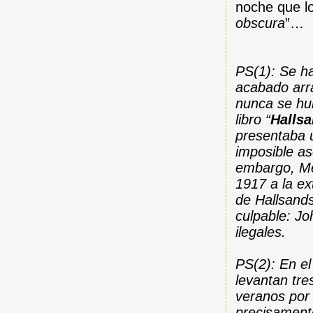
noche que lo
obscura
”…
PS(1): Se ha
acabado arr
nunca se hu
libro “
Hallsa
presentaba u
imposible as
embargo, Me
1917 a la ex
de Hallsands
culpable: Jo
ilegales.
PS(2): En el
levantan tre
veranos por 
precisament